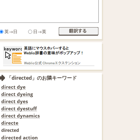
英→日
日→英
「directed」のお隣キーワード
direct dye
direct dyeing
direct dyes
direct dyestuff
direct dynamics
directe
directed
directed action