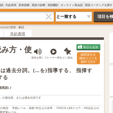
類語
共起表現
英単語帳
英語力診断
英語翻訳
オンライン英会話
英語コーチングを探す
irectedの意味・解説
共起表現
・読み方・使
単語を追加
瞬間英作文
発音を聞く
プレーヤー再生
ピン留め
継続のコツを
無料で試す
または過去分詞。(…を)指導する、 指揮す
する
/
国英語)
」の過去形、または過去分詞です
上の単語
学校レベル
：
高校1年以上の水準
TOEIC® L&Rスコア
：
350点以上の
験対策レベル