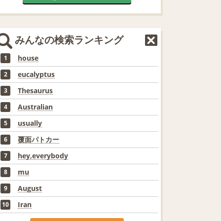
みんなの検索ランキング
house
1
eucalyptus
2
Thesaurus
3
Australian
4
usually
5
覆面パトカー
6
hey,everybody
7
mu
8
August
9
Iran
10