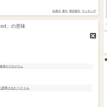
出典元
索引
用語索引
ランキング
cted」の意味
教育の
プログラム
に
誘導
された
ベクトル