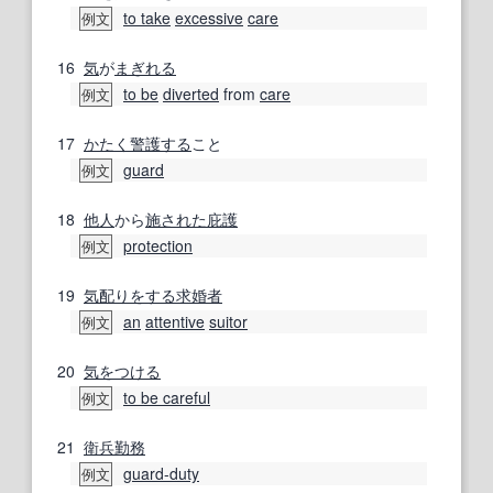
to take
excessive
care
例文
16
気
が
まぎれる
to be
diverted
from
care
例文
17
かたく
警護する
こと
guard
例文
18
他人
から
施
された
庇護
protection
例文
19
気配り
をする
求婚者
an
attentive
suitor
例文
20
気をつける
to be careful
例文
21
衛兵
勤務
guard-duty
例文