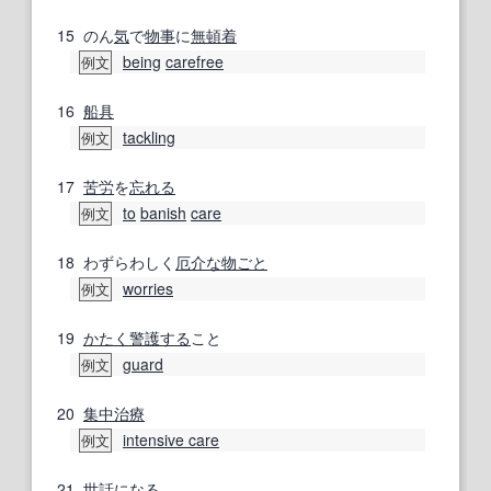
15
のん
気
で
物事
に
無頓着
being
carefree
例文
16
船具
tackling
例文
17
苦労
を
忘れる
to
banish
care
例文
18
わずらわしく
厄介な
物ごと
worries
例文
19
かたく
警護する
こと
guard
例文
20
集中治療
intensive care
例文
21
世話
になる