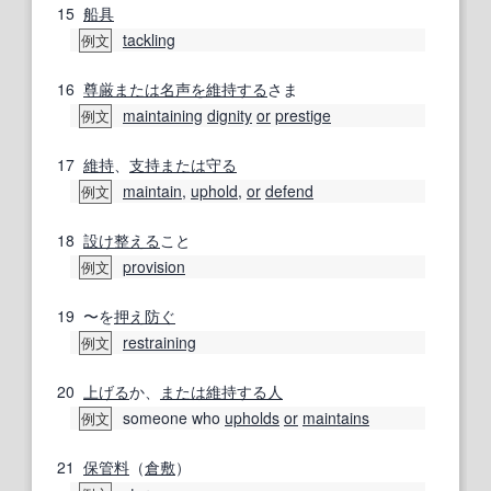
15
船具
tackling
例文
16
尊厳
または
名声
を維持する
さま
maintaining
dignity
or
prestige
例文
17
維持
、
支持
または
守る
maintain
,
uphold
,
or
defend
例文
18
設け
整える
こと
provision
例文
19
〜を
押え
防ぐ
restraining
例文
20
上げる
か、
または
維持する
人
someone who
upholds
or
maintains
例文
21
保管料
（
倉敷
）