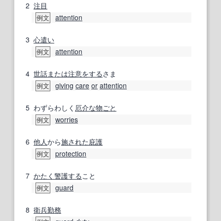
2
注目
attention
例文
3
心遣い
attention
例文
4
世話
または
注意
をする
さま
giving
care
or
attention
例文
5
わずらわしく
厄介な
物ごと
worries
例文
6
他人
から
施
された
庇護
protection
例文
7
かたく
警護する
こと
guard
例文
8
衛兵
勤務