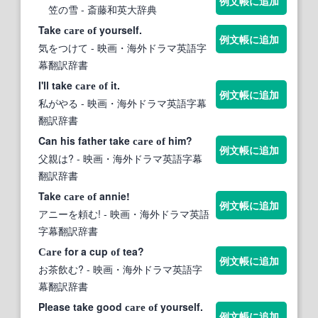
例文帳に追加
笠の雪
- 斎藤和英大辞典
Take
yourself.
care
of
例文帳に追加
気をつけて
- 映画・海外ドラマ英語字
幕翻訳辞書
I'll take
it.
care
of
例文帳に追加
私がやる
- 映画・海外ドラマ英語字幕
翻訳辞書
Can his father take
him?
care
of
例文帳に追加
父親は?
- 映画・海外ドラマ英語字幕
翻訳辞書
Take
annie!
care
of
例文帳に追加
アニーを頼む!
- 映画・海外ドラマ英語
字幕翻訳辞書
for a cup
tea?
Care
of
例文帳に追加
お茶飲む?
- 映画・海外ドラマ英語字
幕翻訳辞書
Please take good
yourself.
care
of
例文帳に追加