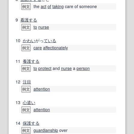
the
act
of
taking
care of someone
例文
9
看護する
to
nurse
例文
10
かわい
がっ
ている
care
affectionately
例文
11
養護する
to
protect
and
nurse
a
person
例文
12
注目
attention
例文
13
心遣い
attention
例文
14
保護する
guardianship
over
例文