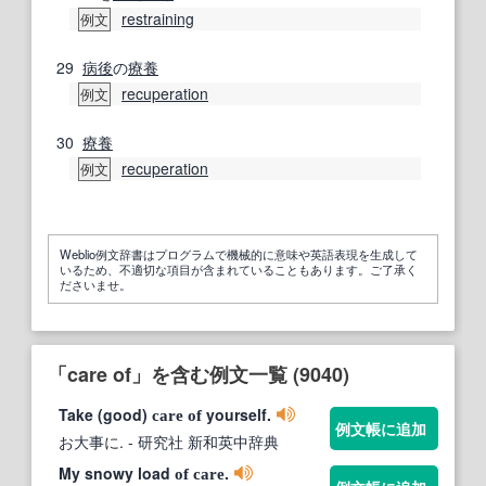
restraining
例文
29
病後
の
療養
recuperation
例文
30
療養
recuperation
例文
Weblio例文辞書はプログラムで機械的に意味や英語表現を生成して
いるため、不適切な項目が含まれていることもあります。ご了承く
ださいませ。
「care of」を含む例文一覧 (9040)
Take (good)
yourself.
care
of
例文帳に追加
お大事に.
- 研究社 新和英中辞典
My snowy load
.
of
care