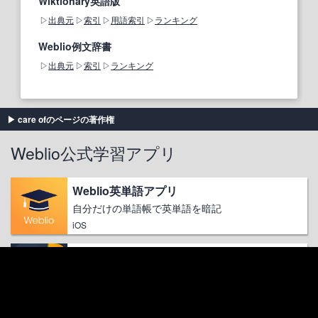
Wiktionary英語版
出典元
索引
用語索引
ランキング
Weblio例文辞書
出典元
索引
ランキング
care ofのページの著作権
Weblio公式学習アプリ
Weblio英単語アプリ
自分だけの単語帳で英単語を暗記
iOS
Weblio英和翻訳アプリ
2秒で翻訳、翻訳結果を話す！
iOS