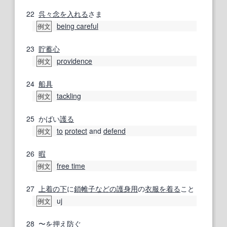
22
呉々
念を入れる
さま
being careful
例文
23
貯蓄心
providence
例文
24
船具
tackling
例文
25
かばい
護る
to
protect
and
defend
例文
26
暇
free time
例文
27
上着
の下
に
鎖帷子
などの
護身用
の
衣服
を着る
こと
uj
例文
28
〜を
押え
防ぐ