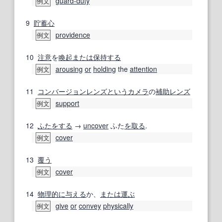
guard-duty
例文
9
貯蓄心
providence
例文
10
注意
を
喚起
または
保持する
arousing
or
holding
the
attention
例文
11
コンバージョンレンズ
という
カメラ
の
補助
レンズ
support
例文
12
ふたをする
→
uncover
ふた
を取る
.
cover
例文
13
覆う
cover
例文
14
物理的に
与える
か、
または
運ぶ
give
or
convey
physically
例文