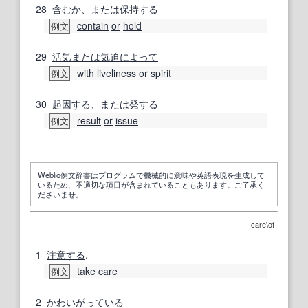
28
含む
か、
または
保持する
contain
or
hold
例文
29
活気
または
気迫
によって
with
liveliness
or
spirit
例文
30
起因する
、
または
発する
result
or
issue
例文
Weblio例文辞書はプログラムで機械的に意味や英語表現を生成して
いるため、不適切な項目が含まれていることもあります。ご了承く
ださいませ。
care\of
1
注意する
.
take care
例文
2
かわい
がっ
ている