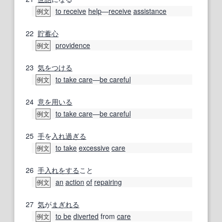
to receive
help
―
receive
assistance
例文
22
貯蓄心
providence
例文
23
気をつける
to take care
―
be careful
例文
24
意を用いる
to take care
―
be careful
例文
25
手
を
入れ
過ぎる
to take
excessive
care
例文
26
手入れをする
こと
an
action
of
repairing
例文
27
気
が
まぎれる
to be
diverted
from
care
例文