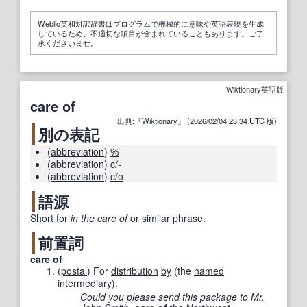
Weblio英和対訳辞書はプログラムで機械的に意味や英語表現を生成
しているため、不適切な項目が含まれていることもあります。ご了
承くださいませ。
Wiktionary英語版
care of
出典
:『
Wiktionary
』 (2026/02/04
23
:
34
UTC
版
)
別の表記
(
abbreviation
)
℅
(
abbreviation
)
c/
-
(
abbreviation
)
c/o
語源
Short for
in the
care of
or
similar
phrase.
前置詞
care of
(
postal
)
For
distribution
by
(the
named
intermediary
).
Could you please
send
this
package
to
Mr.