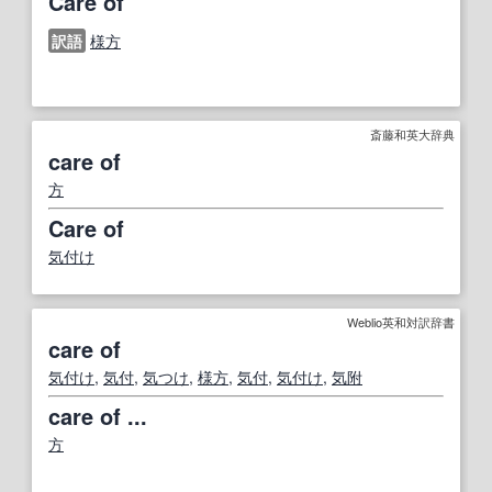
Care of
訳語
様方
斎藤和英大辞典
care of
方
Care of
気付け
Weblio英和対訳辞書
care of
気付け
,
気付
,
気つけ
,
様方
,
気付
,
気付け
,
気
附
care of ...
方