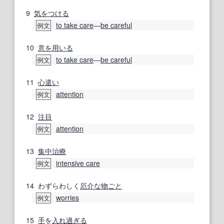
9
気をつける
to take care
―
be careful
例文
10
意を用いる
to take care
―
be careful
例文
11
心遣い
attention
例文
12
注目
attention
例文
13
集中治療
intensive care
例文
14
わずらわしく
厄介な
物ごと
worries
例文
15
手
を
入れ
過ぎる