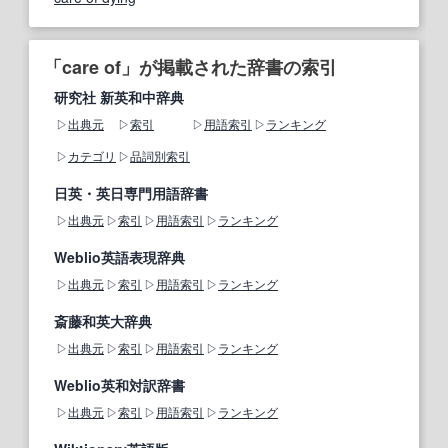
「care of」が掲載された辞書の索引
研究社 新英和中辞典
出典元
索引
用語索引
ランキング
カテゴリ
品詞別索引
日英・英日専門用語辞書
出典元
索引
用語索引
ランキング
Weblio英語表現辞典
出典元
索引
用語索引
ランキング
斎藤和英大辞典
出典元
索引
用語索引
ランキング
Weblio英和対訳辞書
出典元
索引
用語索引
ランキング