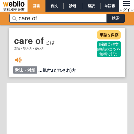
辞書
例文
診断
翻訳
単語帳
英和和英辞書
ログイン
単語
保存
を
care of
とは
瞬間英作文
意味・読み方・使い方
継続のコツを
無料で試す
意味・対訳
…気付,(だれそれ)方