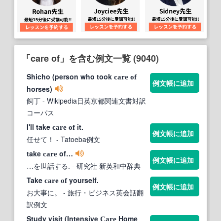
「care of」を含む例文一覧 (9040)
Shicho (person who took
care
of
例文帳に追加
horses)
飼丁
- Wikipedia日英京都関連文書対訳
コーパス
I'll take
it.
care
of
例文帳に追加
任せて！
- Tatoeba例文
take
of…
care
例文帳に追加
…を世話する.
- 研究社 新英和中辞典
Take
yourself.
care
of
例文帳に追加
お大事に。
- 旅行・ビジネス英会話翻
訳例文
Study visit (Intensive
Home
Care