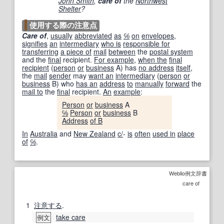
John Smith
,
care of
the
Northwest
Shelter
?
使用する際の注意点
Care of
,
usually
abbreviated
as
℅
on
envelopes
,
signifies
an
intermediary
who is
responsible for
transferring
a piece of
mail
between
the
postal system
and the
final
recipient.
For example
,
when the
final
recipient
(
person
or
business
A) has
no address
itself
,
the
mail
sender
may
want an
intermediary
(
person
or
business
B) who
has an
address
to
manually
forward
the
mail to
the
final
recipient.
An
example
:
Person
or
business
A
℅
Person
or
business
B
Address
of B
In
Australia
and
New Zealand
c/
-
is
often
used in
place
of
℅
.
Weblio例文辞書
care of
1
注意する
.
take care
例文