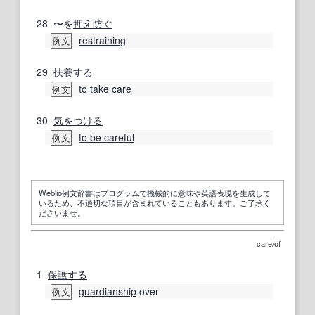
28
〜を
押え
防ぐ
restraining
例文
29
扶養する
to take care
例文
30
気をつける
to be careful
例文
Weblio例文辞書はプログラムで機械的に意味や英語表現を生成して
いるため、不適切な項目が含まれていることもあります。ご了承く
ださいませ。
care/of
1
保護する
guardianship
over
例文