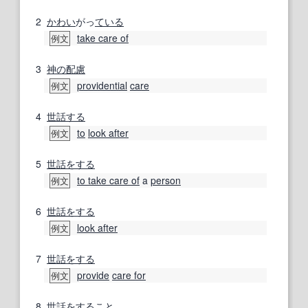
2
かわい
がっ
ている
take care of
例文
3
神の
配慮
providential
care
例文
4
世話する
to
look after
例文
5
世話をする
to take care of
a
person
例文
6
世話をする
look after
例文
7
世話をする
provide
care for
例文
8
世話をする
こと