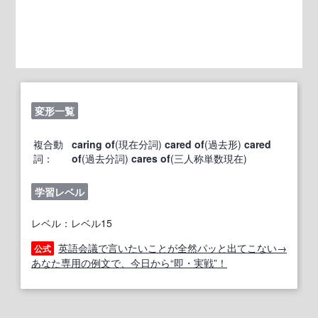
変形一覧
複合動
caring of
(現在分詞)
cared of
(過去形)
cared
詞：
of
(過去分詞)
cares of
(三人称単数現在)
学習レベル
レベル：レベル15
英語会議で言いたいことが全然パッと出てこない→
公式
あなた専用の例文で、今日から“即・実戦”！