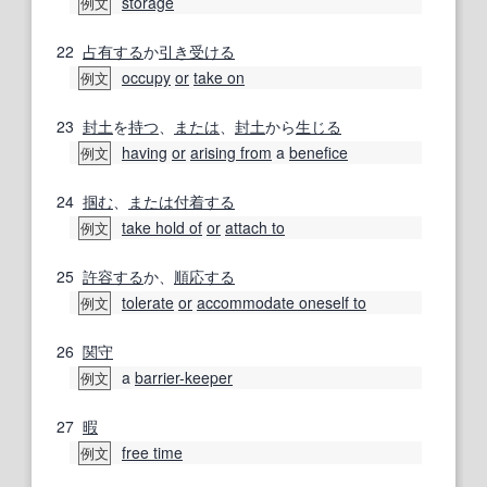
storage
例文
22
占有する
か
引き受ける
occupy
or
take on
例文
23
封土
を
持つ
、
または
、
封土
から
生じる
having
or
arising from
a
benefice
例文
24
掴む
、
または
付着する
take hold of
or
attach to
例文
25
許容する
か、
順応する
tolerate
or
accommodate oneself to
例文
26
関守
a
barrier-keeper
例文
27
暇
free time
例文