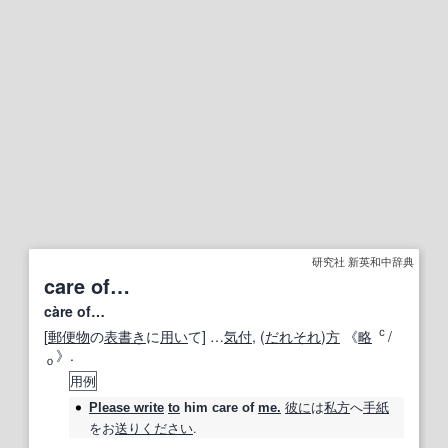
研究社 新英和中辞典
care of…
càre of…
ｃ
[
郵便物
の
表書き
に
用い
て] …
気付
, (
だれそれ
)
方
《
略
/
》.
ｏ
用例
彼に
は
私
方
へ
手紙
Please write
to
him
care of
me.
をお
送り
ください
.