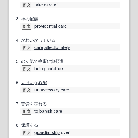
take care of
例文
3
神の
配慮
providential
care
例文
4
かわい
がっ
ている
care
affectionately
例文
5
のん
気
で
物事
に
無頓着
being
carefree
例文
6
よけい
な
心配
unnecessary
care
例文
7
苦労
を
忘れる
to
banish
care
例文
8
保護する
guardianship
over
例文