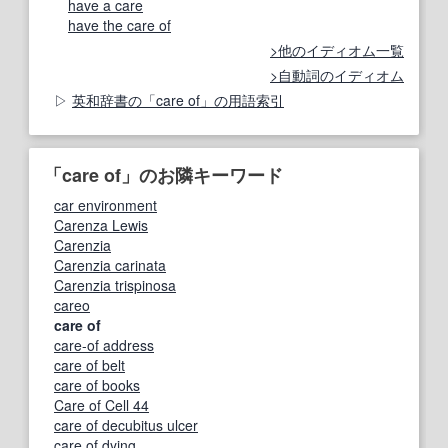
have a care
have the care of
他のイディオム一覧
自動詞のイディオム
英和辞書の「care of」の用語索引
「care of」のお隣キーワード
car environment
Carenza Lewis
Carenzia
Carenzia carinata
Carenzia trispinosa
careo
care of
care-of address
care of belt
care of books
Care of Cell 44
care of decubitus ulcer
care of dying