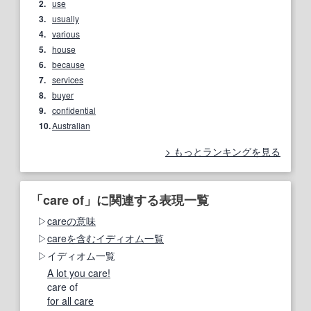
2.
use
3.
usually
4.
various
5.
house
6.
because
7.
services
8.
buyer
9.
confidential
10.
Australian
もっとランキングを見る
「care of」に関連する表現一覧
careの意味
careを含むイディオム一覧
イディオム一覧
A lot you care!
care of
for all care