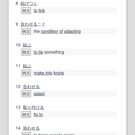
8
結びつく
to
link
例文
9
合わせる
こと
the
condition
of
adapting
例文
10
結ぶ
to tie
something
例文
11
結ぶ
make into
knots
例文
12
合わせる
adapt
例文
13
取り付ける
fix to
例文
14
添わせる
to
force
people
marry