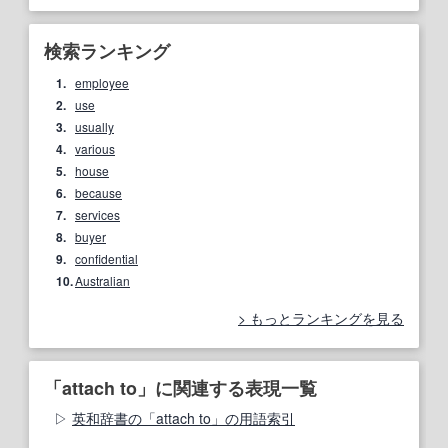
検索ランキング
1.
employee
2.
use
3.
usually
4.
various
5.
house
6.
because
7.
services
8.
buyer
9.
confidential
10.
Australian
もっとランキングを見る
「attach to」に関連する表現一覧
英和辞書の「attach to」の用語索引