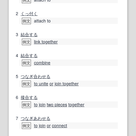
2
くっ付く
attach to
例文
3
結合する
link together
例文
4
結合する
combine
例文
5
つなぎ合わせる
to unite
or
join together
例文
6
接合する
to
join
two pieces
together
例文
7
つなぎあわせる
to
join
or
connect
例文