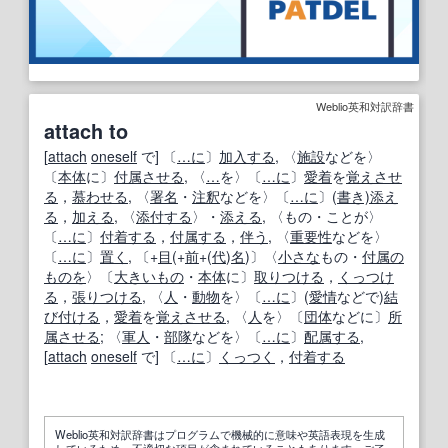
Weblio英和対訳辞書
attach to
[
attach
oneself
で] 〔
…に
〕
加入する
, 〈
施設
などを〉
〔
本体
に〕
付属
させる
, 〈
…
を〉〔
…に
〕
愛着
を
覚え
させ
る
，
慕わせる
, 〈
署名
・
注釈
などを〉〔
…に
〕(
書き)
添え
る
，
加える
, 〈
添付する
〉・
添える
, 〈もの・ことが〉
〔
…に
〕
付着する
，
付属する
，
伴う
, 〈
重要性
などを〉
〔
…に
〕
置く
, 〔+
目
(+
前
+(
代
)
名
)〕〈
小さな
もの・
付属の
ものを
〉〔
大きいもの
・
本体
に〕
取りつける
，
くっつけ
る
，
張りつける
, 〈
人
・
動物
を〉〔
…に
〕(
愛情
などで)
結
び付ける
，
愛着
を
覚え
させる
, 〈
人
を〉〔
団体
などに〕
所
属させる
; 〈
軍人
・
部隊
などを〉〔
…に
〕
配属する
,
[
attach
oneself
で] 〔
…に
〕
くっつく
，
付着する
Weblio英和対訳辞書はプログラムで機械的に意味や英語表現を生成
しているため、不適切な項目が含まれていることもあります。ご了