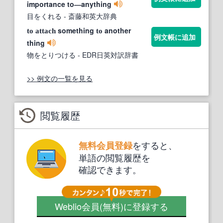
importance to―anything
目をくれる
- 斎藤和英大辞典
something
another
to
attach
to
例文帳に追加
thing
物をとりつける
- EDR日英対訳辞書
>> 例文の一覧を見る
閲覧履歴
をすると、
無料会員登録
単語の閲覧履歴を
確認できます。
Weblio会員
(無料)
に登録する