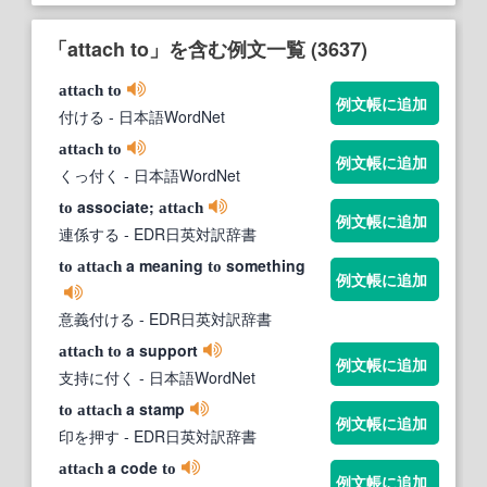
「attach to」を含む例文一覧 (3637)
attach
to
例文帳に追加
付ける
- 日本語WordNet
attach
to
例文帳に追加
くっ付く
- 日本語WordNet
associate;
to
attach
例文帳に追加
連係する
- EDR日英対訳辞書
a meaning
something
to
attach
to
例文帳に追加
意義付ける
- EDR日英対訳辞書
a support
attach
to
例文帳に追加
支持に付く
- 日本語WordNet
a stamp
to
attach
例文帳に追加
印を押す
- EDR日英対訳辞書
a code
attach
to
例文帳に追加