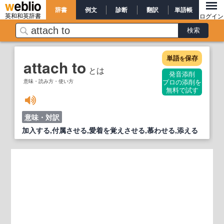
辞書
例文
診断
翻訳
単語帳
英和和英辞書
ログイン
単語
保存
を
attach to
とは
発音添削
意味・読み方・使い方
プロの添削を
無料で試す
意味・対訳
加入する,付属させる,愛着を覚えさせる,慕わせる,添える