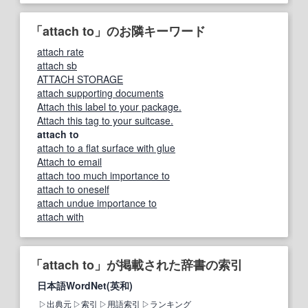
「attach to」のお隣キーワード
attach rate
attach sb
ATTACH STORAGE
attach supporting documents
Attach this label to your package.
Attach this tag to your suitcase.
attach to
attach to a flat surface with glue
Attach to email
attach too much importance to
attach to oneself
attach undue importance to
attach with
「attach to」が掲載された辞書の索引
日本語WordNet(英和)
出典元
索引
用語索引
ランキング