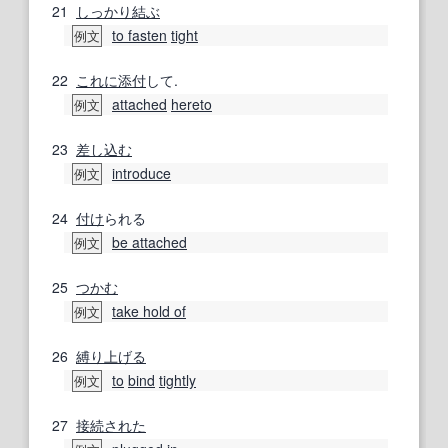
21
しっかり
結ぶ
to fasten
tight
例文
22
これに
添付
して.
attached
hereto
例文
23
差し込む
introduce
例文
24
付け
られる
be attached
例文
25
つかむ
take hold of
例文
26
縛り上げる
to
bind
tightly
例文
27
接続
された