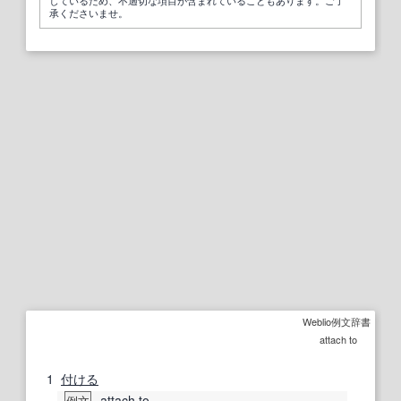
承くださいませ。
Weblio例文辞書
attach to
1
付ける
attach to
例文