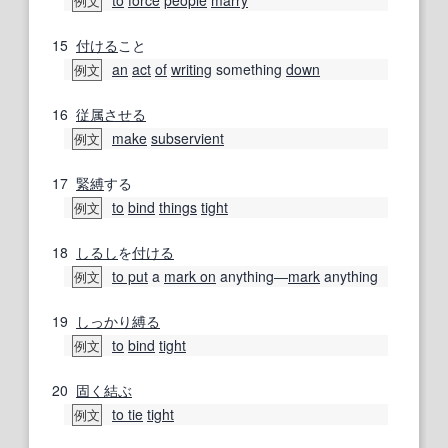
例文
15
付ける
こと
an
act
of
writing
something
down
例文
16
従属
させる
make
subservient
例文
17
緊縛
する
to
bind
things
tight
例文
18
しるし
を
付ける
to put
a
mark on
anything―
mark
anything
例文
19
しっかり
縛る
to
bind
tight
例文
20
固く
結ぶ
to tie
tight
例文