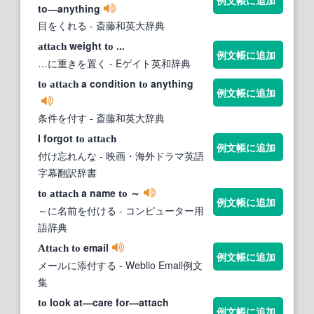
to―anything
目をくれる
- 斎藤和英大辞典
weight
...
attach
to
例文帳に追加
…に重きを置く
- Eゲイト英和辞典
a condition
anything
to
attach
to
例文帳に追加
条件を付す
- 斎藤和英大辞典
I forgot
to
attach
例文帳に追加
付け忘れんな
- 映画・海外ドラマ英語
字幕翻訳辞書
a name
～
to
attach
to
例文帳に追加
～に名前を付ける
- コンピューター用
語辞典
email
Attach
to
例文帳に追加
メールに添付する
- Weblio Email例文
集
look at―care for―attach
to
例文帳に追加