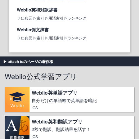
Weblio英和対訳辞書
出典元
索引
用語索引
ランキング
Weblio例文辞書
出典元
索引
用語索引
ランキング
attach toのページの著作権
Weblio公式学習アプリ
Weblio英単語アプリ
自分だけの単語帳で英単語を暗記
iOS
Weblio英和翻訳アプリ
2秒で翻訳、翻訳結果を話す！
iOS