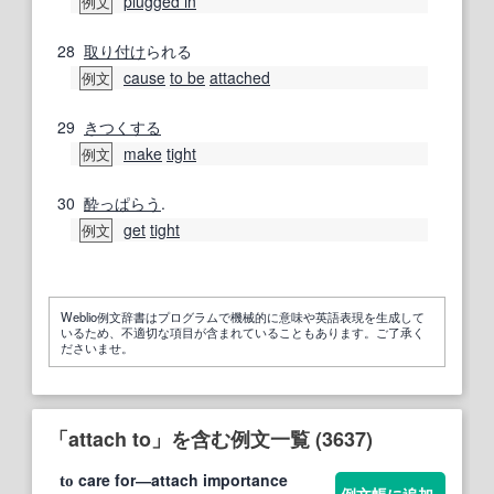
plugged in
例文
28
取り付け
られる
cause
to be
attached
例文
29
きつくする
make
tight
例文
30
酔っぱらう
.
get
tight
例文
Weblio例文辞書はプログラムで機械的に意味や英語表現を生成して
いるため、不適切な項目が含まれていることもあります。ご了承く
ださいませ。
「attach to」を含む例文一覧 (3637)
care for―attach importance
to
例文帳に追加