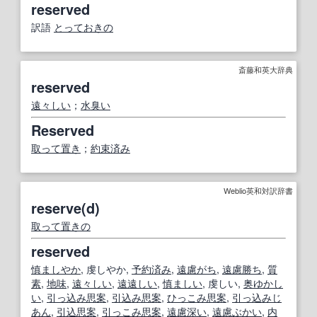
reserved
訳語
とっておきの
斎藤和英大辞典
reserved
遠々しい
；
水臭い
Reserved
取って置き
；
約束済み
Weblio英和対訳辞書
reserve(d)
取って置きの
reserved
慎ましやか
, 虔しやか,
予約
済み
,
遠慮がち
,
遠慮
勝ち
,
質
素
,
地味
,
遠々しい
,
遠遠しい
,
慎ましい
, 虔しい,
奥ゆかし
い
,
引っ込み思案
,
引込み思案
,
ひっこみ思案
,
引っ込み
じ
あん
,
引込思案
,
引っこみ思案
,
遠慮深い
,
遠慮
ぶかい
,
内