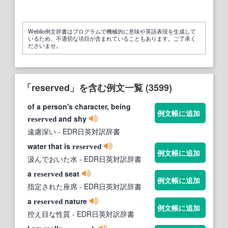
Weblio例文辞書はプログラムで機械的に意味や英語表現を生成して
いるため、不適切な項目が含まれていることもあります。ご了承く
ださいませ。
「reserved」を含む例文一覧 (3599)
of a person's character, being
例文帳に追加
and shy
reserved
遠慮深い
- EDR日英対訳辞書
water that is
reserved
例文帳に追加
汲んでおいた水
- EDR日英対訳辞書
a
seat
reserved
例文帳に追加
指定された座席
- EDR日英対訳辞書
a
nature
reserved
例文帳に追加
控え目な性質
- EDR日英対訳辞書