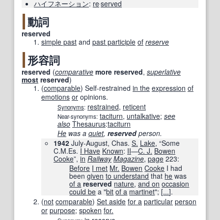
ハイフネーション
:
re
‧
served
動詞
reserved
simple past
and
past participle
of
reserve
形容詞
reserved
(
comparative
more
reserved
,
superlative
most
reserved
)
(
comparable
)
Self-restrained
in the
expression
of
emotions
or
opinions.
restrained
,
reticent
Synonyms
:
taciturn
,
untalkative
;
see
Near-synonyms:
also
Thesaurus
:
taciturn
He
was a
quiet
,
reserved
person.
1942
July-August, Chas.
S.
Lake
, “Some
C.M.Es.
I Have
Known
:
II
—
C. J.
Bowen
Cooke
”,
in
Railway
Magazine
,
page
223
:
Before
I met
Mr.
Bowen
Cooke
I had
been
given
to understand
that
he
was
of a
reserved
nature
,
and on
occasion
could be
a "
bit
of a
martinet
"; [
...
].
(
not
comparable
)
Set aside
for a
particular
person
or
purpose
;
spoken
for.