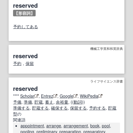
reserved
【形容詞】
予約してある
機械工学英和和英辞典
reserved
予約
，
保留
ライフサイエンス辞書
reserved
****
Scholar
,
Entrez
,
Google
,
WikiPedia
予備
,
準備
,
貯蔵
,
蓄え
,
余裕量
, ((
動詞
))
準備する
,
貯蔵する
,
確保する
,
保留する
,
予約する
,
貯蔵
型
の
関連語
appointment
,
arrange
,
arrangement
,
book
,
pool
,
pooling
,
preliminary
,
preparation
,
preparatory
,