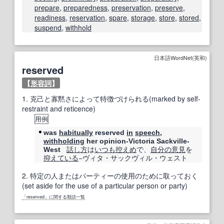
prepare
,
preparedness
,
preservation
,
preserve
,
readiness
,
reservation
,
spare
,
storage
,
store
,
stored
,
suspend
,
withhold
日本語WordNet(英和)
reserved
【
形容詞
】
1.
克己と寡黙さによって特徴づけられる(marked by self-
restraint and reticence)
用例
was
habitually
reserved
in
speech
,
withholding
her opinion-Victoria Sackville-
話し方
は
いつも
控えめ
で、
自分の意見
を
West
抑え
ている
−ヴィタ・サックヴィル・ウェスト
2.
特定の人またはパーティーの使用のために取っておく
(set aside for the use of a particular person or party)
「reserved」に関する類語一覧