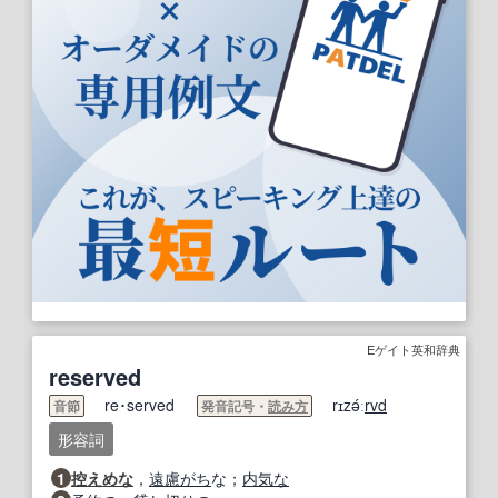
Eゲイト英和辞典
reserved
re･served
rɪzə́ː
rvd
音節
発音記号・
読み方
形容詞
1
控えめな
，
遠慮がち
な；
内気な