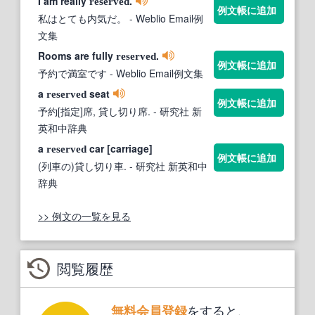
I am really
.
reserved
例文帳に追加
私はとても内気だ。
- Weblio Email例
文集
Rooms are fully
.
reserved
例文帳に追加
予約で満室です
- Weblio Email例文集
a
seat
reserved
例文帳に追加
予約[指定]席, 貸し切り席.
- 研究社 新
英和中辞典
a
car [carriage]
reserved
例文帳に追加
(列車の)貸し切り車.
- 研究社 新英和中
辞典
>> 例文の一覧を見る
閲覧履歴
をすると、
無料会員登録