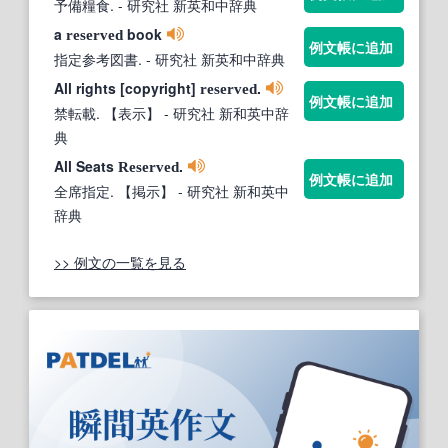
予備糧食.
- 研究社 新英和中辞典
a
book
reserved
例文帳に追加
指定参考図書.
- 研究社 新英和中辞典
All rights [copyright]
.
reserved
例文帳に追加
禁転載. 【表示】
- 研究社 新和英中辞
典
All Seats
.
Reserved
例文帳に追加
全席指定. 【掲示】
- 研究社 新和英中
辞典
>> 例文の一覧を見る