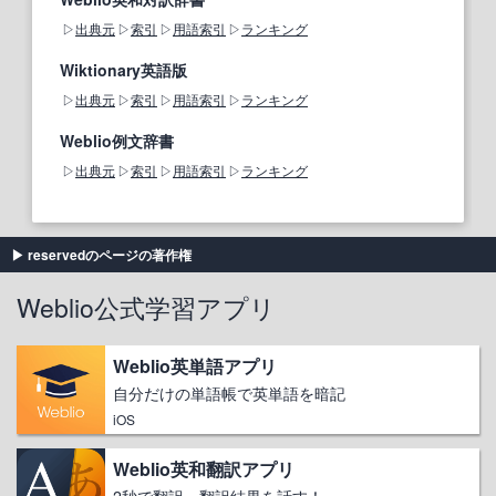
出典元
索引
用語索引
ランキング
Wiktionary英語版
出典元
索引
用語索引
ランキング
Weblio例文辞書
出典元
索引
用語索引
ランキング
reservedのページの著作権
Weblio公式学習アプリ
Weblio英単語アプリ
自分だけの単語帳で英単語を暗記
iOS
Weblio英和翻訳アプリ
2秒で翻訳、翻訳結果を話す！