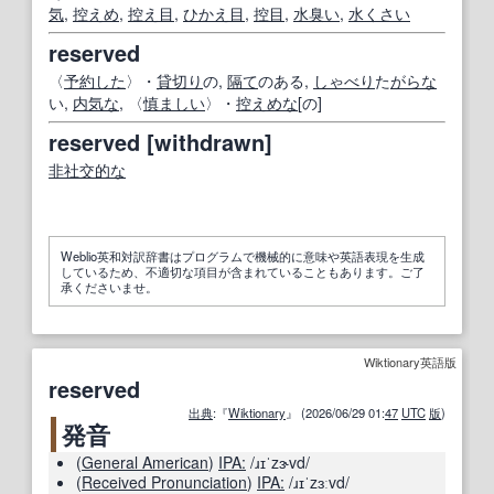
気
,
控えめ
,
控え目
,
ひかえ
目
,
控目
,
水臭い
,
水くさい
reserved
〈
予約した
〉・
貸切り
の,
隔て
のある,
しゃべり
た
がらな
い,
内気な
, 〈
慎ましい
〉・
控えめな
[の]
reserved [withdrawn]
非社交的な
Weblio英和対訳辞書はプログラムで機械的に意味や英語表現を生成
しているため、不適切な項目が含まれていることもあります。ご了
承くださいませ。
Wiktionary英語版
reserved
出典
:『
Wiktionary
』 (2026/06/29 01:
47
UTC
版
)
発音
(
General American
)
IPA:
/ɹɪˈzɝvd/
(
Received Pronunciation
)
IPA:
/ɹɪˈzɜːvd/