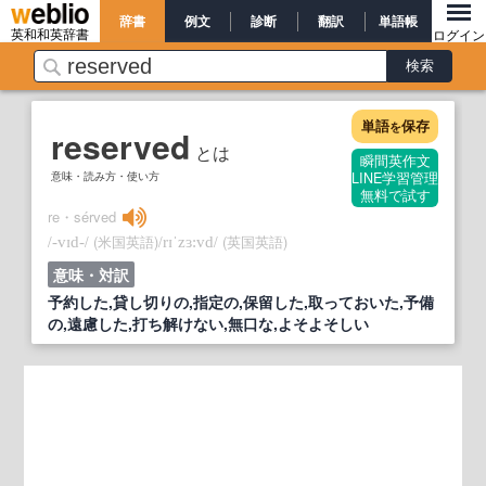
辞書
例文
診断
翻訳
単語帳
英和和英辞書
ログイン
単語
保存
を
reserved
とは
瞬間英作文
意味・読み方・使い方
LINE学習管理
無料で試す
re・sérved
/
/
(米国英語)
/
/
(英国英語)
‐vɪd‐
rɪˈzɜ:vd
意味・対訳
予約した,貸し切りの,指定の,保留した,取っておいた,予備
の,遠慮した,打ち解けない,無口な,よそよそしい