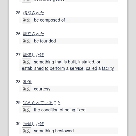
25
構成された
be composed of
例文
26
設立
された
be founded
例文
27
設備
した
物
something
that is
built
,
installed
,
or
例文
established
to
perform
a
service
,
called
a
facility
28
礼儀
courtesy
例文
29
定められている
こと
the
condition
of
being
fixed
例文
30
拝
領
した
物
something
bestowed
例文