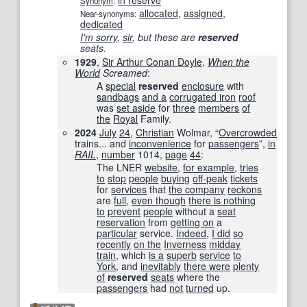
in reserve
Synonym
:
allocated
,
assigned
,
Near-synonyms:
dedicated
I'm sorry
,
sir
, but these are
reserved
seats.
1929
,
Sir Arthur Conan Doyle
,
When the
World
Screamed
‎:
A
special
reserved
enclosure
with
sandbags
and a
corrugated iron
roof
was
set aside
for
three
members
of
the
Royal
Family.
2024
July
24
,
Christian
Wolmar, “
Overcrowded
trains... and
inconvenience
for
passengers
”,
in
RAIL
,
number
1014
,
page
44
:
The LNER
website
,
for example
,
tries
to
stop
people
buying
off-peak
tickets
for
services
that
the company
reckons
are
full
,
even though
there is nothing
to
prevent
people
without a
seat
reservation
from
getting on
a
particular
service.
Indeed
,
I did
so
recently
on the
Inverness
midday
train
, which
is a
superb
service
to
York
, and
inevitably
there were
plenty
of
reserved
seats
where the
passengers
had
not
turned
up.