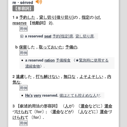
re・sérved
【形容詞】
1
a
予約した
，
貸し切り
[
借り
切り
]の，
指定
の (
cf.
reserve
【他動詞】
2).
用例
予約
[
指定
]
席
,
貸し切り
席
.
a
reserved
seat
b
保留
した，
取って
おいた
;
予備の
.
用例
予備
糧食
《★
緊急時に
使用する
a
reserved
ration
濃縮
食物
》.
2
遠慮
した，
打ち
解けない
，
無口な
，
よそよそしい
，
内
気な
.
用例
彼は
とても
控えめな
人
だ.
He's
very
reserved
.
3
【叙述的用法の形容詞】
〈
人
が〉〔
運命
などに〕
運命
づ
けられ
て〔for〕; 〈
運命
などが〉〔
人
などに〕
運命
づ
けられ
て 〔for〕.
用例