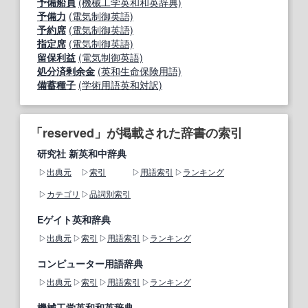
予備船員
(機械工学英和和英辞典)
予備力
(電気制御英語)
予約席
(電気制御英語)
指定席
(電気制御英語)
留保利益
(電気制御英語)
処分済剰余金
(英和生命保険用語)
備蓄種子
(学術用語英和対訳)
「reserved」が掲載された辞書の索引
研究社 新英和中辞典
出典元
索引
用語索引
ランキング
カテゴリ
品詞別索引
Eゲイト英和辞典
出典元
索引
用語索引
ランキング
コンピューター用語辞典
出典元
索引
用語索引
ランキング
機械工学英和和英辞典