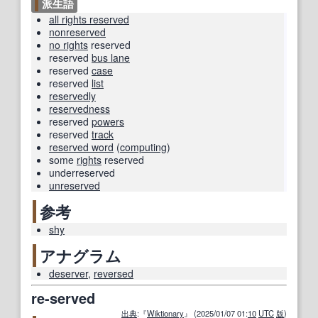
派生語
all rights reserved
nonreserved
no rights
reserved
reserved
bus lane
reserved
case
reserved
list
reservedly
reservedness
reserved
powers
reserved
track
reserved word
(
computing
)
some
rights
reserved
underreserved
unreserved
参考
shy
アナグラム
deserver
,
reversed
re-served
出典
:『
Wiktionary
』 (2025/01/07 01:
10
UTC
版
)