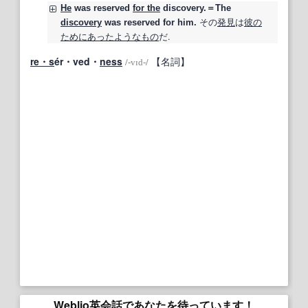
He
was
reserved
for the
discovery.＝The
その
発見
は
彼の
discovery
was
reserved
for him.
ために
あった
ようなもの
だ.
re・s
ér・ved・
ness
【名詞】
/
‐vɪd‐
/
Weblio英会話であなたを待っています！