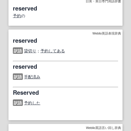
日英・英日専門用語辞書
reserved
予約
の
Weblio英語表現辞典
reserved
訳語
貸切り
；
予約してある
reserved
訳語
手配済み
Reserved
訳語
予約した
Weblio英語言い回し辞典