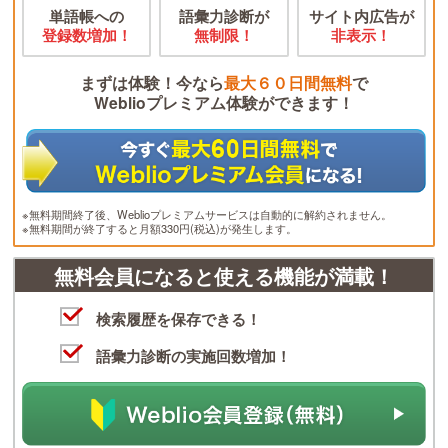
単語帳への
語彙力診断が
サイト内広告が
登録数増加！
無制限！
非表示！
まずは体験！今なら
最大６０日間無料
で
Weblioプレミアム体験ができます！
※無料期間終了後、Weblioプレミアムサービスは自動的に解約されません。
※無料期間が終了すると月額330円(税込)が発生します。
無料会員になると使える機能が満載！
検索履歴を保存できる！
語彙力診断の実施回数増加！