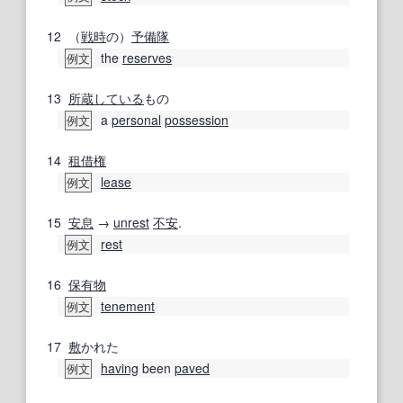
12
（
戦時
の）
予備隊
the
reserves
例文
13
所蔵
している
もの
a
personal
possession
例文
14
租借権
lease
例文
15
安息
→
unrest
不安
.
rest
例文
16
保有物
tenement
例文
17
敷
かれた
having
been
paved
例文