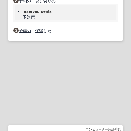
2
予約
の，
貸し切り
の
reserved
seats
予約席
3
予備の
；
保留
した
コンピューター用語辞典