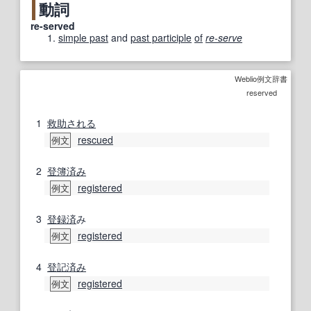
動詞
re-served
simple past
and
past participle
of
re-serve
Weblio例文辞書
reserved
1
救助
される
rescued
例文
2
登簿
済み
registered
例文
3
登録済
み
registered
例文
4
登記
済み
registered
例文