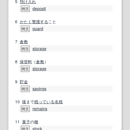
5
預け
入れ
deposit
例文
6
かたく
警護する
こと
guard
例文
7
倉敷
storage
例文
8
保管料
（
倉敷
）
storage
例文
9
貯金
savings
例文
10
後
まで
残っている
名残
remains
例文
11
菓子
の
種
stock
例文