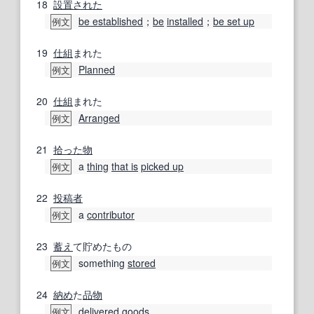
18
設置
された
be established
；
be
installed
；
be set up
例文
19
仕組
まれた
Planned
例文
20
仕組
まれた
Arranged
例文
21
拾った
物
a
thing
that is
picked up
例文
22
投稿者
a
contributor
例文
23
蓄え
て貯めたもの
something
stored
例文
24
納め
た
品物
delivered goods
例文