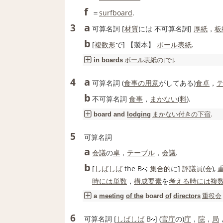
f
＝
surfboard
.
a
3
可算名詞
[
材質
には
不可算名詞
]
厚紙
，
板
b
[
複数形
で]
【
製本
】
ボール
表紙
.
ボール
表紙
の[で].
in
boards
a
4
可算名詞
(
食事の用意
がしてある)
食卓
，
b
不可算名詞
食事
，
まかない
(
料
).
まかない
付きの
下宿
.
board
and
lodging
5
可算名詞
a
会議
の
卓
，
テーブル
，
会議
.
b
[
しばしば
the B
;
集合的
に]
評議員
(
会
),
時には
単数
，
構成要素
を
考える
時には
複
重役会
a
meeting
of the
board
of
directors
6
可算名詞
[
しばしば
B
] (
官庁
の)
庁
，
院
，
局