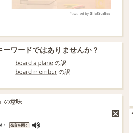
Powered by 
GliaStudios
M
u
t
キーワードではありませんか？
e
board a plane
の訳
board member
の訳
d」の意味
発音を聞く
ːd
/