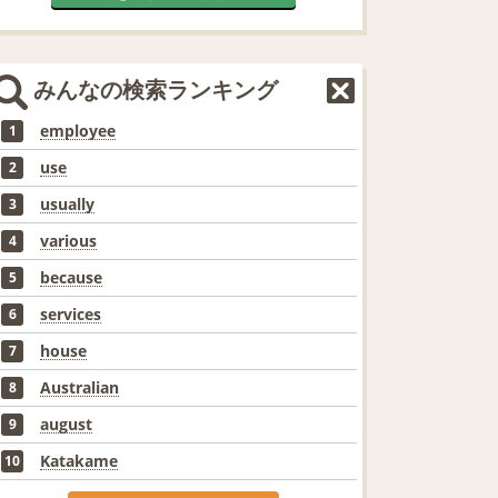
みんなの検索ランキング
employee
1
use
2
usually
3
various
4
because
5
services
6
house
7
Australian
8
august
9
Katakame
10