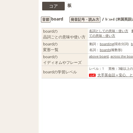
板
コア
board
/
(米国英語)
音節
発音記号・読み方
bˈɔɚd
boardの
名詞としての意味・使い方
ての意味・使い方
品詞ごとの意味や使い方
boardの
動詞：
boarding
(現在分詞)
b
変形一覧
名詞：
boards
(複数形)
boardの
above board
,
across the boa
イディオムやフレーズ
レベル
：
1
英検
：
3級以上
boardの学習レベル
大手英会話＝安心、と
公式