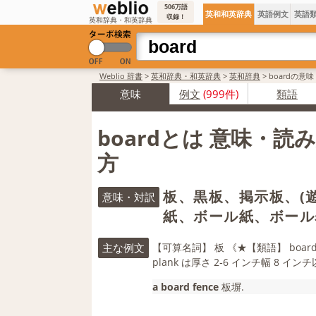
506万語
英和和英辞典
英語例文
英語
収録！
英和辞典・和英辞典
Weblio 辞書
>
英和辞典・和英辞典
>
英和辞典
>
boardの意
意味
例文
(999件)
類語
boardとは 意味・読
方
板、黒板、掲示板、(
意味・対訳
紙、ボール紙、ボール
主な例文
【可算名詞】 板 《★【類語】 boar
plank は厚さ 2‐6 インチ幅 8 インチ
a board fence
板塀.