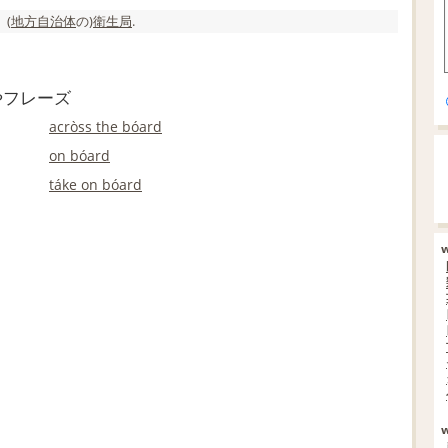
 (
地方自治体
の)
衛生局
.
やフレーズ
acròss the bóard
on bóard
táke on bóard