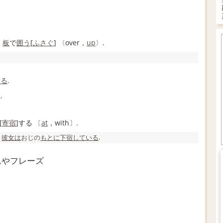
〉
板
で
囲う
[
ふさぐ
] 〈over，
up
〉.
せる
.
む
.
[
寄宿
]する 〔
at
，with〕.
彼女は
おじの
もとに
下宿
している
.
ムやフレーズ