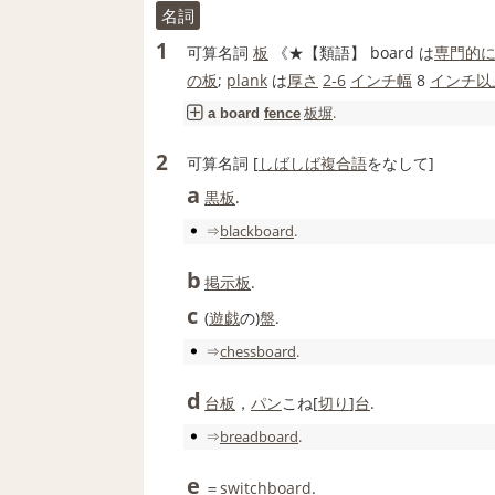
名詞
1
可算名詞
板
《★
【類語】
board は
専門的
の
板
;
plank
は
厚さ
2‐6
インチ
幅
8
インチ
以
板塀
.
a
board
fence
2
可算名詞
[
しばしば
複合語
をなして]
a
黒板
.
⇒
blackboard
.
b
掲示板
.
c
(
遊戯
の)
盤
.
⇒
chessboard
.
d
台板
，
パン
こね[
切り
]
台
.
⇒
breadboard
.
e
＝
switchboard
.