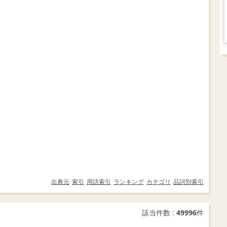
出典元
索引
用語索引
ランキング
カテゴリ
品詞別索引
該当件数 :
49996
件