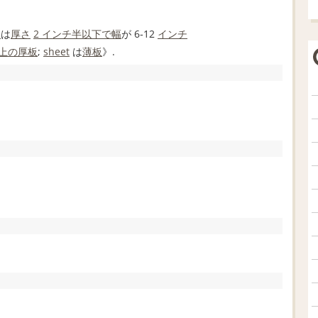
に
は
厚さ
2 インチ
半
以下で
幅
が 6‐12
インチ
上の
厚板
;
sheet
は
薄板
》.