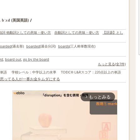
,
/
(英国英語)
bˈɔːd
動詞 他動詞としての意味・使い方
自動詞としての意味・使い方
【語源】とし
oarded
(過去形)
boarded
(過去分詞)
boards
(三人称単数現在)
rd
,
board out
,
go by the board
もっと見る(全7件)
の単語
学校レベル
：
中学以上の水準
TOEIC® L&Rスコア
：
220点以上の単語
思ってる人が一番お金をムダにする
もっとみる
arrow_forward_ios