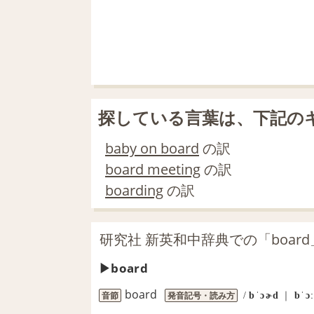
探している言葉は、下記の
baby on board
の訳
board meeting
の訳
boarding
の訳
研究社 新英和中辞典での「boar
board
board
音節
発音記号・読み方
/
bˈɔɚd
｜
bˈɔ