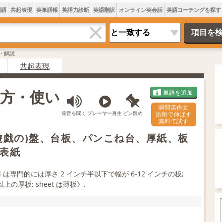
類語
共起表現
英単語帳
英語力診断
英語翻訳
オンライン英会話
英語コーチングを探す
味・解説
共起表現
み方・使い
単語を追加
瞬間英作文
発音を聞く
プレーヤー再生
ピン留め
添削で伸ばす
無料で試す
遊戯の)盤、台板、パンこね台、厚紙、板
表紙
d は専門的には厚さ 2 インチ半以下で幅が 6‐12 インチの板;
以上の厚板; sheet は薄板》.