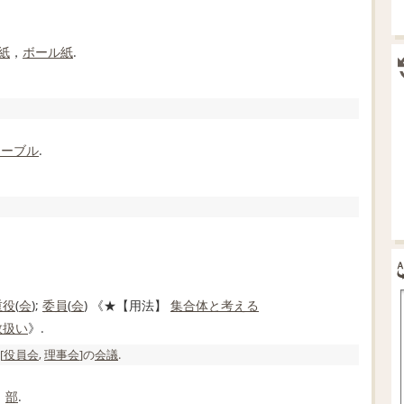
紙
，
ボール紙
.
テーブル
.
重役
(
会
);
委員
(
会
) 《★
【用法】
集合体
と考える
数
扱い
》.
[
役員会
,
理事会
]の
会議
.
，
部
.