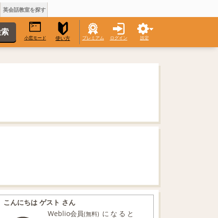
英会話教室を探す
小窓モード
プレミアム
ログイン
設定
使い方
こんにちは ゲスト さん
Weblio会員
になると
(無料)