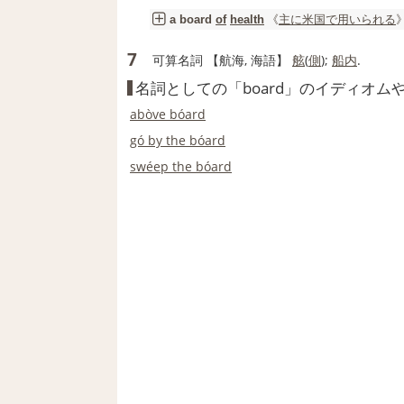
《
主に
米国
で用いられる
》
a
board
of
health
7
可算名詞
【航海, 海語】
舷
(
側
);
船内
.
名詞としての「board」のイディオム
abòve bóard
gó by the bóard
swéep the bóard