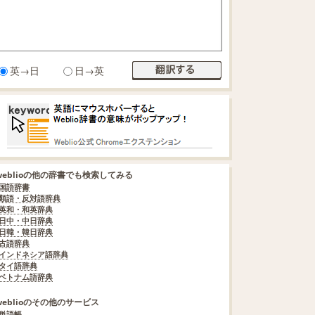
英→日
日→英
weblioの他の辞書でも検索してみる
国語辞書
類語・反対語辞典
英和・和英辞典
日中・中日辞典
日韓・韓日辞典
古語辞典
インドネシア語辞典
タイ語辞典
ベトナム語辞典
weblioのその他のサービス
単語帳