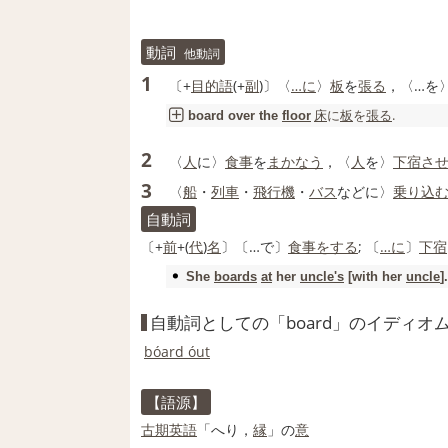
動詞
他動詞
1
〔+
目的語
(+
副
)〕〈
…に
〉
板
を
張る
，〈…を
床
に
板
を
張る
.
board
over the
floor
2
〈
人
に〉
食事
を
まかなう
，〈
人
を〉
下宿
さ
3
〈
船
・
列車
・
飛行機
・
バス
などに〉
乗り込
自動詞
〔+
前
+(
代
)
名
〕〔…で〕
食事をする
; 〔
…に
〕
下宿
She
boards
at
her
uncle
's
[with her
uncle
].
自動詞としての「board」のイディオ
bóard óut
【語源】
古期
英語
「へり，
縁
」の
意