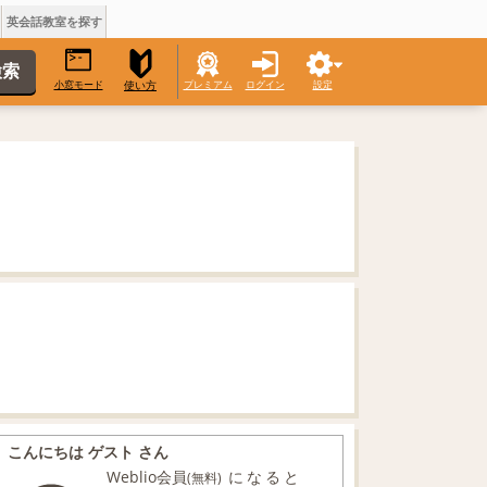
英会話教室を探す
小窓モード
プレミアム
ログイン
設定
使い方
こんにちは ゲスト さん
Weblio会員
になると
(無料)