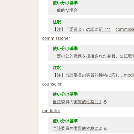
使い分け基準
一般的な
場合
注釈
【
注
】「
委員会
」
の訳
に
応じて
、
commiss
commissioner
使い分け基準
一定の
公的
職務
を
授権された
委員、
公正取
注釈
【
注
】
当該
委員の
実質的
性格に
応じ
，
medi
counselor
使い分け基準
当該
委員の
実質的
性格に
よる
mediator
使い分け基準
当該
委員の
実質的
性格に
よる