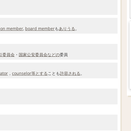
ion member
,
board member
も
ありうる
。
引委員会
・
国家公安委員会
などの
委員
ator
，
counselor
等
とする
ことも
許容される
。