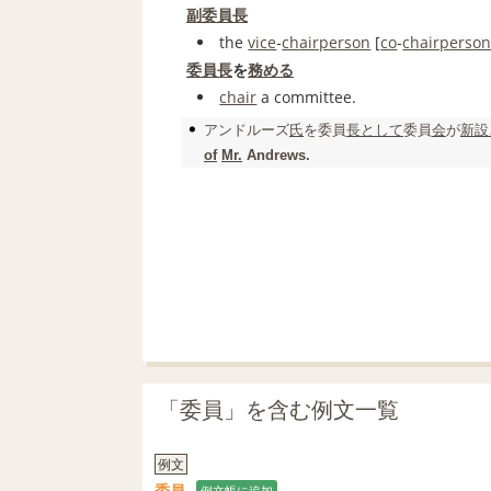
副委員長
the
vice
‐
chairperson
[
co
‐
chairperso
委員長
を
務める
chair
a committee.
アンドルーズ
氏
を
委員
長
として
委員
会
が
新設
of
Mr.
Andrews.
「委員」を含む例文一覧
例文
委員
例文帳に追加