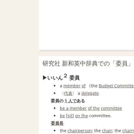
研究社 新和英中辞典での「委員
２
いいん
委員
a
member
of
《the
Budget Committe
〈
代表
〉 a
delegate
委員の
1 人で
ある
be a member
of the
committee
be
[
sit
]
on the
committee.
委員長
the
chairperson
; the
chair
; the
chai