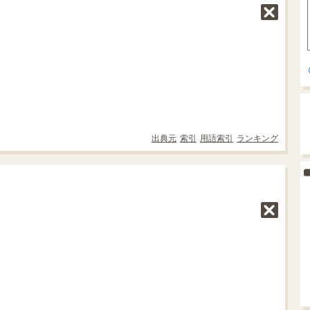
出典元
索引
用語索引
ランキング