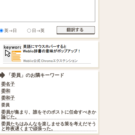
英→日
日→英
「委員」のお隣キーワード
委名子
委和
委和子
委員
委員が集まり、誰をそのポストに任命すべきか
論じた。
委員たちはみんなを楽しませる策を考えだそう
と昨夜遅くまで頑張った。