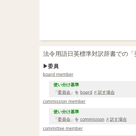
法令用語日英標準対訳辞書での「
委員
board member
使い分け基準
「
委員会
」を
board
と
訳す
場合
commission member
使い分け基準
「
委員会
」を
commission
と
訳す
場合
committee member