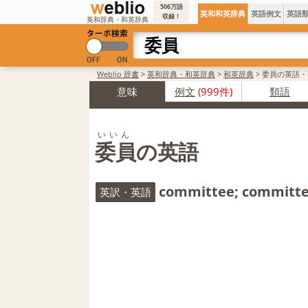
506万語
英和和英辞典
英語例文
英語
収録！
英和辞典・和英辞典
Weblio 辞書
>
英和辞典・和英辞典
>
和英辞典
>
委員の英語・
意味
例文
(999件)
類語
いいん
委員の英語
committee; committ
英訳・英語