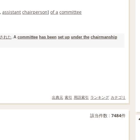
n
,
assistant
chairperson
]
of a
committee
された
.
A
committee
has been
set up
under the
chairmanship
出典元
索引
用語索引
ランキング
カテゴリ
該当件数 :
7484
件