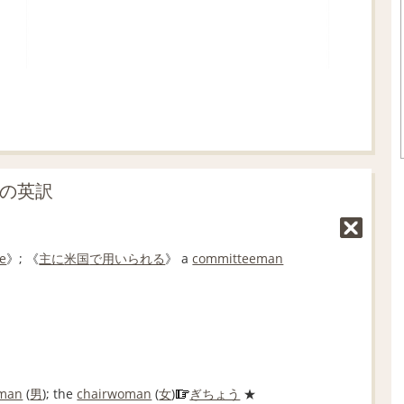
」の英訳
e
》; 《
主に
米国
で用いられる
》 a
committeeman
rman
(
男
); the
chairwoman
(
女
)
ぎちょう
★