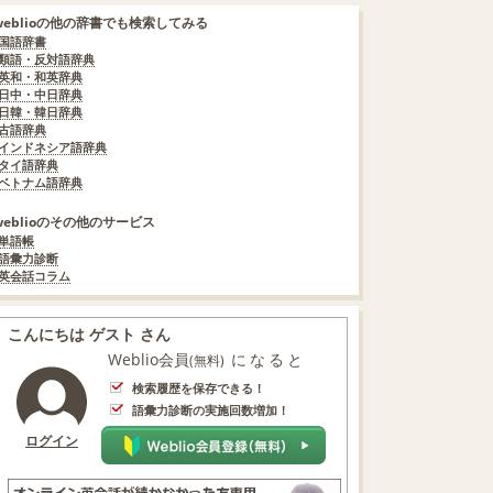
weblioの他の辞書でも検索してみる
国語辞書
類語・反対語辞典
英和・和英辞典
日中・中日辞典
日韓・韓日辞典
古語辞典
インドネシア語辞典
タイ語辞典
ベトナム語辞典
weblioのその他のサービス
単語帳
語彙力診断
英会話コラム
こんにちは ゲスト さん
Weblio会員
になると
(無料)
検索履歴を保存できる！
語彙力診断の実施回数増加！
ログイン