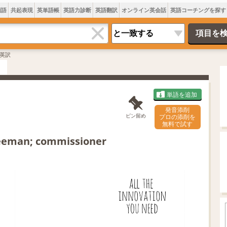
類語
共起表現
英単語帳
英語力診断
英語翻訳
オンライン英会話
英語コーチングを探す
英訳
単語を追加
発音添削
ピン留め
プロの添削を
無料で試す
eeman; commissioner