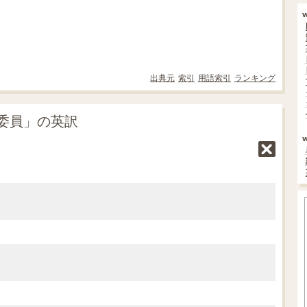
出典元
索引
用語索引
ランキング
委員」の英訳