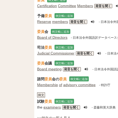
Certification
Committee
Members
発音を聞く
予備
委員
例文帳に追加
Reserve
members
発音を聞く
- 日本法令
委員
会
例文帳に追加
Board of Directors
- 日本法令外国語訳データベース
司法
委員
例文帳に追加
Judicial Commissioner
発音を聞く
- 日本
委員
会議
例文帳に追加
Board meeting
発音を聞く
- 日本法令外国
諮問
委員
会の
委員
例文帳に追加
Membership
of
advisory committee
- 特許庁
例文
試験
委員
例文帳に追加
the
examiners
発音を聞く
- 斎藤和英大辞典
>>例文の一覧を見る