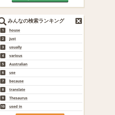
みんなの検索ランキング
house
1
just
2
usually
3
various
4
Australian
5
use
6
because
7
translate
8
Thesaurus
9
used in
10