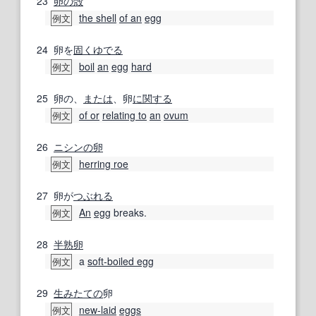
23
卵の殻
the shell
of an
egg
例文
24
卵を
固く
ゆでる
boil
an
egg
hard
例文
25
卵の、
または
、卵
に関する
of or
relating to
an
ovum
例文
26
ニシン
の卵
herring roe
例文
27
卵が
つぶれる
An
egg
breaks.
例文
28
半熟卵
a
soft‐boiled egg
例文
29
生み
たての
卵
new-laid
eggs
例文