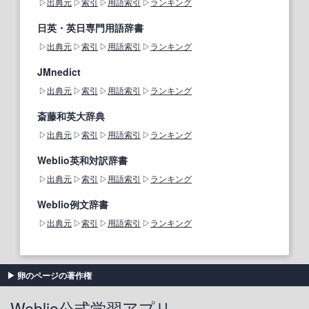
出典元
索引
用語索引
ランキング
日英・英日専門用語辞書
出典元
索引
用語索引
ランキング
JMnedict
出典元
索引
用語索引
ランキング
斎藤和英大辞典
出典元
索引
用語索引
ランキング
Weblio英和対訳辞書
出典元
索引
用語索引
ランキング
Weblio例文辞書
出典元
索引
用語索引
ランキング
卵のページの著作権
Weblio公式学習アプリ