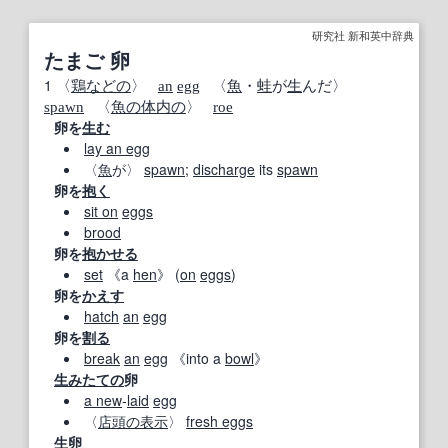
研究社 新和英中辞典
たまご 卵
1
〈
鶏
などの
〉
an
egg
〈
魚
・
蛙
が
生
んだ〉
spawn
〈
魚の
体内の
〉
roe
卵を
生む
lay an egg
〈
魚
が〉
spawn
;
discharge
its
spawn
卵を
抱く
sit on
eggs
brood
卵を
抱かせる
set
《a
hen
》 (
on
eggs
)
卵を
かえす
hatch
an
egg
卵を
割る
break
an
egg
《into a
bowl
》
生み
たての
卵
a new
‐
laid
egg
〈
店頭の
表示
〉
fresh eggs
生卵