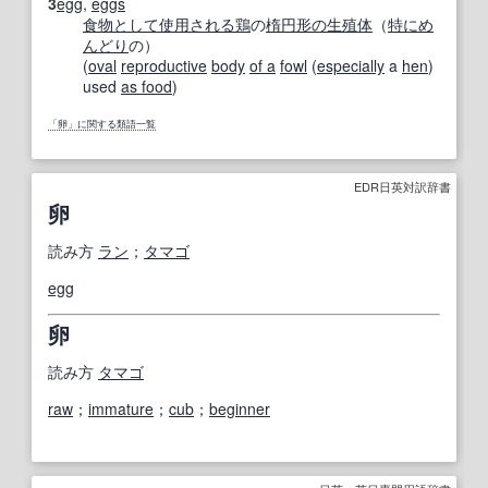
3
egg
,
eggs
食物
として
使用される
鶏
の
楕円形の
生殖体
（
特に
め
んどり
の）
(
oval
reproductive
body
of a
fowl
(
especially
a
hen
)
used
as food
)
「卵」に関する類語一覧
EDR日英対訳辞書
卵
読み方
ラン
；
タマゴ
egg
卵
読み方
タマゴ
raw
；
immature
；
cub
；
beginner