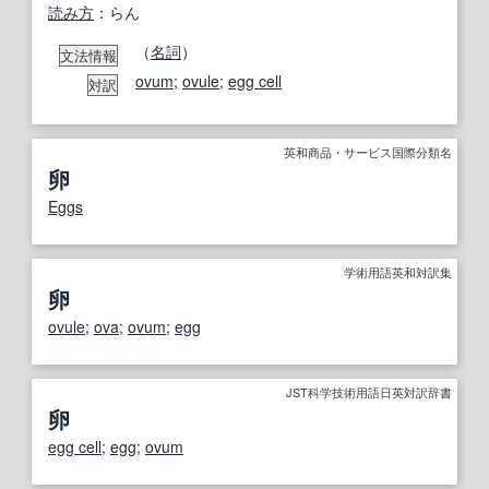
読み方
：らん
（
名詞
）
文法情報
ovum
;
ovule
;
egg cell
対訳
英和商品・サービス国際分類名
卵
Eggs
学術用語英和対訳集
卵
ovule
;
ova
;
ovum
;
egg
JST科学技術用語日英対訳辞書
卵
egg cell
;
egg
;
ovum