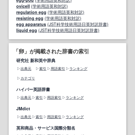
egg-pod
(学術用語英和対訳)
ovicell
(学術用語英和対訳)
regulation egg
(学術用語英和対訳)
resisting egg
(学術用語英和対訳)
egg apparatus
(JST科学技術用語日英対訳辞書)
liquid egg
(JST科学技術用語日英対訳辞書)
「卵」が掲載された辞書の索引
研究社 新和英中辞典
出典元
索引
用語索引
ランキング
カテゴリ
ハイパー英語辞書
出典元
索引
用語索引
ランキング
JMdict
出典元
索引
用語索引
ランキング
英和商品・サービス国際分類名