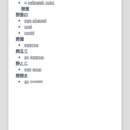
a
yellowish
color
卵形
卵形の
egg‐shaped
oval
ovoid
卵酒
eggnog
卵立て
an
eggcup
卵とじ
egg
soup
卵焼き
an
omelet.