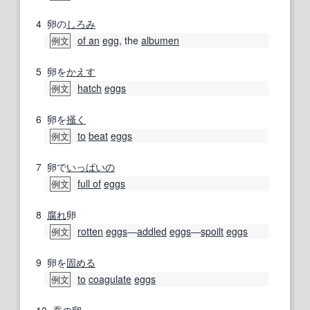
4
卵の
しろみ
of an
egg
, the
albumen
例文
5
卵を
かえす
hatch
eggs
例文
6
卵を
掻く
to
beat
eggs
例文
7
卵で
いっぱいの
full of
eggs
例文
8
腐れ
卵
rotten
eggs
―
addled
eggs
―
spoilt
eggs
例文
9
卵を
固める
to
coagulate
eggs
例文
10
蚕
の卵