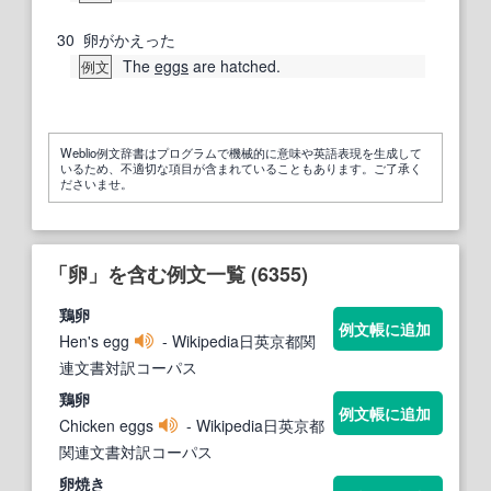
30
卵がかえった
The
eggs
are hatched.
例文
Weblio例文辞書はプログラムで機械的に意味や英語表現を生成して
いるため、不適切な項目が含まれていることもあります。ご了承く
ださいませ。
「卵」を含む例文一覧 (6355)
鶏
卵
例文帳に追加
Hen's egg
- Wikipedia日英京都関
連文書対訳コーパス
鶏
卵
例文帳に追加
Chicken eggs
- Wikipedia日英京都
関連文書対訳コーパス
卵
焼き