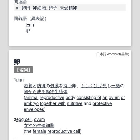
関連語
卵円
,
卵細胞
,
卵子
,
未受精卵
同義語（異表記）
Egg
卵
日本語WordNet(英和)
卵
【
名詞
】
1
egg
滋養
と
防御
の
包膜
を
持つ
卵、
もしくは
胎児
も
一緒
の
物
から成る
動物
生殖体
(
animal
reproductive
body
consisting of
an
ovum
or
embryo
together with
nutritive
and
protective
envelopes
)
2
egg cell
,
ovum
女性の
生殖細胞
(the
female
reproductive cell
)