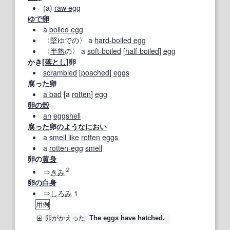
(a)
raw egg
ゆで卵
a
boiled egg
〈
堅
ゆでの〉 a
hard‐boiled egg
〈
半熟
の〉 a
soft‐boiled
[
half‐boiled
]
egg
かき[
落とし
]卵
scrambled
[
poached
]
eggs
腐った
卵
a bad
[a
rotten
]
egg
卵の殻
an
eggshell
腐った
卵
のような
におい
a
smell like
rotten
eggs
a
rotten‐egg
smell
卵の
黄身
２
⇒
きみ
卵の白身
⇒
しろみ
1
用例
卵
がかえった.
The
eggs
have hatched.