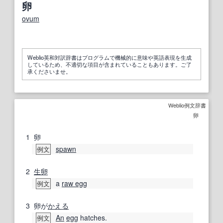
卵
ovum
Weblio英和対訳辞書はプログラムで機械的に意味や英語表現を生成
しているため、不適切な項目が含まれていることもあります。ご了
承くださいませ。
Weblio例文辞書
卵
1
卵
spawn
例文
2
生卵
a
raw egg
例文
3
卵が
かえる
An
egg
hatches.
例文