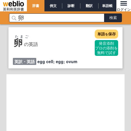
辞書
例文
診断
翻訳
単語帳
英和和英辞書
ログイン
単語
保存
を
たまご
卵
の英語
発音添削
プロの添削を
無料で試す
英訳・英語
egg cell; egg; ovum