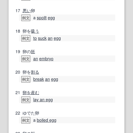
17
悪い
卵
a
spoilt
egg
例文
18
卵を
吸う
to
suck
an
egg
例文
19
卵の
胚
an
embryo
例文
20
卵を
割る
break
an
egg
例文
21
卵を産む
lay an egg
例文
22
ゆでた卵
a
boiled egg
例文