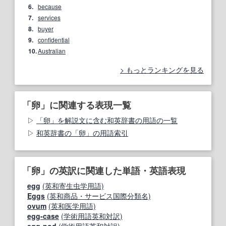
6.
because
7.
services
8.
buyer
9.
confidential
10.
Australian
もっとランキングを見る
「卵」に関連する表現一覧
「卵」を解説文に含む和英辞書の用語の一覧
和英辞書の「卵」の用語索引
「卵」の英訳に関連した単語・英語表現
egg
(英和寄生虫学用語)
Eggs
(英和商品・サービス国際分類名)
ovum
(英和医学用語)
egg-case
(学術用語英和対訳)