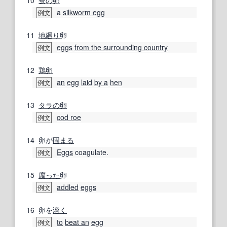
a
silkworm egg
例文
11
地廻り
卵
eggs
from the surrounding country
例文
12
鶏卵
an
egg
laid
by a
hen
例文
13
タラ
の卵
cod roe
例文
14
卵が
固まる
Eggs
coagulate.
例文
15
腐った
卵
addled
eggs
例文
16
卵を
溶く
to
beat an
egg
例文