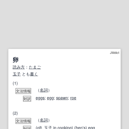
JMdict
卵
読み方
：
たまご
玉子
とも
書く
(1)
（
名詞
）
文法情報
eggs
;
egg
;
spawn
;
roe
対訳
(2)
（
名詞
）
文法情報
(oft.
玉子
in
cooking
) (
hen
's
)
egg
対訳