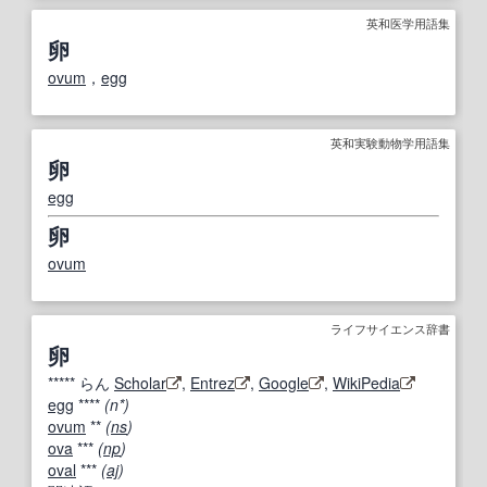
英和医学用語集
卵
ovum
，
egg
英和実験動物学用語集
卵
egg
卵
ovum
ライフサイエンス辞書
卵
*****
らん
Scholar
,
Entrez
,
Google
,
WikiPedia
egg
****
(n*)
ovum
**
(
ns
)
ova
***
(
np
)
oval
***
(
aj
)