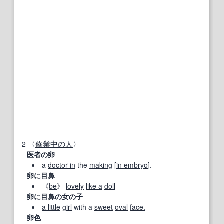
2
〈
修業
中の人
〉
医者
の卵
a
doctor in
the
making
[
in embryo
].
卵に目鼻
《
be
》
lovely
like a
doll
卵に目鼻
の
女の子
a little
girl
with a
sweet
oval
face.
卵色