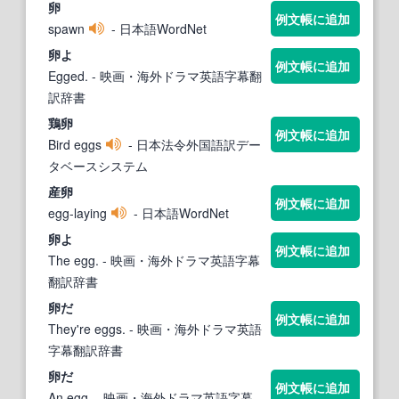
卵
例文帳に追加
spawn
- 日本語WordNet
卵
よ
例文帳に追加
Egged.
- 映画・海外ドラマ英語字幕翻
訳辞書
鶏
卵
例文帳に追加
Bird eggs
- 日本法令外国語訳デー
タベースシステム
産
卵
例文帳に追加
egg-laying
- 日本語WordNet
卵
よ
例文帳に追加
The egg.
- 映画・海外ドラマ英語字幕
翻訳辞書
卵
だ
例文帳に追加
They're eggs.
- 映画・海外ドラマ英語
字幕翻訳辞書
卵
だ
例文帳に追加
An egg.
- 映画・海外ドラマ英語字幕