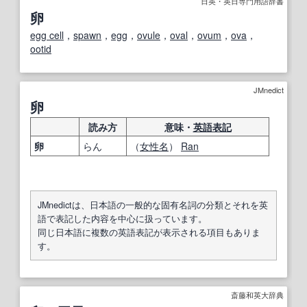
日英・英日専門用語辞書
卵
egg cell
，
spawn
，
egg
，
ovule
，
oval
，
ovum
，
ova
，
ootid
JMnedict
卵
読み方
意味・
英語表記
卵
らん
（
女性名
）
Ran
JMnedictは、日本語の一般的な固有名詞の分類とそれを英
語で表記した内容を中心に扱っています。
同じ日本語に複数の英語表記が表示される項目もありま
す。
斎藤和英大辞典