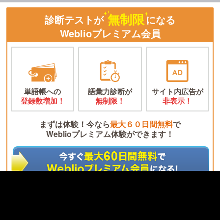
無制限
診断テストが
になる
Weblioプレミアム会員
単語帳への
語彙力診断が
サイト内広告が
登録数増加！
無制限！
非表示！
まずは体験！今なら
最大６０日間無料
で
Weblioプレミアム体験ができます！
※無料期間終了後、Weblioプレミアムサービスは自動的に解約されません。
※無料期間が終了すると月額330円(税込)が発生します。
無料会員になると使える機能が満載！