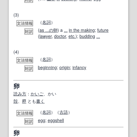
(3)
（
名詞
）
文法情報
(
as ...
の卵
) a
...
in the making
;
future
対訳
(
lawyer
,
doctor
,
etc.
);
budding
...
(4)
（
名詞
）
文法情報
beginning
;
origin
;
infancy
対訳
卵
読み方
：
かいご
、かい
殻
、
稃
とも
書く
（
名詞
）（
古語
）
文法情報
egg
;
eggshell
対訳
卵