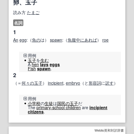
卵、玉子
読み方
たまご
名詞
1
An
egg
:（
魚の
は）
spawn
:（
魚腹
中に
あれば
）
roe
用例
玉子
を
生む
A
hen
lays
eggs
Fish
spawn
.
2
（＝
何々の
玉子
）
incipient
,
embryo
（と
形容詞
に
訳す
）
用例
小学校
の
生徒
は
国民の
玉子
だ
The
primary-school children
are
incipient
citizens
.
Weblio英和対訳辞書