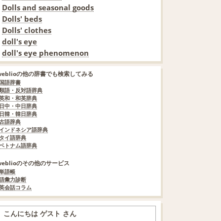
Dolls and seasonal goods
Dolls' beds
Dolls' clothes
doll's eye
doll's eye phenomenon
weblioの他の辞書でも検索してみる
国語辞書
類語・反対語辞典
英和・和英辞典
日中・中日辞典
日韓・韓日辞典
古語辞典
インドネシア語辞典
タイ語辞典
ベトナム語辞典
weblioのその他のサービス
単語帳
語彙力診断
英会話コラム
こんにちは ゲスト さん