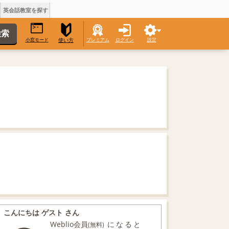
英会話教室を探す
小窓モード
プレミアム
ログイン
設定
使い方
こんにちは ゲスト さん
Weblio会員
になると
(無料)