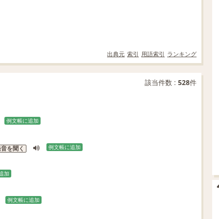
出典元
索引
用語索引
ランキング
該当件数 :
528
件
例文帳に追加
例文帳に追加
発音を聞く
追加
例文帳に追加