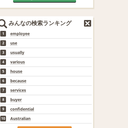
みんなの検索ランキング
employee
1
use
2
usually
3
various
4
house
5
because
6
services
7
buyer
8
confidential
9
Australian
10