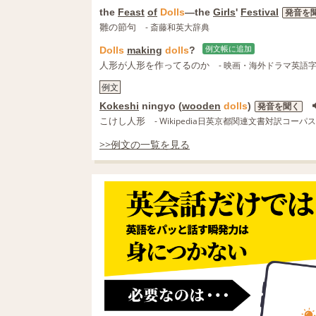
the
Feast
of
Dolls
―the
Girls
'
Festival
発音を
雛の節句
- 斎藤和英大辞典
Dolls
making
dolls
?
例文帳に追加
人形が人形を作ってるのか
- 映画・海外ドラマ英語
例文
Kokeshi
ningyo (
wooden
dolls
)
発音を聞く
こけし人形
- Wikipedia日英京都関連文書対訳コーパス
>>例文の一覧を見る