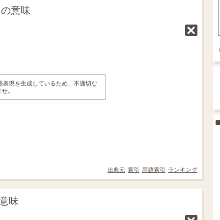
s」の意味
英語表現を生成しているため、不適切な
ませ。
出典元
索引
用語索引
ランキング
の意味