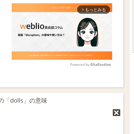
もっとみる
arrow_forward_ios
Powered by 
GliaStudios
M
u
t
dolls」の意味
e