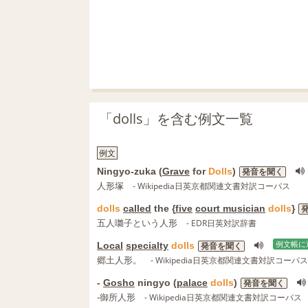
「dolls」を含む例文一覧
例文
Ningyo-zuka (
Grave
for
Dolls
)
発音を聞く
人形塚
- Wikipedia日英京都関連文書対訳コーパス
dolls
called
the {
five
court musician
dolls
}
五人囃子という人形
- EDR日英対訳辞書
Local
specialty
dolls
例文帳に
発音を聞く
郷土人形。
- Wikipedia日英京都関連文書対訳コーパス
-
Gosho
ningyo (
palace
dolls
)
発音を聞く
-御所人形
- Wikipedia日英京都関連文書対訳コーパス