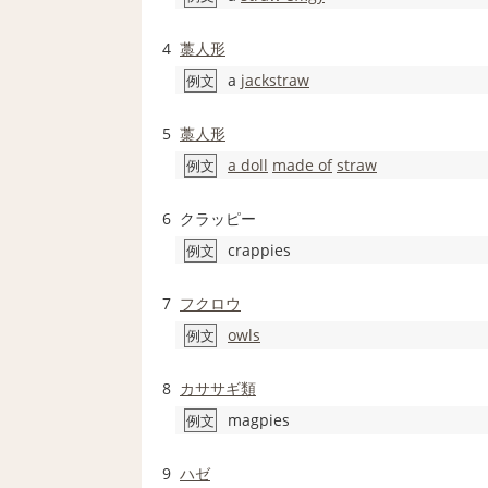
4
藁人形
a
jackstraw
例文
5
藁人形
a doll
made of
straw
例文
6
クラッピー
crappies
例文
7
フクロウ
owls
例文
8
カササギ
類
magpies
例文
9
ハゼ