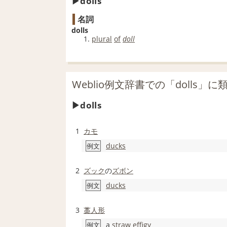
dolls
名詞
dolls
plural
of
doll
Weblio例文辞書での「dolls」
dolls
1
カモ
ducks
例文
2
ズック
の
ズボン
ducks
例文
3
藁人形
a
straw effigy
例文