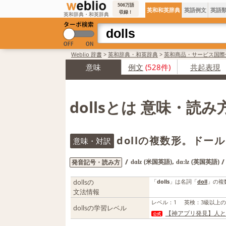
506万語
英和和英辞典
英語例文
英語
収録！
英和辞典・和英辞典
Weblio 辞書
>
英和辞典・和英辞典
>
英和商品・サービス国際
意味
例文
(528件)
共起表現
dollsとは 意味・読
dollの複数形。ドール
意味・対訳
,
/
/
(米国英語)
(英国英語)
発音記号・読み方
dɑlz
dɑ:lz
dollsの
「
dolls
」は名詞「
doll
」の複
文法情報
レベル
：
1
英検
：
3級以上
dollsの学習レベル
【神アプリ発見】人と
公式