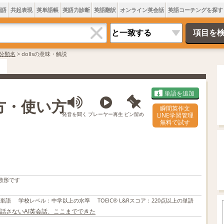
類語
共起表現
英単語帳
英語力診断
英語翻訳
オンライン英会話
英語コーチングを探す
分類名
>
dollsの意味・解説
単語を追加
み方・使い方
瞬間英作文
発音を聞く
プレーヤー再生
ピン留め
LINE学習管理
無料で試す
数形です
の単語
学校レベル
：
中学以上の水準
TOEIC® L&Rスコア
：
220点以上の単語
話さないAI英会話、ここまでできた