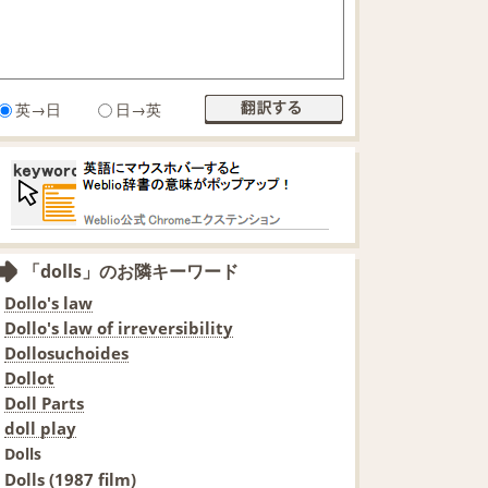
英→日
日→英
「dolls」のお隣キーワード
Dollo's law
Dollo's law of irreversibility
Dollosuchoides
Dollot
Doll Parts
doll play
Dolls
Dolls (1987 film)