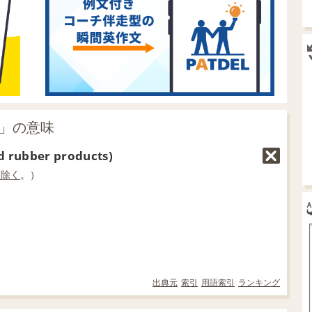
s」の意味
and rubber products)
を除く
。）
出典元
索引
用語索引
ランキング