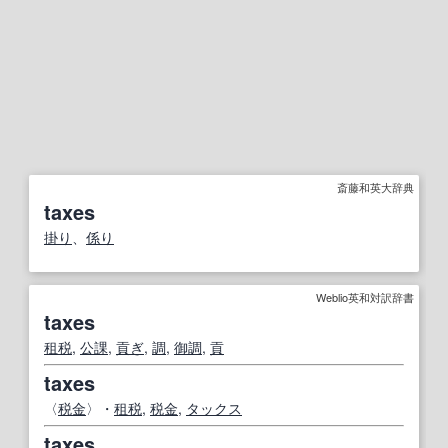
斎藤和英大辞典
taxes
掛り
、
係り
Weblio英和対訳辞書
taxes
租税
,
公課
,
貢ぎ
,
調
,
御調
,
貢
taxes
〈
税金
〉・
租税
,
税金
,
タックス
taxes