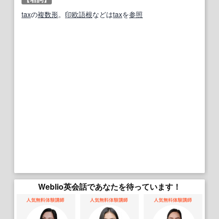
tax
の
複数形
。
印欧語
根
などは
tax
を
参照
Weblio英会話であなたを待っています！