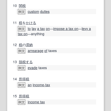
10
関税
custom
duties
例文
11
税
を
かける
to
lay
a tax
on
―
impose a tax on
―
levy a
例文
tax on
―anything
12
税
の
滞納
arrearage
of
taxes
例文
13
脱税する
evade
taxes
例文
14
所得税
an
income-tax
例文
15
所得税
income tax
例文