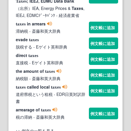
; IEEJ, EDMC Data Bank
Taxes
（出所）IEA, Energy Prices &
Taxes
,
IEEJ, EDMCﾃﾞｰﾀﾊﾞﾝｸ
- 経済産業省
in arrears
taxes
例文帳に追加
滞納税
- 斎藤和英大辞典
evade
taxes
例文帳に追加
脱税する
- Eゲイト英和辞典
direct
taxes
例文帳に追加
直接税
- Eゲイト英和辞典
the amount of
taxes
例文帳に追加
納税額
- 斎藤和英大辞典
called local
taxes
taxes
例文帳に追加
道府県税という租税
- EDR日英対訳辞
書
arrearage of
taxes
例文帳に追加
税の滞納
- 斎藤和英大辞典
>> 例文の一覧を見る