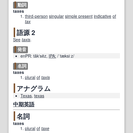
動詞
taxes
third-person
singular
simple present
indicative
of
tax
語源 2
See
taxis
.
発音
enPR:
tăkʹsēz
,
IPA:
/ˈtæksiːz/
名詞
taxes
plural
of
taxis
アナグラム
Texas
,
texas
中期
英語
名詞
taxes
plural
of
taxe