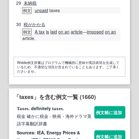
29
未納
税
unpaid
taxes
例文
30
税がかかる
A tax
is
laid
on an
article
―
imposed
on an
例文
article.
Weblio例文辞書はプログラムで機械的に意味や英語表現を生成して
いるため、不適切な項目が含まれていることもあります。ご了承く
ださいませ。
「taxes」を含む例文一覧 (1660)
. definitely
.
Taxes
taxes
例文帳に追加
税金 確かに税金
- 映画・海外ドラマ英
語字幕翻訳辞書
Sources: IEA, Energy Prices &
例文帳に追加