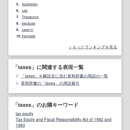
5.
Australian
6.
use
7.
Thesaurus
8.
because
9.
used in
10.
translate
もっとランキングを見る
「taxes」に関連する表現一覧
「taxes」を解説文に含む英和辞書の用語の一覧
英和辞書の「taxes」の用語索引
「taxes」のお隣キーワード
tax equity
Tax Equity and Fiscal Responsibility Act of 1982 and
1983