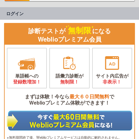
ログイン
無制限
診断テストが
になる
Weblioプレミアム会員
単語帳への
語彙力診断が
サイト内広告が
登録数増加！
無制限！
非表示！
まずは体験！今なら
最大６０日間無料
で
Weblioプレミアム体験ができます！
※無料期間終了後、Weblioプレミアムサービスは自動的に解約されません。