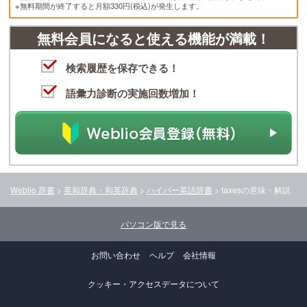
※無料期間が終了すると月額330円(税込)が発生します。
無料会員になると使える機能が満載！
検索履歴を保存できる！
語彙力診断の実施回数増加！
Weblio 辞書
>
英和辞典・和英辞典
>
ハイパー英語辞書
>
taxes
の意味・解説
パソコン版で見る
お問い合わせ
ヘルプ
会社情報
クッキー・アクセスデータについて