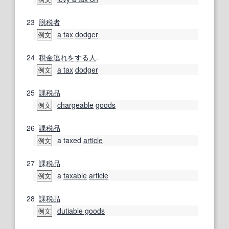
23
脱税者
a tax
dodger
例文
24
税金
逃れ
をする
人
.
a tax
dodger
例文
25
課税品
chargeable
goods
例文
26
課税品
a taxed
article
例文
27
課税品
a
taxable
article
例文
28
課税品
dutiable goods
例文