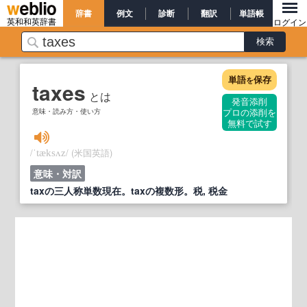
辞書
例文
診断
翻訳
単語帳
英和和英辞書
ログイン
単語
保存
を
taxes
とは
発音添削
意味・読み方・使い方
プロの添削を
無料で試す
/
/
(米国英語)
ˈtæksʌz
意味・対訳
taxの三人称単数現在。taxの複数形。税, 税金