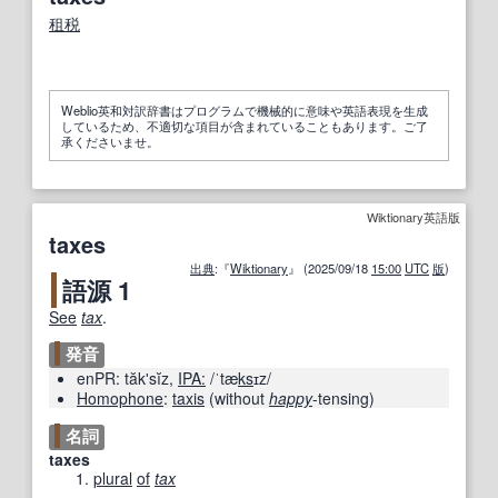
租税
Weblio英和対訳辞書はプログラムで機械的に意味や英語表現を生成
しているため、不適切な項目が含まれていることもあります。ご了
承くださいませ。
Wiktionary英語版
taxes
出典
:『
Wiktionary
』 (2025/09/18
15:00
UTC
版
)
語源 1
See
tax
.
発音
enPR:
tăkʹsĭz
,
IPA:
/ˈtæ
ks
ɪz/
Homophone
:
taxis
(
without
happy
-tensing
)
名詞
taxes
plural
of
tax