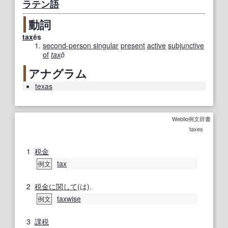
ラテン語
動詞
tax
ēs
second-person singular
present
active
subjunctive
of
tax
ō
アナグラム
texas
Weblio例文辞書
taxes
1
税金
tax
例文
2
税金
に関して
(は).
taxwise
例文
3
課税