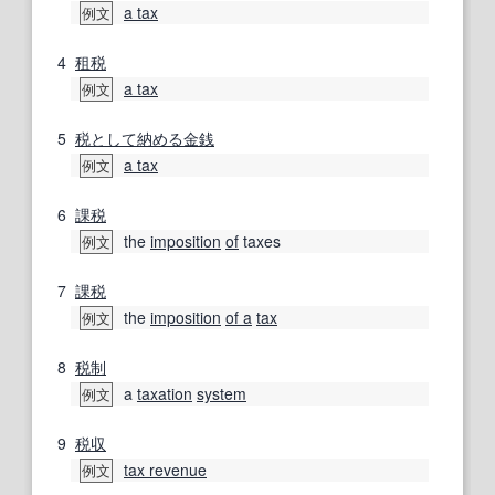
a tax
例文
4
租税
a tax
例文
5
税
として
納める
金銭
a tax
例文
6
課税
the
imposition
of
taxes
例文
7
課税
the
imposition
of a
tax
例文
8
税制
a
taxation
system
例文
9
税収
tax revenue
例文