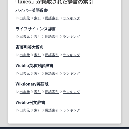
「taxes」が掲載された辞書の索引
ハイパー英語辞書
出典元
索引
用語索引
ランキング
ライフサイエンス辞書
出典元
索引
用語索引
ランキング
斎藤和英大辞典
出典元
索引
用語索引
ランキング
Weblio英和対訳辞書
出典元
索引
用語索引
ランキング
Wiktionary英語版
出典元
索引
用語索引
ランキング
Weblio例文辞書
出典元
索引
用語索引
ランキング