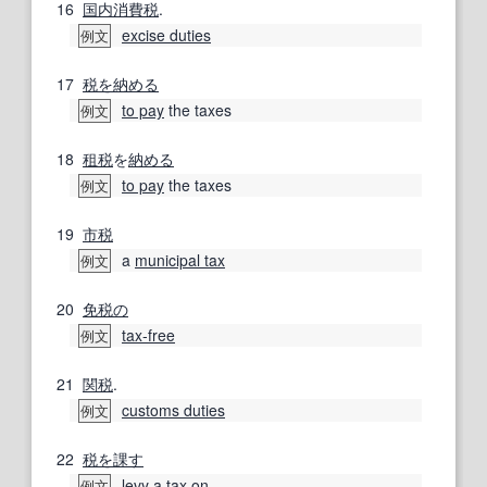
16
国内消費税
.
excise duties
例文
17
税を納める
to pay
the taxes
例文
18
租税
を
納める
to pay
the taxes
例文
19
市税
a
municipal tax
例文
20
免税の
tax‐free
例文
21
関税
.
customs duties
例文
22
税
を課す
levy a tax on
例文