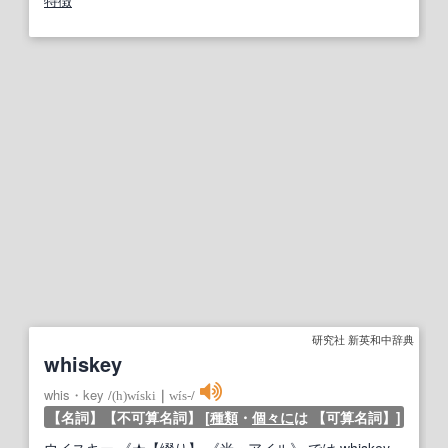
特徴
研究社 新英和中辞典
whiskey
whis・key
/
(h)wíski
｜
wís‐
/
【名詞】
【不可算名詞】
[
種類
・
個々に
は
【可算名詞】
]