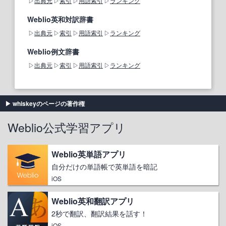
出典元
索引
用語索引
ランキング
Weblio英和対訳辞書
出典元
索引
用語索引
ランキング
Weblio例文辞書
出典元
索引
用語索引
ランキング
whiskeyのページの著作権
Weblio公式学習アプリ
Weblio英単語アプリ
自分だけの単語帳で英単語を暗記
iOS
Weblio英和翻訳アプリ
2秒で翻訳、翻訳結果を話す！
iOS