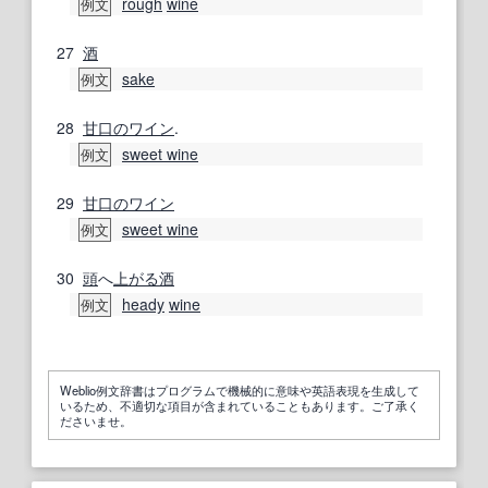
rough
wine
例文
27
酒
sake
例文
28
甘口のワイン
.
sweet wine
例文
29
甘口のワイン
sweet wine
例文
30
頭
へ
上がる
酒
heady
wine
例文
Weblio例文辞書はプログラムで機械的に意味や英語表現を生成して
いるため、不適切な項目が含まれていることもあります。ご了承く
ださいませ。