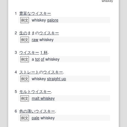
whiskey
1
豊富な
ウイスキー
whiskey
galore
例文
2
生の
ままの
ウイスキー
raw
whiskey
例文
3
ウイスキー
1 杯
.
a
tot
of
whiskey
例文
4
ストレート
の
ウイスキー
.
whiskey
straight up
例文
5
モルトウイスキー
.
malt whiskey
例文
6
色の
薄い
ウイスキー
.
pale
whiskey
例文