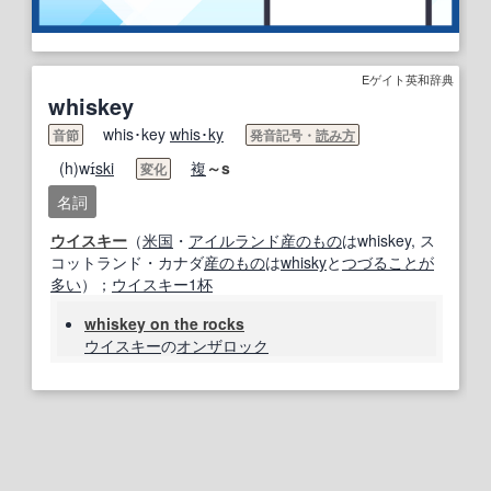
Eゲイト英和辞典
whiskey
whis･key
whis･ky
音節
発音記号・
読み方
(h)wɪ́
ski
複
～s
変化
名詞
ウイスキー
（
米国
・
アイルランド
産
のもの
はwhiskey, ス
コットランド・カナダ
産
のもの
は
whisky
と
つづる
ことが
多い
）；
ウイスキー
1杯
whiskey on the rocks
ウイスキー
の
オンザロック