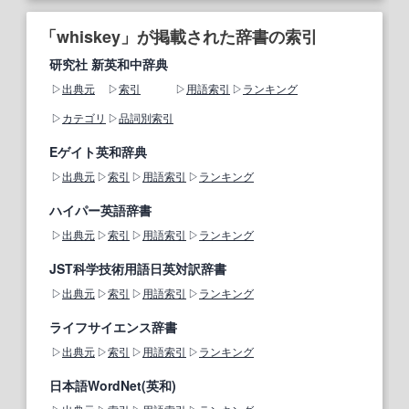
「whiskey」が掲載された辞書の索引
研究社 新英和中辞典
出典元
索引
用語索引
ランキング
カテゴリ
品詞別索引
Eゲイト英和辞典
出典元
索引
用語索引
ランキング
ハイパー英語辞書
出典元
索引
用語索引
ランキング
JST科学技術用語日英対訳辞書
出典元
索引
用語索引
ランキング
ライフサイエンス辞書
出典元
索引
用語索引
ランキング
日本語WordNet(英和)