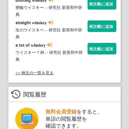
bootleg
whiskey
例文帳に追加
密輸ウイスキー.
- 研究社 新英和中辞
典
straight
whiskey
例文帳に追加
生のウイスキー.
- 研究社 新英和中辞
典
a tot of
whiskey
例文帳に追加
ウイスキー 1 杯.
- 研究社 新英和中辞
典
>> 例文の一覧を見る
閲覧履歴
をすると、
無料会員登録
単語の閲覧履歴を
確認できます。