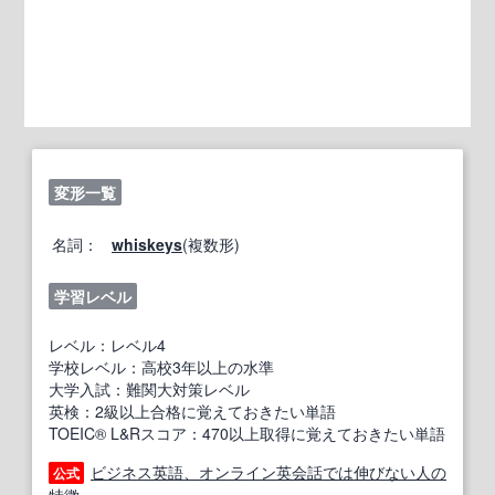
変形一覧
名詞：
whiskeys
(複数形)
学習レベル
レベル：レベル4
学校レベル：高校3年以上の水準
大学入試：難関大対策レベル
英検：2級以上合格に覚えておきたい単語
TOEIC® L&Rスコア：470以上取得に覚えておきたい単語
ビジネス英語、オンライン英会話では伸びない人の
公式