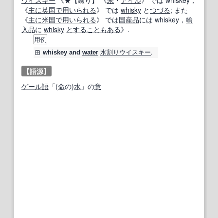
ウイスキー
《★
【綴り】
《
米
・
アイル
》 では whiskey，
《
主に
英国
で用いられる
》 では
whisky
と
つづる
; また
《
主に
米国
で用いられる
》 では
国産品
には whiskey，
輸
入品
に
whisky
とする
こともある
》.
用例
水割り
ウイスキー
.
whiskey
and
water
【語源】
ゲール語
「(
命
の)
水
」の
意