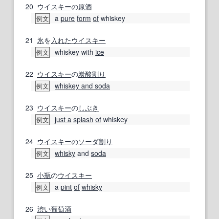
20
ウイスキー
の
原酒
a
pure
form
of
whiskey
例文
21
氷
を
入れた
ウイスキー
whiskey with
ice
例文
22
ウイスキー
の
炭酸
割り
whiskey and soda
例文
23
ウイスキー
の
しぶき
just a
splash
of
whiskey
例文
24
ウイスキー
の
ソーダ
割り
whisky
and
soda
例文
25
小瓶
の
ウイスキー
a
pint
of
whisky
例文
26
渋い
葡萄酒