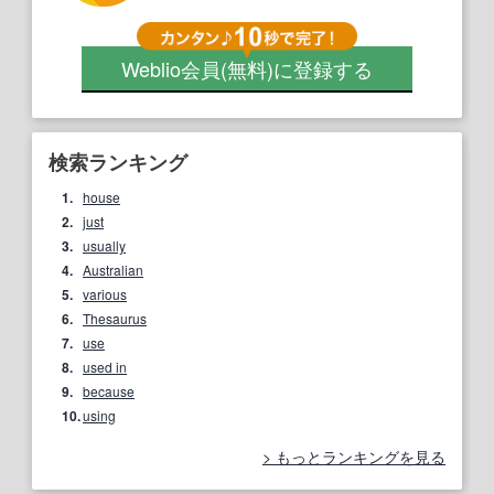
Weblio会員
(無料)
に登録する
検索ランキング
1.
house
2.
just
3.
usually
4.
Australian
5.
various
6.
Thesaurus
7.
use
8.
used in
9.
because
10.
using
もっとランキングを見る