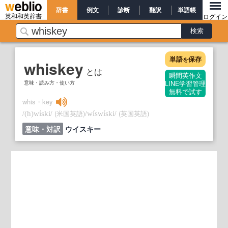
辞書
例文
診断
翻訳
単語帳
英和和英辞書
ログイン
単語
保存
を
whiskey
とは
瞬間英作文
意味・読み方・使い方
LINE学習管理
無料で試す
whis・key
/
/
(米国英語)
/
/
(英国英語)
(h)
wíski
wíswíski
意味・対訳
ウイスキー