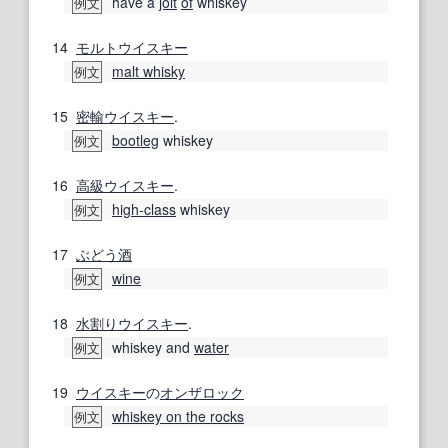
have a
jolt
of
whiskey
例文
14
モルトウイスキー
malt whisky
例文
15
密輸
ウイスキー
.
bootleg
whiskey
例文
16
高級
ウイスキー
.
high‐class
whiskey
例文
17
ぶどう酒
wine
例文
18
水割り
ウイスキー
.
whiskey and
water
例文
19
ウイスキー
の
オンザロック
whiskey on the rocks
例文