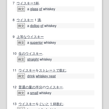
7
ウイスキー
1杯
.
a
glass
of
whiskey
例文
8
ウイスキー
1
滴
.
a
dollop
of
whiskey
例文
9
上等な
ウイスキー
a
superior
whiskey
例文
10
生の
ウイスキー
.
straight
whiskey
例文
11
ウイスキー
を
ストレートで飲む
.
drink
whiskey neat
例文
12
普通の
量
の半分
の
ウイスキー
.
a
small
whiskey
例文
13
ウイスキー
を
ぐいと
1 杯
飲む
.