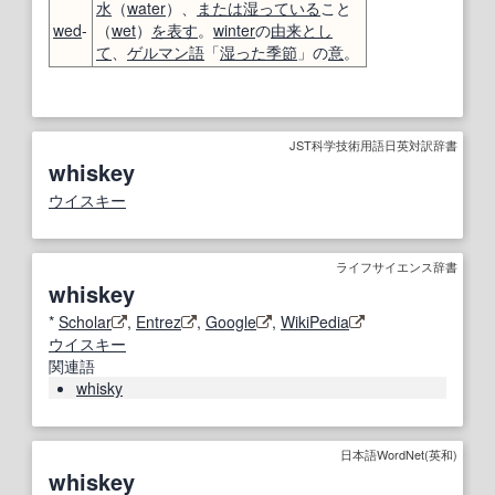
水
（
water
）、
または
湿っている
こと
wed
-
（
wet
）
を表す
。
winter
の
由来
とし
て
、
ゲルマン語
「
湿った
季節
」の
意
。
JST科学技術用語日英対訳辞書
whiskey
ウイスキー
ライフサイエンス辞書
whiskey
*
Scholar
,
Entrez
,
Google
,
WikiPedia
ウイスキー
関連語
whisky
日本語WordNet(英和)
whiskey