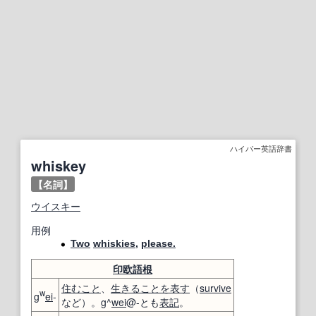
ハイパー英語辞書
whiskey
【名詞】
ウイスキー
用例
Two
whiskies
,
please.
印欧語
根
住むこと
、
生きること
を表す
（
survive
w
g
ei
-
など）。g^
wei
@-とも
表記
。