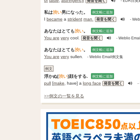
of
taste
,
astringency
発音を聞く
- EDR日
私は
渋い
男になった。
例文帳に追加
I
became
a
strident
man.
発音を聞く
- Web
あなたはとても
渋い
。
例文帳に追加
You are
very
cool.
発音を聞く
- Weblio Em
あなたはとても
渋い
。
例文帳に追加
You are
very
sullen.
- Weblio Email例文集
例文
浮かぬ[
渋い
]顔をする.
例文帳に追加
pull
[
make
, have] a
long face
発音を聞く
-
>>例文の一覧を見る