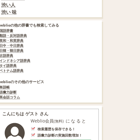
渋い人
渋い 味
weblioの他の辞書でも検索してみる
国語辞書
類語・反対語辞典
英和・和英辞典
日中・中日辞典
日韓・韓日辞典
古語辞典
インドネシア語辞典
タイ語辞典
ベトナム語辞典
weblioのその他のサービス
単語帳
語彙力診断
英会話コラム
こんにちは ゲスト さん
Weblio会員
になると
(無料)
検索履歴を保存できる！
語彙力診断の実施回数増加！