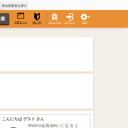
英会話教室を探す
小窓モード
プレミアム
ログイン
設定
使い方
こんにちは ゲスト さん
Weblio会員
になると
(無料)