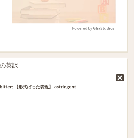
Powered by 
GliaStudios
M
u
t
」の英訳
e
bitter
;
【形式ばった表現】
astringent