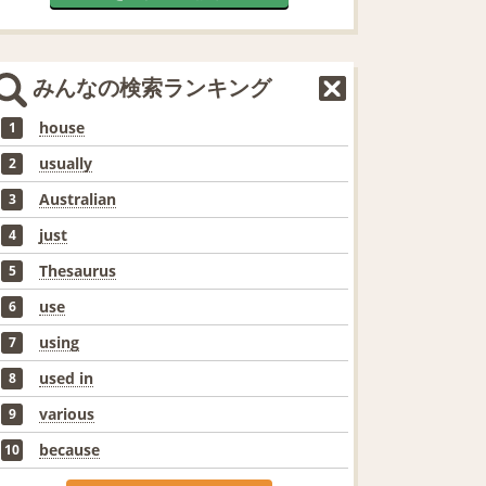
みんなの検索ランキング
house
1
usually
2
Australian
3
just
4
Thesaurus
5
use
6
using
7
used in
8
various
9
because
10