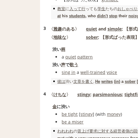
教室
に
入って
行
っても
学生
たちの
おしゃべり
at
his
students
, who
didn't
stop
their
nois
3
〈
雅趣
のある〉
quiet
and
simple
;
【形式
〈
地味な
〉
sober
;
【形式ばった表現
渋い
柄
a
quiet
pattern
渋い
声
で
歌う
sing in
a
well‐trained
voice
彼は
渋い
文章
を書く
.
He
writes
(
in
) a
sober
[
4
〈
けちな
〉
stingy
;
parsimonious
;
tightf
金
に渋い
be tight
[
stingy
] (with
money
)
be a miser
われわれ
の
賃上げ
要求
に対する
経営者
側の
回