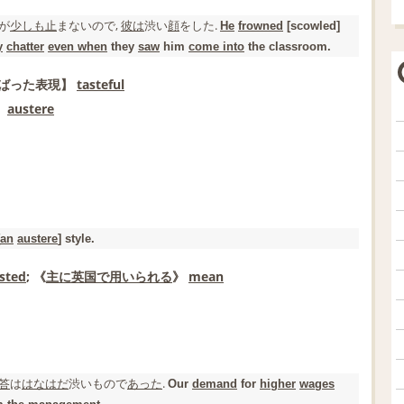
が
少しも
止
まないので,
彼は
渋い
顔
をした.
He
frowned
[scowled]
y
chatter
even when
they
saw
him
come into
the classroom.
ばった表現】
tasteful
】
austere
an
austere
] style.
isted
; 《
主に
英国
で用いられる
》
mean
答
は
はなはだ
渋い
もので
あった
.
Our
demand
for
higher
wages