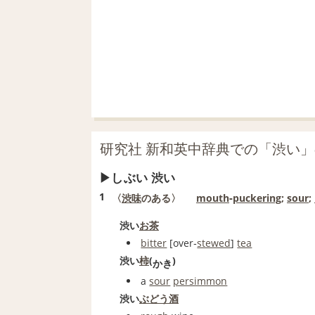
研究社 新和英中辞典での「渋い
しぶい 渋い
1
〈
渋味
のある〉
mouth
‐
puckering
;
sour
;
渋い
お茶
bitter
[over‐
stewed
]
tea
渋い
柿
(
)
かき
a
sour
persimmon
渋い
ぶどう酒