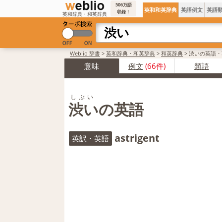
506万語
英和和英辞典
英語例文
英語
収録！
英和辞典・和英辞典
Weblio 辞書
>
英和辞典・和英辞典
>
和英辞典
>
渋いの英語・
意味
例文
(66件)
類語
しぶい
渋いの英語
astrigent
英訳・英語