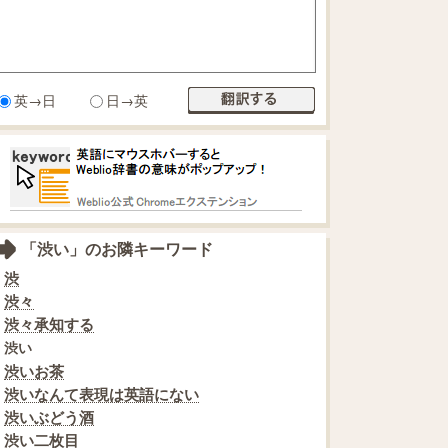
英→日
日→英
「渋い」のお隣キーワード
渋
渋々
渋々承知する
渋い
渋いお茶
渋いなんて表現は英語にない
渋いぶどう酒
渋い二枚目