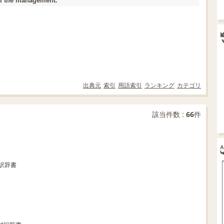
 the management.
出典元
索引
用語索引
ランキング
カテゴリ
該当件数 :
66
件
対訳辞書