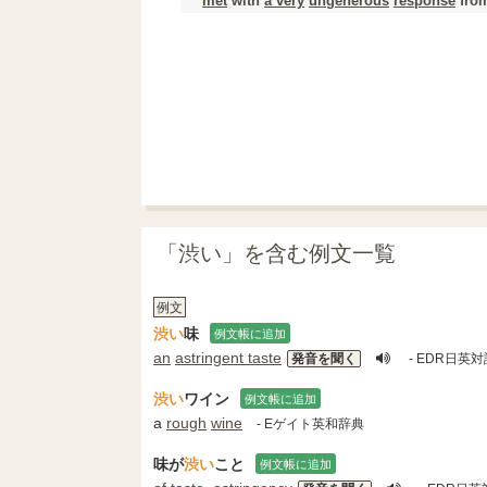
met
with
a very
ungenerous
response
from
「渋い」を含む例文一覧
例文
渋い
味
例文帳に追加
an
astringent taste
発音を聞く
- EDR日英
渋い
ワイン
例文帳に追加
a
rough
wine
- Eゲイト英和辞典
味が
渋い
こと
例文帳に追加