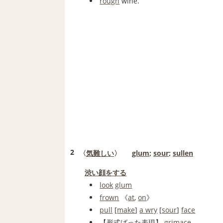
rough
wine.
2
〈
気難しい
〉
glum
;
sour
;
sullen
渋い顔をする
look
glum
frown
《
at
,
on
》
pull
[
make
]
a wry
[
sour
]
face
【形式ばった表現】
grimace