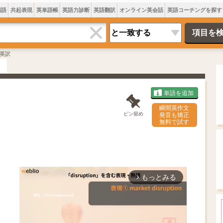
類語
共起表現
英単語帳
英語力診断
英語翻訳
オンライン英会話
英語コーチングを探す
英訳
単語を追加
瞬間英作文
ピン留め
発音も矯正
無料で試す
もっとみる
arrow_forward_ios