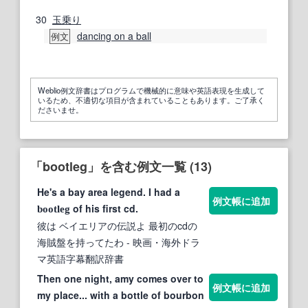
30
玉乗り
dancing on a ball
例文
Weblio例文辞書はプログラムで機械的に意味や英語表現を生成して
いるため、不適切な項目が含まれていることもあります。ご了承く
ださいませ。
「bootleg」を含む例文一覧 (13)
He's a bay area legend. I had a
例文帳に追加
of his first cd.
bootleg
彼は ベイエリアの伝説よ 最初のcdの
海賊盤を持ってたわ
- 映画・海外ドラ
マ英語字幕翻訳辞書
Then one night, amy comes over to
例文帳に追加
my place... with a bottle of bourbon