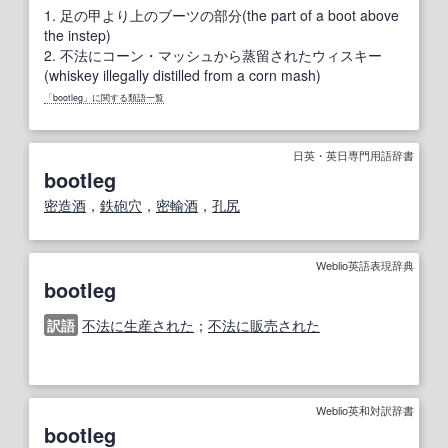
1.
足の甲より上のブーツの部分(the part of a boot above
the instep)
2.
不法にコーン・マッシュから蒸留されたウィスキー
(whiskey illegally distilled from a corn mash)
「bootleg」に関する類語一覧
日英・英日専門用語辞書
bootleg
密造酒
，
鉄砲
穴
，
密輸
酒
，
孔
尻
Weblio英語表現辞典
bootleg
訳語
不法に生産された
；
不法に販売された
Weblio英和対訳辞書
bootleg