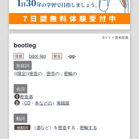
Eゲイト英和辞典
bootleg
bo
ot･
le
̀g
-
gg
-
音節
変化
形容詞
((
限定
))
密造
の，
密売
の，
密輸
の
名詞
1
密造酒
2
（
CD
・
本
などの
）
海賊版
動詞
（
酒
など）を
密造
する，
密輸する
他動詞