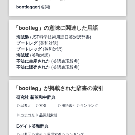
bootlegger
(名詞)
「bootleg」の意味に関連した用語
海賊盤
(JST科学技術用語日英対訳辞書)
ブートレグ
(英和対訳)
ブートレッグ
(英和対訳)
海賊版
(英和対訳)
不法に生産された
(英語表現辞典)
不法に販売された
(英語表現辞典)
「bootleg」が掲載された辞書の索引
研究社 新英和中辞典
出典元
索引
用語索引
ランキング
カテゴリ
品詞別索引
Eゲイト英和辞典
出典元
索引
用語索引
ランキング