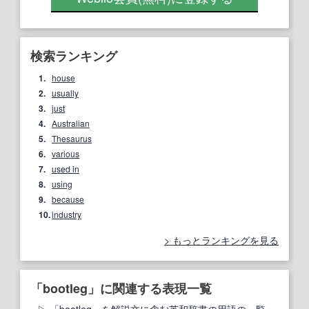
検索ランキング
1.
house
2.
usually
3.
just
4.
Australian
5.
Thesaurus
6.
various
7.
used in
8.
using
9.
because
10.
industry
もっとランキングを見る
「bootleg」に関連する表現一覧