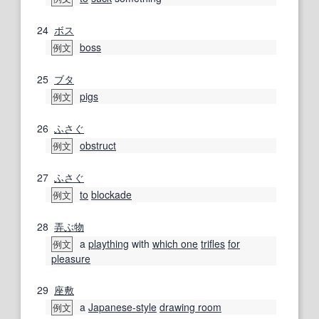
24
ボス
boss
例文
25
ブタ
pigs
例文
26
ふさぐ
obstruct
例文
27
ふさぐ
to
blockade
例文
28
弄ぶ
物
a
plaything
with
which one
trifles
for
例文
pleasure
29
座敷
a
Japanese-style
drawing room
例文