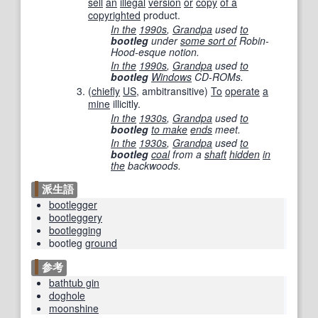
sell
an
illegal
version
or
copy
of a
copyrighted
product.
In the
1990s
,
Grandpa
used
to
bootleg
under
some sort of
Robin-
Hood-esque notion.
In the
1990s
,
Grandpa
used
to
bootleg
Windows
CD-ROMs.
(
chiefly
US
,
ambitransitive
)
To
operate
a
mine
illicitly.
In the
1930s
,
Grandpa
used
to
bootleg
to make
ends
meet.
In the
1930s
,
Grandpa
used
to
bootleg
coal
from a
shaft
hidden
in
the
backwoods.
派生語
bootlegger
bootleggery
bootlegging
bootleg
ground
参考
bathtub gin
doghole
moonshine