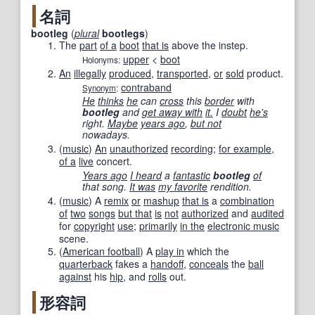
名詞
bootleg
(
plural
bootlegs
)
The
part
of a
boot
that is
above the instep.
upper
<
boot
Holonyms:
An
illegally
produced
,
transported
,
or
sold
product.
contraband
Synonym
:
He
thinks
he
can
cross
this
border
with
bootleg
and
get away with
it.
I
doubt
he's
right.
Maybe
years ago
,
but not
nowadays.
(
music
)
An
unauthorized
recording
;
for example
,
of a
live
concert.
Years ago
I heard
a
fantastic
bootleg
of
that song.
It was
my favorite
rendition.
(
music
)
A
remix
or
mashup
that is
a
combination
of
two
songs
but that
is
not
authorized
and
audited
for
copyright
use
;
primarily
in the
electronic music
scene.
(
American football
)
A
play in
which the
quarterback
fakes a
handoff
,
conceals
the
ball
against
his
hip
, and
rolls
out.
形容詞