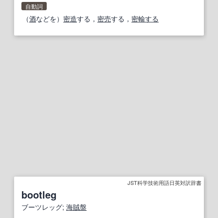
自動詞
（
酒
などを）
密造
する，
密売
する，
密輸する
JST科学技術用語日英対訳辞書
bootleg
ブーツレッグ;
海賊盤