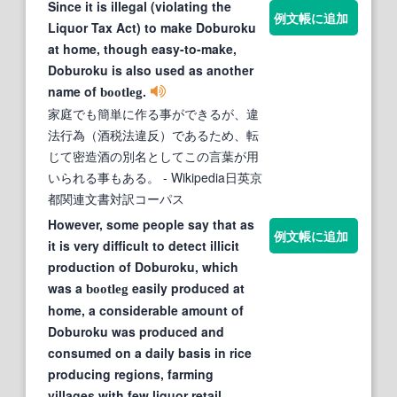
Since it is illegal (violating the
例文帳に追加
Liquor Tax Act) to make Doburoku
at home, though easy-to-make,
Doburoku is also used as another
name of
.
bootleg
家庭でも簡単に作る事ができるが、違
法行為（酒税法違反）であるため、転
じて密造酒の別名としてこの言葉が用
いられる事もある。
- Wikipedia日英京
都関連文書対訳コーパス
However, some people say that as
例文帳に追加
it is very difficult to detect illicit
production of Doburoku, which
was a
easily produced at
bootleg
home, a considerable amount of
Doburoku was produced and
consumed on a daily basis in rice
producing regions, farming
villages with few liquor retail