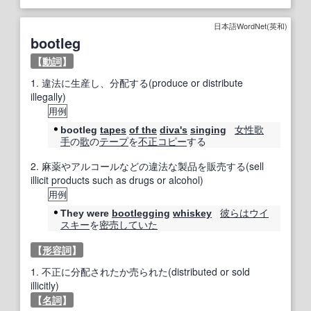
日本語WordNet(英和)
bootleg
【
動詞
】
1.
違法に生産し、分配する(produce or distribute
illegally)
用例
女性
歌
bootleg
tapes
of the
diva
's
singing
手
の
歌
の
テープ
を
不正コピー
する
2.
麻薬やアルコールなどの違法な製品を販売する(sell
illicit products such as drugs or alcohol)
用例
彼らは
ウイ
They were
bootlegging
whiskey
スキー
を
密売
していた
【
形容詞
】
1.
不正に分配されたか売られた(distributed or sold
illicitly)
【
名詞
】