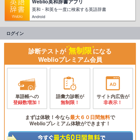
Weblio英和辞書アプリ
英和・和英を一度に検索する英語辞書
Android
ログイン
無制限
診断テストが
になる
Weblioプレミアム会員
単語帳への
語彙力診断が
サイト内広告が
登録数増加！
無制限！
非表示！
まずは体験！今なら
最大６０日間無料
で
Weblioプレミアム体験ができます！