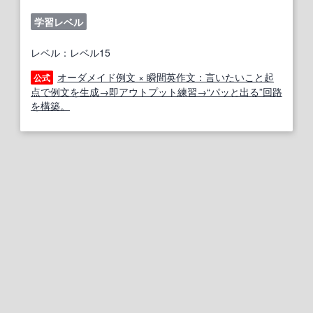
学習レベル
レベル：レベル15
オーダメイド例文 × 瞬間英作文：言いたいこと起
公式
点で例文を生成→即アウトプット練習→“パッと出る”回路
を構築。