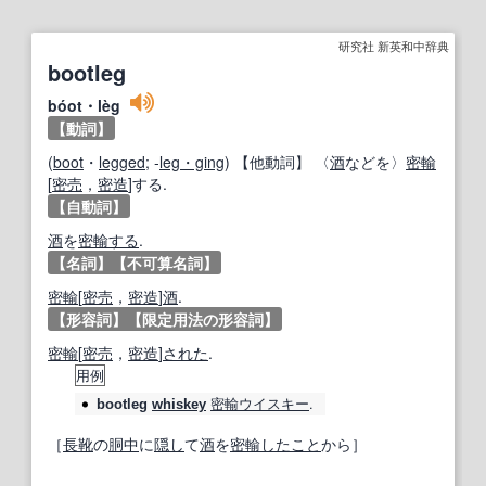
研究社 新英和中辞典
bootleg
bóot・lèg
【動詞】
(
boot
・
legged
; ‐
leg・ging
)
【他動詞】
〈
酒
などを〉
密輸
[
密売
，
密造
]する.
【自動詞】
酒
を
密輸する
.
【名詞】
【不可算名詞】
密輸
[
密売
，
密造
]
酒
.
【形容詞】
【限定用法の形容詞】
密輸
[
密売
，
密造
]
された
.
用例
密輸
ウイスキー
.
bootleg
whiskey
［
長靴
の
胴中
に
隠し
て
酒
を
密輸
したこと
から］