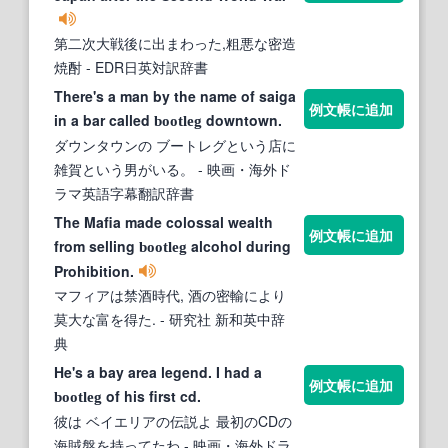
第二次大戦後に出まわった,粗悪な密造
焼酎
- EDR日英対訳辞書
There's a man by the name of saiga
例文帳に追加
in a bar called
downtown.
bootleg
ダウンタウンの ブートレグという店に
雑賀という男がいる。
- 映画・海外ド
ラマ英語字幕翻訳辞書
The Mafia made colossal wealth
例文帳に追加
from selling
alcohol during
bootleg
Prohibition.
マフィアは禁酒時代, 酒の密輸により
莫大な富を得た.
- 研究社 新和英中辞
典
He's a bay area legend. I had a
例文帳に追加
of his first cd.
bootleg
彼は ベイエリアの伝説よ 最初のCDの
海賊盤を持ってたわ
- 映画・海外ドラ