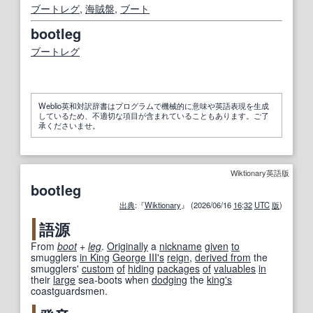
ブートレグ
,
海賊盤
,
ブート
bootleg
ブートレグ
Weblio英和対訳辞書はプログラムで機械的に意味や英語表現を生成
しているため、不適切な項目が含まれていることもあります。ご了
承くださいませ。
Wiktionary英語版
bootleg
出典
:『
Wiktionary
』 (2026/06/16
16
:
32
UTC
版
)
語源
From
boot
+‎
leg
.
Originally
a
nickname
given
to
smugglers
in King
George III
's
reign
,
derived from
the
smugglers'
custom
of
hiding
packages
of
valuables
in
their
large
sea-boots when
dodging
the
king's
coastguardsmen.