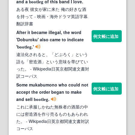
and a
of this band I love.
bootleg
ある夜 彼女が家に来た 俺の好きな酒
を持って
- 映画・海外ドラマ英語字幕
翻訳辞書
After it became illegal, the word
例文帳に追加
'Doburoku' also came to indicate
'
.'
bootleg
違法化されると、「どぶろく」という
語も「密造酒」という意味を帯びてい
った。
- Wikipedia日英京都関連文書対
訳コーパス
Some mukabumono who could not
例文帳に追加
accept the order began to make
and sell
.
bootleg
これに承服しかねた無株者の酒屋の中
には密造酒を作り売るものもあらわれ
た。
- Wikipedia日英京都関連文書対訳
コーパス