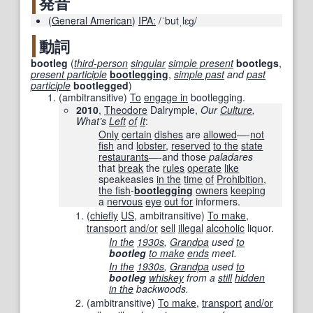
発音
(
General American
)
IPA:
/ˈbutˌlɛɡ/
動詞
bootleg
(
third-person
singular
simple present
bootlegs
,
present participle
bootlegging
,
simple past
and
past
participle
bootlegged
)
(
ambitransitive
)
To
engage in
bootlegging.
2010
,
Theodore
Dalrymple,
Our
Culture
,
What’s
Left
of
It
:
Only
certain
dishes
are
allowed
—-
not
fish
and
lobster
,
reserved
to the
state
restaurants
—-and those
paladares
that
break
the
rules
operate
like
speakeasies
in the
time
of
Prohibition
,
the fish
-
bootlegging
owners
keeping
a
nervous
eye
out for
informers.
(
chiefly
US
,
ambitransitive
)
To make
,
transport
and/or
sell
illegal
alcoholic
liquor.
In the
1930s
,
Grandpa
used
to
bootleg
to make
ends
meet.
In the
1930s
,
Grandpa
used
to
bootleg
whiskey
from a
still
hidden
in the
backwoods.
(
ambitransitive
)
To make
,
transport
and/or