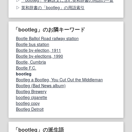
「bootleg」を解説文に含む英和辞書の用語の一覧
英和辞書の「bootleg」の用語索引
「bootleg」のお隣キーワード
Bootle Balliol Road railway station
Bootle bus station
Bootle by-election, 1911
Bootle by-elections, 1990
Bootle, Cumbria
Bootle F.C.
bootleg
Bootleg a Bootleg, You Cut Out the Middleman
Bootleg (Bad News album)
Bootleg Brewery
bootleg cigarette
bootleg copy
Bootleg Detroit
「bootleg」の派生語