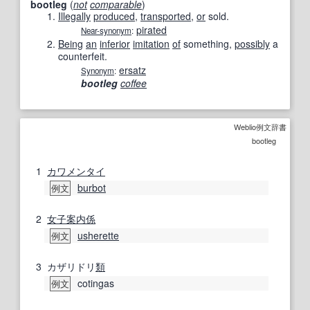
bootleg
(
not
comparable
)
Illegally
produced
,
transported
,
or
sold.
pirated
Near-synonym
:
Being
an
inferior
imitation
of
something,
possibly
a
counterfeit.
ersatz
Synonym
:
bootleg
coffee
Weblio例文辞書
bootleg
1
カワメンタイ
burbot
例文
2
女子
案内係
usherette
例文
3
カザリドリ
類
cotingas
例文