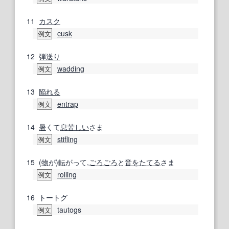
11
カスク
cusk
例文
12
弾
送り
wadding
例文
13
陥れる
entrap
例文
14
暑
くて
息苦しい
さま
stifling
例文
15
(
物
が)
転
がって,
ごろごろ
と
音をたてる
さま
rolling
例文
16
トートグ
tautogs
例文