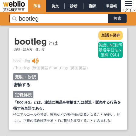
辞書
例文
診断
翻訳
単語帳
英和和英辞書
ログイン
単語
保存
を
bootleg
とは
英語LINE指導
意味・読み方・使い方
最適学習法を
無料で試す
bóot・lèg
/
/
(米国英語)
/
/
(英国英語)
ˈbuˌtlɛg
ˈbu:ˌtleg
意味・対訳
密輸する
定義解説
「bootleg」とは、違法に商品を密輸または製造・販売する行為を
指す英単語である。
特にアルコールや音楽、映画などの著作物が対象となることが多い。他
にも、正規の流通経路を通さずに商品を取引することも含まれる。