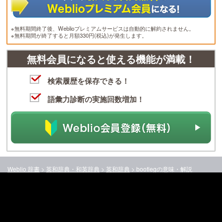
※無料期間終了後、Weblioプレミアムサービスは自動的に解約されません。
※無料期間が終了すると月額330円(税込)が発生します。
無料会員になると使える機能が満載！
検索履歴を保存できる！
語彙力診断の実施回数増加！
Weblio 辞書
>
英和辞典・和英辞典
>
英和辞典
>
bootleg
の意味・解説
パソコン版で見る
お問い合わせ
ヘルプ
会社情報