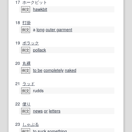
17
ホークビット
hawkbit
例文
18
打掛
a
long
outer garment
例文
19
ポラック
pollack
例文
20
丸裸
to be
completely
naked
例文
21
ラッド
rudds
例文
22
便り
news
or
letters
例文
23
しゃぶる
to
suck
something
例文