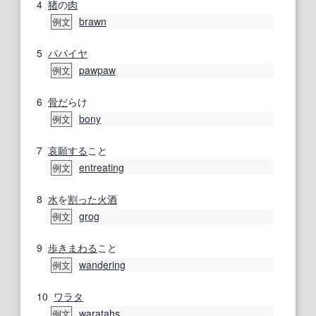
4
猪
の
肉
brawn
例文
5
パパイヤ
pawpaw
例文
6
骨だ
らけ
bony
例文
7
哀願する
こと
entreating
例文
8
水
を
割った
火酒
grog
例文
9
歩きまわる
こと
wandering
例文
10
ワラタ
waratahs
例文