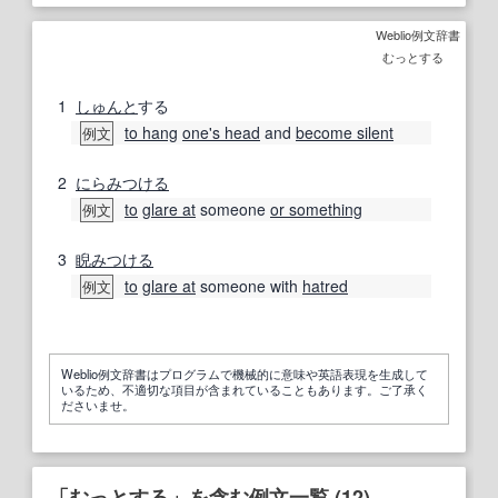
Weblio例文辞書
むっとする
1
しゅんと
する
to hang
one's head
and
become silent
例文
2
にらみつける
to
glare at
someone
or something
例文
3
睨みつける
to
glare at
someone with
hatred
例文
Weblio例文辞書はプログラムで機械的に意味や英語表現を生成して
いるため、不適切な項目が含まれていることもあります。ご了承く
ださいませ。
「むっとする」を含む例文一覧 (12)