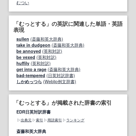
むつい
「むっとする」の英訳に関連した単語・英語
表現
sullen
(斎藤和英大辞典)
take in dudgeon
(斎藤和英大辞典)
be annoyed
(英和対訳)
be vexed
(英和対訳)
huffily
(英和対訳)
get into a rage
(斎藤和英大辞典)
bad-tempered
(日英対訳辞書)
しかめっつら
(Weblio例文辞書)
「むっとする」が掲載された辞書の索引
EDR日英対訳辞書
出典元
索引
用語索引
ランキング
斎藤和英大辞典