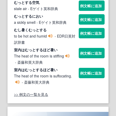
むっとする
空気
例文帳に追加
stale air
- Eゲイト英和辞典
むっとする
におい
例文帳に追加
a sickly smell
- Eゲイト英和辞典
むし暑く
むっとする
例文帳に追加
to be hot and humid
- EDR日英対
訳辞書
室内は
むっとする
ほど暑い
例文帳に追加
The heat of the room is stiffing
- 斎藤和英大辞典
室内は
むっとする
ほど暑い
例文帳に追加
The heat of the room is suffocating.
- 斎藤和英大辞典
>> 例文の一覧を見る