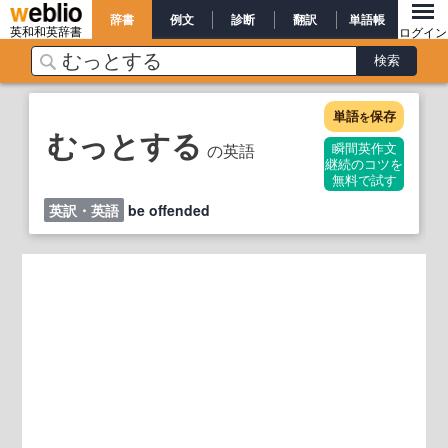
辞書
例文
診断
翻訳
単語帳
英和和英辞書
ログイン
単語
保存
を
むっとする
の英語
瞬間英作文
継続のコツを
無料で試す
英訳・英語
be offended