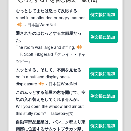
むっと
してまたは怒って反応
する
例文帳に追加
react in an offended or angry manner
- 日本語WordNet
通されたのは
むっとする
大部屋だっ
例文帳に追加
た。
The room was large and stifling,
- F. Scott Fitzgerald『グレイト・ギャ
ツビー』
ムッと
する
、そして、不満を見せる
例文帳に追加
be in a huff and display one's
displeasure
- 日本語WordNet
このムッと
する
部屋の窓を開けて、空
例文帳に追加
気の入れ替えをしてくれませんか。
Will you open the window and air out
this stuffy room?
- Tatoeba例文
自動車部品産業は、バンコク都より東
例文帳に追加
南部に位置
する
サ
ムット
プラカン県、