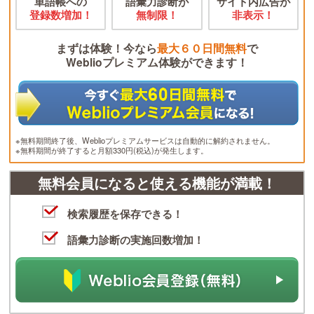
単語帳への
語彙力診断が
サイト内広告が
登録数増加！
無制限！
非表示！
まずは体験！今なら
最大６０日間無料
で
Weblioプレミアム体験ができます！
※無料期間終了後、Weblioプレミアムサービスは自動的に解約されません。
※無料期間が終了すると月額330円(税込)が発生します。
無料会員になると使える機能が満載！
検索履歴を保存できる！
語彙力診断の実施回数増加！