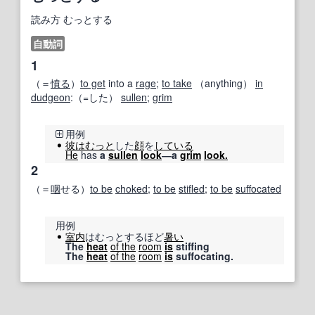
読み方
むっとする
自動詞
1
（＝
憤る
）
to get
into a
rage
;
to take
（anything）
in
dudgeon
:（=した）
sullen
;
grim
用例
彼は
むっと
した
顔
を
している
He
has
a
sullen
look
―a
grim
look.
2
（＝
咽
せる）
to be
choked
;
to be
stifled
;
to be
suffocated
用例
室内
はむっとするほど
暑い
The
heat
of the
room
is
stiffing
The
heat
of the
room
is
suffocating.