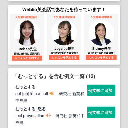
Weblio英会話であなたを待っています！
「むっとする」を含む例文一覧 (12)
むっとする
.
例文帳に追加
get [go] into a huff
- 研究社 新英和
中辞典
むっとする
, 怒る.
例文帳に追加
feel provocation
- 研究社 新英和中
辞典