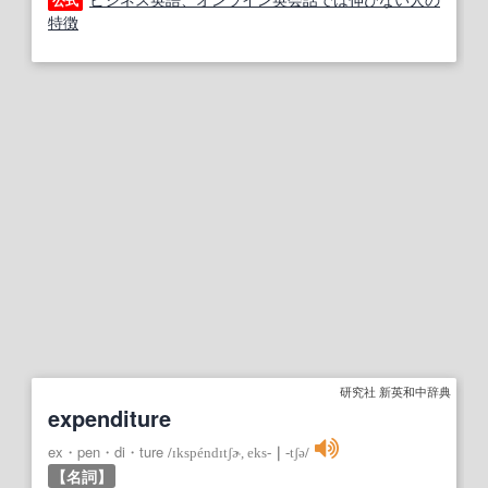
公式
特徴
研究社 新英和中辞典
expenditure
ex・pen・di・ture
/
ɪkspéndɪtʃɚ, eks‐
｜
‐tʃə
/
【名詞】