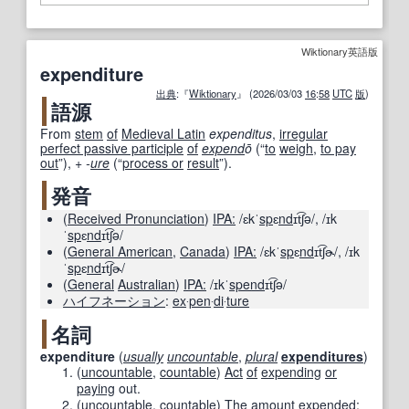
Wiktionary英語版
expenditure
出典
:『
Wiktionary
』 (2026/03/03
16
:
58
UTC
版
)
語源
From
stem
of
Medieval Latin
expenditus
,
irregular
perfect passive participle
of
expend
ō
(
“
to
weigh
,
to pay
out
”
)
, +‎
-
ure
(
“
process or
result
”
)
.
発音
(
Received Pronunciation
)
IPA:
/ɛkˈ
sp
ɛ
nd
ɪt͡ʃə/
,
/ɪk
ˈ
sp
ɛ
nd
ɪt͡ʃə/
(
General American
,
Canada
)
IPA:
/ɛkˈ
sp
ɛ
nd
ɪt͡ʃɚ/
,
/ɪk
ˈ
sp
ɛ
nd
ɪt͡ʃɚ/
(
General
Australian
)
IPA:
/ɪkˈ
spend
ɪt͡ʃə/
ハイフネーション
:
ex
‧
pen
‧
di
‧
ture
名詞
expenditure
(
usually
uncountable
,
plural
expenditures
)
(
uncountable
,
countable
)
Act
of
expending
or
paying
out.
(
uncountable
,
countable
)
The
amount
expended
;