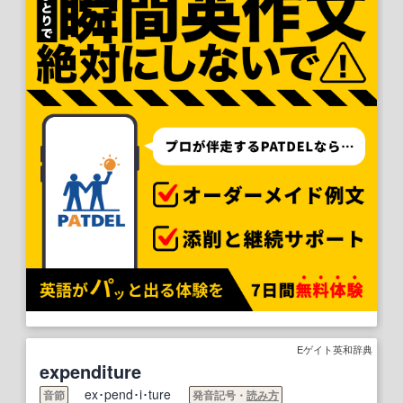
Eゲイト英和辞典
expenditure
ex･pend･i･ture
音節
発音記号・
読み方