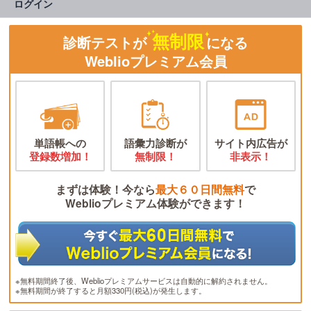
ログイン
無制限
診断テストが
になる
Weblioプレミアム会員
単語帳への
語彙力診断が
サイト内広告が
登録数増加！
無制限！
非表示！
まずは体験！今なら
最大６０日間無料
で
Weblioプレミアム体験ができます！
※無料期間終了後、Weblioプレミアムサービスは自動的に解約されません。
※無料期間が終了すると月額330円(税込)が発生します。