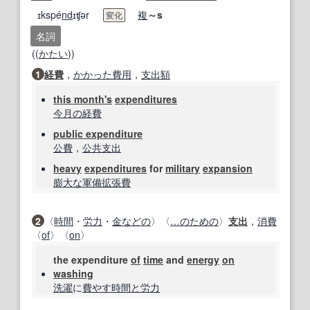
ɪkspé
nd
ɪʧər
複
～s
変化
名詞
((
かたい
))
1
経費
，
かかった
費用
，
支出額
this month
's
expenditures
今月の
経費
public expenditure
公費
，
公共支出
heavy
expenditures
for
military
expansion
膨大な
軍備拡張
費
2
〈
時間
・
労力
・
金
などの
〉〈
…のための
〉
支出
，
消費
〈
of
〉〈
on
〉
the expenditure
of
time
and
energy
on
washing
洗濯
に
費やす
時間と労力