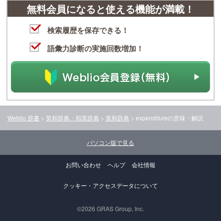
無料会員になると使える機能が満載！
検索履歴を保存できる！
語彙力診断の実施回数増加！
Weblio 辞書
>
英和辞典・和英辞典
>
英和辞典
>
expenditure
の意味・解説
パソコン版で見る
お問い合わせ
ヘルプ
会社情報
クッキー・アクセスデータについて
©2026 GRAS Group, Inc.