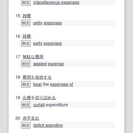
miscellaneous expenses
例文
15
雑費
petty
expenses
例文
16
雑費
.
petty
expenses
例文
17
無駄な
費用
wasted
expense
例文
18
費用を負担する
bear
the
expenses
of
例文
19
出費
を
切り詰める
curtail
expenditure
例文
20
赤字
支出
deficit spending
例文