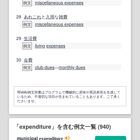
miscellaneous expenses
例文
28
あれこれ
と
入用
な
雑費
miscellaneous expenses
例文
29
生活費
living
expenses
例文
30
会費
club-dues
―
monthly dues
例文
Weblio例文辞書はプログラムで機械的に意味や英語表現を生成して
いるため、不適切な項目が含まれていることもあります。ご了承く
ださいませ。
「expenditure」を含む例文一覧 (940)
municipal
expenditure