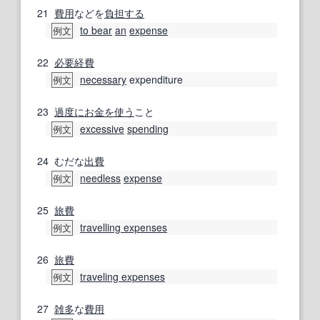
21
費用
などを
負担する
to bear
an
expense
例文
22
必要経費
necessary
expenditure
例文
23
過度に
お金を使う
こと
excessive
spending
例文
24
むだな
出費
needless
expense
例文
25
旅費
travelling expenses
例文
26
旅費
traveling expenses
例文
27
雑多
な
費用