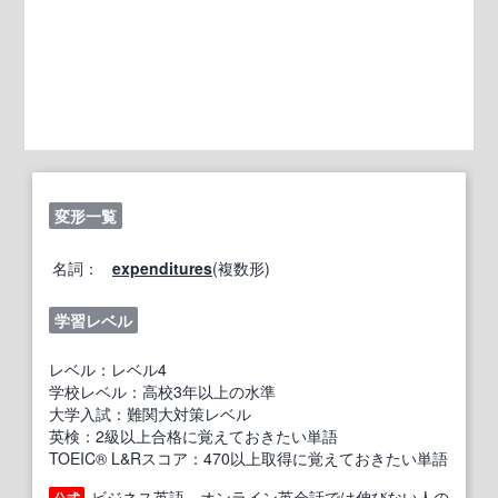
変形一覧
名詞：
expenditures
(複数形)
学習レベル
レベル：レベル4
学校レベル：高校3年以上の水準
大学入試：難関大対策レベル
英検：2級以上合格に覚えておきたい単語
TOEIC® L&Rスコア：470以上取得に覚えておきたい単語
ビジネス英語、オンライン英会話では伸びない人の