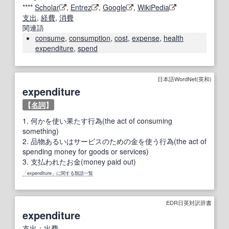
****
Scholar
,
Entrez
,
Google
,
WikiPedia
支出
,
経費
,
消費
関連語
consume
,
consumption
,
cost
,
expense
,
health
expenditure
,
spend
日本語WordNet(英和)
expenditure
【
名詞
】
1.
何かを使い果たす行為(the act of consuming
something)
2.
品物あるいはサービスのための金を使う行為(the act of
spending money for goods or services)
3.
支払われたお金(money paid out)
「expenditure」に関する類語一覧
EDR日英対訳辞書
expenditure
支出
；
出費