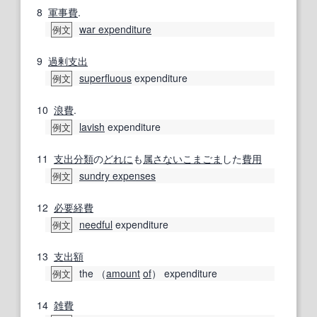
8
軍事費
.
war expenditure
例文
9
過剰
支出
superfluous
expenditure
例文
10
浪費
.
lavish
expenditure
例文
11
支出
分類
の
どれに
も
属さない
こまごま
した
費用
sundry expenses
例文
12
必要経費
needful
expenditure
例文
13
支出額
the （
amount
of
） expenditure
例文
14
雑費