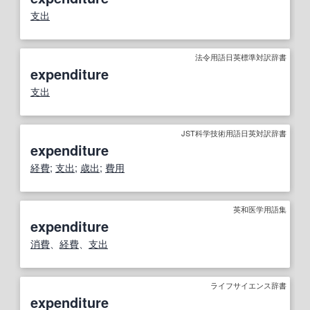
支出
法令用語日英標準対訳辞書
expenditure
支出
JST科学技術用語日英対訳辞書
expenditure
経費
;
支出
;
歳出
;
費用
英和医学用語集
expenditure
消費
、
経費
、
支出
ライフサイエンス辞書
expenditure