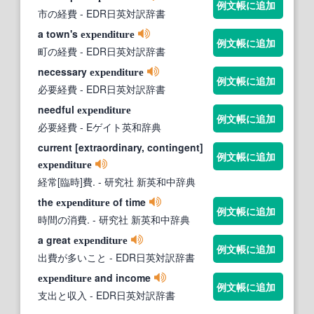
例文帳に追加
市の経費
- EDR日英対訳辞書
a town's
expenditure
例文帳に追加
町の経費
- EDR日英対訳辞書
necessary
expenditure
例文帳に追加
必要経費
- EDR日英対訳辞書
needful
expenditure
例文帳に追加
必要経費
- Eゲイト英和辞典
current [extraordinary, contingent]
例文帳に追加
expenditure
経常[臨時]費.
- 研究社 新英和中辞典
the
of time
expenditure
例文帳に追加
時間の消費.
- 研究社 新英和中辞典
a great
expenditure
例文帳に追加
出費が多いこと
- EDR日英対訳辞書
and income
expenditure
例文帳に追加
支出と収入
- EDR日英対訳辞書