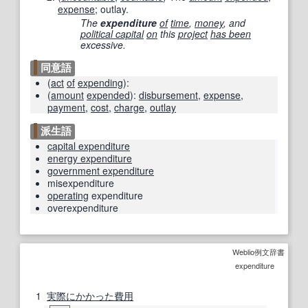
expense
; outlay.
The
expenditure
of
time
,
money
, and
political capital
on
this
project
has been
excessive.
同意語
(
act
of
expending
)
:
(
amount
expended
)
:
disbursement
,
expense
,
payment
,
cost
,
charge
,
outlay
派生語
capital expenditure
energy expenditure
government expenditure
misexpenditure
operating
expenditure
overexpenditure
Weblio例文辞書
expenditure
1
実際に
かかった
費用