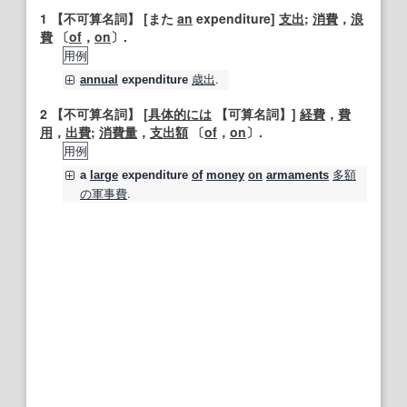
1
【不可算名詞】
[また
an
expenditure]
支出
;
消費
，
浪
費
〔
of
，
on
〕.
用例
歳出
.
annual
expenditure
2
【不可算名詞】
[
具体的には
【可算名詞】
]
経費
，
費
用
，
出費
;
消費量
，
支出額
〔
of
，
on
〕.
用例
多額
a
large
expenditure
of
money
on
armaments
の
軍事費
.