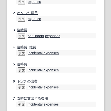
expense
例文
2
かかった
費用
expense
例文
3
臨時費
.
contingent
expenses
例文
4
臨時費
,
雑費
.
incidental expenses
例文
5
臨時費
incidental expenses
例文
6
予定外
の
出費
incidental expenses
例文
7
臨時
に
支出する
費用
incidental expenses
例文