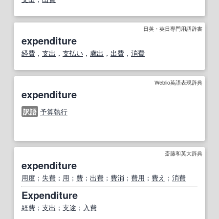
日英・英日専門用語辞書
expenditure
経費
，
支出
，
支払い
，
歳出
，
出費
，
消費
Weblio英語表現辞典
expenditure
訳語
予算執行
斎藤和英大辞典
expenditure
用度
；
失費
；
用
；
費
；
出費
；
費消
；
費用
；
費え
；
消費
Expenditure
経費
；
支出
；
支途
；
入費