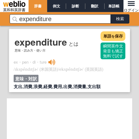
辞書
例文
診断
翻訳
単語帳
英和和英辞書
ログイン
単語
保存
を
expenditure
とは
瞬間英作文
意味・読み方・使い方
発音も矯正
無料で試す
ex・pen・di・ture
/
/
(米国英語)
/
/
(英国英語)
ɪkspéndɪtʃɚ
ekspéndɪtʃɚ
意味・対訳
支出,消費,浪費,経費,費用,出費,消費量,支出額