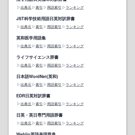
出典元
索引
用語索引
ランキング
JST科学技術用語日英対訳辞書
出典元
索引
用語索引
ランキング
英和医学用語集
出典元
索引
用語索引
ランキング
ライフサイエンス辞書
出典元
索引
用語索引
ランキング
日本語WordNet(英和)
出典元
索引
用語索引
ランキング
EDR日英対訳辞書
出典元
索引
用語索引
ランキング
日英・英日専門用語辞書
出典元
索引
用語索引
ランキング
Weblio英語表現辞典