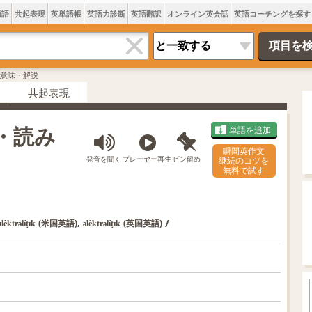
類語
共起表現
英単語帳
英語力診断
英語翻訳
オンライン英会話
英語コーチングを探す
ticの意味・解説
共起表現
意味・読み
単語を追加
瞬間英作文
発音を聞く
プレーヤー再生
ピン留め
継続のコツを
無料で試す
,
/
(米国英語)
(英国英語)
ɪlèktrəlíṭɪk
əlèktrəlíṭɪk