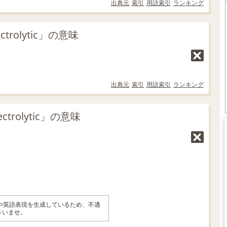
出典元
索引
用語索引
ランキング
rolytic」の意味
出典元
索引
用語索引
ランキング
trolytic」の意味
味や英語表現を生成しているため、不適
さいませ。