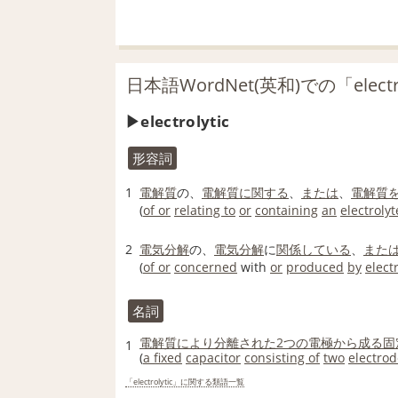
日本語WordNet(英和)での「electr
electrolytic
形容詞
1
電解質
の、
電解質
に関する
、
または
、
電解質
(
of or
relating to
or
containing
an
electrolyt
2
電気分解
の、
電気分解
に
関係している
、
また
(
of or
concerned
with
or
produced
by
elect
名詞
電解質
により
分離された
2つの
電極
から成る
固
1
(
a fixed
capacitor
consisting of
two
electrod
「electrolytic」に関する類語一覧