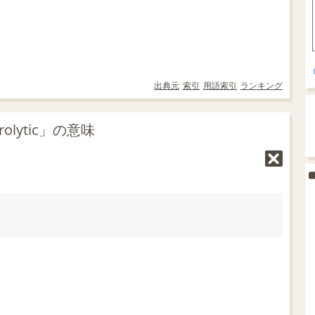
出典元
索引
用語索引
ランキング
lytic」の意味