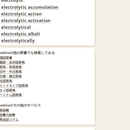
electrolytic
electrolytic accumulation
electrolytic action
electrolytic activation
electrolytical
electrolytic alkali
electrolytically
weblioの他の辞書でも検索してみる
国語辞書
類語・反対語辞典
英和・和英辞典
日中・中日辞典
日韓・韓日辞典
古語辞典
インドネシア語辞典
タイ語辞典
ベトナム語辞典
weblioのその他のサービス
単語帳
語彙力診断
英会話コラム