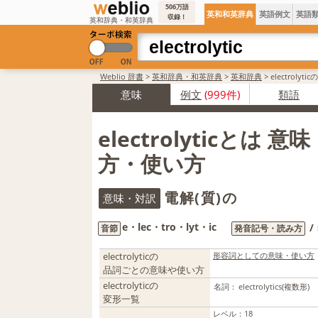
506万語
英和和英辞典
英語例文
英語
収録！
英和辞典・和英辞典
Weblio 辞書
>
英和辞典・和英辞典
>
英和辞典
>
electroly
意味
例文
(999件)
類語
electrolyticとは 
方・使い方
電解(質)の
意味・対訳
e・lec・tro・lyt・ic
/
音節
発音記号・読み方
electrolyticの
形容詞としての意味・使い方
品詞ごとの意味や使い方
electrolyticの
名詞：
electrolytics
(複数形)
変形一覧
レベル
：
18