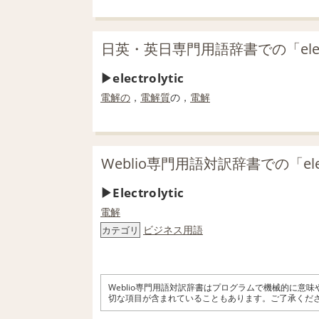
日英・英日専門用語辞書での「elect
electrolytic
電解の
，
電解質
の，
電解
Weblio専門用語対訳辞書での「elec
Electrolytic
電解
ビジネス用語
カテゴリ
Weblio専門用語対訳辞書はプログラムで機械的に意
切な項目が含まれていることもあります。ご了承くだ