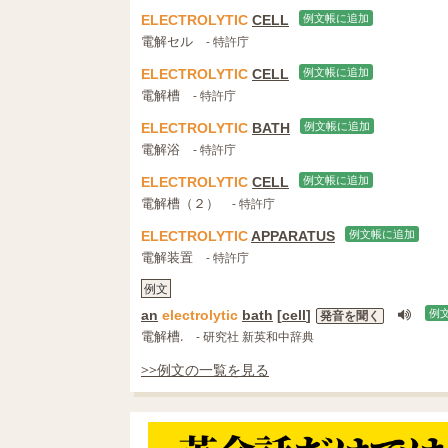
ELECTROLYTIC
CELL
例文帳に追加
電解セル
- 特許庁
ELECTROLYTIC
CELL
例文帳に追加
電解槽
- 特許庁
ELECTROLYTIC
BATH
例文帳に追加
電解浴
- 特許庁
ELECTROLYTIC
CELL
例文帳に追加
電解槽（２）
- 特許庁
ELECTROLYTIC
APPARATUS
例文帳に追加
電解装置
- 特許庁
例文
an
electrolytic
bath
[
cell
]
例
発音を聞く
電解槽.
- 研究社 新英和中辞典
>>例文の一覧を見る