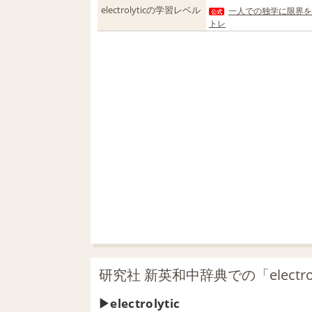
electrolyticの学習レベル
一人での独学に限界を
公式
トレ
研究社 新英和中辞典での「electro
electrolytic