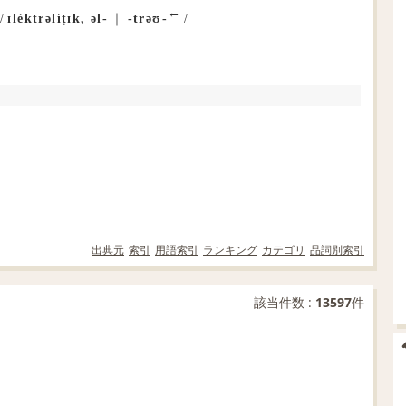
←
/
ɪlèktrəlíṭɪk, əl‐
｜
‐trəʊ‐
/
出典元
索引
用語索引
ランキング
カテゴリ
品詞別索引
該当件数 :
13597
件