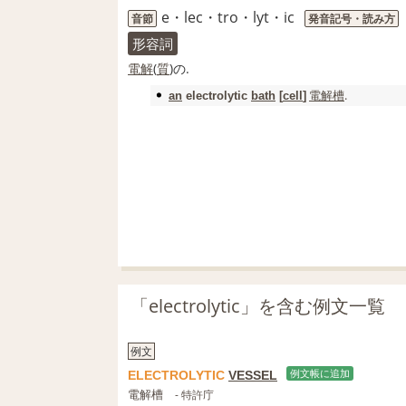
e・lec・tro・lyt・ic
音節
発音記号・読み方
形容詞
電解
(
質
)の.
電解槽
.
an
electrolytic
bath
[
cell
]
「electrolytic」を含む例文一覧
例文
ELECTROLYTIC
VESSEL
例文帳に追加
電解槽
- 特許庁