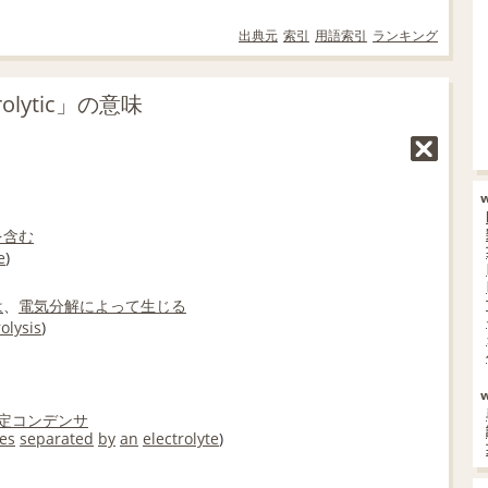
出典元
索引
用語索引
ランキング
olytic」の意味
を含む
e
)
は
、
電気分解
によって
生じる
rolysis
)
定コンデンサ
es
separated
by
an
electrolyte
)