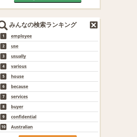
みんなの検索ランキング
employee
1
use
2
usually
3
various
4
house
5
because
6
services
7
buyer
8
confidential
9
Australian
10