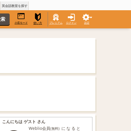
英会話教室を探す
小窓モード
プレミアム
ログイン
設定
使い方
こんにちは ゲスト さん
Weblio会員
になると
(無料)