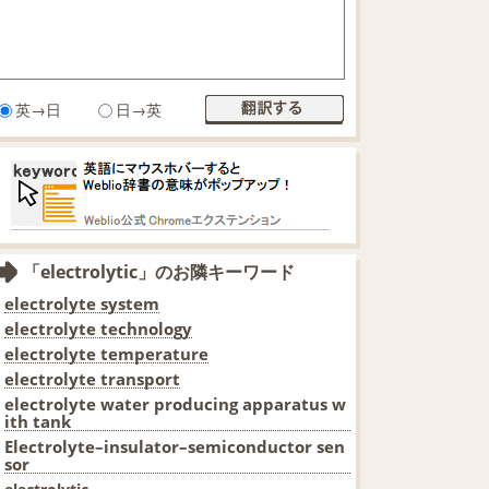
英→日
日→英
「electrolytic」のお隣キーワード
electrolyte system
electrolyte technology
electrolyte temperature
electrolyte transport
electrolyte water producing apparatus w
ith tank
Electrolyte–insulator–semiconductor sen
sor