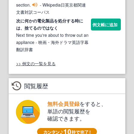
section.
- Wikipedia日英京都関連
文書対訳コーパス
次に何かの
電化
製品を処分
する
時に
例文帳に追加
は、捨てるのではなく
Next time you're about to throw out an
appliance
- 映画・海外ドラマ英語字幕
翻訳辞書
>> 例文の一覧を見る
閲覧履歴
をすると、
無料会員登録
単語の閲覧履歴を
確認できます。