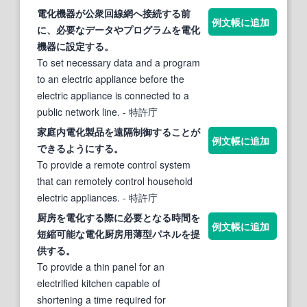
電化
機器が公衆回線網へ接続
する
前
例文帳に追加
に、必要なデータやプログラムを
電化
機器に設定
する
。
To set necessary data and a program
to an electric appliance before the
electric appliance is connected to a
public network line.
- 特許庁
家庭内
電化
製品を遠隔制御
する
ことが
例文帳に追加
できるように
する
。
To provide a remote control system
that can remotely control household
electric appliances.
- 特許庁
厨房を
電化する
際に必要となる時間を
例文帳に追加
短縮可能な
電化
厨房用薄型パネルを提
供
する
。
To provide a thin panel for an
electrified kitchen capable of
shortening a time required for