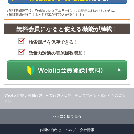
※無料期間終了後、Weblioプレミアムサービスは自動的に解約されません。
※無料期間が終了すると月額330円(税込)が発生します。
無料会員になると使える機能が満載！
検索履歴を保存できる！
語彙力診断の実施回数増加！
Weblio 辞書
>
英和辞典・和英辞典
>
日英・英日専門用語
>
電化する
の英語・
英訳
パソコン版で見る
お問い合わせ
ヘルプ
会社情報