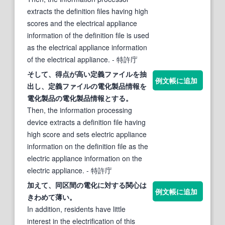
extracts the definition files having high
scores and the electrical appliance
information of the definition file is used
as the electrical appliance information
of the electrical appliance.
- 特許庁
そして、得点が高い定義ファイルを抽
例文帳に追加
出し、定義ファイルの
電化
製品情報を
電化
製品の
電化
製品情報と
する
。
Then, the information processing
device extracts a definition file having
high score and sets electric appliance
information on the definition file as the
electric appliance information on the
electric appliance.
- 特許庁
加えて、同区間の
電化
に対
する
関心は
例文帳に追加
きわめて薄い。
In addition, residents have little
interest in the electrification of this