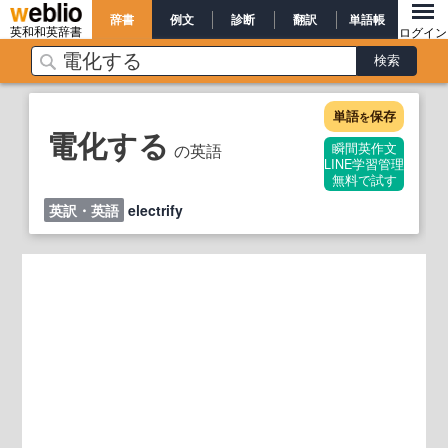
辞書
例文
診断
翻訳
単語帳
英和和英辞書
ログイン
単語
保存
を
電化する
の英語
瞬間英作文
LINE学習管理
無料で試す
英訳・英語
electrify