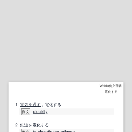
Weblio例文辞書
電化する
1
電気を通す
，電化する
electrify
例文
2
鉄道
を電化する
to
electrify
the
railways
例文