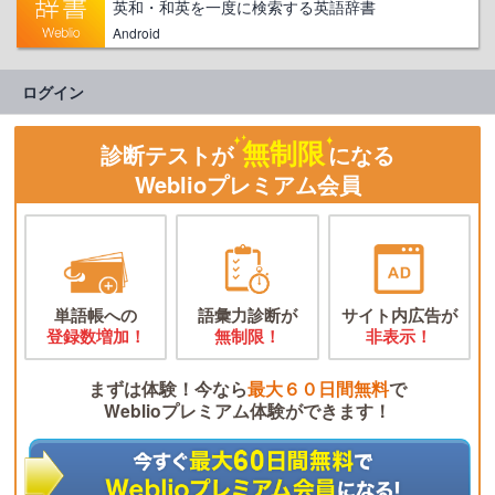
英和・和英を一度に検索する英語辞書
Android
ログイン
無制限
診断テストが
になる
Weblioプレミアム会員
単語帳への
語彙力診断が
サイト内広告が
登録数増加！
無制限！
非表示！
まずは体験！今なら
最大６０日間無料
で
Weblioプレミアム体験ができます！