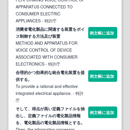
APPARATUS CONNECTED TO
CONSUMER ELECTRIC
APPLIANCES
- 特許庁
消費者
電化
製品に関連
する
装置をボイ
例文帳に追加
ス制御
する
方法及び装置
METHOD AND APPARATUS FOR
VOICE CONTROL OF DEVICE
ASSOCIATED WITH CONSUMER
ELECTRONICS
- 特許庁
合理的かつ効果的な統合
電化
装置を提
例文帳に追加
供
する
。
To provide a rational and effective
integrated electrical appliance.
- 特許
庁
そして、得点が高い定義ファイルを抽
例文帳に追加
出し、定義ファイルの
電化
製品情報
を、
電化
製品の
電化
製品情報と
する
。
Then, the information processor