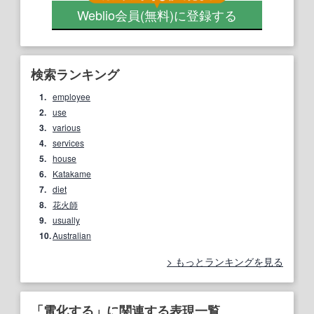
Weblio会員
(無料)
に登録する
検索ランキング
1.
employee
2.
use
3.
various
4.
services
5.
house
6.
Katakame
7.
diet
8.
花火師
9.
usually
10.
Australian
もっとランキングを見る
「電化する」に関連する表現一覧