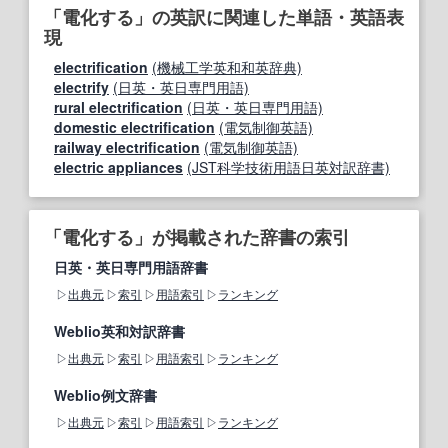
「電化する」の英訳に関連した単語・英語表
現
electrification
(機械工学英和和英辞典)
electrify
(日英・英日専門用語)
rural electrification
(日英・英日専門用語)
domestic electrification
(電気制御英語)
railway electrification
(電気制御英語)
electric appliances
(JST科学技術用語日英対訳辞書)
「電化する」が掲載された辞書の索引
日英・英日専門用語辞書
出典元
索引
用語索引
ランキング
Weblio英和対訳辞書
出典元
索引
用語索引
ランキング
Weblio例文辞書
出典元
索引
用語索引
ランキング