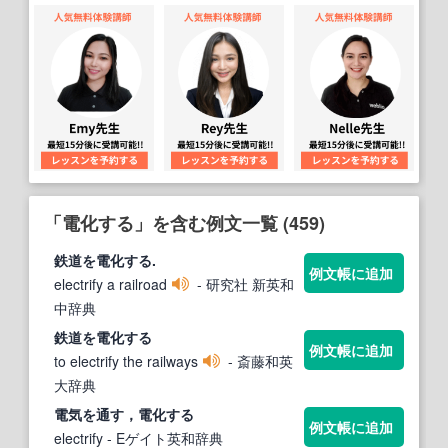
「電化する」を含む例文一覧 (459)
鉄道を
電化する
.
例文帳に追加
electrify a railroad
- 研究社 新英和
中辞典
鉄道を
電化する
例文帳に追加
to electrify the railways
- 斎藤和英
大辞典
電気を通す，
電化する
例文帳に追加
electrify
- Eゲイト英和辞典