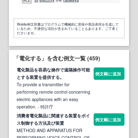
Weblio例文辞書はプログラムで機械的に意味や英語表現を生成して
いるため、不適切な項目が含まれていることもあります。ご了承く
ださいませ。
「電化する」を含む例文一覧 (459)
電化
製品を容易な操作で遠隔操作可能
例文帳に追加
と
する
装置を提供
する
。
To provide a transmitter for
performing remote control concerning
electric appliances with an easy
operation.
- 特許庁
消費者
電化
製品に関連
する
装置をボイ
例文帳に追加
ス制御
する
方法及び装置
METHOD AND APPARATUS FOR
PERFORMING VOICE CONTROL OF