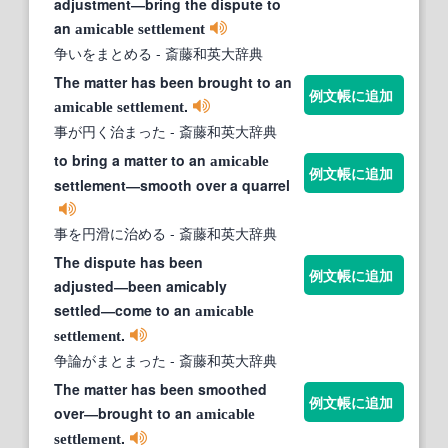
adjustment―bring the dispute to
an
amicable
settlement
争いをまとめる
- 斎藤和英大辞典
The matter has been brought to an
例文帳に追加
.
amicable
settlement
事が円く治まった
- 斎藤和英大辞典
to bring a matter to an
amicable
例文帳に追加
settlement―smooth over a quarrel
事を円滑に治める
- 斎藤和英大辞典
The dispute has been
例文帳に追加
adjusted―been amicably
settled―come to an
amicable
.
settlement
争論がまとまった
- 斎藤和英大辞典
The matter has been smoothed
例文帳に追加
over―brought to an
amicable
.
settlement