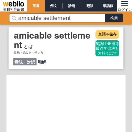
辞書
例文
診断
翻訳
単語帳
英和和英辞書
ログイン
amicable settleme
単語
保存
を
nt
英語LINE指導
とは
最適学習法を
意味・読み方・使い方
無料で試す
意味・対訳
和解