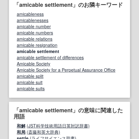
「amicable settlement」のお隣キーワード
amicableness
amicablenesses
amicable number
amicable numbers
amicable relations
amicable resignation
amicable settlement
amicable settlement of differences
Amicable Society
Amicable Society for a Perpetual Assurance Office
amicable split
amicable suit
amicable suits
「amicable settlement」の意味に関連した
用語
和解
(JST科学技術用語日英対訳辞書)
和局
(斎藤和英大辞典)
settle
(ライフサイエンス辞書)