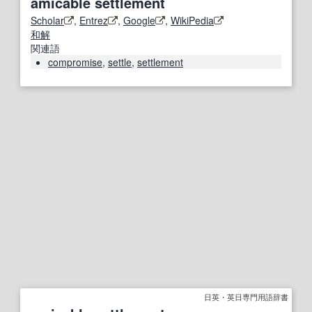
amicable settlement
Scholar
,
Entrez
,
Google
,
WikiPedia
和解
関連語
compromise
,
settle
,
settlement
日英・英日専門用語辞書