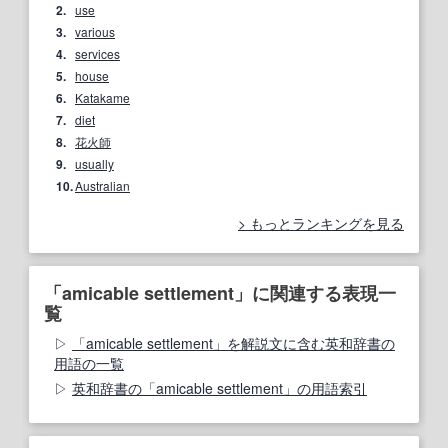
2.
use
3.
various
4.
services
5.
house
6.
Katakame
7.
diet
8.
花火師
9.
usually
10.
Australian
もっとランキングを見る
「amicable settlement」に関連する表現一
覧
「amicable settlement」を解説文に含む英和辞書の
用語の一覧
英和辞書の「amicable settlement」の用語索引