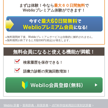
まずは体験！今なら
最大６０日間無料
で
Weblioプレミアム体験ができます！
※無料期間終了後、Weblioプレミアムサービスは自動的に解約されません。
※無料期間が終了すると月額330円(税込)が発生します。
無料会員になると使える機能が満載！
検索履歴を保存できる！
語彙力診断の実施回数増加！
Weblio 辞書
>
英和辞典・和英辞典
>
JST科学技術用語日英対訳辞書
>