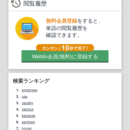
閲覧履歴
をすると、
無料会員登録
単語の閲覧履歴を
確認できます。
Weblio会員
(無料)
に登録する
検索ランキング
1.
employee
2.
use
3.
usually
4.
various
5.
because
6.
services
7.
house