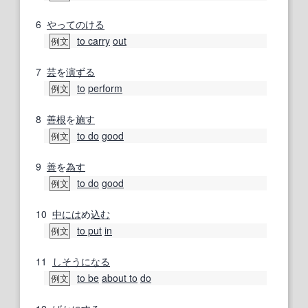
6
やってのける
to carry
out
例文
7
芸
を
演ずる
to
perform
例文
8
善根
を
施す
to do
good
例文
9
善
を
為す
to do
good
例文
10
中には
め
込む
to put
in
例文
11
しそうになる
to be
about to
do
例文