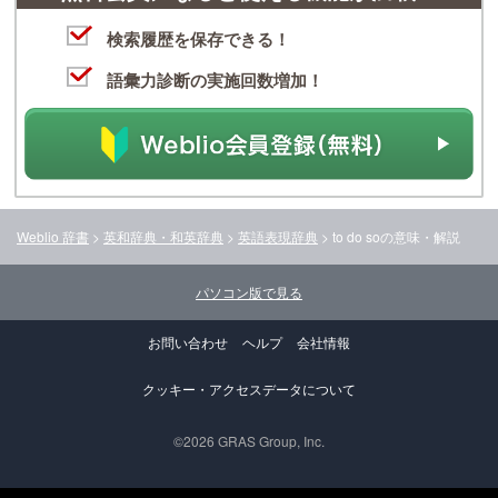
検索履歴を保存できる！
語彙力診断の実施回数増加！
Weblio 辞書
>
英和辞典・和英辞典
>
英語表現辞典
>
to do so
の意味・解説
パソコン版で見る
お問い合わせ
ヘルプ
会社情報
クッキー・アクセスデータについて
©2026 GRAS Group, Inc.