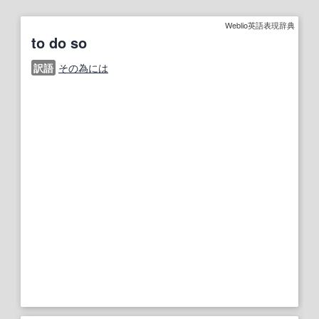
Weblio英語表現辞典
to do so
訳語
その為には