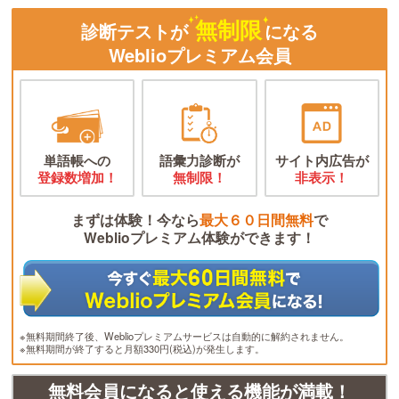
無制限
診断テストが
になる
Weblioプレミアム会員
単語帳への
語彙力診断が
サイト内広告が
登録数増加！
無制限！
非表示！
まずは体験！今なら
最大６０日間無料
で
Weblioプレミアム体験ができます！
※無料期間終了後、Weblioプレミアムサービスは自動的に解約されません。
※無料期間が終了すると月額330円(税込)が発生します。
無料会員になると使える機能が満載！