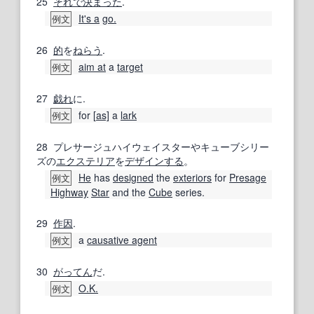
25
それで
決まった
.
It's a
go.
例文
26
的
を
ねらう
.
aim at
a
target
例文
27
戯れ
に.
for [
as]
a
lark
例文
28
プレサージュハイウェイスターやキューブシリー
ズの
エクステリア
を
デザインする
。
He
has
designed
the
exteriors
for
Presage
例文
Highway
Star
and the
Cube
series.
29
作因
.
a
causative agent
例文
30
がってん
だ.
O.K.
例文