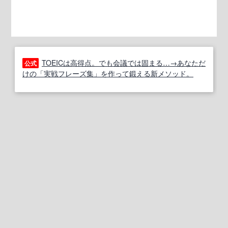
TOEICは高得点。でも会議では固まる…→あなただ
公式
けの「実戦フレーズ集」を作って鍛える新メソッド。