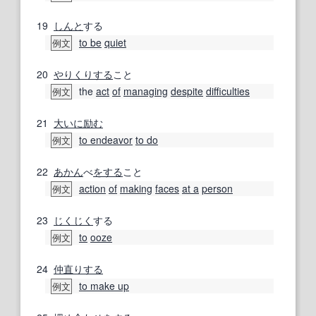
19
しんと
する
to be
quiet
例文
20
やりくりする
こと
the
act
of
managing
despite
difficulties
例文
21
大いに
励む
to endeavor
to do
例文
22
あかん
べ
をする
こと
action
of
making
faces
at a
person
例文
23
じくじく
する
to
ooze
例文
24
仲直りする
to make up
例文