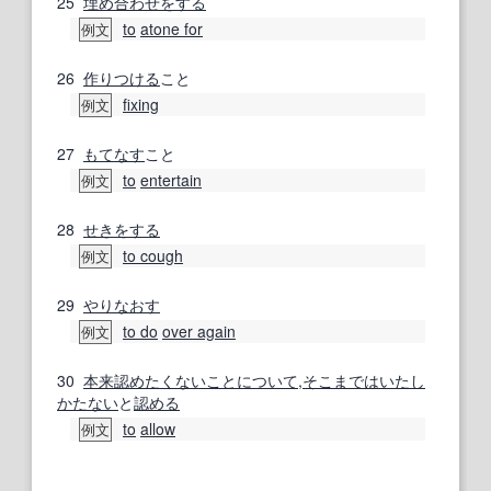
25
埋め合わせをする
to
atone for
例文
26
作りつける
こと
fixing
例文
27
もてなす
こと
to
entertain
例文
28
せきをする
to cough
例文
29
やりなおす
to do
over again
例文
30
本来
認めた
くない
ことに
ついて
,
そこまでは
いたし
かたない
と
認める
to
allow
例文