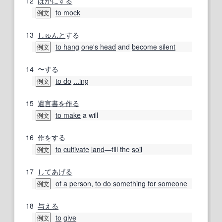
12
ばかにする
to mock
例文
13
しゅんと
する
to hang
one's head
and
become silent
例文
14
〜する
to do
...ing
例文
15
遺言書
を作る
to make
a will
例文
16
作
をする
to
cultivate
land
―till the
soil
例文
17
してあげる
of a
person
,
to do
something
for someone
例文
18
与える
to
give
例文