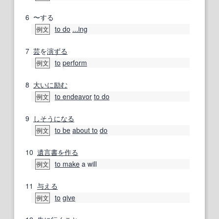
6
〜する
to do
...ing
例文
7
芸
を
演ずる
to
perform
例文
8
大いに
励む
to endeavor
to do
例文
9
しそうになる
to be
about to
do
例文
10
遺言書
を作る
to make
a will
例文
11
与える
to
give
例文