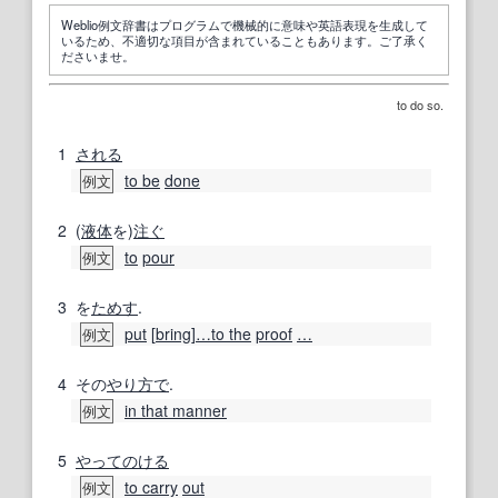
Weblio例文辞書はプログラムで機械的に意味や英語表現を生成して
いるため、不適切な項目が含まれていることもあります。ご了承く
ださいませ。
to do so.
1
される
to be
done
例文
2
(
液体
を)
注ぐ
to
pour
例文
3
を
ためす
.
put
[
bring
]
…
to the
proof
…
例文
4
その
やり方で
.
in that manner
例文
5
やってのける
to carry
out
例文