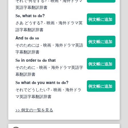
それで 何をする?
- 映画・海外ドラマ
英語字幕翻訳辞書
, what
?
So
to
do
例文帳に追加
さあ どうする?
- 映画・海外ドラマ英
語字幕翻訳辞書
And
to
do
so
例文帳に追加
そのためには
- 映画・海外ドラマ英語
字幕翻訳辞書
in order
that
So
to
do
例文帳に追加
そのために
- 映画・海外ドラマ英語字
幕翻訳辞書
what
you want
?
So
do
to
do
例文帳に追加
それでどうしたい?
- 映画・海外ドラ
マ英語字幕翻訳辞書
>> 例文の一覧を見る