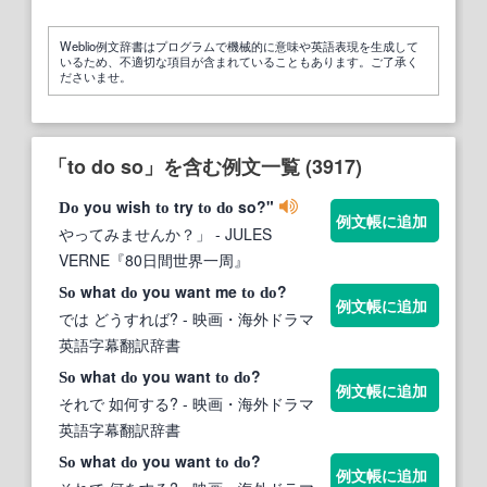
Weblio例文辞書はプログラムで機械的に意味や英語表現を生成して
いるため、不適切な項目が含まれていることもあります。ご了承く
ださいませ。
「to do so」を含む例文一覧 (3917)
you wish
try
so?"
Do
to
to
do
例文帳に追加
やってみませんか？」
- JULES
VERNE『80日間世界一周』
what
you want me
?
So
do
to
do
例文帳に追加
では どうすれば?
- 映画・海外ドラマ
英語字幕翻訳辞書
what
you want
?
So
do
to
do
例文帳に追加
それで 如何する?
- 映画・海外ドラマ
英語字幕翻訳辞書
what
you want
?
So
do
to
do
例文帳に追加