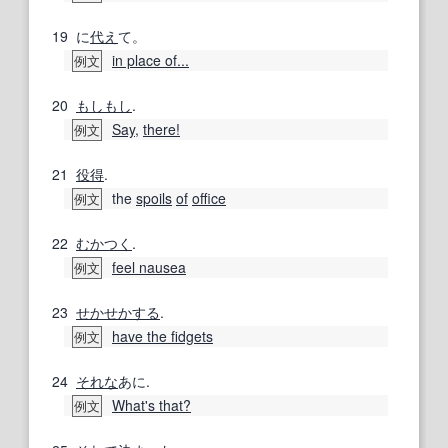
19
に
代え
て。
in place of...
例文
20
もしもし
.
Say
,
there!
例文
21
役得
.
the
spoils
of
office
例文
22
むかつく
.
feel nausea
例文
23
せかせかする
.
have the fidgets
例文
24
それな
あに.
What's that?
例文