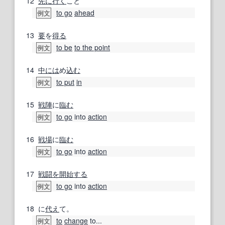
12
先に行く
こと
to go
ahead
例文
13
要
を
得る
to be
to the point
例文
14
中には
め
込む
to put
in
例文
15
戦陣
に
臨む
to go
into
action
例文
16
戦場
に
臨む
to go
into
action
例文
17
戦闘
を開始する
to go
into
action
例文
18
に
代え
て。
to
change
to...
例文