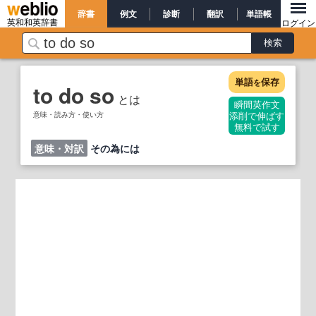
辞書
例文
診断
翻訳
単語帳
英和和英辞書
ログイン
単語
保存
を
to do so
とは
瞬間英作文
意味・読み方・使い方
添削で伸ばす
無料で試す
意味・対訳
その為には