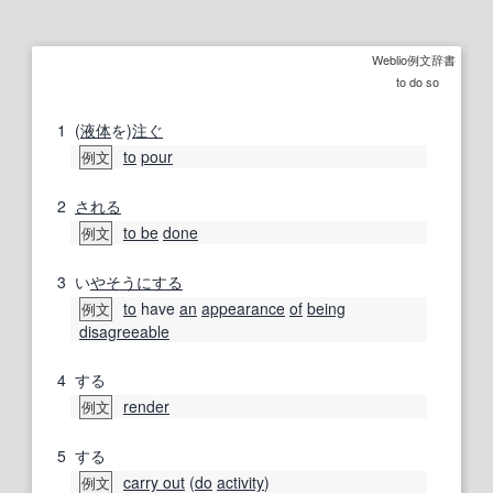
Weblio例文辞書
to do so
1
(
液体
を)
注ぐ
to
pour
例文
2
される
to be
done
例文
3
い
やそう
にする
to
have
an
appearance
of
being
例文
disagreeable
4
する
render
例文
5
する
carry out
(
do
activity
)
例文