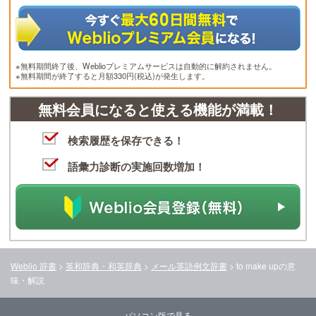
※無料期間終了後、Weblioプレミアムサービスは自動的に解約されません。
※無料期間が終了すると月額330円(税込)が発生します。
無料会員になると使える機能が満載！
検索履歴を保存できる！
語彙力診断の実施回数増加！
Weblio 辞書
>
英和辞典・和英辞典
>
メール英語例文辞書
>
to make up
の意
味・解説
パソコン版で見る