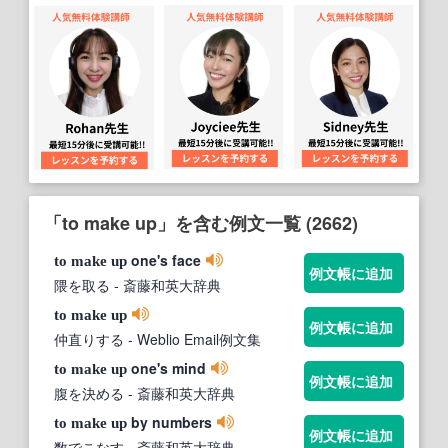
「to make up」を含む例文一覧 (2662)
one's face
to
make
up
例文帳に追加
隈を取る
- 斎藤和英大辞典
to
make
up
例文帳に追加
仲直りする
- Weblio Email例文集
one's mind
to
make
up
例文帳に追加
腹を決める
- 斎藤和英大辞典
by numbers
to
make
up
例文帳に追加
数でこなす
- 斎藤和英大辞典