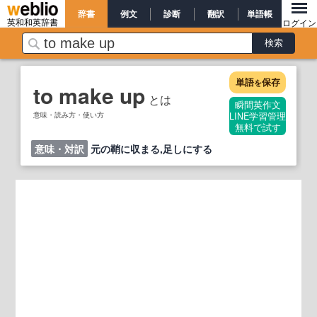
辞書
例文
診断
翻訳
単語帳
英和和英辞書
ログイン
単語
保存
を
to make up
とは
瞬間英作文
意味・読み方・使い方
LINE学習管理
無料で試す
意味・対訳
元の鞘に収まる,足しにする