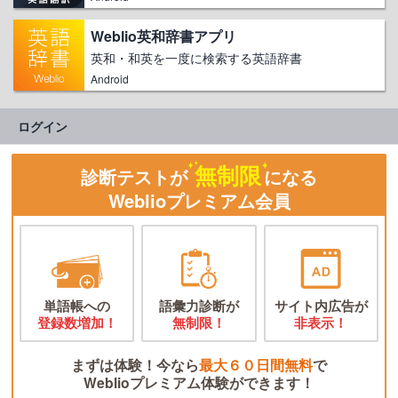
Weblio英和辞書アプリ
英和・和英を一度に検索する英語辞書
Android
ログイン
無制限
診断テストが
になる
Weblioプレミアム会員
単語帳への
語彙力診断が
サイト内広告が
登録数増加！
無制限！
非表示！
まずは体験！今なら
最大６０日間無料
で
Weblioプレミアム体験ができます！