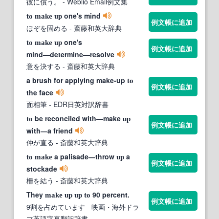
彼に償う。
- Weblio Email例文集
one's mind
to
make
up
例文帳に追加
ほぞを固める
- 斎藤和英大辞典
one's
to
make
up
例文帳に追加
mind―determine―resolve
意を決する
- 斎藤和英大辞典
a brush for applying make-up
to
例文帳に追加
the face
面相筆
- EDR日英対訳辞書
be reconciled with―make
to
up
例文帳に追加
with―a friend
仲が直る
- 斎藤和英大辞典
a palisade―throw
a
to
make
up
例文帳に追加
stockade
柵を結う
- 斎藤和英大辞典
They
90 percent.
make
up
up
to
例文帳に追加
9割を占めています
- 映画・海外ドラ
マ英語字幕翻訳辞書