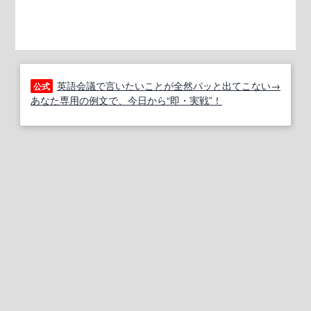
英語会議で言いたいことが全然パッと出てこない→
公式
あなた専用の例文で、今日から“即・実戦”！