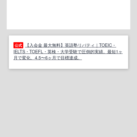
【入会金 最大無料】英語塾リバティ｜TOEIC・
公式
IELTS・TOEFL・英検・大学受験で圧倒的実績。最短1ヶ
月で変化、4.5〜6ヶ月で目標達成。