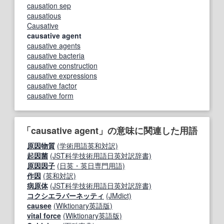
causation sep
causatious
Causative
causative agent
causative agents
causative bacteria
causative construction
causative expressions
causative factor
causative form
「causative agent」の意味に関連した用語
原因物質
(学術用語英和対訳)
起因菌
(JST科学技術用語日英対訳辞書)
原因因子
(日英・英日専門用語)
作因
(英和対訳)
病原体
(JST科学技術用語日英対訳辞書)
コクシエラバーネッティ
(JMdict)
causee
(Wiktionary英語版)
vital force
(Wiktionary英語版)