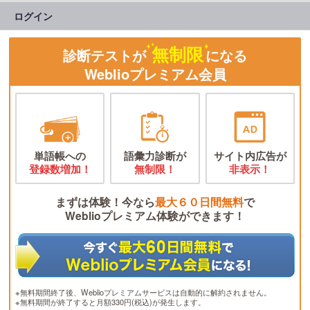
ログイン
無制限
診断テストが
になる
Weblioプレミアム会員
単語帳への
語彙力診断が
サイト内広告が
登録数増加！
無制限！
非表示！
まずは体験！今なら
最大６０日間無料
で
Weblioプレミアム体験ができます！
※無料期間終了後、Weblioプレミアムサービスは自動的に解約されません。
※無料期間が終了すると月額330円(税込)が発生します。