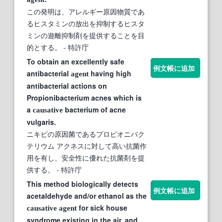
この発明は、アレルギー原因物質であ
るヒスタミンの放出を抑制するヒスタ
ミンの遊離抑制剤を提供することを目
的とする。
- 特許庁
To obtain an excellently safe
例文帳に追加
antibacterial
having high
agent
antibacterial actions on
Propionibacterium acnes which is
a
bacterium of acne
causative
vulgaris.
ニキビの原因菌であるプロピオニバク
テリウム アクネスに対して高い抗菌作
用を有し、安全性に優れた抗菌剤を提
供する。
- 特許庁
This method biologically detects
例文帳に追加
acetaldehyde and/or ethanol as the
for sick house
causative
agent
syndrome existing in the air, and