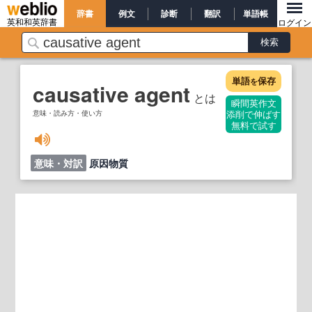
辞書
例文
診断
翻訳
単語帳
英和和英辞書
ログイン
単語
保存
を
causative agent
とは
瞬間英作文
意味・読み方・使い方
添削で伸ばす
無料で試す
意味・対訳
原因物質