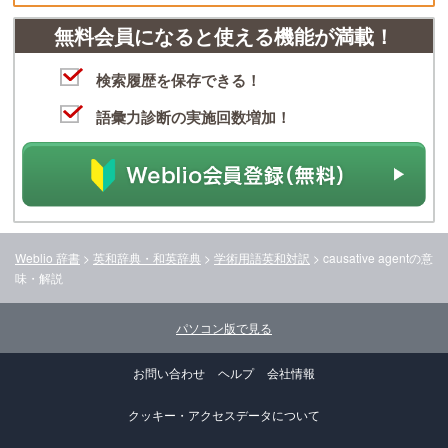
無料会員になると使える機能が満載！
検索履歴を保存できる！
語彙力診断の実施回数増加！
Weblio 辞書
>
英和辞典・和英辞典
>
学術用語英和対訳
>
causative agent
の意
味・解説
パソコン版で見る
お問い合わせ
ヘルプ
会社情報
クッキー・アクセスデータについて