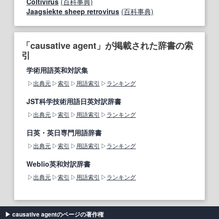
Coltivirus
(百科事典)
Jaagsiekte sheep retrovirus
(百科事典)
「causative agent」が掲載された辞書の索
引
学術用語英和対訳集
出典元
索引
用語索引
ランキング
JST科学技術用語日英対訳辞書
出典元
索引
用語索引
ランキング
日英・英日専門用語辞書
出典元
索引
用語索引
ランキング
Weblio英和対訳辞書
出典元
索引
用語索引
ランキング
causative agentのページの著作権