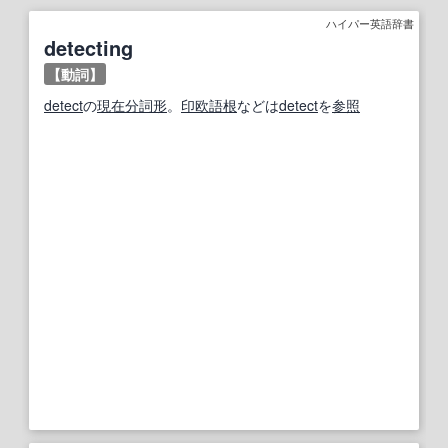
ハイパー英語辞書
detecting
【動詞】
detect
の
現在分詞
形
。
印欧語
根
などは
detect
を
参照