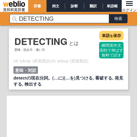
辞書
例文
診断
翻訳
単語帳
英和和英辞書
ログイン
単語
保存
を
DETECTING
とは
瞬間英作文
意味・読み方・使い方
添削で伸ばす
無料で試す
/
/
(米国英語)
/
/
(英国英語)
dɪˈtɛktɪŋ
dɪˈtektɪŋ
意味・対訳
detectの現在分詞。(…に)(…を)見つける, 看破する, 発見
する, 検出する