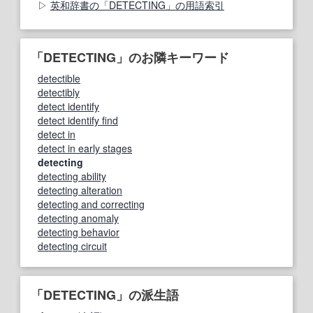
英和辞書の「DETECTING」の用語索引
「DETECTING」のお隣キーワード
detectible
detectibly
detect identify
detect identify find
detect in
detect in early stages
detecting
detecting ability
detecting alteration
detecting and correcting
detecting anomaly
detecting behavior
detecting circuit
「DETECTING」の派生語