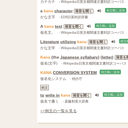
カナカナ
- Wikipedia日英京都関連文書対訳コーパス
a
kana
character
例文帳に追加
発音を聞く
かな文字
- EDR日英対訳辞書
A
kana
text
例文帳に追加
発音を聞く
仮名文。
- Wikipedia日英京都関連文書対訳コーパス
Literature
utilizing
kana
例文
発音を聞く
かな文学
- Wikipedia日英京都関連文書対訳コーパス
Kana
(the
Japanese syllabary
) (
letter
)
発音を
仮名(文字)
- Wikipedia日英京都関連文書対訳コーパス
KANA
CONVERSION SYSTEM
例文帳に追加
仮名化システム
- 特許庁
例文
to
write in
kana
例文帳に追加
発音を聞く
仮名で書く
- 斎藤和英大辞典
>>例文の一覧を見る