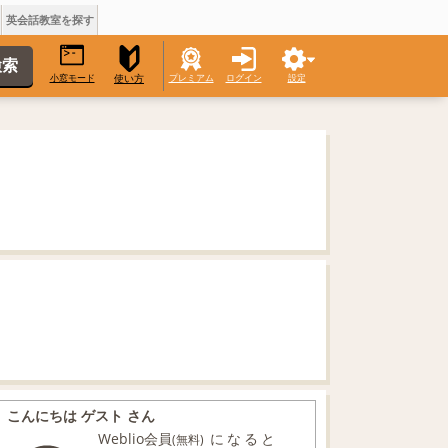
英会話教室を探す
小窓モード
プレミアム
ログイン
設定
使い方
こんにちは ゲスト さん
Weblio会員
になると
(無料)