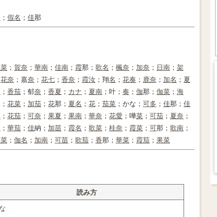
奈
；
假名
；
佳
那
佳
菜
；
賀
奈
；
華南
；
佳
南
；
霞
那；
歌
名
；
楓
奈
；
加
奈
；
日南
；
架
；
花
奈
；嘉
奈
；
花
七
；
香
奈
；
霞
汝
；翔
名
；
花
奏
；
鹿
奈
；
加
名
；
夏
名
；
香
茄
；郁
奈
；
香
夏
；
カナ
；
夏
南
；叶；
奏
；
伽
那；
伽
菜
；
海
那；
花菜
；
加
茄
；
花
那；
夏
名
；
花
；
茄
菜
；かな；
可
多
；
佳
那；
佳
菜
；
花
茄
；
可
奈
；
果
夏
；
果
南
；
華
奈
；
花
愛
；嘩
菜
；
可
茄
；
夏
奈
；
奈
；
華
茄
；
佳
納；
加
苗
；
霞
名
；
歌
菜
；
桂
奈
；
霞
菜
；
可
那；
歌
南
；
樺
菜
；
伽
名
；
加
南
；
可
苗
；
歌
茄
；
香
那；
華
菜
；
霞
茄
；
果菜
読み方
な