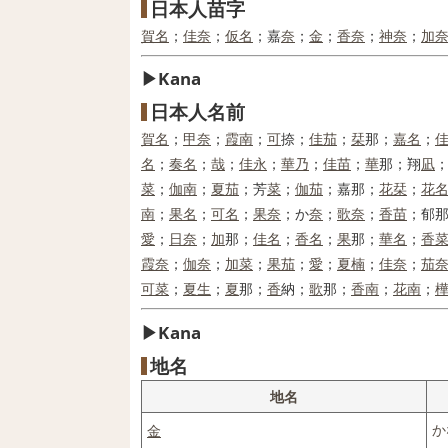
日本人苗字
賀
名
；
佳
奈
；
仮名
；嘉
奈
；
金
；
香
奈
；
神
奈
；
加
Kana
日本人名前
賀
名
；
甲
奈
；
霞
南
；
可
捺；
佳
茄
；
栞
那；
嘉名
；
名
；
奏
名
；
哉
；
佳
永
；
華
乃
；
佳
苗
；
華
那；翔
凪
菜
；
伽
南
；
夏
茄
；芳
菜
；
伽
茄
；嘉那；
花
栞
；
花
南
；
果
名
；
可
名
；
果
奈
；か
奈
；
歌
奈
；
香
苗
；郁
愛
；
日
奈
；
加
那；
佳名
；
香
名
；
果
那；
華
名
；
香
霞
奈
；
伽
奈
；
加
菜
；
果
茄
；
愛
；
夏
楠
；
佳
奈
；
茄
可
菜
；
夏
生
；
夏
那；
香
納；
歌
那；
香南
；
花
南
；
Kana
地名
地名
か
金