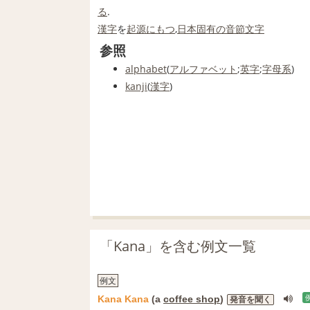
る
.
漢字
を
起源
にもつ
,
日本
固有の
音節文字
参照
alphabet
(
アルファベット
;
英字
;
字母
系
)
kanji
(
漢字
)
「Kana」を含む例文一覧
例文
Kana
Kana
(a
coffee shop
)
発音を聞く