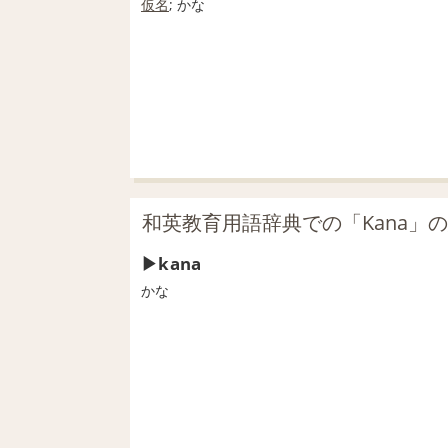
仮名
; かな
和英教育用語辞典での「Kana」
kana
かな