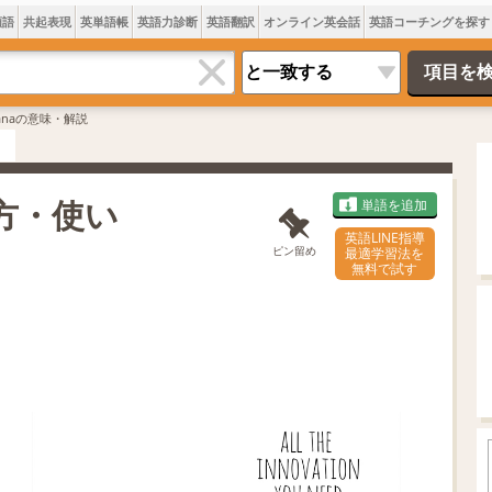
類語
共起表現
英単語帳
英語力診断
英語翻訳
オンライン英会話
英語コーチングを探す
anaの意味・解説
み方・使い
単語を追加
英語LINE指導
ピン留め
最適学習法を
無料で試す