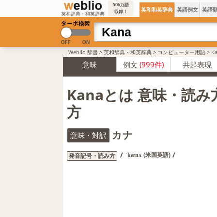
506万語
英和和英辞典
英語例文
英語
収録！
英和辞典・和英辞典
Weblio 辞書
>
英和辞典・和英辞典
>
コンピューター用語
>
K
意味
例文
(999件)
共起表現
Kanaとは 意味・読
方
カナ
意味・対訳
/
/
(米国英語)
発音記号・読み方
ˈkænʌ