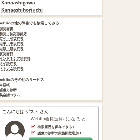
Kanaashigawa
Kanaashihoriuchi
weblioの他の辞書でも検索してみる
国語辞書
類語・反対語辞典
英和・和英辞典
日中・中日辞典
日韓・韓日辞典
古語辞典
インドネシア語辞典
タイ語辞典
ベトナム語辞典
weblioのその他のサービス
単語帳
語彙力診断
英会話コラム
こんにちは ゲスト さん
Weblio会員
になると
(無料)
検索履歴を保存できる！
語彙力診断の実施回数増加！