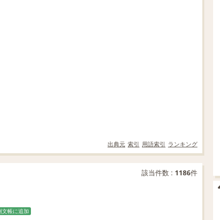
出典元
索引
用語索引
ランキング
該当件数 :
1186
件
例文帳に追加