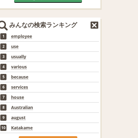
みんなの検索ランキング
employee
1
use
2
usually
3
various
4
because
5
services
6
house
7
Australian
8
august
9
Katakame
10