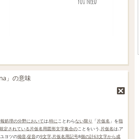
na」の意味
情報処理
の分野において
は,
特に
ことわら
ない限り
「
片仮名
」を
指
規定されている
片仮名
用
図形文字
集合の
ことをいう.
片仮名
は,ア
ヤユヨツの
拗音
,
促音
の
9文字
,
片仮名
用
記号
8
個の
計
63
文字
から成