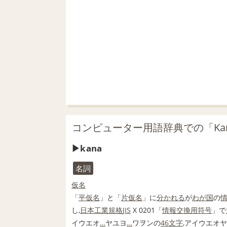
コンピューター用語辞典での「Ka
kana
名詞
仮名
「
平仮名
」と「
片仮名
」に
分かれる
が
わが国
の
し,
日本工業規格
JIS
X 0201「
情報交換用符号
」で
イウエオ
…
ヤユヨ
…
ワヲンの
46
文字
,アイウエオ