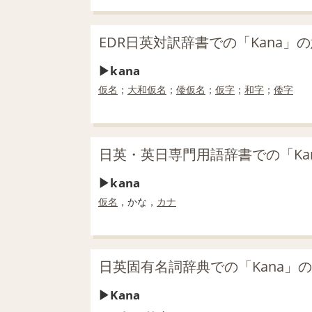
EDR日英対訳辞書での「Kana」
kana
仮名
；
大和仮名
；
倭仮名
；
仮字
；
和字
；
倭字
日英・英日専門用語辞書での「Ka
kana
仮名
，かな，
カナ
日英固有名詞辞典での「Kana」
Kana