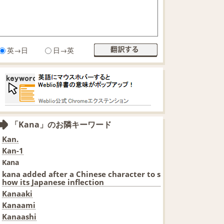
英→日
日→英
「Kana」のお隣キーワード
Kan.
Kan-1
Kana
kana added after a Chinese character to s
how its Japanese inflection
Kanaaki
Kanaami
Kanaashi