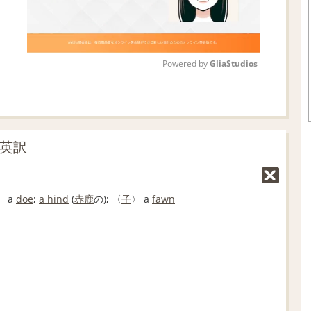
Powered by 
GliaStudios
M
u
t
の英訳
e
〉 a
doe
;
a hind
(
赤鹿
の); 〈
子
〉 a
fawn