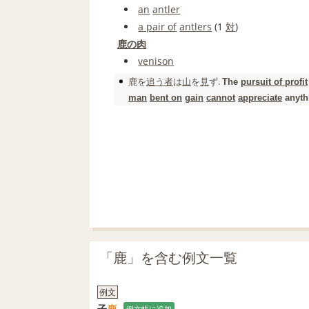
an
antler
a pair of
antlers
(1
対
)
鹿の肉
venison
鹿
を
追う
者
は
山
を
見
ず.
The
pursuit of profit
man
bent on
gain
cannot
appreciate
anythi
「鹿」を含む例文一覧
例文
子
鹿
例文帳に追加