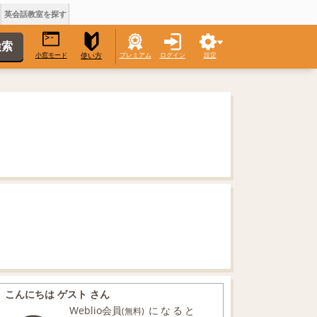
英会話教室を探す
小窓モード
プレミアム
ログイン
設定
使い方
こんにちは ゲスト さん
Weblio会員
になると
(無料)