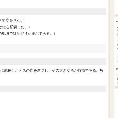
ちは森の中で鹿を見た。）
（鹿の群れが道を横切った。）
region.（この地域では鹿狩りが盛んである。）
。主に成長したオスの鹿を意味し、その大きな角が特徴である。狩