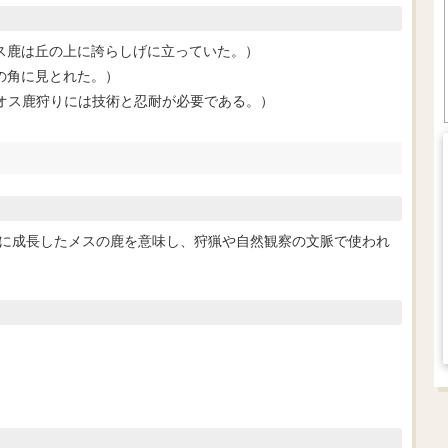
ill.（そのオス鹿は丘の上に誇らしげに立っていた。）
はオス鹿の角に見とれた。）
patience.（オス鹿狩りには技術と忍耐が必要である。）
主に成長したメスの鹿を意味し、狩猟や自然観察の文脈で使われ