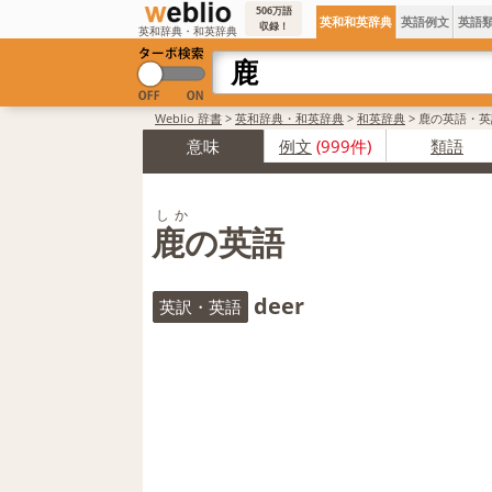
506万語
英和和英辞典
英語例文
英語
収録！
英和辞典・和英辞典
Weblio 辞書
>
英和辞典・和英辞典
>
和英辞典
>
鹿の英語・英
意味
例文
(999件)
類語
しか
鹿の英語
deer
英訳・英語