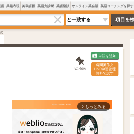
類語
共起表現
英単語帳
英語力診断
英語翻訳
オンライン英会話
英語コーチングを探す
訳
単語を追加
瞬間英作文
ピン留め
LINE学習管理
無料で試す
もっとみる
arrow_forward_ios