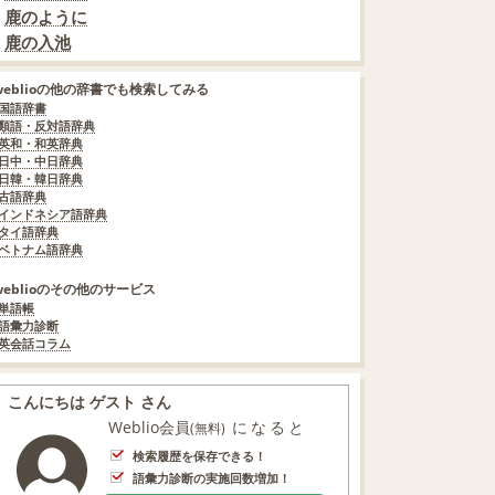
鹿のように
鹿の入池
weblioの他の辞書でも検索してみる
国語辞書
類語・反対語辞典
英和・和英辞典
日中・中日辞典
日韓・韓日辞典
古語辞典
インドネシア語辞典
タイ語辞典
ベトナム語辞典
weblioのその他のサービス
単語帳
語彙力診断
英会話コラム
こんにちは ゲスト さん
Weblio会員
になると
(無料)
検索履歴を保存できる！
語彙力診断の実施回数増加！