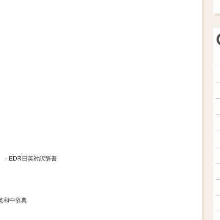
- EDR日英対訳辞書
新英和中辞典