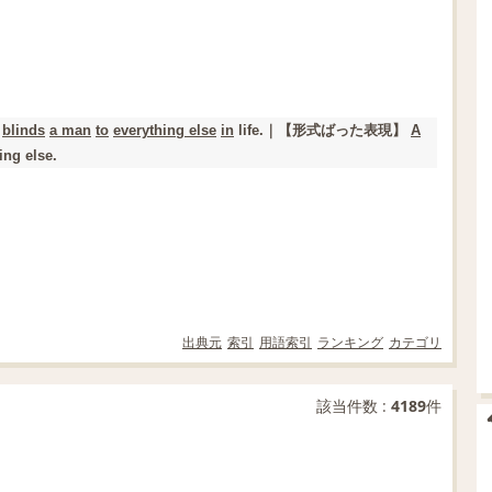
blinds
a man
to
everything else
in
life.｜
【形式ばった表現】
A
ng else.
出典元
索引
用語索引
ランキング
カテゴリ
該当件数 :
4189
件