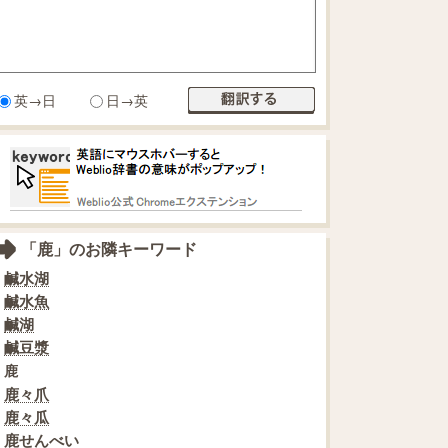
英→日
日→英
「鹿」のお隣キーワード
鹹水湖
鹹水魚
鹹湖
鹹豆漿
鹿
鹿々爪
鹿々瓜
鹿せんべい