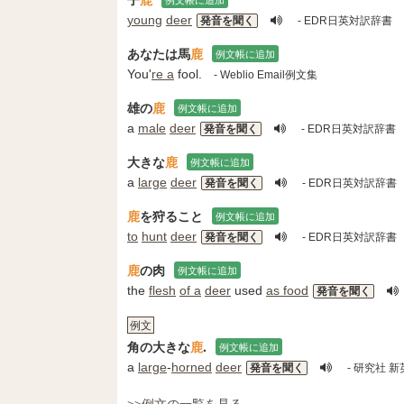
young
deer
発音を聞く
- EDR日英対訳辞書
あなたは馬
鹿
例文帳に追加
You'
re a
fool.
- Weblio Email例文集
雄の
鹿
例文帳に追加
a
male
deer
発音を聞く
- EDR日英対訳辞書
大きな
鹿
例文帳に追加
a
large
deer
発音を聞く
- EDR日英対訳辞書
鹿
を狩ること
例文帳に追加
to
hunt
deer
発音を聞く
- EDR日英対訳辞書
鹿
の肉
例文帳に追加
the
flesh
of a
deer
used
as food
発音を聞く
例文
角の大きな
鹿
.
例文帳に追加
a
large
‐
horned
deer
発音を聞く
- 研究社 
>>例文の一覧を見る