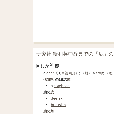
研究社 新和英中辞典での「鹿」
３
しか
鹿
a
deer
《★
単複
同形
》; 〈
雄
〉 a
stag
; 〈
雌
(
壁飾り
の)鹿の
頭
a
staghead
鹿の
皮
deerskin
buckskin
鹿の角