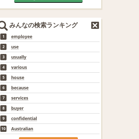
みんなの検索ランキング
employee
1
use
2
usually
3
various
4
house
5
because
6
services
7
buyer
8
confidential
9
Australian
10