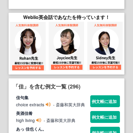
Weblio英会話であなたを待っています！
「佳」を含む例文一覧 (296)
佳
句集
例文帳に追加
choice extracts
- 斎藤和英大辞典
美酒
佳
肴
例文帳に追加
high living
- 斎藤和英大辞典
あっ
佳
也くん。
例文帳に追加