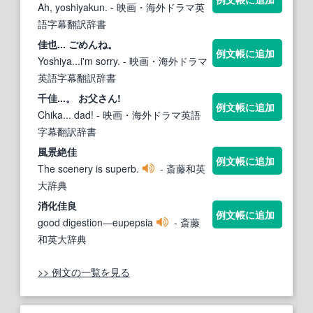
Ah, yoshiyakun.
- 映画・海外ドラマ英
語字幕翻訳辞書
佳
也... ごめんね。
例文帳に追加
Yoshiya...i'm sorry.
- 映画・海外ドラマ
英語字幕翻訳辞書
千
佳
...。 お父さん!
例文帳に追加
Chika... dad!
- 映画・海外ドラマ英語
字幕翻訳辞書
風景絶
佳
例文帳に追加
The scenery is superb.
- 斎藤和英
大辞典
消化
佳
良
例文帳に追加
good digestion―eupepsia
- 斎藤
和英大辞典
>> 例文の一覧を見る