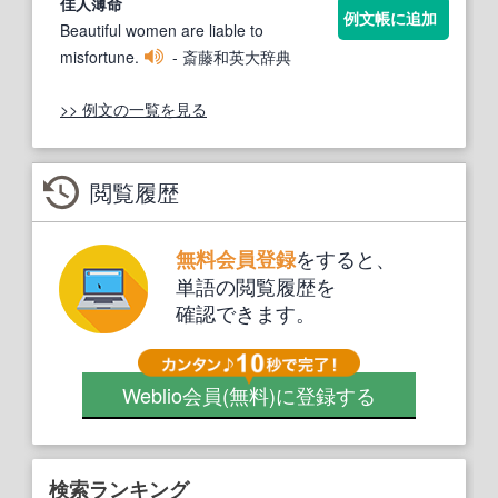
佳
人薄命
例文帳に追加
Beautiful women are liable to
misfortune.
- 斎藤和英大辞典
>> 例文の一覧を見る
閲覧履歴
をすると、
無料会員登録
単語の閲覧履歴を
確認できます。
Weblio会員
(無料)
に登録する
検索ランキング