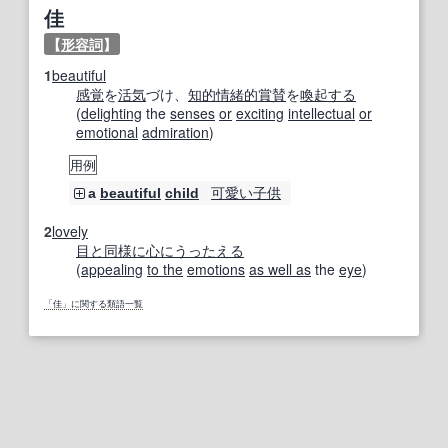
佳
【
形容詞
】
1
beautiful
感覚
を
活気
づけ、
知的
情緒的
賞賛
を
喚起する
(
delighting
the
senses
or
exciting
intellectual
or
emotional
admiration
)
用例
可愛い子
供
a
beautiful
child
2
lovely
目
と同様に
心に
うったえる
(
appealing
to the
emotions
as well as
the
eye
)
「佳」に関する類語一覧