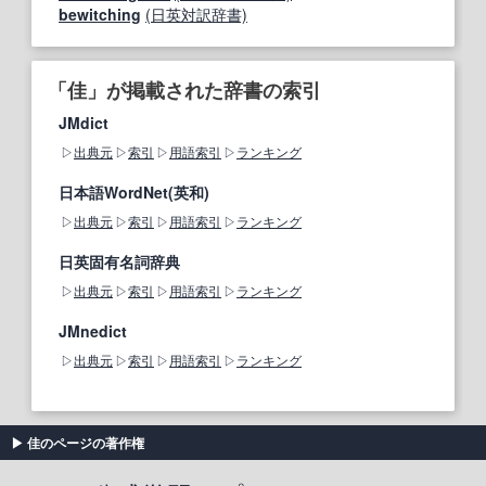
bewitching
(日英対訳辞書)
「佳」が掲載された辞書の索引
JMdict
出典元
索引
用語索引
ランキング
日本語WordNet(英和)
出典元
索引
用語索引
ランキング
日英固有名詞辞典
出典元
索引
用語索引
ランキング
JMnedict
出典元
索引
用語索引
ランキング
佳のページの著作権