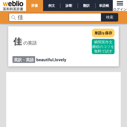
辞書
例文
診断
翻訳
単語帳
英和和英辞書
ログイン
単語
保存
を
佳
の英語
瞬間英作文
継続のコツを
無料で試す
英訳・英語
beautiful,lovely