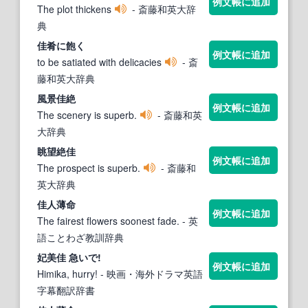
例文帳に追加
The plot thickens
- 斎藤和英大辞
典
佳
肴に飽く
例文帳に追加
to be satiated with delicacies
- 斎
藤和英大辞典
風景
佳
絶
例文帳に追加
The scenery is superb.
- 斎藤和英
大辞典
眺望絶
佳
例文帳に追加
The prospect is superb.
- 斎藤和
英大辞典
佳
人薄命
例文帳に追加
The fairest flowers soonest fade.
- 英
語ことわざ教訓辞典
妃美
佳
急いで!
例文帳に追加
Himika, hurry!
- 映画・海外ドラマ英語
字幕翻訳辞書