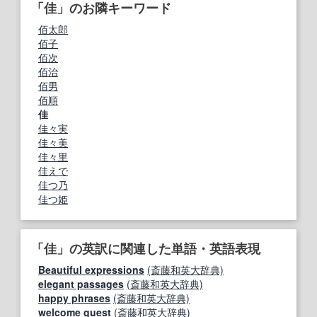
「佳」のお隣キーワード
佰太郎
佰子
佰次
佰治
佰男
佰順
佳
佳々実
佳々美
佳々里
佳えで
佳つ乃
佳つ姫
「佳」の英訳に関連した単語・英語表現
Beautiful expressions
(斎藤和英大辞典)
elegant passages
(斎藤和英大辞典)
happy phrases
(斎藤和英大辞典)
welcome guest
(斎藤和英大辞典)