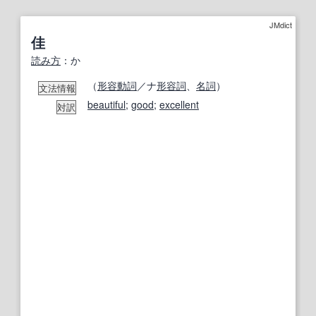
JMdict
佳
読み方
：か
（
形容動詞
／ナ
形容詞
、
名詞
）
文法情報
beautiful
;
good
;
excellent
対訳