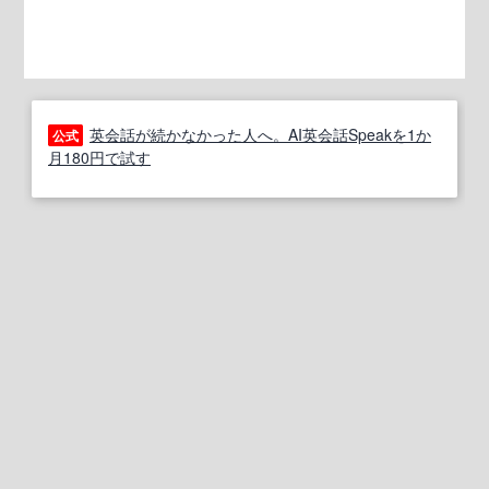
英会話が続かなかった人へ。AI英会話Speakを1か
公式
月180円で試す