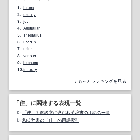
1.
house
2.
usually
3.
just
4.
Australian
5.
Thesaurus
6.
used in
7.
using
8.
various
9.
because
10.
industry
もっとランキングを見る
「佳」に関連する表現一覧
「佳」を解説文に含む和英辞書の用語の一覧
和英辞書の「佳」の用語索引