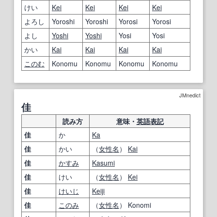
けい
Kei
Kei
Kei
Kei
よろし
Yoroshi
Yoroshi
Yorosi
Yorosi
よし
Yoshi
Yoshi
Yosi
Yosi
かい
Kai
Kai
Kai
Kai
このむ
Konomu
Konomu
Konomu
Konomu
JMnedict
佳
読み方
意味・
英語表記
佳
か
Ka
佳
かい
（
女性名
）
Kai
佳
かすみ
Kasumi
佳
けい
（
女性名
）
Kei
佳
けいじ
Keiji
佳
このみ
（
女性名
） Konomi