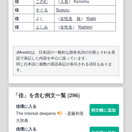
佳
このむ
（
人名
） Konomu
佳
すぐる
Suguru
佳
よし
（
女性名
、
姓
）
Yoshi
佳
よしみ
（
女性名
）
Yoshimi
JMnedictは、日本語の一般的な固有名詞の分類とそれを英
語で表記した内容を中心に扱っています。
同じ日本語に複数の英語表記が表示される項目もありま
す。
「佳」を含む例文一覧 (296)
佳
境に入る
例文帳に追加
The interest deepens
- 斎藤和英
大辞典
佳
境に入る