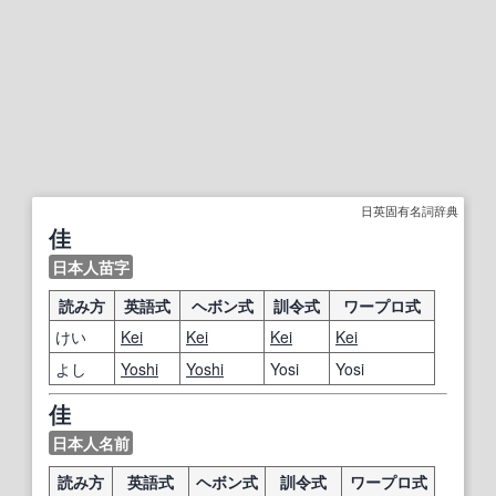
日英固有名詞辞典
佳
日本人苗字
読み方
英語式
ヘボン式
訓令式
ワープロ式
けい
Kei
Kei
Kei
Kei
よし
Yoshi
Yoshi
Yosi
Yosi
佳
日本人名前
読み方
英語式
ヘボン式
訓令式
ワープロ式