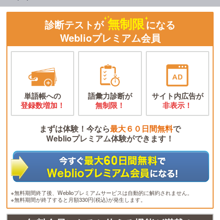
無制限
診断テストが
になる
Weblioプレミアム会員
単語帳への
語彙力診断が
サイト内広告が
登録数増加！
無制限！
非表示！
まずは体験！今なら
最大６０日間無料
で
Weblioプレミアム体験ができます！
※無料期間終了後、Weblioプレミアムサービスは自動的に解約されません。
※無料期間が終了すると月額330円(税込)が発生します。