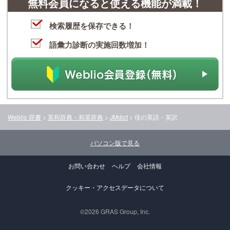
無料会員になると使える機能が満載！
検索履歴を保存できる！
語彙力診断の実施回数増加！
Weblio 辞書
>
英和辞典・和英辞典
>
JMdict
>
佳
の英語・英訳
パソコン版で見る
お問い合わせ
ヘルプ
会社情報
クッキー・アクセスデータについて
©2026 GRAS Group, Inc.