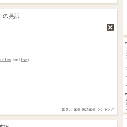
十」の英訳
of ten
and
five
)
出典元
索引
用語索引
ランキング