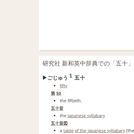
研究社 新和英中辞典での「五十
１
ごじゅう
五十
fifty
第
50
the fiftieth.
五十音
the
Japanese syllabary
五十音図
a
table
of the
Japanese syllabary
[th