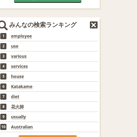
みんなの検索ランキング
employee
1
use
2
various
3
services
4
house
5
Katakame
6
diet
7
花火師
8
usually
9
Australian
10