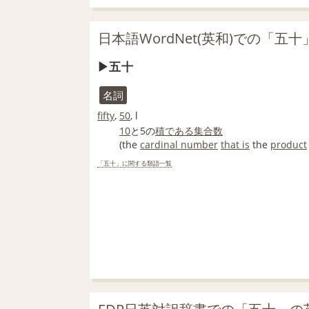
日本語WordNet(英和)での「五
五十
名詞
fifty
,
50
, l
10
と5の
積
である
集合
数
(the
cardinal number
that is
the
product
「五十」に関する類語一覧