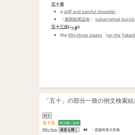
五十肩
a
stiff and painful shoulder
〈
肩関節
周辺
炎
〉
subacromial bursiti
五十三次
(
)
つぎ
the
fifty‐three stages
《
on the
Tokai
「五十」の部分一致の例文検索結
例文
五十
五
例文帳に追加
fifty-five
発音を聞く
- 斎藤和英大辞典