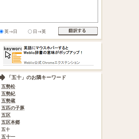
英→日
日→英
「五十」のお隣キーワード
五勢松
五勢紀
五勢蔵
五匹の子豚
五区
五区本郷
五十
五十一