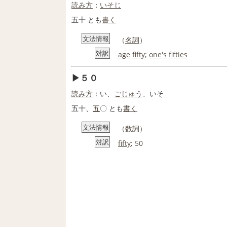
読み方
：
いそじ
五十 とも
書く
文法情報
（
名詞
）
対訳
age
fifty
;
one's
fifties
５０
読み方
：い、
ごじゅう
、いそ
五十、
五
〇 とも
書く
文法情報
（
数詞
）
対訳
fifty
; 50