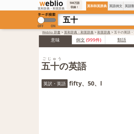
506万語
英和和英辞典
英語例文
英語
収録！
英和辞典・和英辞典
Weblio 辞書
>
英和辞典・和英辞典
>
和英辞典
>
五十の英語・
意味
例文
(999件)
類語
ごじゅう
五十の英語
fifty、50、l
英訳・英語