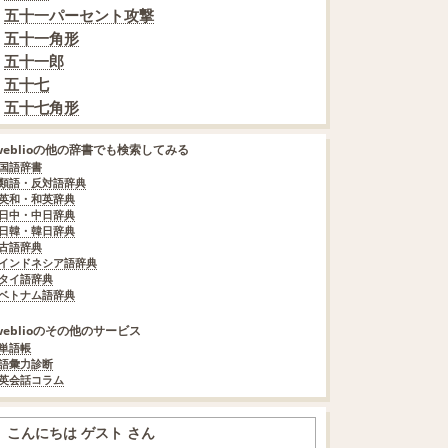
五十一パーセント攻撃
五十一角形
五十一郎
五十七
五十七角形
weblioの他の辞書でも検索してみる
国語辞書
類語・反対語辞典
英和・和英辞典
日中・中日辞典
日韓・韓日辞典
古語辞典
インドネシア語辞典
タイ語辞典
ベトナム語辞典
weblioのその他のサービス
単語帳
語彙力診断
英会話コラム
こんにちは ゲスト さん