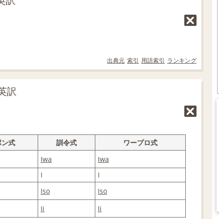
英訳
出典元
索引
用語索引
ランキング
英訳
ボン式
訓令式
ワープロ式
Iwa
Iwa
I
I
Iso
Iso
Ii
Ii