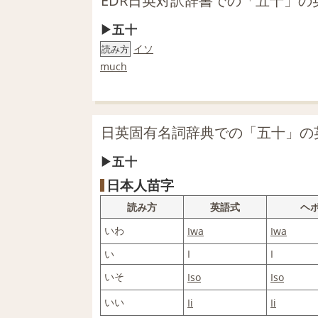
EDR日英対訳辞書での「五十」の
五十
イソ
読み方
much
日英固有名詞辞典での「五十」の
五十
日本人苗字
読み方
英語式
ヘ
いわ
Iwa
Iwa
い
I
I
いそ
Iso
Iso
いい
Ii
Ii