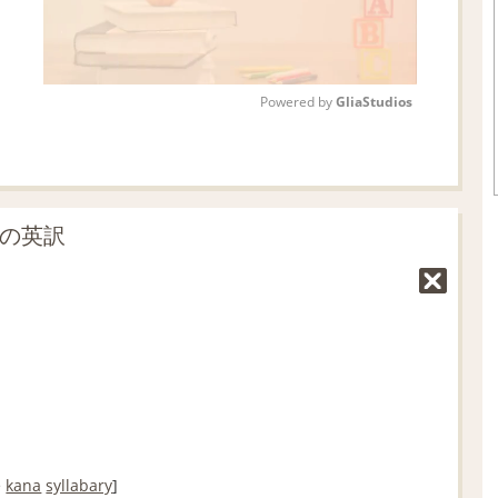
Powered by 
GliaStudios
M
u
t
」の英訳
e
e
kana
syllabary
]