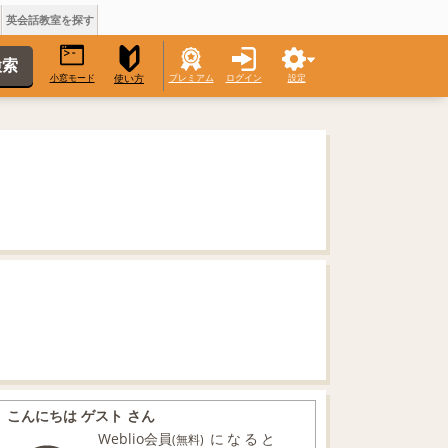
英会話教室を探す
小窓モード
プレミアム
ログイン
設定
使い方
こんにちは ゲスト さん
Weblio会員
になると
(無料)