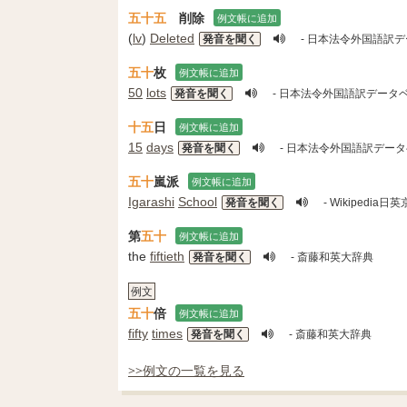
五十
五
削除
例文帳に追加
(
lv
)
Deleted
発音を聞く
- 日本法令外国語訳
五十
枚
例文帳に追加
50
lots
発音を聞く
- 日本法令外国語訳データ
十
五
日
例文帳に追加
15
days
発音を聞く
- 日本法令外国語訳デー
五十
嵐派
例文帳に追加
Igarashi
School
発音を聞く
- Wikipedi
第
五十
例文帳に追加
the
fiftieth
発音を聞く
- 斎藤和英大辞典
例文
五十
倍
例文帳に追加
fifty
times
発音を聞く
- 斎藤和英大辞典
>>例文の一覧を見る