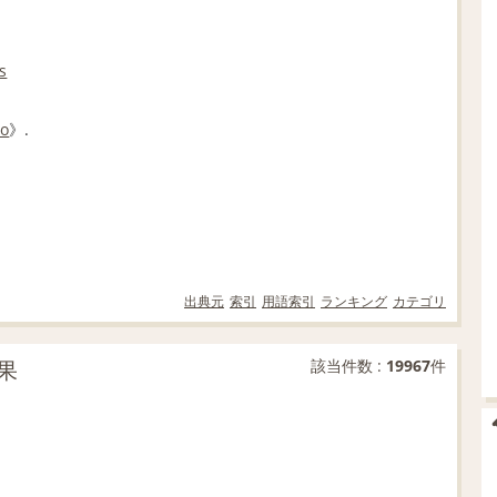
s
do
》.
出典元
索引
用語索引
ランキング
カテゴリ
果
該当件数 :
19967
件