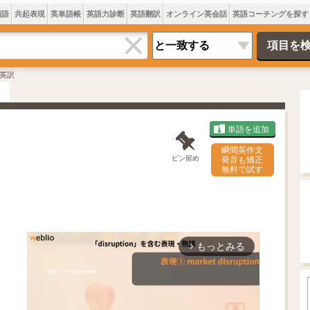
類語
共起表現
英単語帳
英語力診断
英語翻訳
オンライン英会話
英語コーチングを探す
英訳
単語を追加
瞬間英作文
ピン留め
発音も矯正
無料で試す
もっとみる
arrow_forward_ios