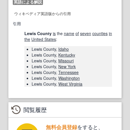
英語による解説
ウィキペディア英語版からの引用
引用
Lewis County
is
the
name
of
seven
counties
in
the
United States
:
Lewis County,
Idaho
Lewis County,
Kentucky
Lewis County,
Missouri
Lewis County,
New York
Lewis County,
Tennessee
Lewis County,
Washington
Lewis County,
West Virginia
閲覧履歴
をすると、
無料会員登録