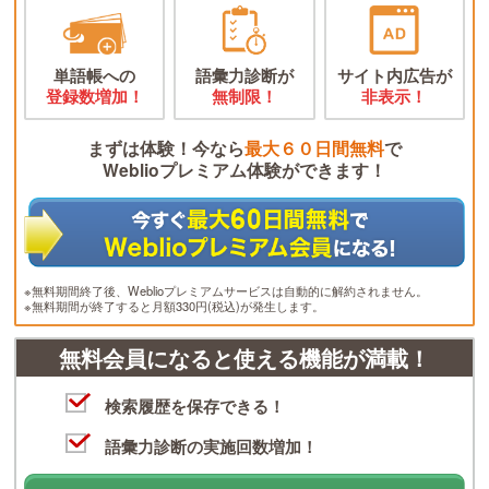
単語帳への
語彙力診断が
サイト内広告が
登録数増加！
無制限！
非表示！
まずは体験！今なら
最大６０日間無料
で
Weblioプレミアム体験ができます！
※無料期間終了後、Weblioプレミアムサービスは自動的に解約されません。
※無料期間が終了すると月額330円(税込)が発生します。
無料会員になると使える機能が満載！
検索履歴を保存できる！
語彙力診断の実施回数増加！