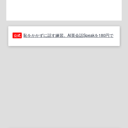
恥をかかずに話す練習。AI英会話Speakを180円で
公式