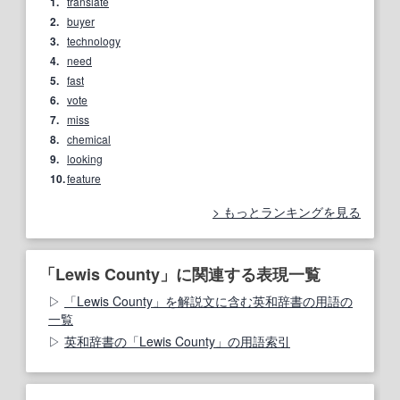
1.
translate
2.
buyer
3.
technology
4.
need
5.
fast
6.
vote
7.
miss
8.
chemical
9.
looking
10.
feature
もっとランキングを見る
「Lewis County」に関連する表現一覧
「Lewis County」を解説文に含む英和辞書の用語の
一覧
英和辞書の「Lewis County」の用語索引