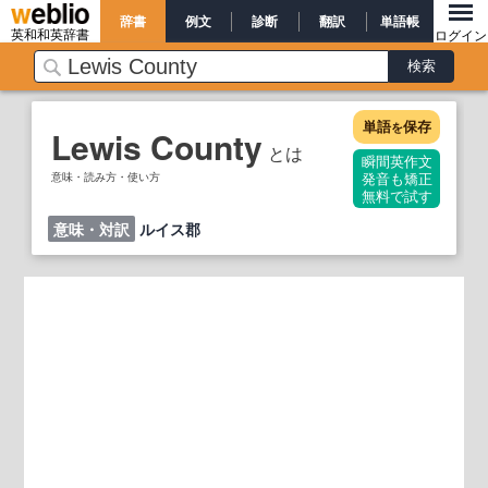
辞書
例文
診断
翻訳
単語帳
英和和英辞書
ログイン
単語
保存
を
Lewis County
とは
瞬間英作文
意味・読み方・使い方
発音も矯正
無料で試す
意味・対訳
ルイス郡