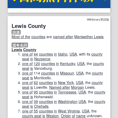
Wiktionary英語版
Lewis County
語源
Most of the
counties
are
named after
Meriwether Lewis
.
固有名詞
Lewis
County
one of
44
counties
in
Idaho
,
USA
, with its
county
seat
in
Nezperce
.
one of
120
counties
in
Kentucky
,
USA
, the
county
seat
is
Vanceburg
.
one of
114
counties
in
Missouri
,
USA
, the
county
seat
is
Monticello
.
one of
62
counties
in
New York
,
USA
, the
county
seat
is
Lowville
.
Named after
Morgan
Lewis.
one of
95
counties
in
Tennessee
,
USA
, the
county
seat
is
Hohenwald
.
one of
39
counties
in
Washington
USA
, the
county
seat
is
Chehalis
.
one of
55
counties
in
West Virginia
,
USA
, the
county seat
is
Weston
.
Origin
of
name
unknown.