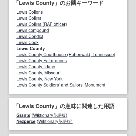
「Lewis County」のお隣キーワード
Lewis Collens
Lewis Collins
Lewis Collins (RAF officer)
Lewis compound
Lewis Condict
Lewis Cook
Lewis County
Lewis County Courthouse (Hohenwald, Tennessee)
Lewis County Fairgrounds
Lewis County, Idaho
Lewis County, Missouri
Lewis County, New York
Lewis County Soldiers' and Sailors' Monument
「Lewis County」の意味に関連した用語
Grants
(Wiktionary英語版)
Nezperce
(Wiktionary英語版)