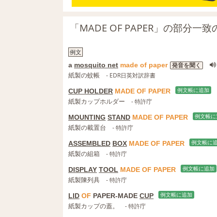
「MADE OF PAPER」の部分
例文
a
mosquito net
made
of
paper
発音を聞く
紙製の蚊帳
- EDR日英対訳辞書
CUP HOLDER
MADE
OF
PAPER
例文帳に追加
紙製カップホルダー
- 特許庁
MOUNTING
STAND
MADE
OF
PAPER
例文帳に
紙製の載置台
- 特許庁
ASSEMBLED
BOX
MADE
OF
PAPER
例文帳に
紙製の組箱
- 特許庁
DISPLAY
TOOL
MADE
OF
PAPER
例文帳に追加
紙製陳列具
- 特許庁
LID
OF
PAPER-MADE
CUP
例文帳に追加
紙製カップの蓋。
- 特許庁