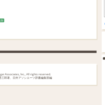
追加
ai Associates, Inc., All rights reserved.
秀三郎著、日外アソシエーツ辞書編集部編