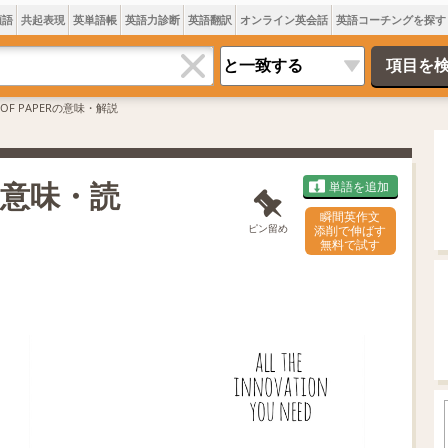
類語
共起表現
英単語帳
英語力診断
英語翻訳
オンライン英会話
英語コーチングを探す
 OF PAPERの意味・解説
は 意味・読
単語を追加
瞬間英作文
ピン留め
添削で伸ばす
無料で試す