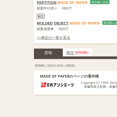
PARTITION
MADE
OF
PAPER
例文帳に追加
紙製中仕切り
- 特許庁
例文
MOLDED
OBJECT
MADE
OF
PAPER
例文帳に
紙製成形体
- 特許庁
>>例文の一覧を見る
意味
例文
(999件)
英和辞書の「MADE OF PAPER」の用語索引
MADE OF PAPERのページの著作権
Copyright (C) 1994- Nichig
「斎藤和英大辞典」斎藤