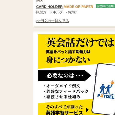
CARD HOLDER
MADE
OF
PAPER
例文帳に追加
紙製カードホルダ
- 特許庁
>>例文の一覧を見る