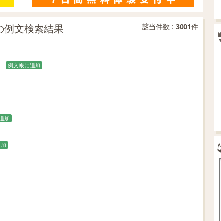
一致の例文検索結果
該当件数 :
3001
件
例文帳に追加
追加
追加