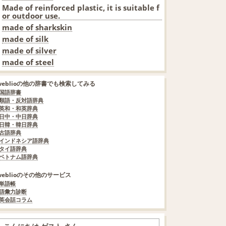
Made of reinforced plastic, it is suitable f
or outdoor use.
made of sharkskin
made of silk
made of silver
made of steel
weblioの他の辞書でも検索してみる
国語辞書
類語・反対語辞典
英和・和英辞典
日中・中日辞典
日韓・韓日辞典
古語辞典
インドネシア語辞典
タイ語辞典
ベトナム語辞典
weblioのその他のサービス
単語帳
語彙力診断
英会話コラム