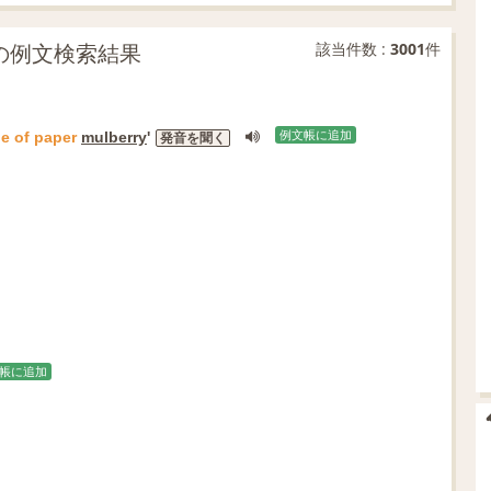
一致の例文検索結果
該当件数 :
3001
件
e
of
paper
mulberry
'
例文帳に追加
発音を聞く
帳に追加