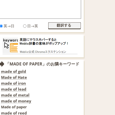
英→日
日→英
「MADE OF PAPER」のお隣キーワード
made of gold
Made of Hate
made of iron
made of lead
made of metal
made of money
Made of paper
made of reed