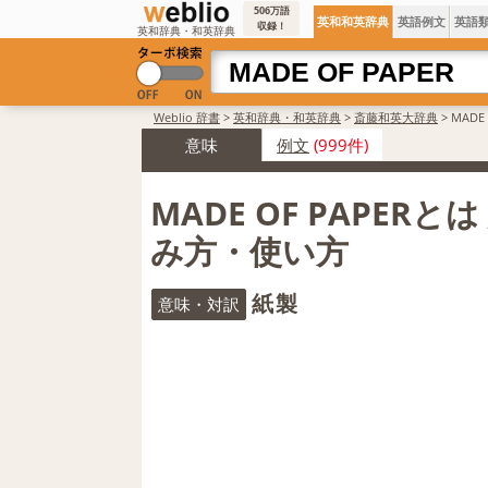
506万語
英和和英辞典
英語例文
英語
収録！
英和辞典・和英辞典
Weblio 辞書
>
英和辞典・和英辞典
>
斎藤和英大辞典
>
MADE
意味
例文
(999件)
MADE OF PAPERと
み方・使い方
紙製
意味・対訳