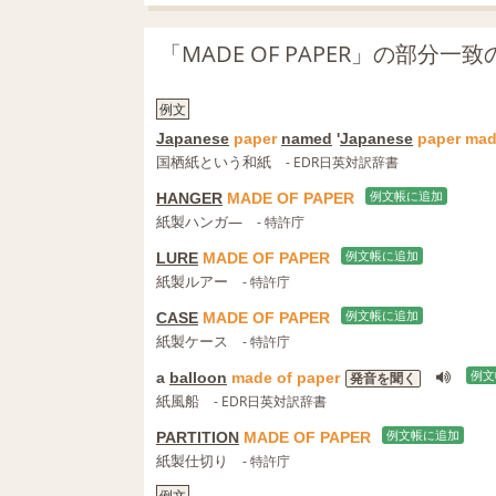
「MADE OF PAPER」の部分
例文
Japanese
paper
named
'
Japanese
paper
mad
国栖紙という和紙
- EDR日英対訳辞書
HANGER
MADE
OF
PAPER
例文帳に追加
紙製ハンガ—
- 特許庁
LURE
MADE
OF
PAPER
例文帳に追加
紙製ルアー
- 特許庁
CASE
MADE
OF
PAPER
例文帳に追加
紙製ケース
- 特許庁
a
balloon
made
of
paper
例文
発音を聞く
紙風船
- EDR日英対訳辞書
PARTITION
MADE
OF
PAPER
例文帳に追加
紙製仕切り
- 特許庁
例文