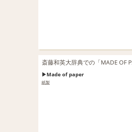
斎藤和英大辞典での「MADE OF P
Made of paper
紙製