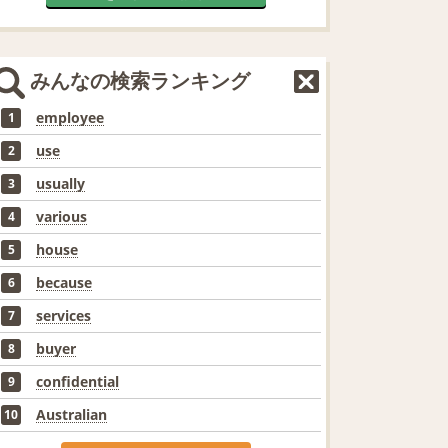
みんなの検索ランキング
employee
1
use
2
usually
3
various
4
house
5
because
6
services
7
buyer
8
confidential
9
Australian
10