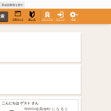
英会話教室を探す
小窓モード
プレミアム
ログイン
設定
使い方
こんにちは ゲスト さん
Weblio会員
になると
(無料)