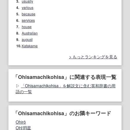
3.
usually
4.
various
5.
because
6.
services
7.
house
8.
Australian
9.
august
10.
Katakame
もっとランキングを見る
「Ohisamachikohisa」に関連する表現一覧
「Ohisamachikohisa」を解説文に含む英和辞書の用
語の一覧
「Ohisamachikohisa」のお隣キーワード
Ohirō
OH/IR星