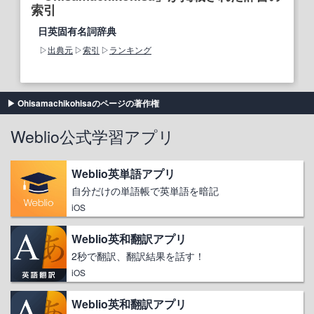
索引
日英固有名詞辞典
出典元
索引
ランキング
Ohisamachikohisaのページの著作権
Weblio公式学習アプリ
Weblio英単語アプリ
自分だけの単語帳で英単語を暗記
iOS
Weblio英和翻訳アプリ
2秒で翻訳、翻訳結果を話す！
iOS
Weblio英和翻訳アプリ