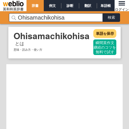
辞書
例文
診断
翻訳
単語帳
英和和英辞書
ログイン
Ohisamachikohisa
単語
保存
を
とは
瞬間英作文
継続のコツを
意味・読み方・使い方
無料で試す