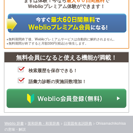
まずは体験！今なら
最大６０日間無料
で
Weblioプレミアム体験ができます！
※無料期間終了後、Weblioプレミアムサービスは自動的に解約されません。
※無料期間が終了すると月額330円(税込)が発生します。
無料会員になると使える機能が満載！
検索履歴を保存できる！
語彙力診断の実施回数増加！
Weblio 辞書
>
英和辞典・和英辞典
>
日英固有名詞辞典
>
Ohisamachikohisa
の意味・解説