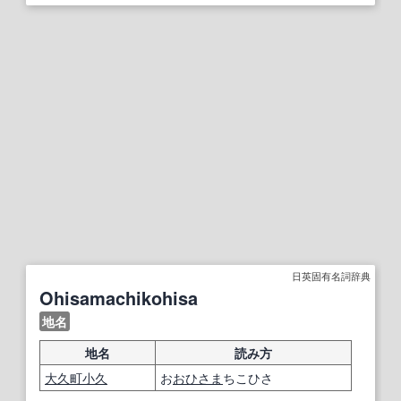
日英固有名詞辞典
Ohisamachikohisa
地名
地名
読み方
大
久
町
小
久
お
おひさま
ちこひさ