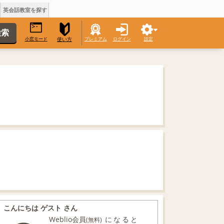
英会話教室を探す
小窓モード
プレミアム
ログイン
設定
使い方
こんにちは ゲスト さん
Weblio会員
になると
(無料)