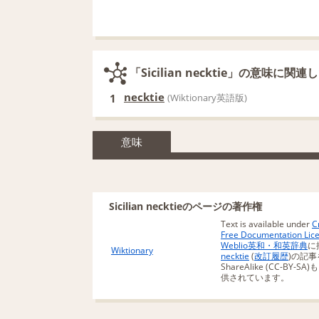
「Sicilian necktie」の意味に関
necktie
1
(Wiktionary英語版)
意味
Sicilian necktieのページの著作権
Text is available under
C
Free Documentation Lic
Weblio英和・和英辞典
に
Wiktionary
necktie
(
改訂履歴
)の記事を
ShareAlike (CC-BY-
供されています。