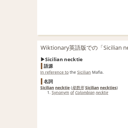
Wiktionary英語版での「Sicilian 
Sicilian necktie
語源
In reference to
the
Sicilian
Mafia.
名詞
Sicilian
necktie
(
複数形
Sicilian
neckties
)
Synonym
of
Colombian
necktie