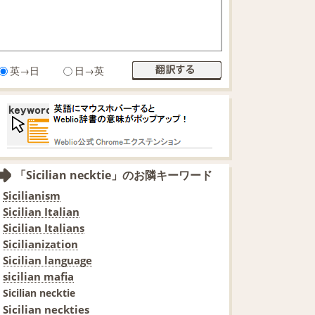
英→日
日→英
「Sicilian necktie」のお隣キーワード
Sicilianism
Sicilian Italian
Sicilian Italians
Sicilianization
Sicilian language
sicilian mafia
Sicilian necktie
Sicilian neckties