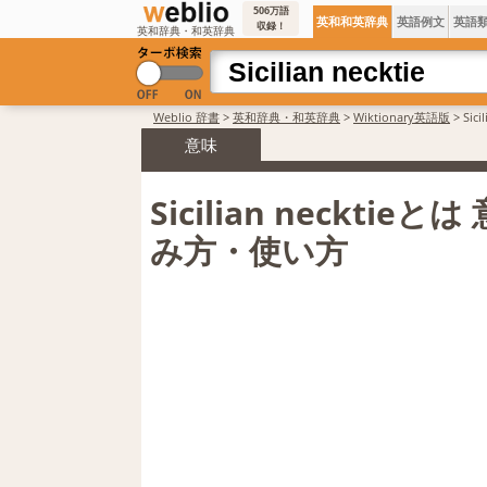
506万語
英和和英辞典
英語例文
英語
収録！
英和辞典・和英辞典
Weblio 辞書
>
英和辞典・和英辞典
>
Wiktionary英語版
>
Sic
意味
Sicilian necktieと
み方・使い方