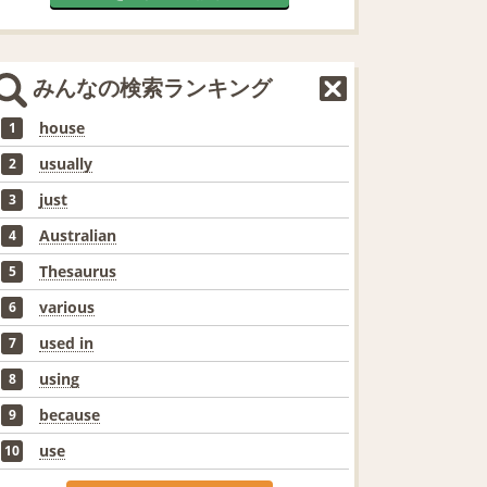
みんなの検索ランキング
house
1
usually
2
just
3
Australian
4
Thesaurus
5
various
6
used in
7
using
8
because
9
use
10