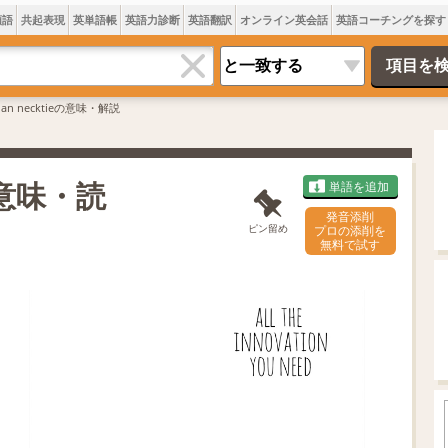
類語
共起表現
英単語帳
英語力診断
英語翻訳
オンライン英会話
英語コーチングを探す
ilian necktieの意味・解説
は 意味・読
単語を追加
発音添削
ピン留め
プロの添削を
無料で試す