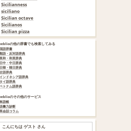
Sicilianness
siciliano
Sicilian octave
Sicilianos
Sicilian pizza
weblioの他の辞書でも検索してみる
国語辞書
類語・反対語辞典
英和・和英辞典
日中・中日辞典
日韓・韓日辞典
古語辞典
インドネシア語辞典
タイ語辞典
ベトナム語辞典
weblioのその他のサービス
単語帳
語彙力診断
英会話コラム
こんにちは ゲスト さん