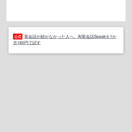
英会話が続かなかった人へ。AI英会話Speakを1か
公式
月180円で試す