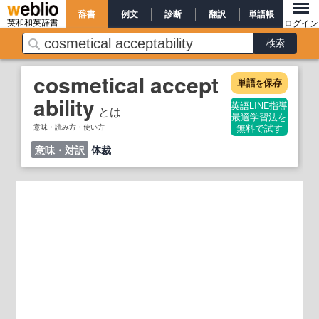
辞書
例文
診断
翻訳
単語帳
英和和英辞書
ログイン
cosmetical accept
単語
保存
を
ability
英語LINE指導
とは
最適学習法を
意味・読み方・使い方
無料で試す
意味・対訳
体裁