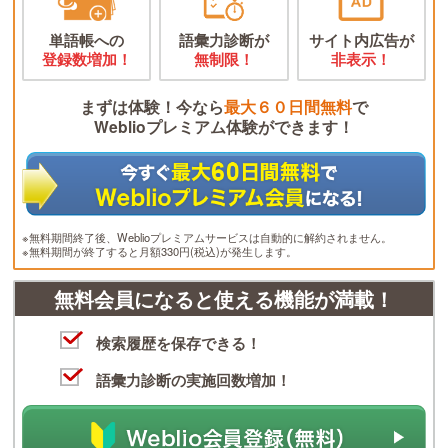
単語帳への
語彙力診断が
サイト内広告が
登録数増加！
無制限！
非表示！
まずは体験！今なら
最大６０日間無料
で
Weblioプレミアム体験ができます！
※無料期間終了後、Weblioプレミアムサービスは自動的に解約されません。
※無料期間が終了すると月額330円(税込)が発生します。
無料会員になると使える機能が満載！
検索履歴を保存できる！
語彙力診断の実施回数増加！