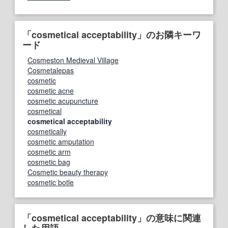
「cosmetical acceptability」のお隣キーワ
ード
Cosmeston Medieval Village
Cosmetalepas
cosmetic
cosmetic acne
cosmetic acupuncture
cosmetical
cosmetical acceptability
cosmetically
cosmetic amputation
cosmetic arm
cosmetic bag
Cosmetic beauty therapy
cosmetic botle
「cosmetical acceptability」の意味に関連