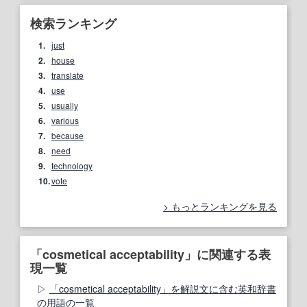
検索ランキング
1.
just
2.
house
3.
translate
4.
use
5.
usually
6.
various
7.
because
8.
need
9.
technology
10.
vote
もっとランキングを見る
「cosmetical acceptability」に関連する表
現一覧
「cosmetical acceptability」を解説文に含む英和辞書
の用語の一覧