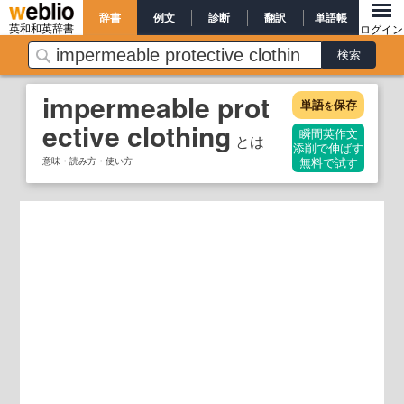
辞書
例文
診断
翻訳
単語帳
英和和英辞書
ログイン
impermeable prot
単語
保存
を
ective clothing
瞬間英作文
とは
添削で伸ばす
意味・読み方・使い方
無料で試す