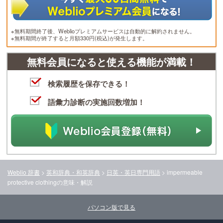
※無料期間終了後、Weblioプレミアムサービスは自動的に解約されません。
※無料期間が終了すると月額330円(税込)が発生します。
無料会員になると使える機能が満載！
検索履歴を保存できる！
語彙力診断の実施回数増加！
Weblio 辞書
>
英和辞典・和英辞典
>
日英・英日専門用語
>
impermeable
protective clothing
の意味・解説
パソコン版で見る