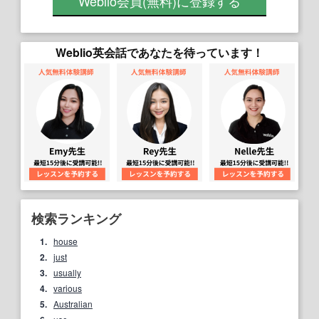
Weblio会員
(無料)
に登録する
Weblio英会話であなたを待っています！
検索ランキング
1.
house
2.
just
3.
usually
4.
various
5.
Australian