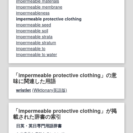
impermeable materials
impermeable membrane
impermeableness
impermeable protective clothing
impermeable seed
impermeable soil
impermeable strata
impermeable stratum
impermeable to
impermeable to water
「impermeable protective clothing」の意
味に関連した用語
wristlet
(Wiktionary英語版)
「impermeable protective clothing」が掲
載された辞書の索引
日英・英日専門用語辞書