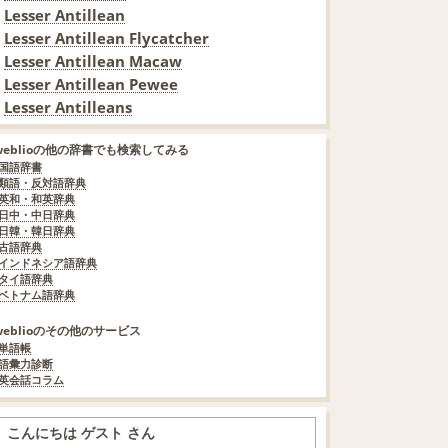
Lesser Antillean
Lesser Antillean Flycatcher
Lesser Antillean Macaw
Lesser Antillean Pewee
Lesser Antilleans
weblioの他の辞書でも検索してみる
国語辞書
類語・反対語辞典
英和・和英辞典
日中・中日辞典
日韓・韓日辞典
古語辞典
インドネシア語辞典
タイ語辞典
ベトナム語辞典
weblioのその他のサービス
単語帳
語彙力診断
英会話コラム
こんにちは ゲスト さん