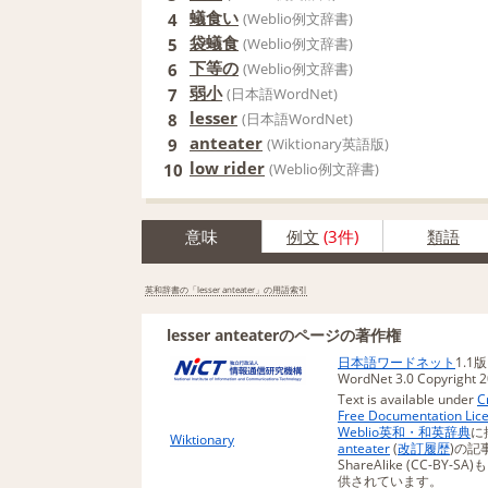
蟻食い
4
(Weblio例文辞書)
袋蟻食
5
(Weblio例文辞書)
下等の
6
(Weblio例文辞書)
弱小
7
(日本語WordNet)
lesser
8
(日本語WordNet)
anteater
9
(Wiktionary英語版)
low rider
10
(Weblio例文辞書)
意味
例文
(3件)
類語
英和辞書の「lesser anteater」の用語索引
lesser anteaterのページの著作権
日本語ワードネット
1.1
WordNet 3.0 Copyright 20
Text is available under
C
Free Documentation Lic
Weblio英和・和英辞典
に
Wiktionary
anteater
(
改訂履歴
)の記事
ShareAlike (CC-BY-
供されています。