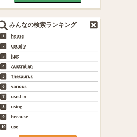
みんなの検索ランキング
house
1
usually
2
just
3
Australian
4
Thesaurus
5
various
6
used in
7
using
8
because
9
use
10