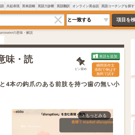
類語
共起表現
英単語帳
英語力診断
英語翻訳
オンライン英会話
英語コーチングを探す
er anteaterの意味・解説
は 意味・読
単語を追加
瞬間英作文
ピン留め
添削で伸ばす
無料で試す
と4本の鈎爪のある前肢を持つ歯の無い小
もっとみる
arrow_forward_ios