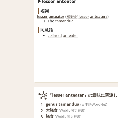
lesser anteater
名詞
lesser
anteater
‎(
複数形
lesser
anteaters
)
The
tamandua
.
同意語
collared
anteater
「lesser anteater」の意味に関連
genus tamandua
1
(日本語WordNet)
大蟻食
2
(Weblio例文辞書)
蟻食
3
(Weblio例文辞書)