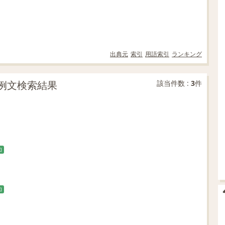
出典元
索引
用語索引
ランキング
致の例文検索結果
該当件数 :
3
件
加
加