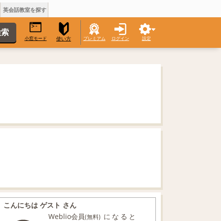
英会話教室を探す
小窓モード
プレミアム
ログイン
設定
使い方
こんにちは ゲスト さん
Weblio会員
になると
(無料)