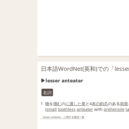
日本語WordNet(英和)での「lesser
lesser anteater
名詞
1
物
を
掴む
の
に適した
尾
と4
本の
鈎爪
のある
前肢
(
small
toothless
anteater
with
prehensile
ta
「lesser anteater」に関する類語一覧