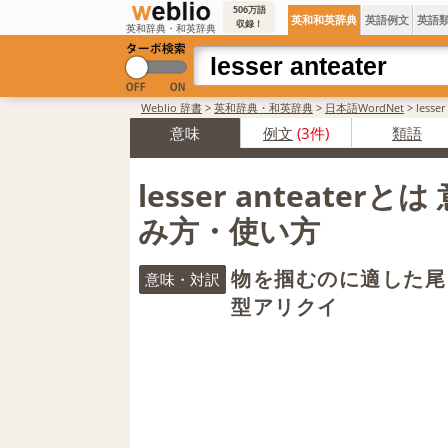
506万語
英和和英辞典
英語例文
英語
収録！
英和辞典・和英辞典
Weblio 辞書
>
英和辞典・和英辞典
>
日本語WordNet
>
less
意味
例文
(3件)
類語
lesser anteaterと
み方・使い方
物を掴むのに適した尾
意味・対訳
型アリクイ