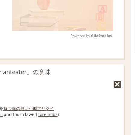
Powered by 
GliaStudios
M
u
t
 anteater」の意味
e
を
持つ
歯の
無い
小型
アリクイ
il
and four-clawed
forelimbs
)