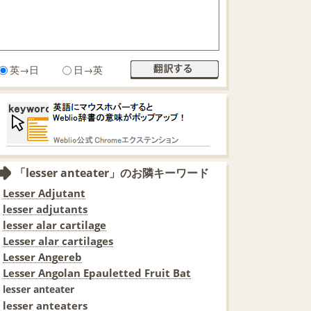
英→日
日→英
「lesser anteater」のお隣キーワード
Lesser Adjutant
lesser adjutants
lesser alar cartilage
Lesser alar cartilages
Lesser Angereb
Lesser Angolan Epauletted Fruit Bat
lesser anteater
lesser anteaters