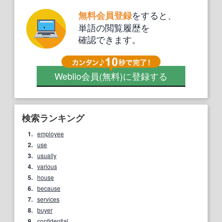
をすると、
無料会員登録
単語の閲覧履歴を
確認できます。
Weblio会員
(無料)
に登録する
検索ランキング
1.
employee
2.
use
3.
usually
4.
various
5.
house
6.
because
7.
services
8.
buyer
9.
confidential