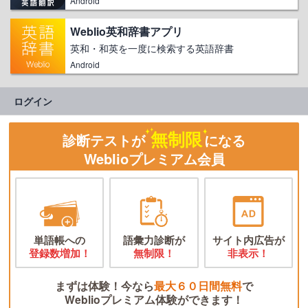
Android
Weblio英和辞書アプリ
英和・和英を一度に検索する英語辞書
Android
ログイン
無制限
診断テストが
になる
Weblioプレミアム会員
単語帳への
語彙力診断が
サイト内広告が
登録数増加！
無制限！
非表示！
まずは体験！今なら
最大６０日間無料
で
Weblioプレミアム体験ができます！