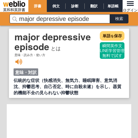
辞書
例文
診断
翻訳
単語帳
英和和英辞書
ログイン
major depressive
単語
保存
を
episode
瞬間英作文
とは
LINE学習管理
意味・読み方・使い方
無料で試す
意味・対訳
伝統的な症状（快感消失、無気力、睡眠障害、意気消
沈、抑鬱思考、自己否定、時に自殺未遂）を示し、器質
的機能不全の見られない抑鬱状態