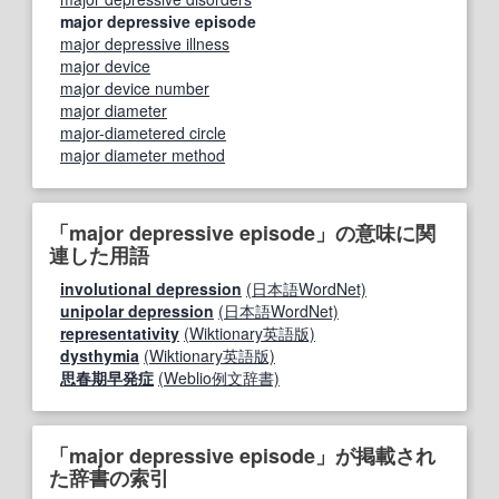
major depressive episode
major depressive illness
major device
major device number
major diameter
major-diametered circle
major diameter method
「major depressive episode」の意味に関
連した用語
involutional depression
(日本語WordNet)
unipolar depression
(日本語WordNet)
representativity
(Wiktionary英語版)
dysthymia
(Wiktionary英語版)
思春期早発症
(Weblio例文辞書)
「major depressive episode」が掲載され
た辞書の索引