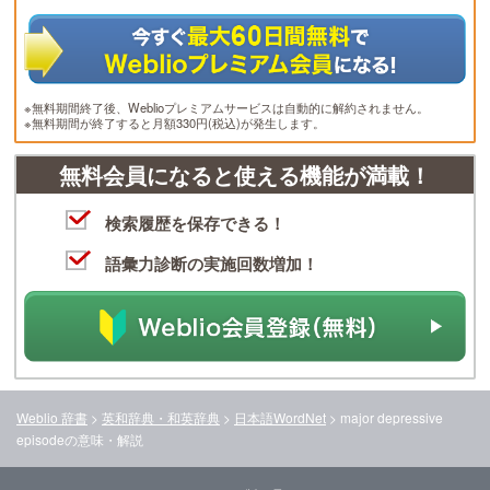
※無料期間終了後、Weblioプレミアムサービスは自動的に解約されません。
※無料期間が終了すると月額330円(税込)が発生します。
無料会員になると使える機能が満載！
検索履歴を保存できる！
語彙力診断の実施回数増加！
Weblio 辞書
>
英和辞典・和英辞典
>
日本語WordNet
>
major depressive
episode
の意味・解説