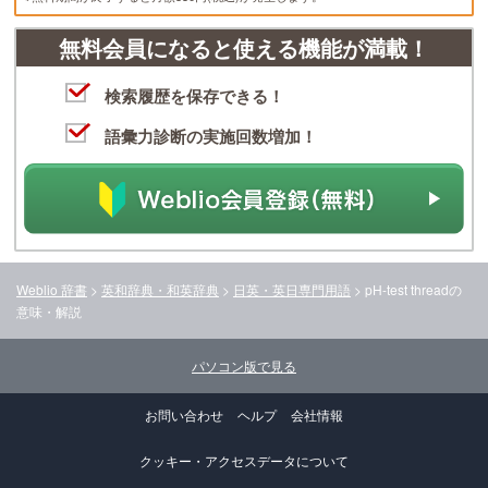
無料会員になると使える機能が満載！
検索履歴を保存できる！
語彙力診断の実施回数増加！
Weblio 辞書
>
英和辞典・和英辞典
>
日英・英日専門用語
>
pH-test thread
の
意味・解説
パソコン版で見る
お問い合わせ
ヘルプ
会社情報
クッキー・アクセスデータについて