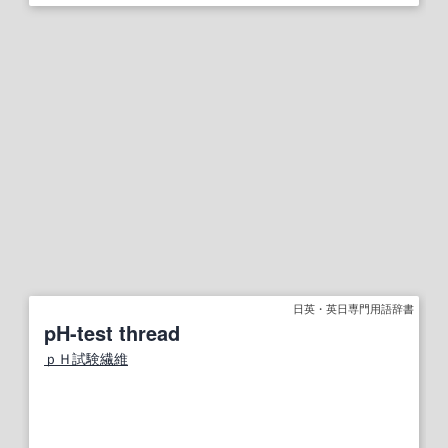
日英・英日専門用語辞書
pH-test thread
ｐＨ
試験
繊維