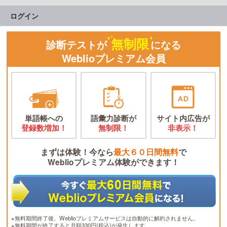
ログイン
無制限
診断テストが
になる
Weblioプレミアム会員
単語帳への
語彙力診断が
サイト内広告が
登録数増加！
無制限！
非表示！
まずは体験！今なら
最大６０日間無料
で
Weblioプレミアム体験ができます！
※無料期間終了後、Weblioプレミアムサービスは自動的に解約されません。
※無料期間が終了すると月額330円(税込)が発生します。