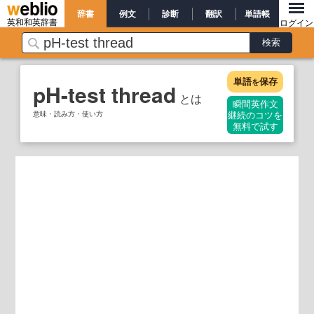
辞書
例文
診断
翻訳
単語帳
英和和英辞書
ログイン
単語
保存
を
pH-test thread
とは
瞬間英作文
意味・読み方・使い方
継続のコツを
無料で試す