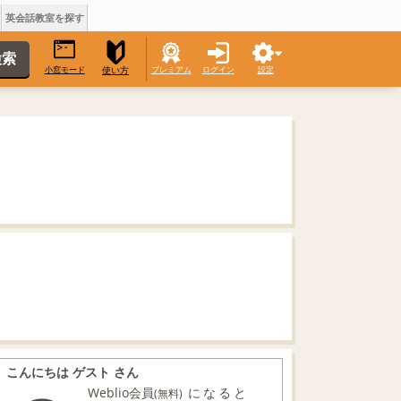
英会話教室を探す
小窓モード
プレミアム
ログイン
設定
使い方
こんにちは ゲスト さん
Weblio会員
になると
(無料)