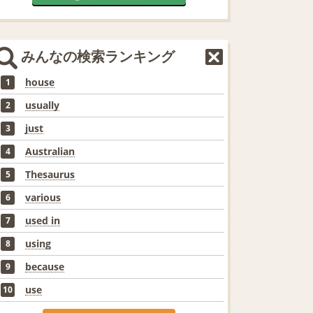
みんなの検索ランキング
house
1
usually
2
just
3
Australian
4
Thesaurus
5
various
6
used in
7
using
8
because
9
use
10