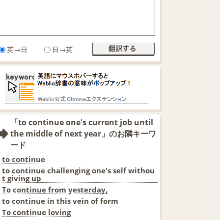
英→日
日→英
「to continue one's current job until
the middle of next year」のお隣キーワ
ード
to continue
to continue challenging one's self withou
t giving up
To continue from yesterday,
to continue in this vein of form
To continue loving