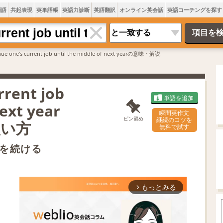
類語
共起表現
英単語帳
英語力診断
英語翻訳
オンライン英会話
英語コーチングを探す
inue one's current job until the middle of next yearの意味・解説
rrent job
単語を追加
next year
瞬間英作文
ピン留め
継続のコツを
使い方
無料で試す
を続ける
もっとみる
arrow_forward_ios