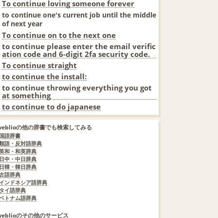
To continue loving someone forever
to continue one's current job until the middle
of next year
To continue on to the next one
to continue please enter the email verific
ation code and 6-digit 2fa security code.
To continue straight
to continue the install:
to continue throwing everything you got
at something
to continue to do japanese
weblioの他の辞書でも検索してみる
国語辞書
類語・反対語辞典
英和・和英辞典
日中・中日辞典
日韓・韓日辞典
古語辞典
インドネシア語辞典
タイ語辞典
ベトナム語辞典
weblioのその他のサービス