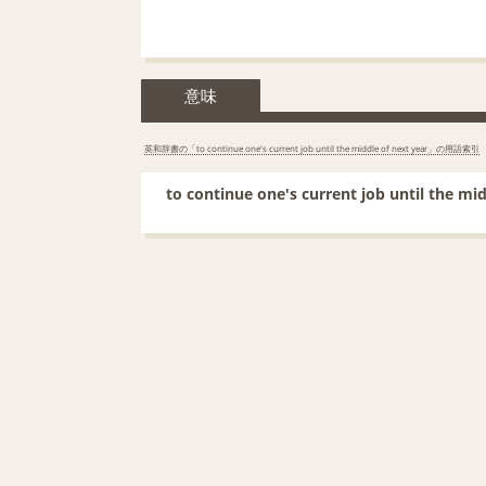
意味
英和辞書の「to continue one's current job until the middle of next year」の用語索引
to continue one's current job until th