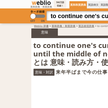
506万語
英和和英辞典
英語例文
英語
収録！
英和辞典・和英辞典
Weblio 辞書
>
英和辞典・和英辞典
>
英語表現辞典
>
to cont
意味
to continue one's cu
until the middle of 
とは 意味・読み方・
来年半ばまで今の仕事
意味・対訳