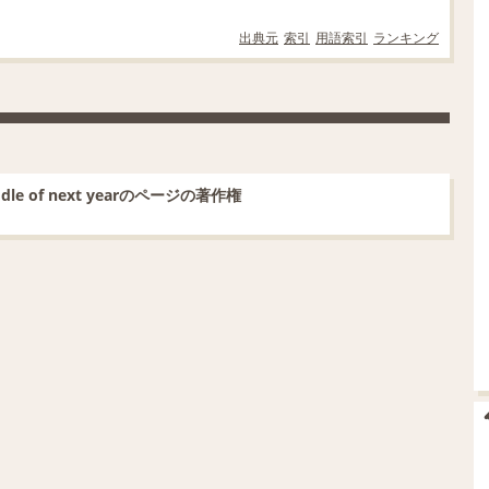
出典元
索引
用語索引
ランキング
e middle of next yearのページの著作権