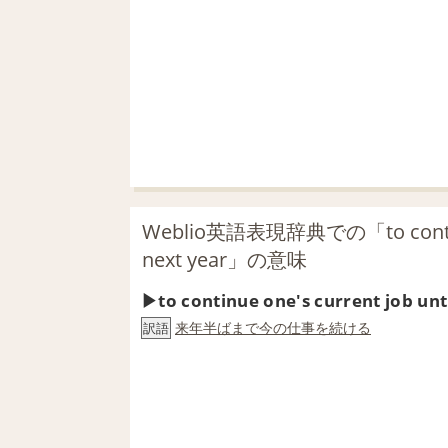
Weblio英語表現辞典での「to continue o
next year」の意味
to continue one's current job unt
来年半ばまで今の仕事を続ける
訳語