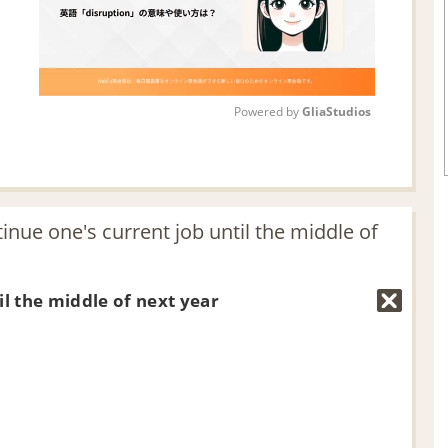
Powered by 
GliaStudios
M
u
t
ne's current job until the middle of
e
il the middle of next year