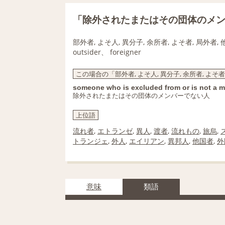
「除外されたまたはその団体のメ
部外者, よそ人, 異分子, 余所者, よそ者, 局外者,
outsider、 foreigner
この場合の「部外者, よそ人, 異分子, 余所者, よそ者
someone who is excluded from or is not a 
除外されたまたはその団体のメンバーでない人
上位語
流れ者
,
エトランゼ
,
異人
,
渡者
,
流れもの
,
旅烏
,
トランジェ
,
外人
,
エイリアン
,
異邦人
,
他国者
,
外
意味
類語