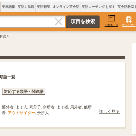
英単語帳
英語力診断
英語翻訳
オンライン英会話
英語コーチングを探す
英会話教室
小窓モード
プレミアム
解説
>
類語一覧
対応する類語・関連語
部外者, よそ人, 異分子, 余所者, よそ者, 局外者, 他所
詳しく見る
者,
アウトサイダー
, 余所人