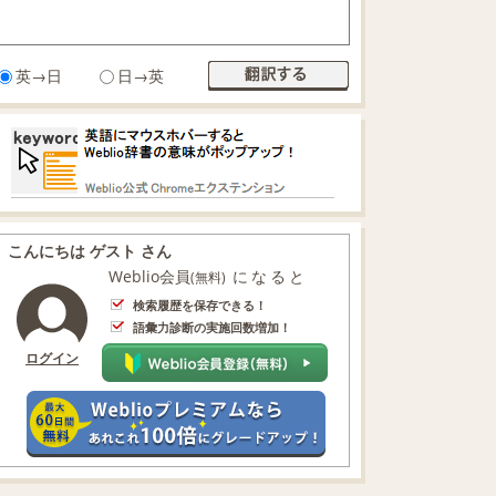
英→日
日→英
こんにちは ゲスト さん
Weblio会員
になると
(無料)
検索履歴を保存できる！
語彙力診断の実施回数増加！
ログイン