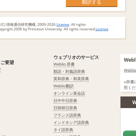
版 (C) 情報通信研究機構, 2009-2026
License
. All rights
yright 2006 by Princeton University. All rights reserved.
License
ウェブリオのサービス
We
・ご要望
Weblio 辞書
せ
Web
類語・対義語辞典
英和辞典・和英辞典
※辞書
Weblio翻訳
照くだ
オンライン英会話
日中中日辞典
W
日韓韓日辞典
フランス語辞典
インドネシア語辞典
タイ語辞典