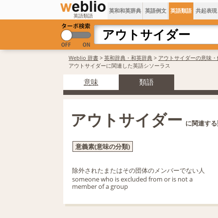
英和和英辞典
英語例文
英語類語
共起表現
英語類語
Weblio 辞書
>
英和辞典・和英辞典
>
アウトサイダーの意味・
アウトサイダーに関連した英語シソーラス
意味
類語
アウトサイダー
に関連する
意義素(意味の分類)
除外されたまたはその団体のメンバーでない人
someone who is excluded from or is not a
member of a group