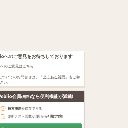
blioへのご意見をお待ちしております
lioへのご意見はこちら
についてのお問合せは、「
よくある質問
」もご参
さい。
eblio会員
なら便利機能が満載!
(無料)
検索履歴
を保存できる
診断テスト回数が2回から
4回に増加