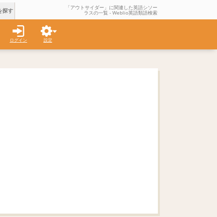
「アウトサイダー」に関連した英語シソー
を探す
ラスの一覧 - Weblio英語類語検索
ログイン
設定