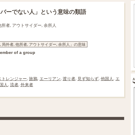
ンバーでない人」という意味の類語
 他所者, アウトサイダー, 余所人
, 局外者, 他所者, アウトサイダー, 余所人」の意味
member of a group
ストレンジャー
,
旅鴉
,
エーリアン
,
渡り者
,
見ず知らず
,
他国人
,
エ
国人
,
流者
,
外来者