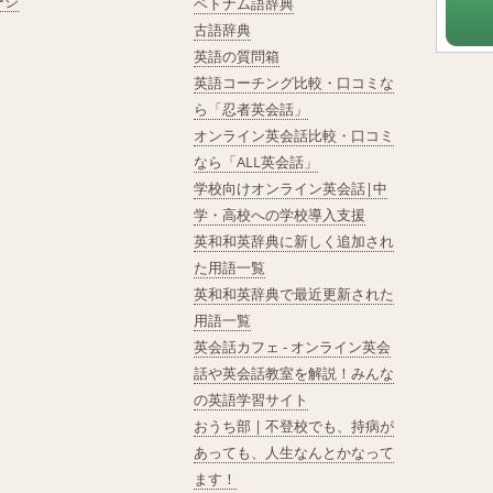
ージ
ベトナム語辞典
古語辞典
英語の質問箱
英語コーチング比較・口コミな
ら「忍者英会話」
オンライン英会話比較・口コミ
なら「ALL英会話」
学校向けオンライン英会話|中
学・高校への学校導入支援
英和和英辞典に新しく追加され
た用語一覧
英和和英辞典で最近更新された
用語一覧
英会話カフェ - オンライン英会
話や英会話教室を解説！みんな
の英語学習サイト
おうち部 | 不登校でも、持病が
あっても、人生なんとかなって
ます！