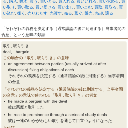
る
,
購入
,
購求
,
買う
,
買いとる
,
買入れる
,
買いいれる
,
買い求める
,
買
い取り
,
買い取る
,
買い受ける
,
買い出し
,
買いこむ
,
買取
,
買取る
,
買
い込む
,
捌く
,
売りわたす
,
売渡す
,
売る
,
鬻ぐ
,
販売
,
売却
,
譲る
「それぞれの義務を決定する（通常議論の後に到達する）当事者間の
合意」という意味の類語
取引, 取り引き
deal、 bargain
この場合の「取引, 取り引き」の意味
an agreement between parties (usually arrived at after
discussion) fixing obligations of each
それぞれの義務を決定する（通常議論の後に到達する）当事者間
の合意
「それぞれの義務を決定する（通常議論の後に到達する）当事者間
の合意」の意味で使われる「取引, 取り引き」の例文
he made a bargain with the devil
彼は悪魔と取引した
he rose to prominence through a series of shady deals
彼は一連のいかがわしい取引を通じて目立つようになった