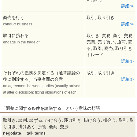
詳細
商売を行う
取引, 取り引き
詳細
conduct business
取引に携わる
取引き, 貿易, 商う, 交易,
売買, 売り買い, 通商, 売
engage in the trade of
る, 取引, 商売, 取り引き,
トレード
詳細
それぞれの義務を決定する（通常議論の
取引, 取り引き
後に到達する）当事者間の合意
詳細
an agreement between parties (usually arrived
at after discussion) fixing obligations of each
「調整に関する条件を論議する」という意味の類語
取引き, 談判, 談ずる, かけ合う, 駆け引き, 掛け合う, 掛合う, 取引, 取
り引き, 掛けあう, 折衝, 会商, 交渉
negotiate、 talk terms