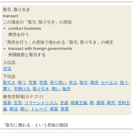
取引, 取り引き
transact
この場合の「取引, 取り引き」の意味
conduct business
商売を行う
「商売を行う」の意味で使われる「取引, 取り引き」の例文
transact with foreign governments
外国政府と取引する
上位語
交流
下位語
取引き
,
商う
,
営業
,
売買
,
売り買い
,
売る
,
取引
,
商売
,
セールス
,
扱う
,
鬻ぐ
,
手懸ける
,
取り引き
,
商い
,
販売
被包含領域(カテゴリ)
貿易
,
互市
,
コマーシャリズム
,
交易
,
商業主義
,
商
,
通商
,
商売
,
営利主
義
,
商法
,
商い
,
トレード
,
商業
,
商賈
「取引に携わる」という意味の類語