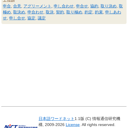
上位語
申合
,
合意
,
アグリーメント
,
申し合わせ
,
申合せ
,
協約
,
取り決め
,
取
極め
,
取決め
,
申合わせ
,
取決
,
契約
,
取り極め
,
約定
,
約束
,
申しあわ
せ
,
申し合せ
,
協定
,
議定
日本語ワードネット
1.1版 (C) 情報通信研究機
構, 2009-2026
License
. All rights reserved.