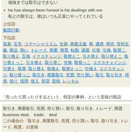
彼抜きでは取引はできない
he has always been honest is his dealings with me
私との取引は、彼はいつも正直にやってくれている
上位語
集団行動
下位語
貿易
,
互市
,
コマーシャリズム
,
交易
,
商業主義
,
商
,
通商
,
商売
,
営利主
義
,
商法
,
商い
,
トレード
,
商業
,
商賈
,
転勤
,
譲渡
,
引替
,
引換
,
取替こ
,
取り換え
,
互換
,
イクスチェンジ
,
取替えこ
,
引き替え
,
取り替えこ
,
取
り替えっこ
,
引き換え
,
取り替こ
,
交換
,
取替っこ
,
エクスチェインジ
,
引替え
,
取替
,
取り替え
,
取換え
,
取替えっこ
,
引換え
,
エクスチェン
ジ
,
取り替っこ
,
取引き
,
商業取引
,
売買
,
売り買い
,
取引
,
取り引き
,
拝
借
,
借り
,
借用
,
借入
,
賃貸
,
賃借
,
レンタル
「売ったり買ったりするという、特定の事例」という意味の類語
取引き, 商業取引, 売買, 売り買い, 取引, 取り引き, トレード, 商賈
business deal、 trade、 deal
この場合の「取引き, 商業取引, 売買, 売り買い, 取引, 取り引き, トレ
ード, 商賈」の意味