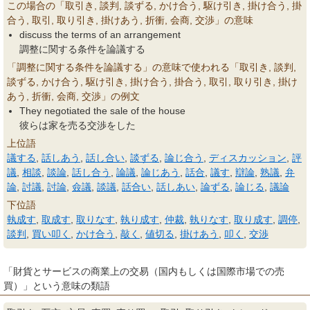
この場合の「取引き, 談判, 談ずる, かけ合う, 駆け引き, 掛け合う, 掛
合う, 取引, 取り引き, 掛けあう, 折衝, 会商, 交渉」の意味
discuss the terms of an arrangement
調整に関する条件を論議する
「調整に関する条件を論議する」の意味で使われる「取引き, 談判,
談ずる, かけ合う, 駆け引き, 掛け合う, 掛合う, 取引, 取り引き, 掛け
あう, 折衝, 会商, 交渉」の例文
They negotiated the sale of the house
彼らは家を売る交渉をした
上位語
議する
,
話しあう
,
話し合い
,
談ずる
,
論じ合う
,
ディスカッション
,
評
議
,
相談
,
談論
,
話し合う
,
論議
,
論じあう
,
話合
,
議す
,
辯論
,
熟議
,
弁
論
,
討議
,
討論
,
僉議
,
談議
,
話合い
,
話しあい
,
論ずる
,
論じる
,
議論
下位語
執成す
,
取成す
,
取りなす
,
執り成す
,
仲裁
,
執りなす
,
取り成す
,
調停
,
談判
,
買い叩く
,
かけ合う
,
敲く
,
値切る
,
掛けあう
,
叩く
,
交渉
「財貨とサービスの商業上の交易（国内もしくは国際市場での売
買）」という意味の類語