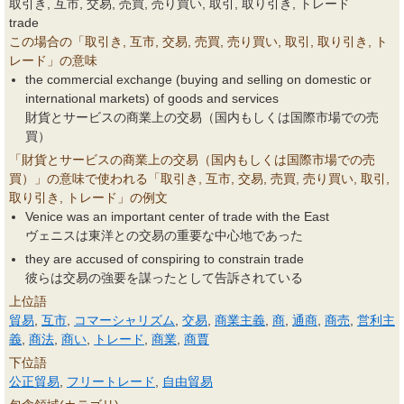
取引き, 互市, 交易, 売買, 売り買い, 取引, 取り引き, トレード
trade
この場合の「取引き, 互市, 交易, 売買, 売り買い, 取引, 取り引き, ト
レード」の意味
the commercial exchange (buying and selling on domestic or
international markets) of goods and services
財貨とサービスの商業上の交易（国内もしくは国際市場での売
買）
「財貨とサービスの商業上の交易（国内もしくは国際市場での売
買）」の意味で使われる「取引き, 互市, 交易, 売買, 売り買い, 取引,
取り引き, トレード」の例文
Venice was an important center of trade with the East
ヴェニスは東洋との交易の重要な中心地であった
they are accused of conspiring to constrain trade
彼らは交易の強要を謀ったとして告訴されている
上位語
貿易
,
互市
,
コマーシャリズム
,
交易
,
商業主義
,
商
,
通商
,
商売
,
営利主
義
,
商法
,
商い
,
トレード
,
商業
,
商賈
下位語
公正貿易
,
フリートレード
,
自由貿易