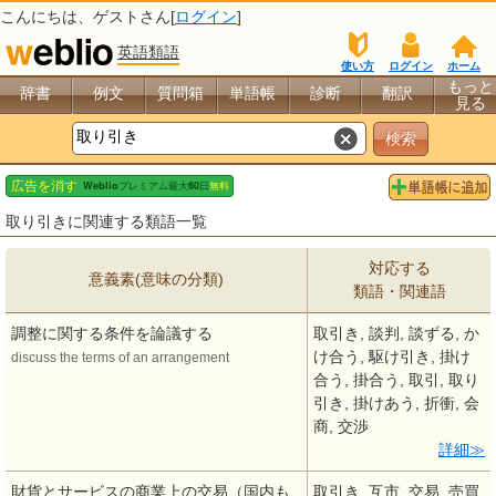
こんにちは、
ゲスト
さん[
ログイン
]
英語類語
使い方
ログイン
ホーム
もっと
辞書
例文
質問箱
単語帳
診断
翻訳
見る
取り引きに関連する類語一覧
対応する
意義素(意味の分類)
類語・関連語
調整に関する条件を論議する
取引き, 談判, 談ずる, か
け合う, 駆け引き, 掛け
discuss the terms of an arrangement
合う, 掛合う, 取引, 取り
引き, 掛けあう, 折衝, 会
商, 交渉
詳細
財貨とサービスの商業上の交易（国内も
取引き, 互市, 交易, 売買,