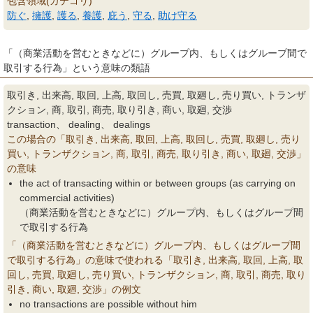
包含領域(カテゴリ)
防ぐ
,
擁護
,
護る
,
養護
,
庇う
,
守る
,
助け守る
「（商業活動を営むときなどに）グループ内、もしくはグループ間で
取引する行為」という意味の類語
取引き, 出来高, 取回, 上高, 取回し, 売買, 取廻し, 売り買い, トランザ
クション, 商, 取引, 商売, 取り引き, 商い, 取廻, 交渉
transaction、 dealing、 dealings
この場合の「取引き, 出来高, 取回, 上高, 取回し, 売買, 取廻し, 売り
買い, トランザクション, 商, 取引, 商売, 取り引き, 商い, 取廻, 交渉」
の意味
the act of transacting within or between groups (as carrying on
commercial activities)
（商業活動を営むときなどに）グループ内、もしくはグループ間
で取引する行為
「（商業活動を営むときなどに）グループ内、もしくはグループ間
で取引する行為」の意味で使われる「取引き, 出来高, 取回, 上高, 取
回し, 売買, 取廻し, 売り買い, トランザクション, 商, 取引, 商売, 取り
引き, 商い, 取廻, 交渉」の例文
no transactions are possible without him