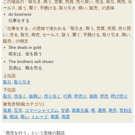
この場合の「取引き, 商う, 営業, 売買, 売り買い, 売る, 取引, 商売, セ
ールス, 扱う, 鬻ぐ, 手懸ける, 取り引き, 商い, 販売」の意味
do business
仕事をする
「仕事をする」の意味で使われる「取引き, 商う, 営業, 売買, 売り買
い, 売る, 取引, 商売, セールス, 扱う, 鬻ぐ, 手懸ける, 取り引き, 商い,
販売」の例文
She deals in gold
彼女は、金を扱う
The brothers sell shoes
兄弟は、靴を売る
上位語
取引
,
取り引き
下位語
取引
,
売歩く
,
旅商い
,
売り歩く
,
行商
,
呼売り
,
旅商
,
呼売
,
呼び売り
被包含領域(カテゴリ)
貿易
,
互市
,
コマーシャリズム
,
交易
,
商業主義
,
商
,
通商
,
商売
,
営利主
義
,
商法
,
商い
,
トレード
,
商業
,
商賈
「商売を行う」という意味の類語