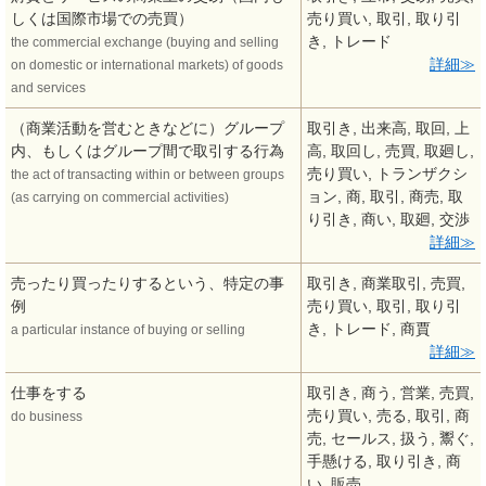
しくは国際市場での売買）
売り買い, 取引, 取り引
き, トレード
the commercial exchange (buying and selling
詳細
on domestic or international markets) of goods
and services
（商業活動を営むときなどに）グループ
取引き, 出来高, 取回, 上
内、もしくはグループ間で取引する行為
高, 取回し, 売買, 取廻し,
売り買い, トランザクシ
the act of transacting within or between groups
ョン, 商, 取引, 商売, 取
(as carrying on commercial activities)
り引き, 商い, 取廻, 交渉
詳細
売ったり買ったりするという、特定の事
取引き, 商業取引, 売買,
例
売り買い, 取引, 取り引
き, トレード, 商賈
a particular instance of buying or selling
詳細
仕事をする
取引き, 商う, 営業, 売買,
売り買い, 売る, 取引, 商
do business
売, セールス, 扱う, 鬻ぐ,
手懸ける, 取り引き, 商
い, 販売