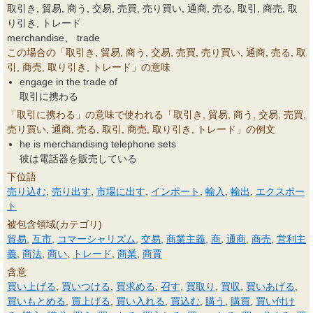
取引き, 貿易, 商う, 交易, 売買, 売り買い, 通商, 売る, 取引, 商売, 取
り引き, トレード
merchandise、 trade
この場合の「取引き, 貿易, 商う, 交易, 売買, 売り買い, 通商, 売る, 取
引, 商売, 取り引き, トレード」の意味
engage in the trade of
取引に携わる
「取引に携わる」の意味で使われる「取引き, 貿易, 商う, 交易, 売買,
売り買い, 通商, 売る, 取引, 商売, 取り引き, トレード」の例文
he is merchandising telephone sets
彼は電話器を販売している
下位語
売り込む
,
売り出す
,
市場に出す
,
インポート
,
輸入
,
輸出
,
エクスポー
ト
被包含領域(カテゴリ)
貿易
,
互市
,
コマーシャリズム
,
交易
,
商業主義
,
商
,
通商
,
商売
,
営利主
義
,
商法
,
商い
,
トレード
,
商業
,
商賈
含意
買い上げる
,
買いつける
,
買求める
,
召す
,
買取り
,
買収
,
買いあげる
,
買いもとめる
,
買上げる
,
買い入れる
,
買込む
,
購う
,
購買
,
買い付け