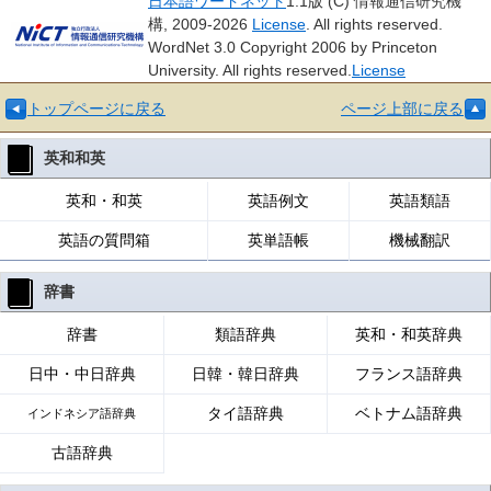
日本語ワードネット
1.1版 (C) 情報通信研究機
構, 2009-2026
License
. All rights reserved.
WordNet 3.0 Copyright 2006 by Princeton
University. All rights reserved.
License
トップページに戻る
ページ上部に戻る
英和和英
英和・和英
英語例文
英語類語
英語の質問箱
英単語帳
機械翻訳
辞書
辞書
類語辞典
英和・和英辞典
日中・中日辞典
日韓・韓日辞典
フランス語辞典
タイ語辞典
ベトナム語辞典
インドネシア語辞典
古語辞典