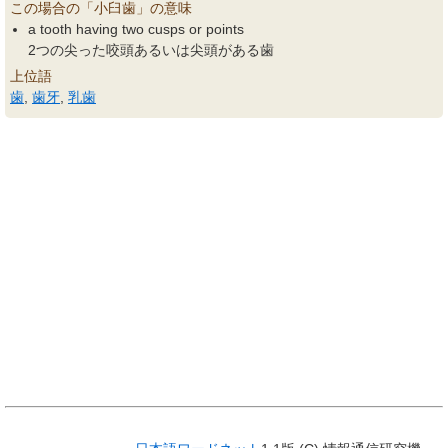
この場合の「小臼歯」の意味
a tooth having two cusps or points
2つの尖った咬頭あるいは尖頭がある歯
上位語
歯
,
歯牙
,
乳歯