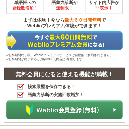
単語帳への
語彙力診断が
サイト内広告が
登録数増加！
無制限！
非表示！
まずは体験！今なら
最大６０日間無料
で
Weblioプレミアム体験ができます！
※無料期間終了後、Weblioプレミアムサービスは自動的に解約されません。
※無料期間が終了すると月額330円(税込)が発生します。
無料会員になると使える機能が満載！
検索履歴を保存できる！
語彙力診断の実施回数増加！