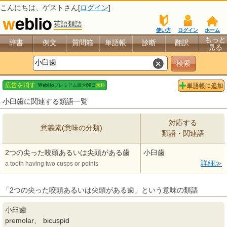
こんにちは、
ゲスト
さん[
ログイン
]
英語類語
使い方
ログイン
ホーム
もっと
辞書
例文
質問箱
単語帳
診断
翻訳
見る
小臼歯に関連する類語一覧
対応する
意義素(意味の分類)
類語・関連語
2つの尖った咬頭あるいは尖頭がある歯
小臼歯
詳細
a tooth having two cusps or points
「2つの尖った咬頭あるいは尖頭がある歯」という意味の類語
小臼歯
premolar、 bicuspid