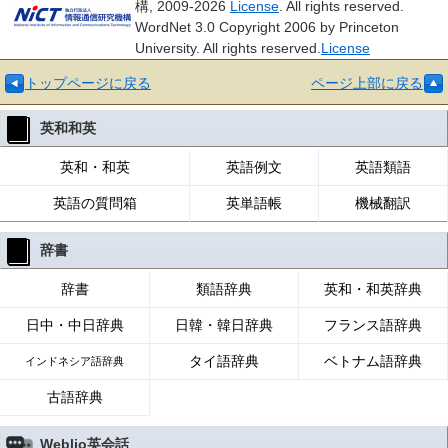
構, 2009-2026
License
. All rights reserved.
WordNet 3.0 Copyright 2006 by Princeton
University. All rights reserved.
License
トップページに戻る
ページ上部に戻る
英和和英
英和・和英
英語例文
英語類語
英語の質問箱
英単語帳
機械翻訳
辞書
辞書
類語辞典
英和・和英辞典
日中・中日辞典
日韓・韓日辞典
フランス語辞典
タイ語辞典
ベトナム語辞典
インドネシア語辞典
古語辞典
Weblio英会話