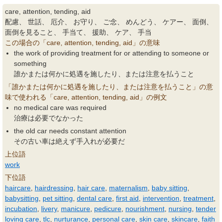
care, attention, tending, aid
配慮、 世話、 厄介、 お守り、 ご念、 めんどう、 ケアー、 面倒、
面倒を見ること、 手当て、 援助、 ケア、 手当
この場合の「care, attention, tending, aid」の意味
the work of providing treatment for or attending to someone or
something
誰かまたは何かに処遇を施したり、または注意を払うこと
「誰かまたは何かに処遇を施したり、または注意を払うこと」の意
味で使われる「care, attention, tending, aid」の例文
no medical care was required
治療は必要でなかった
the old car needs constant attention
その古い車は絶えず手入れが必要だ
上位語
work
下位語
haircare
,
hairdressing
,
hair care
,
maternalism
,
baby sitting
,
babysitting
,
pet sitting
,
dental care
,
first aid
,
intervention
,
treatment
,
incubation
,
livery
,
manicure
,
pedicure
,
nourishment
,
nursing
,
tender
loving care
,
tlc
,
nurturance
,
personal care
,
skin care
,
skincare
,
faith