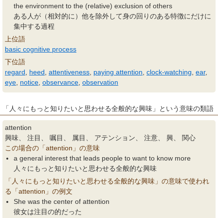
the environment to the (relative) exclusion of others
ある人が（相対的に）他を除外して身の回りのある特徴にだけに
集中する過程
上位語
basic cognitive process
下位語
regard
,
heed
,
attentiveness
,
paying attention
,
clock-watching
,
ear
,
eye
,
notice
,
observance
,
observation
「人々にもっと知りたいと思わせる全般的な興味」という意味の類語
attention
興味、 注目、 嘱目、 属目、 アテンション、 注意、 興、 関心
この場合の「attention」の意味
a general interest that leads people to want to know more
人々にもっと知りたいと思わせる全般的な興味
「人々にもっと知りたいと思わせる全般的な興味」の意味で使われ
る「attention」の例文
She was the center of attention
彼女は注目の的だった