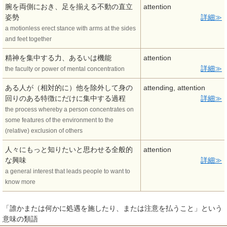
腕を両側におき、足を揃える不動の直立
attention
姿勢
詳細
a motionless erect stance with arms at the sides
and feet together
精神を集中する力、あるいは機能
attention
詳細
the faculty or power of mental concentration
ある人が（相対的に）他を除外して身の
attending, attention
回りのある特徴にだけに集中する過程
詳細
the process whereby a person concentrates on
some features of the environment to the
(relative) exclusion of others
人々にもっと知りたいと思わせる全般的
attention
な興味
詳細
a general interest that leads people to want to
know more
「誰かまたは何かに処遇を施したり、または注意を払うこと」という
意味の類語