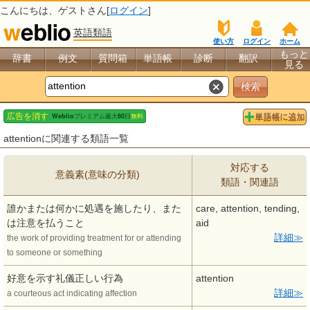
こんにちは、
ゲスト
さん[
ログイン
]
英語類語
使い方
ログイン
ホーム
もっと
辞書
例文
質問箱
単語帳
診断
翻訳
見る
attentionに関連する類語一覧
対応する
意義素(意味の分類)
類語・関連語
誰かまたは何かに処遇を施したり、また
care, attention, tending,
は注意を払うこと
aid
詳細
the work of providing treatment for or attending
to someone or something
好意を示す礼儀正しい行為
attention
詳細
a courteous act indicating affection