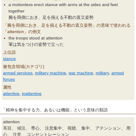
a motionless erect stance with arms at the sides and feet
together
腕を両側におき、足を揃える不動の直立姿勢
「腕を両側におき、足を揃える不動の直立姿勢」の意味で使われる
「attention」の例文
the troops stood at attention
軍は気をつけの姿勢で立った
上位語
stance
被包含領域(カテゴリ)
armed services
,
military machine
,
war machine
,
military
,
armed
forces
属性
attentive
,
inattentive
「精神を集中する力、あるいは機能」という意味の類語
attention
耳目、 傾注、 専心、 注意集中、 視聴、 集中、 アテンション、 用
心、 注意、 コンセントレーション