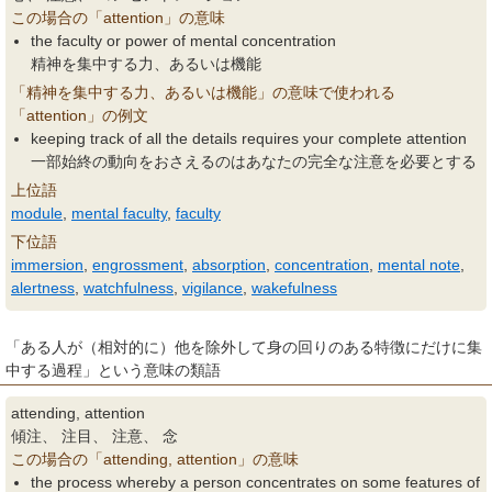
この場合の「attention」の意味
the faculty or power of mental concentration
精神を集中する力、あるいは機能
「精神を集中する力、あるいは機能」の意味で使われる
「attention」の例文
keeping track of all the details requires your complete attention
一部始終の動向をおさえるのはあなたの完全な注意を必要とする
上位語
module
,
mental faculty
,
faculty
下位語
immersion
,
engrossment
,
absorption
,
concentration
,
mental note
,
alertness
,
watchfulness
,
vigilance
,
wakefulness
「ある人が（相対的に）他を除外して身の回りのある特徴にだけに集
中する過程」という意味の類語
attending, attention
傾注、 注目、 注意、 念
この場合の「attending, attention」の意味
the process whereby a person concentrates on some features of