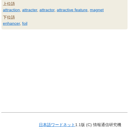
上位語
attraction
,
attracter
,
attractor
,
attractive feature
,
magnet
下位語
enhancer
,
foil
日本語ワードネット
1.1版 (C) 情報通信研究機