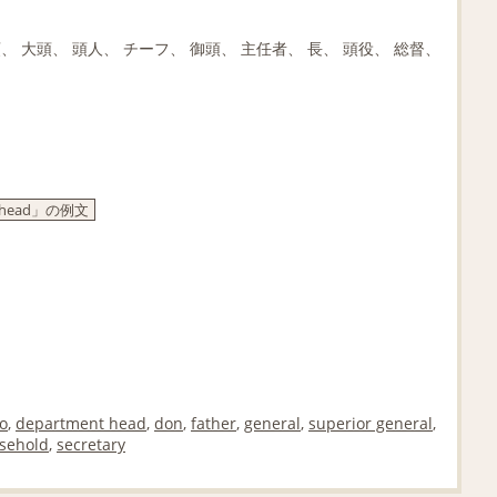
頭、 大頭、 頭人、 チーフ、 御頭、 主任者、 長、 頭役、 総督、
 head」の例文
o
,
department head
,
don
,
father
,
general
,
superior general
,
sehold
,
secretary