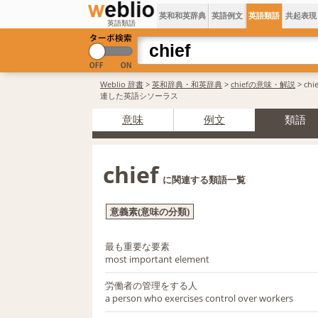
英和和英辞典
英語例文
英語類語
共起表現
英語類語
Weblio 辞書
>
英和辞典・和英辞典
>
chiefの意味・解説
> ch
連した英語シソーラス
意味
例文
類語
chief
に関連する類語一覧
意義素(意味の分類)
最も重要な要素
most important element
労働者の管理をする人
a person who exercises control over workers