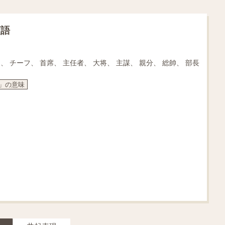
類語
司、 チーフ、 首席、 主任者、 大将、 主謀、 親分、 総帥、 部長
man」の意味