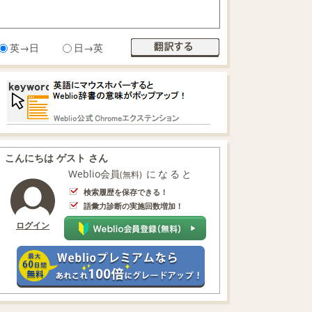
英→日
日→英
こんにちは ゲスト さん
Weblio会員
になると
(無料)
検索履歴を保存できる！
語彙力診断の実施回数増加！
ログイン