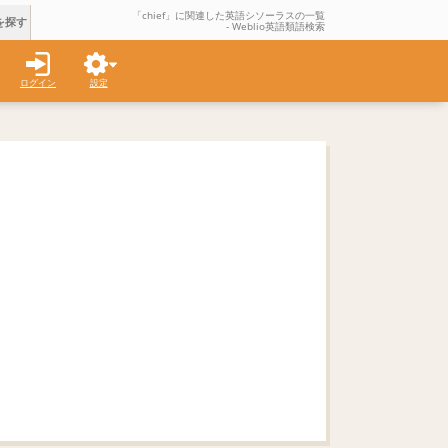
「chief」に関連した英語シソーラスの一覧
を探す
- Weblio英語類語検索
ログイン
設定