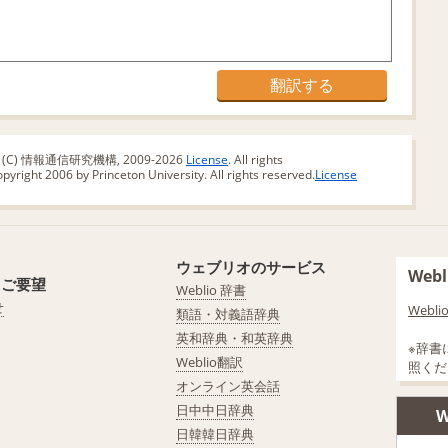
版 (C) 情報通信研究機構, 2009-2026
License
. All rights
yright 2006 by Princeton University. All rights reserved.
License
ウェブリオのサービス
We
・ご要望
Weblio 辞書
せ
Web
類語・対義語辞典
英和辞典・和英辞典
※辞書
Weblio翻訳
照くだ
オンライン英会話
日中中日辞典
W
日韓韓日辞典