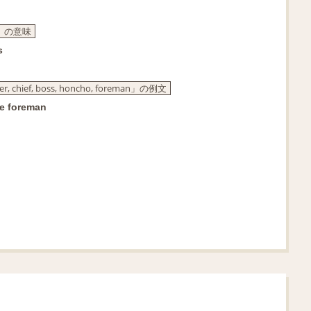
man」の意味
s
f, boss, honcho, foreman」の例文
he foreman