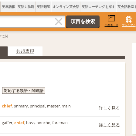
英単語帳
英語力診断
英語翻訳
オンライン英会話
英語コーチングを探す
英会話教室
小窓モード
プレミアム
iefに関
共起表現
対応する類語・関連語
chief
, primary, principal, master, main
詳しく見る
gaffer,
chief
, boss, honcho, foreman
詳しく見る