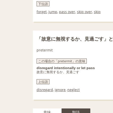
下位語
forget
,
jump
,
pass over
,
skip over
,
skip
「故意に無視するか、見過ごす」
pretermit
この場合の「pretermit」の意味
disregard intentionally or let pass
故意に無視するか、見過ごす
上位語
disregard
,
ignore
,
neglect
意味
類語