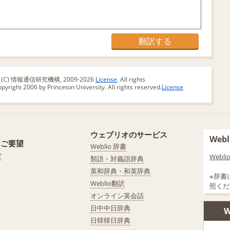
版 (C) 情報通信研究機構, 2009-2026
License
. All rights
yright 2006 by Princeton University. All rights reserved.
License
ウェブリオのサービス
We
・ご要望
Weblio 辞書
せ
Web
類語・対義語辞典
英和辞典・和英辞典
※辞書
Weblio翻訳
照くだ
オンライン英会話
日中中日辞典
W
日韓韓日辞典