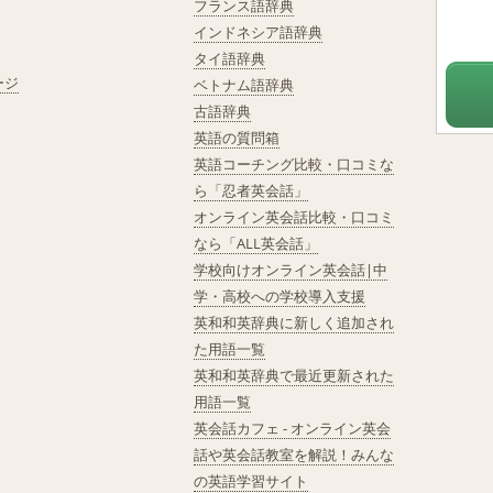
フランス語辞典
インドネシア語辞典
タイ語辞典
ージ
ベトナム語辞典
古語辞典
英語の質問箱
英語コーチング比較・口コミな
ら「忍者英会話」
オンライン英会話比較・口コミ
なら「ALL英会話」
学校向けオンライン英会話|中
学・高校への学校導入支援
英和和英辞典に新しく追加され
た用語一覧
英和和英辞典で最近更新された
用語一覧
英会話カフェ - オンライン英会
話や英会話教室を解説！みんな
の英語学習サイト