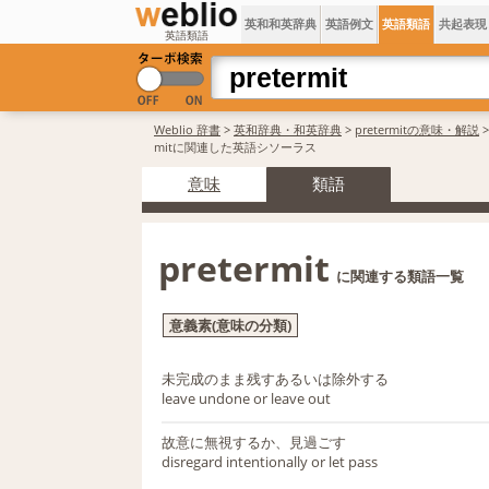
英和和英辞典
英語例文
英語類語
共起表現
英語類語
Weblio 辞書
>
英和辞典・和英辞典
>
pretermitの意味・解説
>
mitに関連した英語シソーラス
意味
類語
pretermit
に関連する類語一覧
意義素(意味の分類)
未完成のまま残すあるいは除外する
leave undone or leave out
故意に無視するか、見過ごす
disregard intentionally or let pass