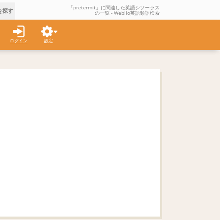
「pretermit」に関連した英語シソーラス
を探す
の一覧 - Weblio英語類語検索
ログイン
設定