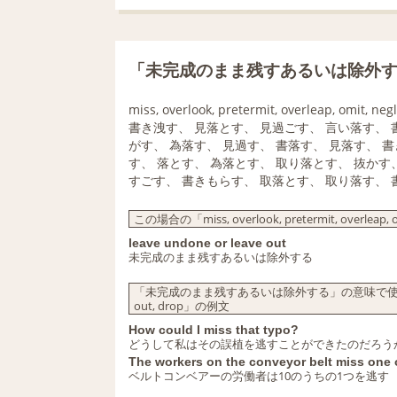
「未完成のまま残すあるいは除外
miss, overlook, pretermit, overleap, omit, negl
書き洩す、 見落とす、 見過ごす、 言い落す、 
がす、 為落す、 見過す、 書落す、 見落す、 書
す、 落とす、 為落とす、 取り落とす、 抜かす
すごす、 書きもらす、 取落とす、 取り落す、 
この場合の「miss, overlook, pretermit, overleap, o
leave undone or leave out
未完成のまま残すあるいは除外する
「未完成のまま残すあるいは除外する」の意味で使われる「miss, ove
out, drop」の例文
How could I miss that typo?
どうして私はその誤植を逃すことができたのだろう
The workers on the conveyor belt miss one 
ベルトコンベアーの労働者は10のうちの1つを逃す