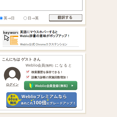
英→日
日→英
こんにちは ゲスト さん
Weblio会員
になると
(無料)
検索履歴を保存できる！
語彙力診断の実施回数増加！
ログイン