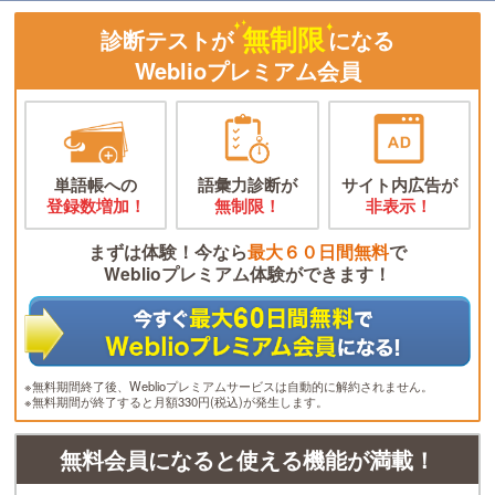
無制限
診断テストが
になる
Weblioプレミアム会員
単語帳への
語彙力診断が
サイト内広告が
登録数増加！
無制限！
非表示！
まずは体験！今なら
最大６０日間無料
で
Weblioプレミアム体験ができます！
※無料期間終了後、Weblioプレミアムサービスは自動的に解約されません。
※無料期間が終了すると月額330円(税込)が発生します。
無料会員になると使える機能が満載！