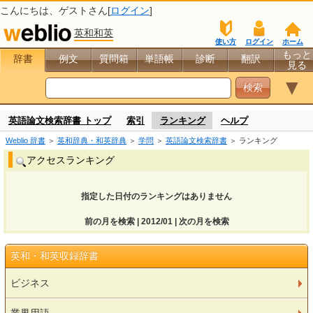
こんにちは、
ゲスト
さん[
ログイン
]
英和和英
使い方
ログイン
ホーム
もっと
辞書
例文
質問箱
単語帳
診断
翻訳
見る
▼
英語論文検索辞書 トップ
索引
ランキング
ヘルプ
Weblio 辞書
＞
英和辞典・和英辞典
＞
学問
＞
英語論文検索辞書
＞ ランキング
アクセスランキング
指定した日付のランキングはありません
前の月を検索 | 2012/01 | 次の月を検索
英和・和英収録辞書
ビジネス