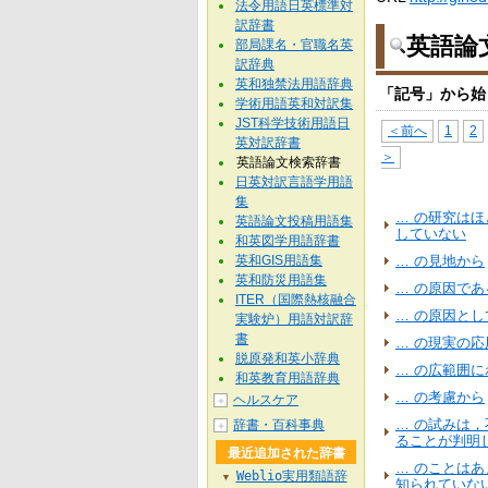
法令用語日英標準対
訳辞書
英語論
部局課名・官職名英
訳辞典
英和独禁法用語辞典
「記号」から始
学術用語英和対訳集
JST科学技術用語日
＜前へ
1
2
英対訳辞書
＞
英語論文検索辞書
日英対訳言語学用語
集
… の研究は
英語論文投稿用語集
していない
和英図学用語辞書
英和GIS用語集
… の見地から
英和防災用語集
… の原因であ
ITER（国際熱核融合
… の原因とし
実験炉）用語対訳辞
書
… の現実の
脱原発和英小辞典
… の広範囲
和英教育用語辞典
… の考慮から
ヘルスケア
＋
… の試みは
辞書・百科事典
＋
ることが判明
最近追加された辞書
… のことは
Weblio実用類語辞
▼
知られていな