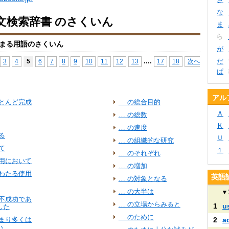
な
文検索辞書 のさくいん
ま
ら
まる用語のさくいん
が
...
.
だ
3
4
5
6
7
8
9
10
11
12
13
17
18
次へ
ぱ
アル
ほとんど完成
… の総合目的
Ａ
… の総数
Ｋ
… の速度
る
Ｕ
… の組織的な研究
て
１
… のそれぞれ
応用において
… の増加
にわたる使用
英語
… の対象となる
… の大半は
▼
，不成功であ
… の立場からみると
1
u
した
… のために
あまり多くは
2
a
い