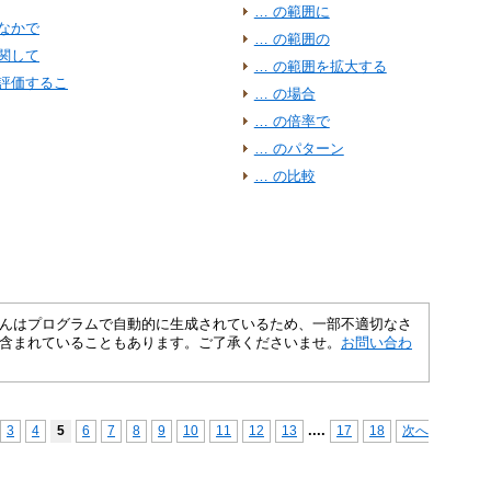
… の範囲に
なかで
… の範囲の
関して
… の範囲を拡大する
を評価するこ
… の場合
… の倍率で
… のパターン
… の比較
さくいんはプログラムで自動的に生成されているため、一部不適切なさ
含まれていることもあります。ご了承くださいませ。
お問い合わ
...
.
3
4
5
6
7
8
9
10
11
12
13
17
18
次へ