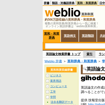
辞書
類語・対義語辞典
英和・和英辞典
日中
英和和英
約506万語収録の英和辞典・和英辞典
複数の英和辞典/和英辞典から一気に検索！
オンライン英語辞書は「weblio英和和英」
英和・和英
英語例文
英語類語
共
辞典
英語論文検索辞書 トップ
索引
ラン
Weblio 辞書
＞
英和辞典・和英辞典
＞
英語論
英和和英収録辞書
ビジネス
＋
業界用語
＋
コンピュータ
＋
英語論文の作成
工学
調べることがで
＋
学問
－
提供 技報堂出版
法令名翻訳データ
URL
http://giho