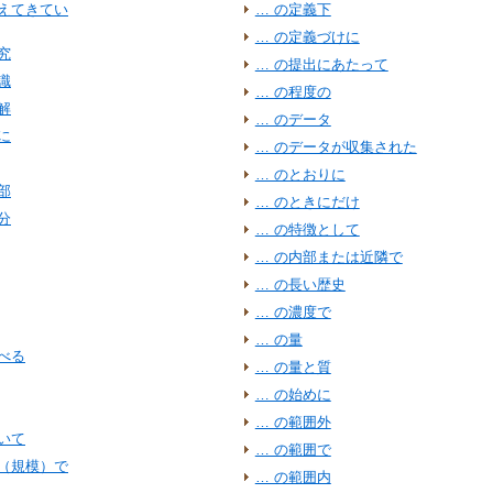
増えてきてい
… の定義下
… の定義づけに
究
… の提出にあたって
識
… の程度の
解
… のデータ
に
… のデータが収集された
… のとおりに
部
… のときにだけ
分
… の特徴として
… の内部または近隣で
… の長い歴史
… の濃度で
… の量
べる
… の量と質
… の始めに
… の範囲外
いて
… の範囲で
ル（規模）で
… の範囲内