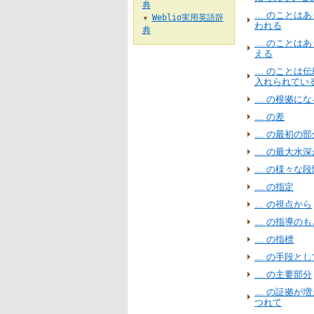
典
… のことは
Weblio実用英語辞
▼
われる
典
… のことは
える
… のことは
入れられてい
… の根拠にな
… の差
… の最初の部
… の最大水深
… の様々な
… の指定
… の視点から
… の指導のも
… の指標
… の手段とし
… の主要部分
… の証拠が
つれて