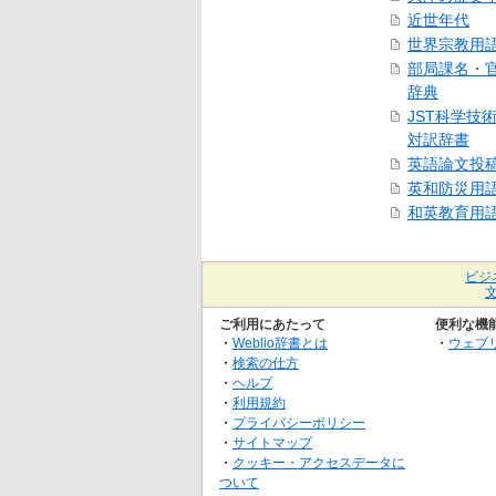
近世年代
世界宗教用
部局課名・
辞典
JST科学技
対訳辞書
英語論文投
英和防災用
和英教育用
ビジ
ご利用にあたって
便利な機
・
Weblio辞書とは
・
ウェブ
・
検索の仕方
・
ヘルプ
・
利用規約
・
プライバシーポリシー
・
サイトマップ
・
クッキー・アクセスデータに
ついて