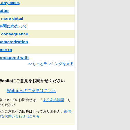
n any case,
atter
n more detail
5年間にわたって
n consequence
haracterization
lose to
orrespond with
>>もっとランキングを見る
Weblioにご意見をお聞かせください
Weblioへのご意見はこちら
書についてのお問合せは、「
よくある質問
」も
照ください。
いたご意見への回答は行っておりません。
返信
要なお問い合わせはこちら