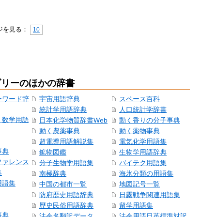
ジを見る：
10
ゴリーのほかの辞書
ーワード辞
宇宙用語辞典
スペース百科
統計学用語辞典
人口統計学辞書
・数学用語
日本化学物質辞書Web
動く香りの分子事典
動く農薬事典
動く薬物事典
超電導用語解説集
電気化学用語集
事典
鉱物図鑑
生物学用語辞典
ファレンス
分子生物学用語集
バイテク用語集
集
南極辞典
海氷分類の用語集
用語集
中国の都市一覧
地図記号一覧
防府歴史用語辞典
日露戦争関連用語集
歴史民俗用語辞典
留学用語集
事典
法令名翻訳データ
法令用語日英標準対訳