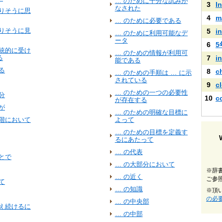
… のために十分な試みが
3
I
なされた
ありそうに思
4
m
… のために必要である
ありそうに見
5
i
… のために利用可能なデ
ータ
6
伝統的に受け
… のための情報が利用可
る
7
i
能である
る
8
c
… のための手順は … に示
されている
9
c
… のための一つの必要性
分
10
c
が存在する
が
… のための明確な目標に
段階において
よって
… のための目標を定義す
るにあたって
… の代表
とで
… の大部分において
※辞
… の近く
ご参
て
… の知識
※頂
の必
… の中央部
増え続けるに
… の中部