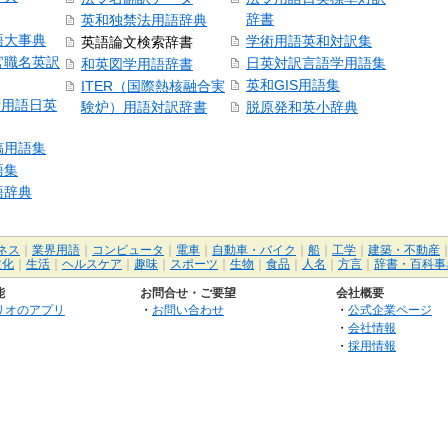
辞書
英和独禁法用語辞典
語大事典
学術用語英和対訳集
英語論文検索辞書
官職名英訳
日英対訳言語学用語集
和英図学用語辞書
英和GIS用語集
ITER（国際熱核融合実
術用語日英
験炉）用語対訳辞書
脱原発和英小辞典
稿用語集
語集
語辞典
ネス
｜
業界用語
｜
コンピュータ
｜
電車
｜
自動車・バイク
｜
船
｜
工学
｜
建築・不動産
文化
｜
生活
｜
ヘルスケア
｜
趣味
｜
スポーツ
｜
生物
｜
食品
｜
人名
｜
方言
｜
辞書・百科事
能
お問合せ・ご要望
会社概要
リオのアプリ
・
お問い合わせ
・
公式企業ページ
・
会社情報
・
採用情報