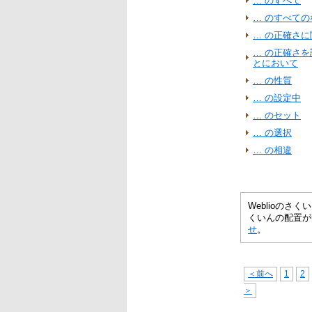
… のすべて
… のすべての
… の正確さに
… の正確さ
とにおいて
… の性質
… の設定中
… のセット
… の選択
… の相違
Weblioの
くいんの配置が
せ
。
＜前へ
1
2
＞