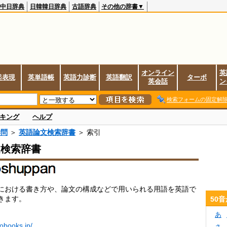
中日辞典
日韓韓日辞典
古語辞典
その他の辞書▼
オンライン
英
起表現
英単語帳
英語力診断
英語翻訳
ターボ
英会話
ン
検索フォームの固定解
キング
ヘルプ
学問
＞
英語論文検索辞書
＞ 索引
文検索辞書
における書き方や、論文の構成などで用いられる用語を英語で
きます。
50
あ
dobooks.jp/
さ