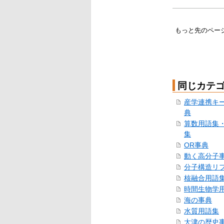
もっと先のペー
同じカテ
産学連携キ
典
算数用語集
集
OR事典
動く高分子
分子構造リ
核融合用語
時間生物学
海の事典
水質用語集
大津の歴史