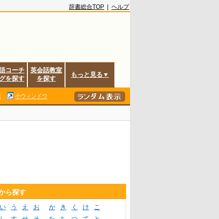
辞書総合TOP
|
ヘルプ
語コーチ
英会話教室
もっと見る▼
グを探す
を探す
除
小ウィンドウ
音から探す
い
う
え
お
か
き
く
け
こ
し
す
せ
そ
た
ち
つ
て
と