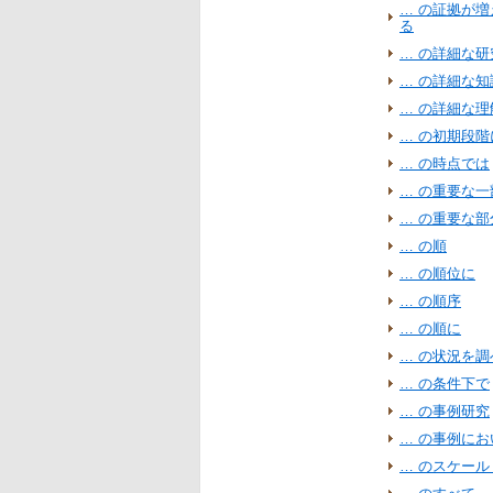
… の証拠が
る
… の詳細な研
… の詳細な知
… の詳細な理
… の初期段階
… の時点では
… の重要な一
… の重要な部
… の順
… の順位に
… の順序
… の順に
… の状況を調
… の条件下で
… の事例研究
… の事例にお
… のスケー