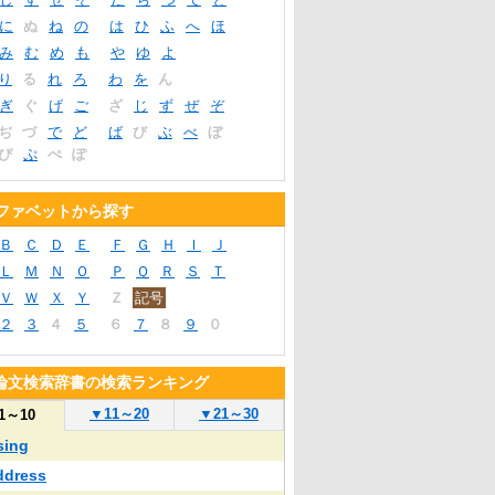
に
ぬ
ね
の
は
ひ
ふ
へ
ほ
み
む
め
も
や
ゆ
よ
り
る
れ
ろ
わ
を
ん
ぎ
ぐ
げ
ご
ざ
じ
ず
ぜ
ぞ
ぢ
づ
で
ど
ば
び
ぶ
べ
ぼ
ぴ
ぷ
ぺ
ぽ
ファベットから探す
Ｂ
Ｃ
Ｄ
Ｅ
Ｆ
Ｇ
Ｈ
Ｉ
Ｊ
Ｌ
Ｍ
Ｎ
Ｏ
Ｐ
Ｑ
Ｒ
Ｓ
Ｔ
Ｖ
Ｗ
Ｘ
Ｙ
Ｚ
記号
２
３
４
５
６
７
８
９
０
論文検索辞書の検索ランキング
▼
11～20
▼
21～30
1～10
sing
ddress