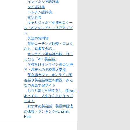
・
インドネシア語辞典
・
タイ語辞典
・
ベトナム語辞典
・
古語辞典
・
キャリジェネ～生成AIスクー
ル・AIスキルでキャリアアップ
～
・
英語の質問箱
・
英語コーチング比較・口コミ
なら「忍者英会話」
・
オンライン英会話比較・口コ
ミなら「ALL英会話」
・
学校向けオンライン英会話|中
学・高校への学校導入支援
・
英会話カフェ - オンライン英
会話や英会話教室を解説！みん
なの英語学習サイト
・
おうち部 | 不登校でも、持病が
あっても、人生なんとかなって
ます！
・
おすすめ英会話・英語学習法
の比較・ランキング- English
Hub