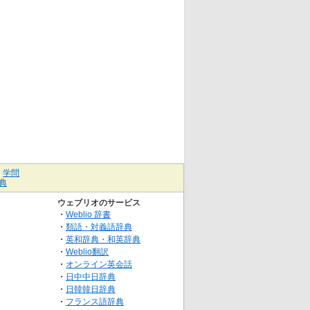
｜
学問
典
ウェブリオのサービス
・
Weblio 辞書
・
類語・対義語辞典
・
英和辞典・和英辞典
・
Weblio翻訳
・
オンライン英会話
・
日中中日辞典
・
日韓韓日辞典
・
フランス語辞典