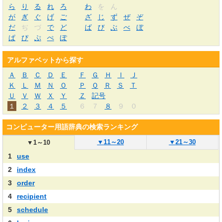
ら
り
る
れ
ろ
わ
を
ん
が
ぎ
ぐ
げ
ご
ざ
じ
ず
ぜ
ぞ
だ
ぢ
づ
で
ど
ば
び
ぶ
べ
ぼ
ぱ
ぴ
ぷ
ぺ
ぽ
アルファベットから探す
Ａ
Ｂ
Ｃ
Ｄ
Ｅ
Ｆ
Ｇ
Ｈ
Ｉ
Ｊ
Ｋ
Ｌ
Ｍ
Ｎ
Ｏ
Ｐ
Ｑ
Ｒ
Ｓ
Ｔ
Ｕ
Ｖ
Ｗ
Ｘ
Ｙ
Ｚ
記号
１
２
３
４
５
６
７
８
９
０
コンピューター用語辞典の検索ランキング
▼
11～20
▼
21～30
▼
1～10
1
use
2
index
3
order
4
recipient
5
schedule