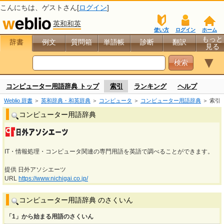
こんにちは、
ゲスト
さん[
ログイン
]
英和和英
使い方
ログイン
ホーム
もっと
辞書
例文
質問箱
単語帳
診断
翻訳
見る
▼
コンピューター用語辞典 トップ
索引
ランキング
ヘルプ
Weblio 辞書
＞
英和辞典・和英辞典
＞
コンピュータ
＞
コンピューター用語辞典
＞ 索引
コンピューター用語辞典
IT・情報処理・コンピュータ関連の専門用語を英語で調べることができます。
提供 日外アソシエーツ
URL
https://www.nichigai.co.jp/
コンピューター用語辞典 のさくいん
「1」から始まる用語のさくいん