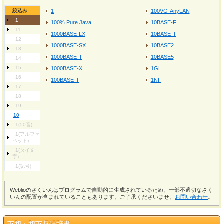
絞込み
1
100VG-AnyLAN
1
100% Pure Java
10BASE-F
11
1000BASE-LX
10BASE-T
12
1000BASE-SX
10BASE2
13
1000BASE-T
10BASE5
14
15
1000BASE-X
1GL
16
100BASE-T
1NF
17
18
19
10
1(50音)
1(アルファ
ベット)
1(タイ文
字)
1(記号)
Weblioのさくいんはプログラムで自動的に生成されているため、一部不適切なさく
いんの配置が含まれていることもあります。ご了承くださいませ。
お問い合わせ
。