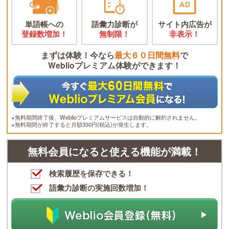
単語帳への
語彙力診断が
サイト内広告が
登録数増加！
無制限！
非表示！
まずは体験！今なら
最大６０日間無料
で
Weblioプレミアム体験ができます！
※無料期間終了後、Weblioプレミアムサービスは自動的に解約されません。
※無料期間が終了すると月額330円(税込)が発生します。
無料会員になると使える機能が満載！
検索履歴を保存できる！
語彙力診断の実施回数増加！