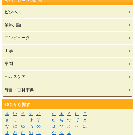
英和・和英収録辞書
ビジネス
業界用語
コンピュータ
工学
学問
ヘルスケア
辞書・百科事典
50音から探す
あ
い
う
え
お
か
き
く
け
こ
さ
し
す
せ
そ
た
ち
つ
て
と
な
に
ぬ
ね
の
は
ひ
ふ
へ
ほ
ま
み
む
め
も
や
ゆ
よ