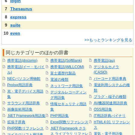
6
login
7
Thesaurus
8
express
9
suite
10
even
>>もっとランキングを見る
同じカテゴリーのほかの辞書
携帯電話(docomo)
携帯電話(SoftBank)
携帯電話(au)
携帯電話(イー・モバイ
携帯電話(WILLCOM)
デジタルカメラ
ル)
(CASIO)
富士通歴代製品
NECパソコン博物館
バーコード用語事典
電波の種類
Prolog用語辞典
電波利用システムの種
ネットワーク用語集
類
光・電子デバイス用語
デジタルレコーディン
集
プラグ・端子の種類
グ用語集
サラウンド用語辞典
AV機器関連用語辞典
情報セキュリティ用語
画像技術用語集
集
OSS用語集
.NET Framework用語集
PHP用語集
IT用語辞典バイナリ
拡張子辞典
Excel関数リファレンス
HTML4.01 リファレン
ス
PHP関数リファレンス
.NET Framework クラ
ス ライブラリ リファレ
電気・電子用語集
マイクロソフト用語集