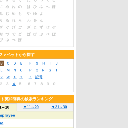
に
ぬ
ね
の
は
ひ
ふ
へ
ほ
み
む
め
も
や
ゆ
よ
り
る
れ
ろ
わ
を
ん
ぎ
ぐ
げ
ご
ざ
じ
ず
ぜ
ぞ
ぢ
づ
で
ど
ば
び
ぶ
べ
ぼ
ぴ
ぷ
ぺ
ぽ
ファベットから探す
Ｂ
Ｃ
Ｄ
Ｅ
Ｆ
Ｇ
Ｈ
Ｉ
Ｊ
Ｌ
Ｍ
Ｎ
Ｏ
Ｐ
Ｑ
Ｒ
Ｓ
Ｔ
Ｖ
Ｗ
Ｘ
Ｙ
Ｚ
記号
２
３
４
５
６
７
８
９
０
イト英和辞典の検索ランキング
▼
11～20
▼
21～30
1～10
mployee
se