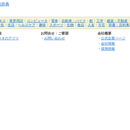
語辞典
ネス
｜
業界用語
｜
コンピュータ
｜
電車
｜
自動車・バイク
｜
船
｜
工学
｜
建築・不動産
文化
｜
生活
｜
ヘルスケア
｜
趣味
｜
スポーツ
｜
生物
｜
食品
｜
人名
｜
方言
｜
辞書・百科事
能
お問合せ・ご要望
会社概要
リオのアプリ
・
お問い合わせ
・
公式企業ページ
・
会社情報
・
採用情報