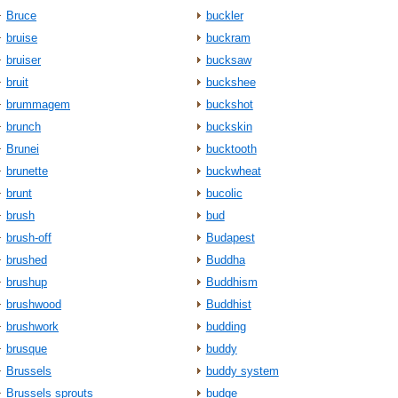
Bruce
buckler
bruise
buckram
bruiser
bucksaw
bruit
buckshee
brummagem
buckshot
brunch
buckskin
Brunei
bucktooth
brunette
buckwheat
brunt
bucolic
brush
bud
brush-off
Budapest
brushed
Buddha
brushup
Buddhism
brushwood
Buddhist
brushwork
budding
brusque
buddy
Brussels
buddy system
Brussels sprouts
budge