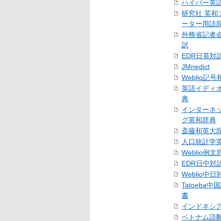
ハイパー英
研究社 英和
ーター用語
外務省記者
訳
EDR日英対
JMnedict
Weblio記
英語イディ
典
インターネ
グ英和辞典
斎藤和英大
人口統計学
Weblio例文
EDR日中対
Weblio中
Tatoeba
書
インドネシ
ベトナム語