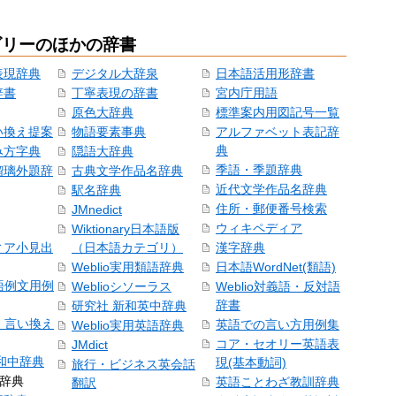
ゴリーのほかの辞書
表現辞典
デジタル大辞泉
日本語活用形辞書
辞書
丁寧表現の辞書
宮内庁用語
原色大辞典
標準案内用図記号一覧
い換え提案
物語要素事典
アルファベット表記辞
典
み方字典
隠語大辞典
季語・季題辞典
瑠璃外題辞
古典文学作品名辞典
近代文学作品名辞典
駅名辞典
住所・郵便番号検索
JMnedict
ウィキペディア
Wiktionary日本語版
ィア小見出
（日本語カテゴリ）
漢字辞典
Weblio実用類語辞典
日本語WordNet(類語)
本語例文用例
Weblioシソーラス
Weblio対義語・反対語
辞書
研究社 新和英中辞典
語・言い換え
英語での言い方用例集
Weblio実用英語辞典
コア・セオリー英語表
JMdict
和中辞典
現(基本動詞)
旅行・ビジネス英会話
和辞典
英語ことわざ教訓辞典
翻訳