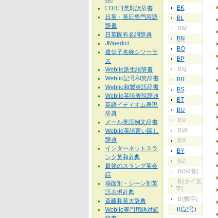
BK
EDR日英対訳辞書
日英・英日専門用語
BL
辞書
BM
日英固有名詞辞典
BN
JMnedict
BO
遺伝子名称シソーラ
BP
ス
BQ
Weblio派生語辞書
Weblio記号和英辞書
BR
Weblio和製英語辞書
BS
Weblio英語表現辞典
BT
英語イディオム表現
BU
辞典
BV
メール英語例文辞書
BW
Weblio英語言い回し
辞典
BX
インターネットスラ
BY
ング英和辞典
BZ
最強のスラング英会
B(50音)
話
B(タイ文
場面別・シーン別英
字)
語表現辞典
B(数字)
斎藤和英大辞典
B(記号)
Weblio専門用語対訳