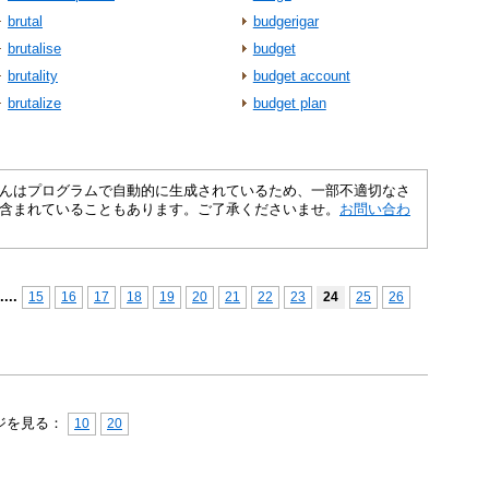
brutal
budgerigar
brutalise
budget
brutality
budget account
brutalize
budget plan
さくいんはプログラムで自動的に生成されているため、一部不適切なさ
含まれていることもあります。ご了承くださいませ。
お問い合わ
...
.
15
16
17
18
19
20
21
22
23
24
25
26
ジを見る：
10
20