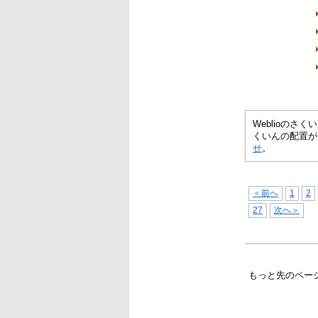
Weblioの
くいんの配置が
せ
。
＜前へ
1
2
27
次へ＞
もっと先のペー