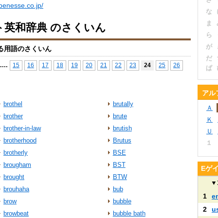
benesse.co.jp/
な
ま
ト英和辞典 のさくいん
ら
が
る用語のさくいん
だ
...
.
15
16
17
18
19
20
21
22
23
24
25
26
ぱ
アル
brothel
brutally
Ａ
brother
brute
Ｋ
brother-in-law
brutish
Ｕ
brotherhood
Brutus
１
brotherly
BSE
brougham
BST
Eゲ
brought
BTW
▼
brouhaha
bub
1
e
brow
bubble
2
u
browbeat
bubble bath