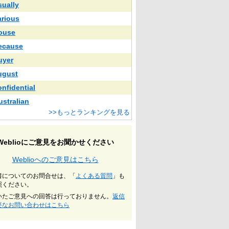
sually
arious
ouse
ecause
uyer
ugust
onfidential
ustralian
>>もっとランキングを見る
Weblioにご意見をお聞かせください
Weblioへのご意見はこちら
書についてのお問合せは、「
よくある質問
」も
照ください。
いたご意見への回答は行っておりません。
返信
要なお問い合わせはこちら