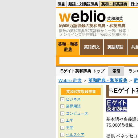
辞書
類語・対義語辞典
英和・和英辞典
日中
英和和英
約506万語収録の英和辞典・和英辞典
複数の英和辞典/和英辞典から一気に検索！
オンライン英語辞書は「weblio英和和英」
英和・和英
英語例文
英語類語
共
辞典
Eゲイト英和辞典 トップ
索引
ラン
Weblio 辞書
＞
英和辞典・和英辞典
＞
Eゲイト
英和和英収録辞書
ビジネス
＋
業界用語
＋
コンピュータ
＋
基本語や多義語
工学
＋
75,000語掲載。
学問
＋
ヘルスケア
＋
提供 ベネッセ