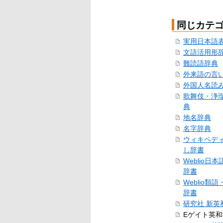
同じカテ
実用日本語
文語活用形
難読語辞典
外来語の言
外国人名読
歌舞伎・浄
典
地名辞典
名字辞典
ウィキペデ
し辞書
Weblio日
辞書
Weblio類
辞書
研究社 新英
Eゲイト英