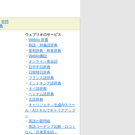
｜
学問
典
ウェブリオのサービス
・
Weblio 辞書
・
類語・対義語辞典
・
英和辞典・和英辞典
・
Weblio翻訳
・
オンライン英会話
・
日中中日辞典
・
日韓韓日辞典
・
フランス語辞典
・
インドネシア語辞典
・
タイ語辞典
・
ベトナム語辞典
・
古語辞典
・
キャリジェネ～生成AIスクー
ル・AIスキルでキャリアアップ
～
・
英語の質問箱
・
英語コーチング比較・口コミ
なら「忍者英会話」