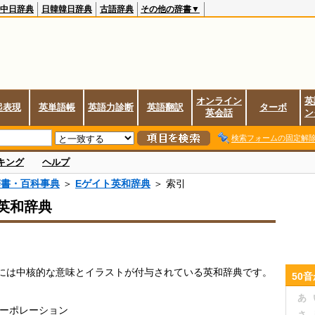
中日辞典
日韓韓日辞典
古語辞典
その他の辞書▼
オンライン
英
起表現
英単語帳
英語力診断
英語翻訳
ターボ
英会話
ン
検索フォームの固定解
キング
ヘルプ
辞書・百科事典
＞
Eゲイト英和辞典
＞ 索引
英和辞典
には中核的な意味とイラストが付与されている英和辞典です。
50
あ
コーポレーション
さ