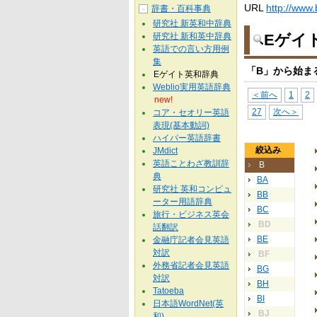
URL
http://www.
辞書・百科事典
－
研究社 新英和中辞典
研究社 新和英中辞典
Eゲイ
英語での言い方用例
集
「B」から始ま
Eゲイト英和辞典
Weblio実用英語辞典
＜前へ
1
2
new!
27
次へ＞
コア・セオリー英語
表現(基本動詞)
ハイパー英語辞書
絞込み
JMdict
英語ことわざ教訓辞
B
典
BA
研究社 英和コンピュ
BB
ーター用語辞典
BC
旅行・ビジネス英会
BD
話翻訳
BE
金融庁記者会見英語
対訳
BF
外務省記者会見英語
BG
対訳
BH
Tatoeba
BI
日本語WordNet(英
BJ
和)