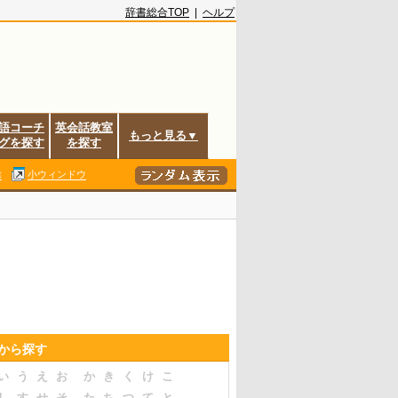
辞書総合TOP
|
ヘルプ
語コーチ
英会話教室
もっと見る▼
グを探す
を探す
除
小ウィンドウ
音から探す
い
う
え
お
か
き
く
け
こ
し
す
せ
そ
た
ち
つ
て
と