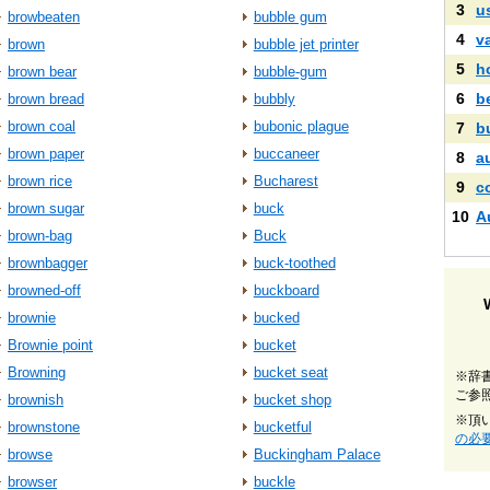
3
u
browbeaten
bubble gum
4
v
brown
bubble jet printer
5
h
brown bear
bubble-gum
6
b
brown bread
bubbly
brown coal
bubonic plague
7
b
brown paper
buccaneer
8
a
brown rice
Bucharest
9
c
brown sugar
buck
10
A
brown-bag
Buck
brownbagger
buck-toothed
browned-off
buckboard
brownie
bucked
Brownie point
bucket
Browning
bucket seat
※辞
ご参
brownish
bucket shop
※頂
brownstone
bucketful
の必
browse
Buckingham Palace
browser
buckle