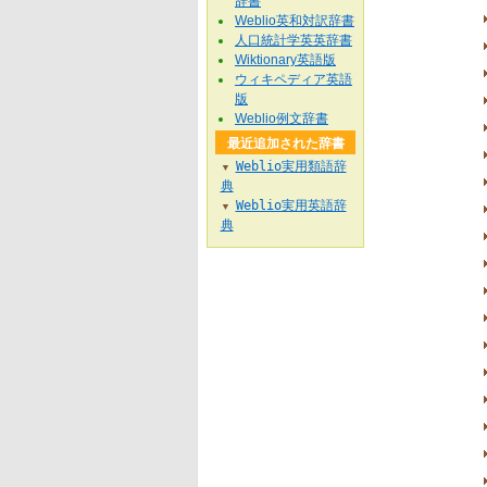
辞書
Weblio英和対訳辞書
人口統計学英英辞書
Wiktionary英語版
ウィキペディア英語
版
Weblio例文辞書
最近追加された辞書
Weblio実用類語辞
▼
典
Weblio実用英語辞
▼
典