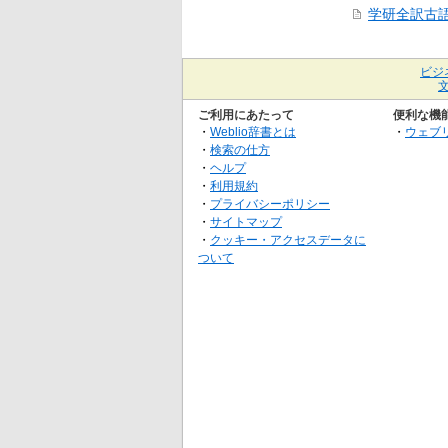
学研全訳古
ビジ
ご利用にあたって
便利な機
・
Weblio辞書とは
・
ウェブ
・
検索の仕方
・
ヘルプ
・
利用規約
・
プライバシーポリシー
・
サイトマップ
・
クッキー・アクセスデータに
ついて