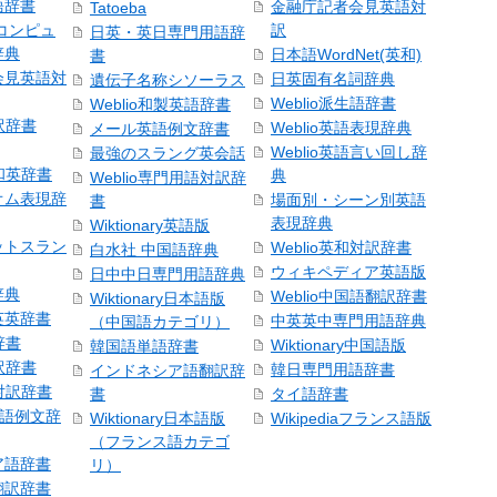
語辞書
金融庁記者会見英語対
Tatoeba
コンピュ
訳
日英・英日専門用語辞
辞典
日本語WordNet(英和)
書
会見英語対
日英固有名詞辞典
遺伝子名称シソーラス
Weblio派生語辞書
Weblio和製英語辞書
訳辞書
Weblio英語表現辞典
メール英語例文辞書
Weblio英語言い回し辞
最強のスラング英会話
号和英辞書
典
Weblio専門用語対訳辞
オム表現辞
場面別・シーン別英語
書
表現辞典
Wiktionary英語版
ットスラン
Weblio英和対訳辞書
白水社 中国語辞典
ウィキペディア英語版
日中中日専門用語辞典
辞典
Weblio中国語翻訳辞書
Wiktionary日本語版
英英辞書
中英英中専門用語辞典
（中国語カテゴリ）
辞書
Wiktionary中国語版
韓国語単語辞書
訳辞書
韓日専門用語辞書
インドネシア語翻訳辞
日対訳辞書
書
タイ語辞書
中国語例文辞
Wiktionary日本語版
Wikipediaフランス語版
（フランス語カテゴ
ア語辞書
リ）
翻訳辞書