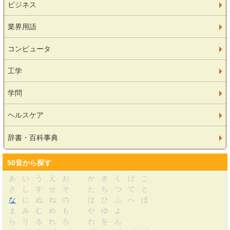
ビジネス
業界用語
コンピュータ
工学
学問
ヘルスケア
辞書・百科事典
50音から探す
あ
い
う
え
お
か
き
く
け
こ
さ
し
す
せ
そ
た
ち
つ
て
と
な
に
ぬ
ね
の
は
ひ
ふ
へ
ほ
ま
み
む
め
も
や
ゆ
よ
ら
り
る
れ
ろ
わ
を
ん