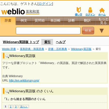
こんにちは、
ゲスト
さん[
ログイン
]
英和和英
使い方
ログイン
ホーム
もっと
辞書
例文
質問箱
単語帳
診断
翻訳
見る
▼
Wiktionary英語版 トップ
索引
ヘルプ
Weblio 辞書
＞
英和辞典・和英辞典
＞
辞書・百科事典
＞
Wiktionary英語版
＞ 索引
Wiktionary英語版
フリーな辞書プロジェクト「Wiktionary」の英語版。英語で解説された英英辞典
です。
出典 Wiktionary
URL
http://en.wiktionary.org/
Wiktionary英語版 のさくいん
「1」から始まる用語のさくいん
1
2
3
次へ＞