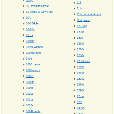
1/Sgt.
11B
10 Downing Street
11th
10 points to Gryffindor
11th commandment
10's
11th grade
10-20-Life
120-cell
10-20s
1200s
10.0s
120s
10/10s
1210s
10/40 Window
1220s
100 percent
1230s
100's
123Movies
1000 metre
1240s
1000-metre
1250s
1000s
1270s
1000th
1280s
100th
1290s
1010s
12mo
101st
12th
1020s
1300s
1024th note
130s