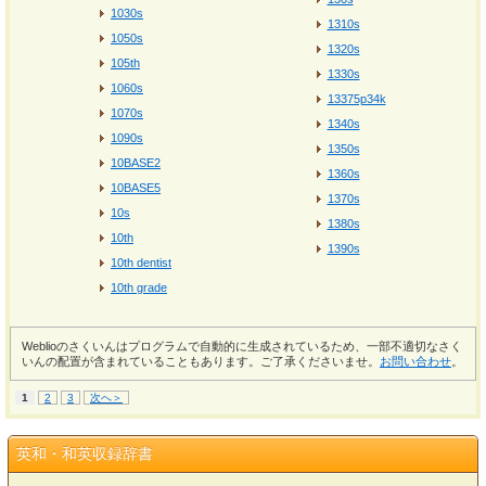
1030s
1310s
1050s
1320s
105th
1330s
1060s
13375p34k
1070s
1340s
1090s
1350s
10BASE2
1360s
10BASE5
1370s
10s
1380s
10th
1390s
10th dentist
10th grade
Weblioのさくいんはプログラムで自動的に生成されているため、一部不適切なさく
いんの配置が含まれていることもあります。ご了承くださいませ。
お問い合わせ
。
1
2
3
次へ＞
英和・和英収録辞書