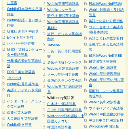
し辞書
Weblio実用類語辞典
日本語WordNet(類語)
Weblio日本語例文用例
Weblioシソーラス
Weblio対義語・反対語
辞書
辞書
研究社 新和英中辞典
Weblio類語・言い換え
英語での言い方用例集
Weblio実用英語辞典
辞書
コア・セオリー英語表
JMdict
研究社 新英和中辞典
現(基本動詞)
旅行・ビジネス英会話
Eゲイト英和辞典
英語ことわざ教訓辞典
翻訳
ハイパー英語辞書
金融庁記者会見英語対
Tatoeba
研究社 英和コンピュー
訳
日英・英日専門用語辞
ター用語辞典
日本語WordNet(英和)
書
外務省記者会見英語対
日英固有名詞辞典
遺伝子名称シソーラス
訳
Weblio派生語辞書
Weblio和製英語辞書
EDR日英対訳辞書
Weblio英語表現辞典
メール英語例文辞書
JMnedict
Weblio英語言い回し辞
最強のスラング英会話
Weblio記号和英辞書
典
Weblio専門用語対訳辞
英語イディオム表現辞
場面別・シーン別英語
書
典
表現辞典
Wiktionary英語版
インターネットスラン
Weblio英和対訳辞書
白水社 中国語辞典
グ英和辞典
ウィキペディア英語版
日中中日専門用語辞典
斎藤和英大辞典
Weblio中国語翻訳辞書
Wiktionary日本語版（中
人口統計学英英辞書
中英英中専門用語辞典
国語カテゴリ）
Weblio例文辞書
Wiktionary中国語版
韓国語単語辞書