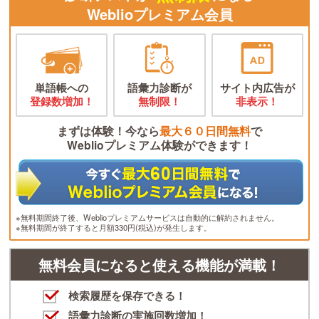
Weblioプレミアム会員
単語帳への
語彙力診断が
サイト内広告が
登録数増加！
無制限！
非表示！
まずは体験！今なら
最大６０日間無料
で
Weblioプレミアム体験ができます！
※無料期間終了後、Weblioプレミアムサービスは自動的に解約されません。
※無料期間が終了すると月額330円(税込)が発生します。
無料会員になると使える機能が満載！
検索履歴を保存できる！
語彙力診断の実施回数増加！