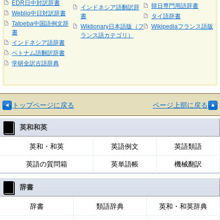
EDR日中対訳辞書
韓日専門用語辞書
インドネシア語翻訳辞
Weblio中日対訳辞書
書
タイ語辞書
Tatoeba中国語例文辞
Wiktionary日本語版（フ
Wikipediaフランス語版
書
ランス語カテゴリ）
インドネシア語辞書
ベトナム語翻訳辞書
学研全訳古語辞典
トップページに戻る
ページ上部に戻る
英和和英
英和・和英
英語例文
英語類語
英語の質問箱
英単語帳
機械翻訳
辞書
辞書
類語辞典
英和・和英辞典