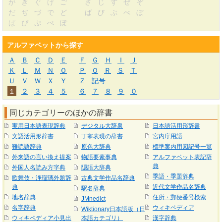
が
ぎ
ぐ
げ
ご
ざ
じ
ず
ぜ
ぞ
だ
ぢ
づ
で
ど
ば
び
ぶ
べ
ぼ
ぱ
ぴ
ぷ
ぺ
ぽ
アルファベットから探す
Ａ
Ｂ
Ｃ
Ｄ
Ｅ
Ｆ
Ｇ
Ｈ
Ｉ
Ｊ
Ｋ
Ｌ
Ｍ
Ｎ
Ｏ
Ｐ
Ｑ
Ｒ
Ｓ
Ｔ
Ｕ
Ｖ
Ｗ
Ｘ
Ｙ
Ｚ
記号
１
２
３
４
５
６
７
８
９
０
同じカテゴリーのほかの辞書
実用日本語表現辞典
デジタル大辞泉
日本語活用形辞書
文語活用形辞書
丁寧表現の辞書
宮内庁用語
難読語辞典
原色大辞典
標準案内用図記号一覧
外来語の言い換え提案
物語要素事典
アルファベット表記辞
典
外国人名読み方字典
隠語大辞典
季語・季題辞典
歌舞伎・浄瑠璃外題辞
古典文学作品名辞典
典
近代文学作品名辞典
駅名辞典
地名辞典
住所・郵便番号検索
JMnedict
名字辞典
ウィキペディア
Wiktionary日本語版（日
ウィキペディア小見出
本語カテゴリ）
漢字辞典