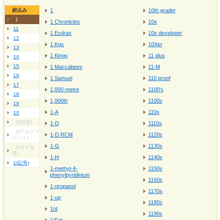
絞込み
1
10th grader
1
1 Chronicles
10x
11
1 Esdras
10x developer
12
1 Kgs
10Xer
13
1 Kings
11 plus
14
15
1 Maccabees
11-M
16
1 Samuel
110 proof
17
1,000-metre
1100's
18
1,000th
1100s
19
1-A
110s
10
1(50音)
1-D
1110s
1(アルファ
1-D RCM
1120s
ベット)
1-G
1130s
1(タイ文
字)
1-H
1140s
1(記号)
1-methyl-4-
1150s
phenylpyridinium
1160s
1-propanol
1170s
1-up
1180s
1/d
1190s