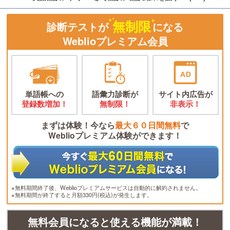
無制限
診断テストが
になる
Weblioプレミアム会員
単語帳への
語彙力診断が
サイト内広告が
登録数増加！
無制限！
非表示！
まずは体験！今なら
最大６０日間無料
で
Weblioプレミアム体験ができます！
※無料期間終了後、Weblioプレミアムサービスは自動的に解約されません。
※無料期間が終了すると月額330円(税込)が発生します。
無料会員になると使える機能が満載！