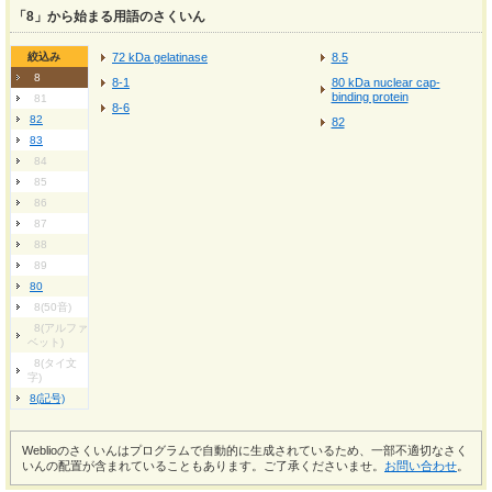
「8」から始まる用語のさくいん
絞込み
72 kDa gelatinase
8.5
8
8-1
80 kDa nuclear cap-
binding protein
81
8-6
82
82
83
84
85
86
87
88
89
80
8(50音)
8(アルファ
ベット)
8(タイ文
字)
8(記号)
Weblioのさくいんはプログラムで自動的に生成されているため、一部不適切なさく
いんの配置が含まれていることもあります。ご了承くださいませ。
お問い合わせ
。