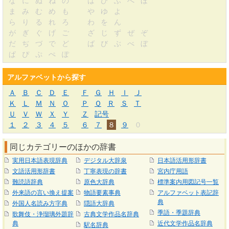
な
に
ぬ
ね
の
は
ひ
ふ
へ
ほ
ま
み
む
め
も
や
ゆ
よ
ら
り
る
れ
ろ
わ
を
ん
が
ぎ
ぐ
げ
ご
ざ
じ
ず
ぜ
ぞ
だ
ぢ
づ
で
ど
ば
び
ぶ
べ
ぼ
ぱ
ぴ
ぷ
ぺ
ぽ
アルファベットから探す
Ａ
Ｂ
Ｃ
Ｄ
Ｅ
Ｆ
Ｇ
Ｈ
Ｉ
Ｊ
Ｋ
Ｌ
Ｍ
Ｎ
Ｏ
Ｐ
Ｑ
Ｒ
Ｓ
Ｔ
Ｕ
Ｖ
Ｗ
Ｘ
Ｙ
Ｚ
記号
１
２
３
４
５
６
７
８
９
０
同じカテゴリーのほかの辞書
実用日本語表現辞典
デジタル大辞泉
日本語活用形辞書
文語活用形辞書
丁寧表現の辞書
宮内庁用語
難読語辞典
原色大辞典
標準案内用図記号一覧
外来語の言い換え提案
物語要素事典
アルファベット表記辞
典
外国人名読み方字典
隠語大辞典
季語・季題辞典
歌舞伎・浄瑠璃外題辞
古典文学作品名辞典
典
近代文学作品名辞典
駅名辞典