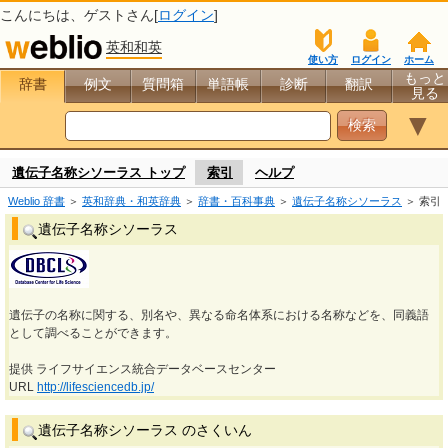
こんにちは、
ゲスト
さん[
ログイン
]
英和和英
使い方
ログイン
ホーム
もっと
辞書
例文
質問箱
単語帳
診断
翻訳
見る
▼
遺伝子名称シソーラス トップ
索引
ヘルプ
Weblio 辞書
＞
英和辞典・和英辞典
＞
辞書・百科事典
＞
遺伝子名称シソーラス
＞ 索引
遺伝子名称シソーラス
遺伝子の名称に関する、別名や、異なる命名体系における名称などを、同義語
として調べることができます。
提供 ライフサイエンス統合データベースセンター
URL
http://lifesciencedb.jp/
遺伝子名称シソーラス のさくいん