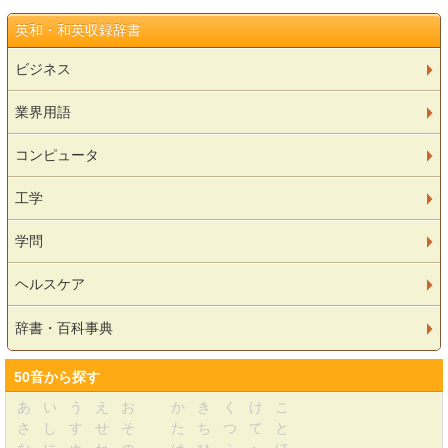
英和・和英収録辞書
ビジネス
業界用語
コンピュータ
工学
学問
ヘルスケア
辞書・百科事典
50音から探す
あ
い
う
え
お
か
き
く
け
こ
さ
し
す
せ
そ
た
ち
つ
て
と