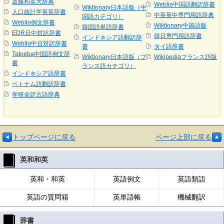
斎藤和英大辞典
Weblio中国語翻訳辞書
Wiktionary日本語版（中
人口統計学英英辞書
中英英中専門用語辞典
国語カテゴリ）
Weblio例文辞書
Wiktionary中国語版
韓国語単語辞書
EDR日中対訳辞書
韓日専門用語辞書
インドネシア語翻訳辞
Weblio中日対訳辞書
書
タイ語辞書
Tatoeba中国語例文辞
Wiktionary日本語版（フ
Wikipediaフランス語版
書
ランス語カテゴリ）
インドネシア語辞書
ベトナム語翻訳辞書
学研全訳古語辞典
トップページに戻る
ページ上部に戻る
英和和英
英和・和英
英語例文
英語類語
英語の質問箱
英単語帳
機械翻訳
辞書