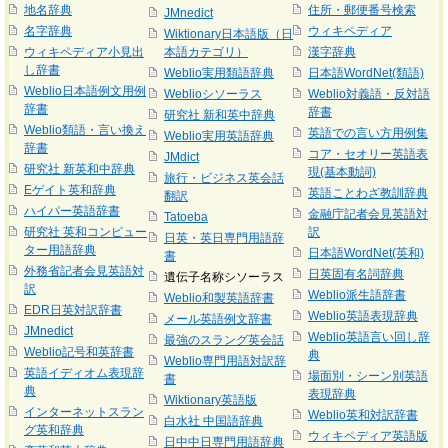
地名辞典
住所・郵便番号検索
JMnedict
名字辞典
ウィキペディア
Wiktionary日本語版（日
ウィキペディア小見出
本語カテゴリ）
漢字辞典
し辞書
Weblio実用類語辞典
日本語WordNet(類語)
Weblio日本語例文用例
Weblioシソーラス
Weblio対義語・反対語
辞書
辞書
研究社 新和英中辞典
Weblio類語・言い換え
英語での言い方用例集
Weblio実用英語辞典
辞書
コア・セオリー英語表
JMdict
研究社 新英和中辞典
現(基本動詞)
旅行・ビジネス英会話
Eゲイト英和辞典
英語ことわざ教訓辞典
翻訳
ハイパー英語辞書
金融庁記者会見英語対
Tatoeba
研究社 英和コンピュー
訳
日英・英日専門用語辞
ター用語辞典
日本語WordNet(英和)
書
外務省記者会見英語対
日英固有名詞辞典
遺伝子名称シソーラス
訳
Weblio派生語辞書
Weblio和製英語辞書
EDR日英対訳辞書
Weblio英語表現辞典
メール英語例文辞書
JMnedict
Weblio英語言い回し辞
最強のスラング英会話
Weblio記号和英辞書
典
Weblio専門用語対訳辞
英語イディオム表現辞
場面別・シーン別英語
書
典
表現辞典
Wiktionary英語版
インターネットスラン
Weblio英和対訳辞書
白水社 中国語辞典
グ英和辞典
ウィキペディア英語版
日中中日専門用語辞典