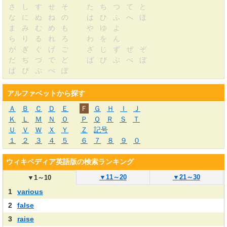
さ
し
す
せ
そ
た
ち
つ
て
と
な
に
ぬ
ね
の
は
ひ
ふ
へ
ほ
ま
み
む
め
も
や
ゆ
よ
ら
り
る
れ
ろ
わ
を
ん
が
ぎ
ぐ
げ
ご
ざ
じ
ず
ぜ
ぞ
だ
ぢ
づ
で
ど
ば
び
ぶ
べ
ぼ
ぱ
ぴ
ぷ
ぺ
ぽ
アルファベットから探す
Ａ
Ｂ
Ｃ
Ｄ
Ｅ
Ｆ
Ｇ
Ｈ
Ｉ
Ｊ
Ｋ
Ｌ
Ｍ
Ｎ
Ｏ
Ｐ
Ｑ
Ｒ
Ｓ
Ｔ
Ｕ
Ｖ
Ｗ
Ｘ
Ｙ
Ｚ
記号
１
２
３
４
５
６
７
８
９
０
ウィキペディア英語版の検索ランキング
▼
11～20
▼
21～30
▼
1～10
1
various
2
false
3
raise