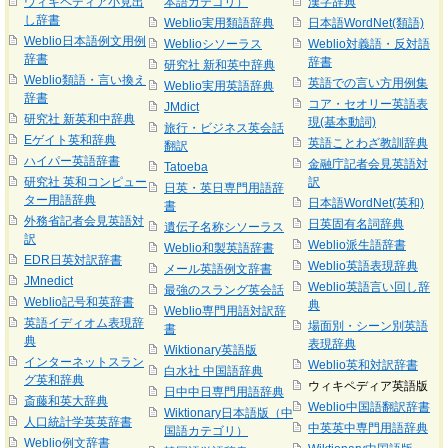
ウィキペディア小見出
本語カテゴリ）
漢字辞典
し辞書
Weblio実用類語辞典
日本語WordNet(類語)
Weblio日本語例文用例
Weblioシソーラス
Weblio対義語・反対語
辞書
辞書
研究社 新和英中辞典
Weblio類語・言い換え
英語での言い方用例集
Weblio実用英語辞典
辞書
コア・セオリー英語表
JMdict
研究社 新英和中辞典
現(基本動詞)
旅行・ビジネス英会話
Eゲイト英和辞典
英語ことわざ教訓辞典
翻訳
ハイパー英語辞書
金融庁記者会見英語対
Tatoeba
研究社 英和コンピュー
訳
日英・英日専門用語辞
ター用語辞典
日本語WordNet(英和)
書
外務省記者会見英語対
日英固有名詞辞典
遺伝子名称シソーラス
訳
Weblio派生語辞書
Weblio和製英語辞書
EDR日英対訳辞書
Weblio英語表現辞典
メール英語例文辞書
JMnedict
Weblio英語言い回し辞
最強のスラング英会話
Weblio記号和英辞書
典
Weblio専門用語対訳辞
英語イディオム表現辞
場面別・シーン別英語
書
典
表現辞典
Wiktionary英語版
インターネットスラン
Weblio英和対訳辞書
白水社 中国語辞典
グ英和辞典
ウィキペディア英語版
日中中日専門用語辞典
斎藤和英大辞典
Weblio中国語翻訳辞書
Wiktionary日本語版（中
人口統計学英英辞書
中英英中専門用語辞典
国語カテゴリ）
Weblio例文辞書