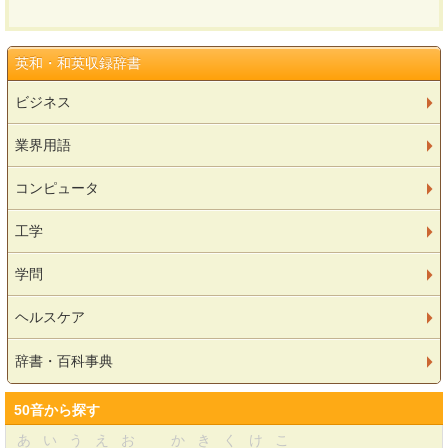
英和・和英収録辞書
ビジネス
業界用語
コンピュータ
工学
学問
ヘルスケア
辞書・百科事典
50音から探す
あ
い
う
え
お
か
き
く
け
こ