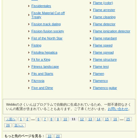
Flame (color)
Fissidentales
Flame arrester
Fissile Material Cut-off
Treaty
Flame cleaning
Fission track dating
Flame detector
Fission-fusion society
Flame ionization detector
Fist of the North Star
Flame retardant
Fisting
Flame speed
Fistulina hepatica
Flame spread
Fit for a King
Flame structure
Fitness landscape
Flame test
Fits and Starts
Flamen
Fitzrovia
Flamenco
Five and Dime
Flamenco guitar
Weblioのさくいんはプログラムで自動的に生成されているため、一部不適切なさく
いんの配置が含まれていることもあります。ご了承くださいませ。
お問い合わせ
。
...
.
...
.
＜前へ
1
2
6
7
8
9
10
11
12
13
14
15
16
25
26
次へ＞
もっと先のページを見る：
10
20