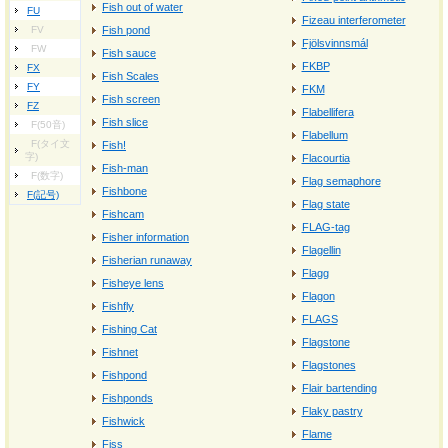
Fish out of water
FU
Fizeau interferometer
FV
Fish pond
Fjölsvinnsmál
FW
Fish sauce
FKBP
FX
Fish Scales
FY
FKM
Fish screen
FZ
Flabellifera
Fish slice
F(50音)
Flabellum
F(タイ文
Fish!
字)
Flacourtia
Fish-man
F(数字)
Flag semaphore
Fishbone
F(記号)
Flag state
Fishcam
FLAG-tag
Fisher information
Flagellin
Fisherian runaway
Flagg
Fisheye lens
Flagon
Fishfly
FLAGS
Fishing Cat
Flagstone
Fishnet
Flagstones
Fishpond
Flair bartending
Fishponds
Flaky pastry
Fishwick
Flame
Fiss