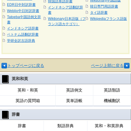
Wiktionary中国語版
韓国語単語辞書
EDR日中対訳辞書
韓日専門用語辞書
インドネシア語翻訳辞
Weblio中日対訳辞書
書
タイ語辞書
Tatoeba中国語例文辞
Wiktionary日本語版（フ
Wikipediaフランス語版
書
ランス語カテゴリ）
インドネシア語辞書
ベトナム語翻訳辞書
学研全訳古語辞典
トップページに戻る
ページ上部に戻る
英和和英
英和・和英
英語例文
英語類語
英語の質問箱
英単語帳
機械翻訳
辞書
辞書
類語辞典
英和・和英辞典