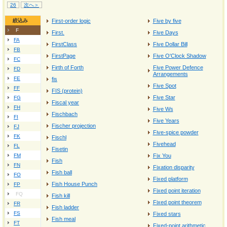
26
次へ＞
絞込み
First-order logic
Five by five
F
First.
Five Days
FA
FirstClass
Five Dollar Bill
FB
FirstPage
Five O'Clock Shadow
FC
Firth of Forth
Five Power Defence
FD
Arrangements
FE
fis
Five Spot
FF
FIS (protein)
Five Star
FG
Fiscal year
FH
Five Ws
Fischbach
FI
Five Years
Fischer projection
FJ
Five-spice powder
FK
Fischl
Fivehead
FL
Fisetin
FM
Fix You
Fish
FN
Fixation disparity
Fish ball
FO
Fixed platform
Fish House Punch
FP
Fixed point iteration
FQ
Fish kill
Fixed point theorem
FR
Fish ladder
FS
Fixed stars
Fish meal
FT
Fixed-point arithmetic