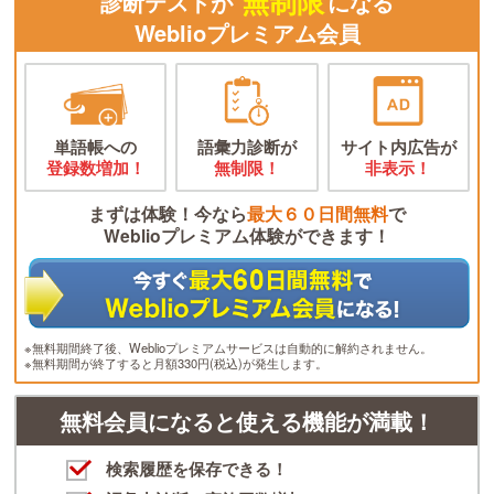
無制限
診断テストが
になる
Weblioプレミアム会員
単語帳への
語彙力診断が
サイト内広告が
登録数増加！
無制限！
非表示！
まずは体験！今なら
最大６０日間無料
で
Weblioプレミアム体験ができます！
※無料期間終了後、Weblioプレミアムサービスは自動的に解約されません。
※無料期間が終了すると月額330円(税込)が発生します。
無料会員になると使える機能が満載！
検索履歴を保存できる！