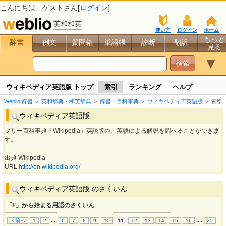
こんにちは、
ゲスト
さん[
ログイン
]
英和和英
使い方
ログイン
ホーム
もっと
辞書
例文
質問箱
単語帳
診断
翻訳
見る
▼
ウィキペディア英語版 トップ
索引
ランキング
ヘルプ
Weblio 辞書
＞
英和辞典・和英辞典
＞
辞書・百科事典
＞
ウィキペディア英語版
＞ 索引
ウィキペディア英語版
フリー百科事典「Wikipedia」英語版の、英語による解説を調べることができま
す。
出典 Wikipedia
URL
http://en.wikipedia.org/
ウィキペディア英語版 のさくいん
「F」から始まる用語のさくいん
...
.
...
.
＜前へ
1
2
6
7
8
9
10
11
12
13
14
15
16
25