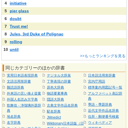
4
initiative
5
pier glass
6
doubt
7
Trust me!
8
Jules, 3rd Duke of Polignac
9
rolling
10
until
>>もっとランキングを見る
同じカテゴリーのほかの辞書
実用日本語表現辞典
デジタル大辞泉
日本語活用形辞書
文語活用形辞書
丁寧表現の辞書
宮内庁用語
難読語辞典
原色大辞典
標準案内用図記号一覧
外来語の言い換え提案
物語要素事典
アルファベット表記辞
典
外国人名読み方字典
隠語大辞典
季語・季題辞典
歌舞伎・浄瑠璃外題辞
古典文学作品名辞典
典
近代文学作品名辞典
駅名辞典
地名辞典
住所・郵便番号検索
JMnedict
名字辞典
ウィキペディア
Wiktionary日本語版（日