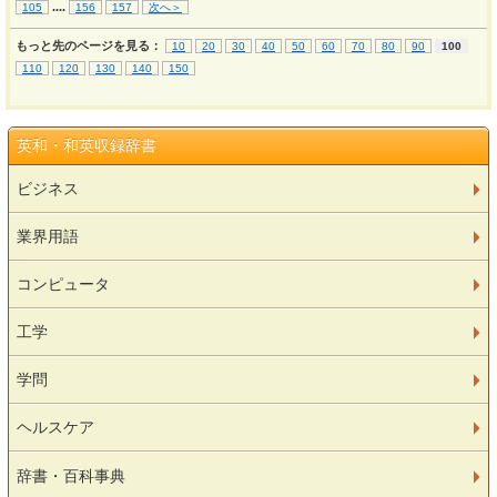
...
.
105
156
157
次へ＞
もっと先のページを見る：
10
20
30
40
50
60
70
80
90
100
110
120
130
140
150
英和・和英収録辞書
ビジネス
業界用語
コンピュータ
工学
学問
ヘルスケア
辞書・百科事典