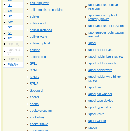
split-ring lifter
spontaneous nuclear
ST
reaction
split-ring piston packing
SU
spontaneous optical
SV
splitter
rotatory power
SW
splitter angle
spontaneous polarization
SX
splitter distance
spontaneous polarization
SY
method
splitter vane
SZ
spool
splitter, optical
S(50音)
S(タイ文
spool holder base
splitting
字)
spool holder base screw
splitting rod
S(数字)
spool holder complete
SPLL
S(記号)
spool holder wire
SPM
spool holder wire hinge
SPMS
screw
SPNS
spool pin
Spodosol
spool pin washer
spoiler
spool type device
spoke
spool type valve
spoke crossing
spool valve
spoke key
spool winder
spoke shave
spoon
spoke wheel