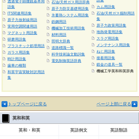
語集
透過電子顕微鏡基本用
石油/天然ガス用語辞典
語集
カム用語集
原子力防災基礎用語集
ITS関連用語集
石油/天然ガス掘削用語
氷蓄熱システム用語集
集
原子力放射線用語
鉄鋼用語
原子力政策用語集
実用空調関連用語
機械加工技術用語集
地熱発電用語集
マグネット用語集
材料用語
スラグ用語集
研磨用語集
照明大辞典
メンテナンス用語集
プラスチック処理用語
道路標識一覧
ねじ用語集
ガラス用語集
科学技術論文動詞集
接着用語集
時計用語集
電気制御英語辞典
鍛金の道具一覧
歯車の種類
機械工学英和和英辞典
和英宇宙実験対訳用語
集
トップページに戻る
ページ上部に戻る
英和和英
英和・和英
英語例文
英語類語