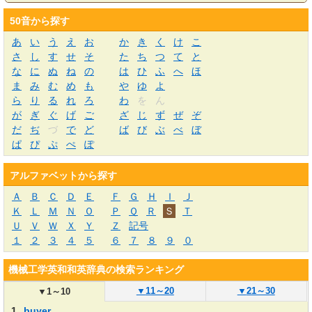
50音から探す
あ
い
う
え
お
か
き
く
け
こ
さ
し
す
せ
そ
た
ち
つ
て
と
な
に
ぬ
ね
の
は
ひ
ふ
へ
ほ
ま
み
む
め
も
や
ゆ
よ
ら
り
る
れ
ろ
わ
を
ん
が
ぎ
ぐ
げ
ご
ざ
じ
ず
ぜ
ぞ
だ
ぢ
づ
で
ど
ば
び
ぶ
べ
ぼ
ぱ
ぴ
ぷ
ぺ
ぽ
アルファベットから探す
Ａ
Ｂ
Ｃ
Ｄ
Ｅ
Ｆ
Ｇ
Ｈ
Ｉ
Ｊ
Ｋ
Ｌ
Ｍ
Ｎ
Ｏ
Ｐ
Ｑ
Ｒ
Ｓ
Ｔ
Ｕ
Ｖ
Ｗ
Ｘ
Ｙ
Ｚ
記号
１
２
３
４
５
６
７
８
９
０
機械工学英和和英辞典の検索ランキング
▼
11～20
▼
21～30
▼
1～10
1
buyer