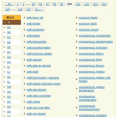
...
.
＜前へ
1
2
95
96
97
98
99
100
101
102
103
104
...
.
105
156
157
次へ＞
絞込み
split taper pin
sponson beam
S
split tender
sponson deck
SA
split tendering
sponson mount
SB
split timber
spontaneous combustion
SC
split transaction
spontaneous disintegration
SD
SE
split transformation
spontaneous emission
SF
split traverse winder
spontaneous failure
SG
split washer
spontaneous firing
SH
split web at rail end
spontaneous fission
SI
split weld
spontaneous ignition
SJ
SK
split-foot hosiery machine
spontaneous ignition self-
ignition
SL
split-phase induction motor
SM
spontaneous ignition
split-plot design
temperature
SN
split-pole converter
spontaneous
SO
magnetization
split-range
SP
spontaneous
SQ
split-ring core lifter
magnetostriction
SR
split-ring dowel
spontaneous mutation
SS