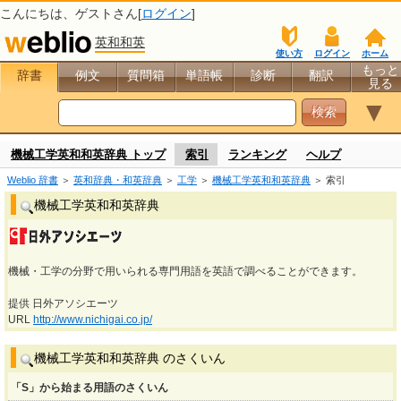
こんにちは、
ゲスト
さん[
ログイン
]
英和和英
使い方
ログイン
ホーム
もっと
辞書
例文
質問箱
単語帳
診断
翻訳
見る
▼
機械工学英和和英辞典 トップ
索引
ランキング
ヘルプ
Weblio 辞書
＞
英和辞典・和英辞典
＞
工学
＞
機械工学英和和英辞典
＞ 索引
機械工学英和和英辞典
機械・工学の分野で用いられる専門用語を英語で調べることができます。
提供 日外アソシエーツ
URL
http://www.nichigai.co.jp/
機械工学英和和英辞典 のさくいん
「S」から始まる用語のさくいん