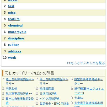
2
fast
3
miss
4
feature
5
chemical
6
motorcycle
7
discipline
8
rubber
9
address
10
work
>>もっとランキングを見る
同じカテゴリーのほかの辞書
陸上自衛隊装備品ギャ
海上自衛隊装備品ギャ
航空自衛隊装備品ギャ
ラリー
ラリー
ラリー
消防装備
飛行機図鑑
飛行機(日本エアコミュ
ーター)
航空軍事用語辞典++
民鉄用語辞典
大車林
日本の自動車技術240
バイク用語辞典
選
走査電子顕微鏡基本用
製品安全・EMC用語集