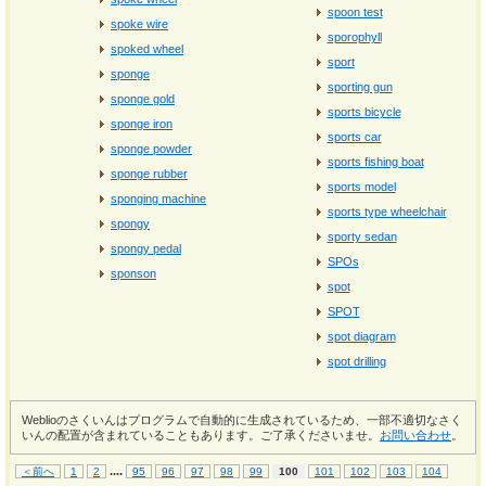
spoon test
spoke wire
sporophyll
spoked wheel
sport
sponge
sporting gun
sponge gold
sports bicycle
sponge iron
sports car
sponge powder
sports fishing boat
sponge rubber
sports model
sponging machine
sports type wheelchair
spongy
sporty sedan
spongy pedal
SPOs
sponson
spot
SPOT
spot diagram
spot drilling
Weblioのさくいんはプログラムで自動的に生成されているため、一部不適切なさく
いんの配置が含まれていることもあります。ご了承くださいませ。
お問い合わせ
。
...
.
＜前へ
1
2
95
96
97
98
99
100
101
102
103
104