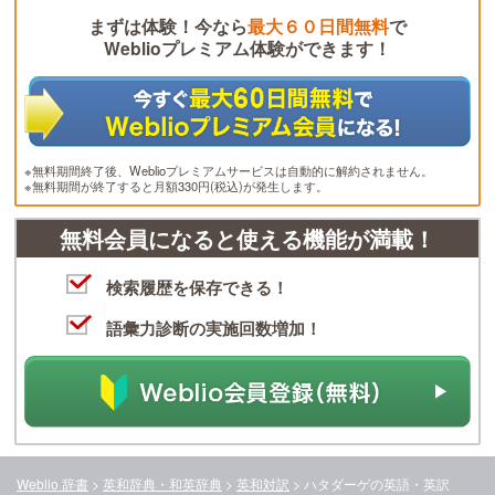
まずは体験！今なら
最大６０日間無料
で
Weblioプレミアム体験ができます！
※無料期間終了後、Weblioプレミアムサービスは自動的に解約されません。
※無料期間が終了すると月額330円(税込)が発生します。
無料会員になると使える機能が満載！
検索履歴を保存できる！
語彙力診断の実施回数増加！
Weblio 辞書
>
英和辞典・和英辞典
>
英和対訳
>
ハタダーゲ
の英語・英訳