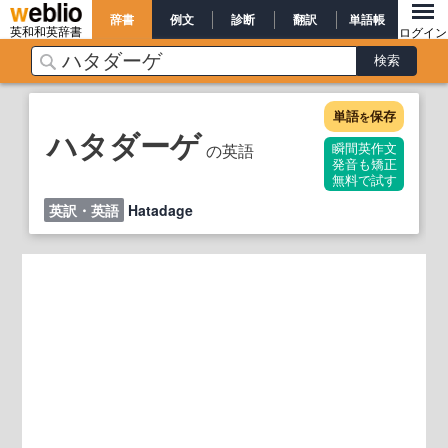
辞書
例文
診断
翻訳
単語帳
英和和英辞書
ログイン
単語
保存
を
ハタダーゲ
の英語
瞬間英作文
発音も矯正
無料で試す
英訳・英語
Hatadage