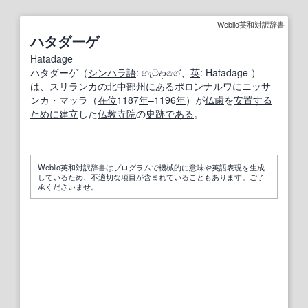
Weblio英和対訳辞書
ハタダーゲ
Hatadage
ハタダーゲ（
シンハラ語
: හැටදාගේ、
英
: Hatadage ）
は、
スリランカ
の北
中部
州
にあるポロンナルワにニッサ
ンカ・マッラ（
在位
1187
年
–1196
年
）が
仏
歯
を
安置する
ために
建立
した
仏教
寺院
の
史跡
である
。
Weblio英和対訳辞書はプログラムで機械的に意味や英語表現を生成
しているため、不適切な項目が含まれていることもあります。ご了
承くださいませ。