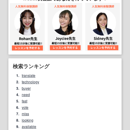
検索ランキング
1.
translate
2.
technology
3.
buyer
4.
need
5.
fast
6.
vote
7.
miss
8.
looking
9.
available