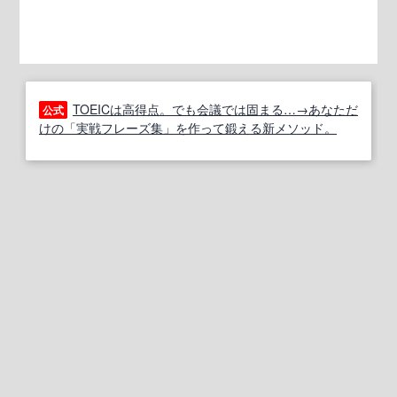
TOEICは高得点。でも会議では固まる…→あなただ
公式
けの「実戦フレーズ集」を作って鍛える新メソッド。